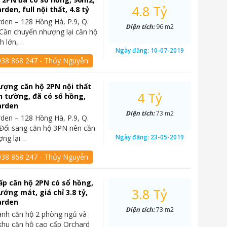
4.8 Tỷ
den, full nội thất, 4.8 tỷ
den – 128 Hồng Hà, P.9, Q.
Diện tích:
96 m2
Cần chuyển nhượng lại căn hộ
ch lớn,…
Ngày đăng:
10-07-2019
938 868 247 - Thủy Nguyễn
ượng căn hộ 2PN nội thất
4 Tỷ
h tường, đã có sổ hồng,
arden
Diện tích:
73 m2
den – 128 Hồng Hà, P.9, Q.
Đổi sang căn hộ 3PN nên cần
Ngày đăng:
23-05-2019
ợng lại…
938 868 247 - Thủy Nguyễn
ấp căn hộ 2PN có sổ hồng,
3.8 Tỷ
ướng mát, giá chỉ 3.8 tỷ,
arden
Diện tích:
73 m2
anh căn hộ 2 phòng ngủ và
khu căn hộ cao cấp Orchard