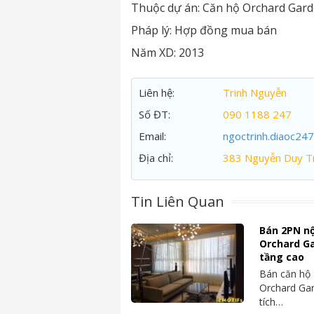
Thuộc dự án:
Căn hộ Orchard Gar
Pháp lý:
Hợp đồng mua bán
Năm XD:
2013
Liên hệ:
Trinh Nguyễn
Số ĐT:
090 1188 247
Email:
ngoctrinh.diaoc24
Địa chỉ:
383 Nguyễn Duy Tr
Tin Liên Quan
Bán 2PN nộ
Orchard Ga
tầng cao
Bán căn hộ 
Orchard Gar
tích…