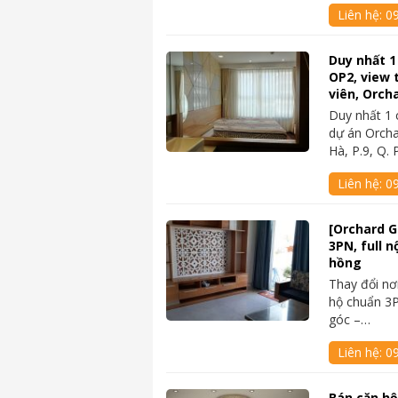
Liên hệ:
0
Duy nhất 1
OP2, view 
viên, Orch
Duy nhất 1 
dự án Orch
Hà, P.9, Q.
Liên hệ:
0
[Orchard 
3PN, full n
hồng
Thay đổi nơ
hộ chuẩn 3
góc –…
Liên hệ:
0
Bán căn hộ