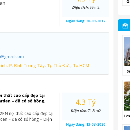
O
den
Diện tích:
99 m2
Ngày đăng:
28-09-2017
7@gmail.com
inh, P. Bình Trưng Tây, Tp.Thủ Đức, Tp.HCM
S
i thất cao cấp đẹp tại
4.3 Tỷ
rden – đã có sổ hồng,
Diện tích:
71.5 m2
2PN nội thất cao cấp đẹp tại
Lex
den – đã có sổ hồng – Diện
Ngày đăng:
13-03-2020