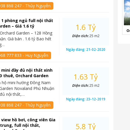
938 868 247 - Thủy Nguyễn
 1 phòng ngủ full nội thất
1.6 Tỷ
rden – Giá 1.6 tỷ
O
 Orchard Garden – 128 Hồng
Diện tích:
25 m2
ận. Giá bán . 1.6 tỷ Bao hết
ng…
Ngày đăng:
21-02-2020
968 777 833 - Huy Nguyễn
 mini đầy đủ nội thất xinh
1.63 Tỷ
Đ thuê, Orchard Garden
n hộ mini hướng Đông Nam
Diện tích:
25 m2
d Garden Novaland Phú Nhuận
đủ nội thất,…
Ngày đăng:
23-12-2019
938 868 247 - Thủy Nguyễn
 view hồ bơi, công viên Gia
5.8 Tỷ
trung, full nội thất,