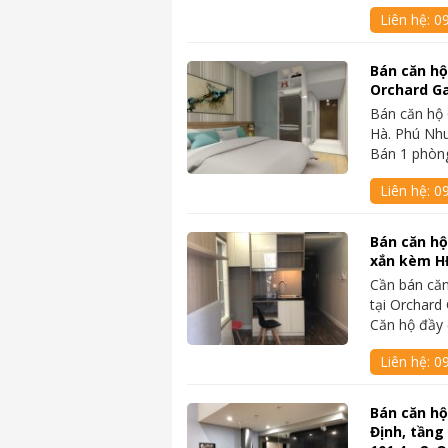
Liên hệ:
0
Bán căn hộ
Orchard Ga
Bán căn hộ
Hà. Phú Nhu
Bán 1 phò
Liên hệ:
0
Bán căn hộ
xắn kèm H
Cần bán că
tại Orchar
Căn hộ đầy 
Liên hệ:
0
Bán căn hộ
Định, tầng 