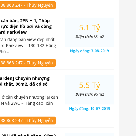
938 868 247 - Thủy Nguyễn
 căn bán, 2PN + 1, Tháp
5.1 Tỷ
trực diện hồ bơi và công
ard Parkview
Diện tích:
83 m2
căn đang bán view đẹp nhất
ard Parkview – 130-132 Hồng
Ngày đăng:
3-08-2019
 Phú…
938 868 247 - Thủy Nguyễn
Garden] Chuyển nhượng
5.5 Tỷ
ội thất, 96m2, đã có sổ
Diện tích:
96 m2
i ở cần chuyển nhượng lại căn
PN và 2WC – Tầng cao, căn
Ngày đăng:
10-07-2019
938 868 247 - Thủy Nguyễn
 2PN đã có sổ hồng, 96m2,