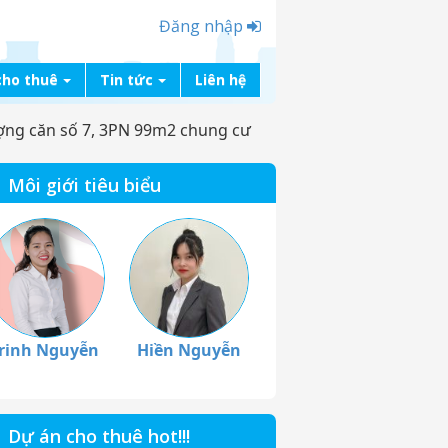
Đăng nhập
cho thuê
Tin tức
Liên hệ
ng căn số 7, 3PN 99m2 chung cư
Môi giới tiêu biểu
rinh Nguyễn
Hiền Nguyễn
Dự án cho thuê hot!!!