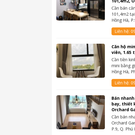
101,4m2, 
Cần bán căn
101,4m2 tại
Hồng Hà, P.
Liên hệ:
0
Căn hộ min
viên, 1.65
Cần tiền ki
mini bằng g
Hồng Hà, P
Liên hệ:
0
Bán nhanh 
bay, thiết
Orchard G
Cần bán nh
Orchard Gar
P.9, Q. Ph