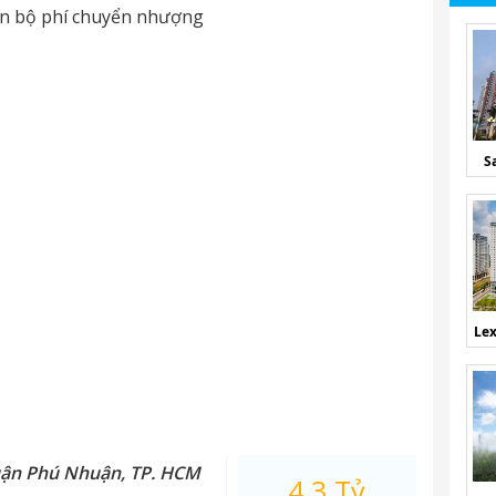
oàn bộ phí chuyển nhượng
S
Lex
uận Phú Nhuận, TP. HCM
4.3 Tỷ