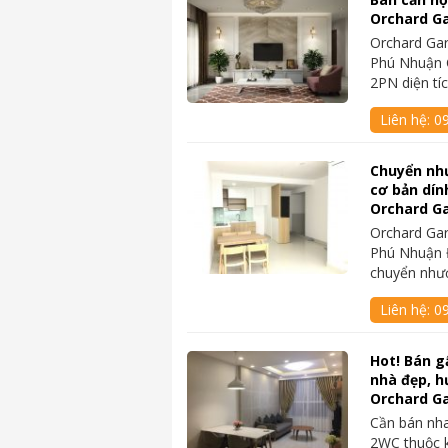
Orchard Gar
Orchard Gar
Phú Nhuận 
2PN diện tí
Liên hệ:
0
Chuyển nh
cơ bản dín
Orchard G
Orchard Gar
Phú Nhuận 
chuyển như
Liên hệ:
0
Hot! Bán g
nhà đẹp, h
Orchard G
Cần bán nh
2WC thuộc 