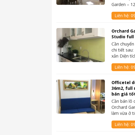
Garden – 1
Liên hệ:
0
Orchard G
Studio full
Cần chuyển 
chi tiết sau
xắn Diện tí
Liên hệ:
0
Officetel 
36m2, full
bán giá tố
Cần bán lô o
Orchard Gar
làm vừa ở t
Liên hệ:
0