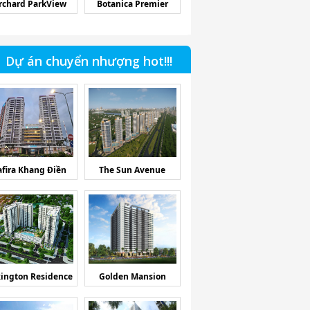
rchard ParkView
Botanica Premier
Dự án chuyển nhượng hot!!!
afira Khang Điền
The Sun Avenue
ington Residence
Golden Mansion