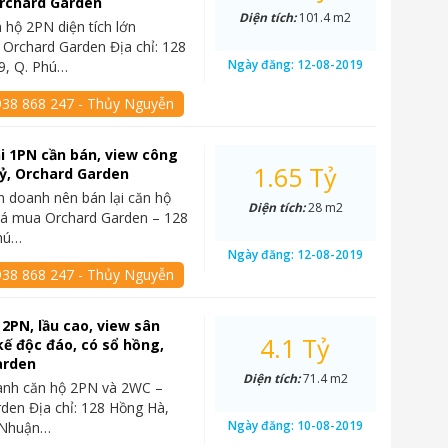
Orchard Garden
Diện tích:
101.4 m2
 hộ 2PN diện tích lớn
 Orchard Garden Địa chỉ: 128
Ngày đăng:
12-08-2019
9, Q. Phú…
938 868 247 - Thủy Nguyễn
i 1PN cần bán, view công
1.65 Tỷ
 tỷ, Orchard Garden
nh doanh nên bán lại căn hộ
Diện tích:
28 m2
iá mua Orchard Garden – 128
hú…
Ngày đăng:
12-08-2019
938 868 247 - Thủy Nguyễn
2PN, lầu cao, view sân
4.1 Tỷ
 kế độc đáo, có sổ hồng,
arden
Diện tích:
71.4 m2
anh căn hộ 2PN và 2WC –
den Địa chỉ: 128 Hồng Hà,
Ngày đăng:
10-08-2019
ú Nhuận…