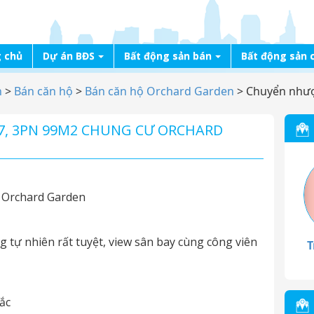
 chủ
Dự án BĐS
Bất động sản bán
Bất động sản 
n
>
Bán căn hộ
>
Bán căn hộ Orchard Garden
>
Chuyển nhượ
, 3PN 99M2 CHUNG CƯ ORCHARD
 Orchard Garden
g tự nhiên rất tuyệt, view sân bay cùng công viên
T
ắc