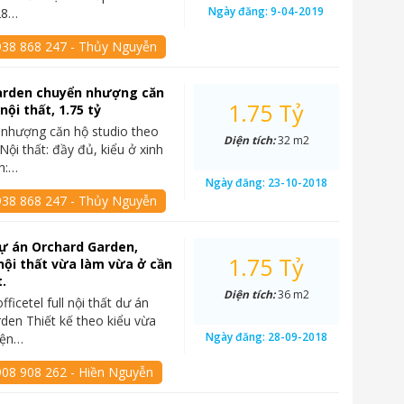
Ngày đăng:
9-04-2019
28…
938 868 247 - Thủy Nguyễn
arden chuyển nhượng căn
1.75 Tỷ
 nội thất, 1.75 tỷ
nhượng căn hộ studio theo
Diện tích:
32 m2
: Nội thất: đầy đủ, kiểu ở xinh
ch:…
Ngày đăng:
23-10-2018
938 868 247 - Thủy Nguyễn
dự án Orchard Garden,
1.75 Tỷ
 nội thất vừa làm vừa ở cần
t.
Diện tích:
36 m2
fficetel full nội thất dư án
den Thiết kế theo kiểu vừa
Ngày đăng:
28-09-2018
iện…
908 908 262 - Hiền Nguyễn