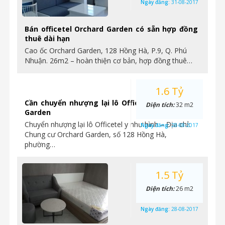
Ngày đăng:
31-08-2017
Bán officetel Orchard Garden có sẵn hợp đồng
thuê dài hạn
Cao ốc Orchard Garden, 128 Hồng Hà, P.9, Q. Phú
Nhuận. 26m2 – hoàn thiện cơ bản, hợp đồng thuê…
1.6 Tỷ
Cần chuyển nhượng lại lô Officetel tại Orchard
Diện tích:
32 m2
Garden
Chuyển nhượng lại lô Officetel y như hình – Địa chỉ:
Ngày đăng:
28-08-2017
Chung cư Orchard Garden, số 128 Hồng Hà,
phường…
1.5 Tỷ
Diện tích:
26 m2
Ngày đăng:
28-08-2017