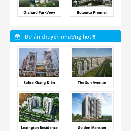
Orchard ParkView
Botanica Premier
Dự án chuyển nhượng hot!!!
Safira Khang Điền
The Sun Avenue
Lexington Residence
Golden Mansion