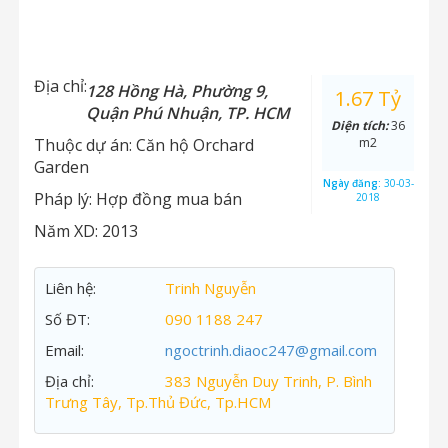
Địa chỉ:
128 Hồng Hà, Phường 9,
1.67 Tỷ
Quận Phú Nhuận, TP. HCM
Diện tích:
36
Thuộc dự án:
Căn hộ Orchard
m2
Garden
Ngày đăng:
30-03-
Pháp lý:
Hợp đồng mua bán
2018
Năm XD:
2013
Liên hệ:
Trinh Nguyễn
Số ĐT:
090 1188 247
Email:
ngoctrinh.diaoc247@gmail.com
Địa chỉ:
383 Nguyễn Duy Trinh, P. Bình
Trưng Tây, Tp.Thủ Đức, Tp.HCM