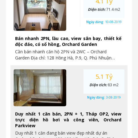
4.1 Tỷ
Diện tích:
71.4 m2
Ngày đăng:
10-08-2019
Bán nhanh 2PN, lầu cao, view sân bay, thiết kế
độc đáo, có sổ hồng, Orchard Garden
Cần bán nhanh căn hộ 2PN và 2WC – Orchard
Garden Địa chỉ: 128 Hồng Hà, P.9, Q. Phú Nhuận…
5.1 Tỷ
Diện tích:
83 m2
Ngày đăng:
3-08-2019
Duy nhất 1 căn bán, 2PN + 1, Tháp OP2, view
trực diện hồ bơi và công viên, Orchard
Parkview
Duy nhất 1 căn đang bán view đẹp nhất dự án