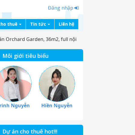
Đăng nhập
cho thuê
Tin tức
Liên hệ
 án Orchard Garden, 36m2, full nội
Môi giới tiêu biểu
rinh Nguyễn
Hiền Nguyễn
Dự án cho thuê hot!!!