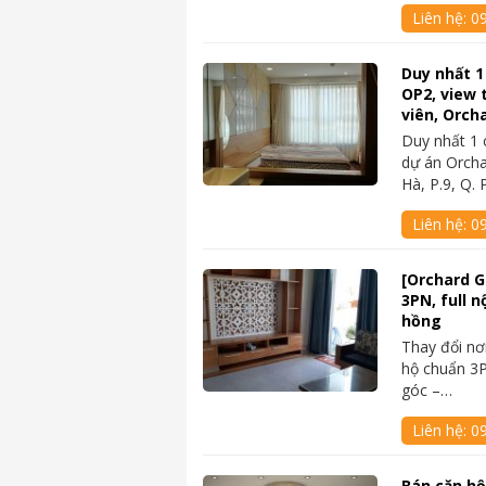
Liên hệ:
0
Duy nhất 1
OP2, view 
viên, Orch
Duy nhất 1 
dự án Orch
Hà, P.9, Q.
Liên hệ:
0
[Orchard 
3PN, full n
hồng
Thay đổi nơ
hộ chuẩn 3
góc –…
Liên hệ:
0
Bán căn hộ