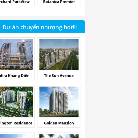
rchard ParkView
Botanica Premier
Dự án chuyển nhượng hot!!!
afira Khang Điền
The Sun Avenue
ington Residence
Golden Mansion