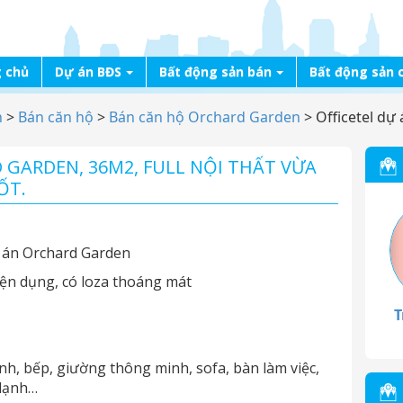
 chủ
Dự án BĐS
Bất động sản bán
Bất động sản 
n
>
Bán căn hộ
>
Bán căn hộ Orchard Garden
>
Officetel dự
 GARDEN, 36M2, FULL NỘI THẤT VỪA
ỐT.
dư án Orchard Garden
iện dụng, có loza thoáng mát
T
lạnh, bếp, giường thông minh, sofa, bàn làm việc,
 lạnh…