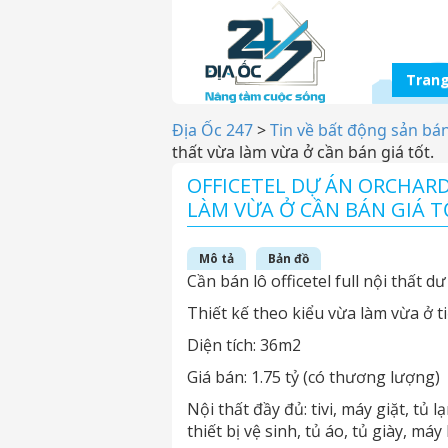
Trang
Địa Ốc 247
>
Tin về bất động sản bá
thất vừa làm vừa ở cần bán giá tốt.
OFFICETEL DỰ ÁN ORCHARD
LÀM VỪA Ở CẦN BÁN GIÁ T
Mô tả
Bản đồ
Cần bán lô officetel full nội thất 
Thiết kế theo kiểu vừa làm vừa ở t
Diện tích: 36m2
Giá bán: 1.75 tỷ (có thương lượng)
Nội thất đầy đủ: tivi, máy giặt, tủ 
thiết bị vệ sinh, tủ áo, tủ giày, máy