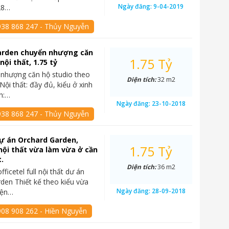
Ngày đăng:
9-04-2019
28…
938 868 247 - Thủy Nguyễn
arden chuyển nhượng căn
1.75 Tỷ
 nội thất, 1.75 tỷ
nhượng căn hộ studio theo
Diện tích:
32 m2
: Nội thất: đầy đủ, kiểu ở xinh
ch:…
Ngày đăng:
23-10-2018
938 868 247 - Thủy Nguyễn
dự án Orchard Garden,
1.75 Tỷ
 nội thất vừa làm vừa ở cần
t.
Diện tích:
36 m2
fficetel full nội thất dư án
den Thiết kế theo kiểu vừa
Ngày đăng:
28-09-2018
iện…
908 908 262 - Hiền Nguyễn