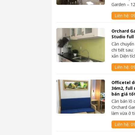
Garden – 1
Liên hệ:
0
Orchard G
Studio full
Cần chuyển 
chi tiết sau
xắn Diện tí
Liên hệ:
0
Officetel 
36m2, full
bán giá tố
Cần bán lô o
Orchard Gar
làm vừa ở t
Liên hệ:
0