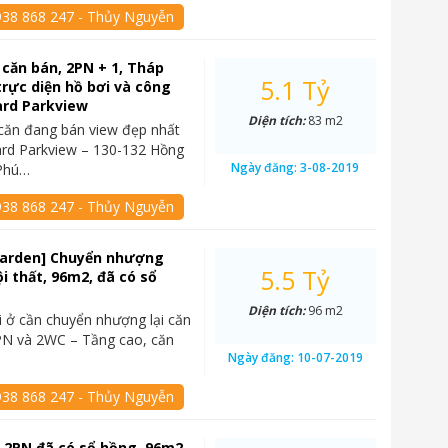
938 868 247 - Thủy Nguyễn
 căn bán, 2PN + 1, Tháp
5.1 Tỷ
trực diện hồ bơi và công
ard Parkview
Diện tích:
83 m2
căn đang bán view đẹp nhất
ard Parkview – 130-132 Hồng
Ngày đăng:
3-08-2019
 Phú…
938 868 247 - Thủy Nguyễn
Garden] Chuyển nhượng
5.5 Tỷ
ội thất, 96m2, đã có sổ
Diện tích:
96 m2
i ở cần chuyển nhượng lại căn
PN và 2WC – Tầng cao, căn
Ngày đăng:
10-07-2019
938 868 247 - Thủy Nguyễn
 2PN đã có sổ hồng, 96m2,