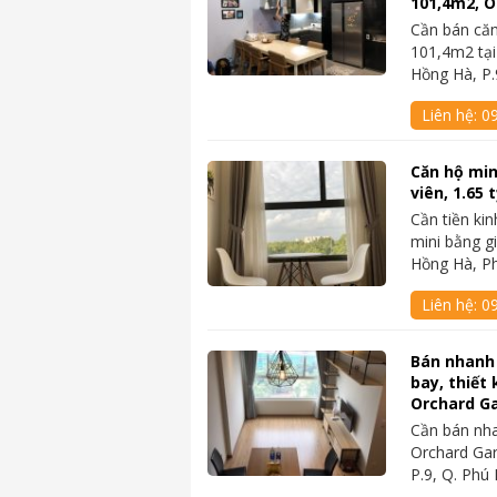
101,4m2, 
Cần bán căn
101,4m2 tại
Hồng Hà, P.
Liên hệ:
0
Căn hộ min
viên, 1.65
Cần tiền ki
mini bằng g
Hồng Hà, P
Liên hệ:
0
Bán nhanh 
bay, thiết
Orchard G
Cần bán nh
Orchard Gar
P.9, Q. Ph