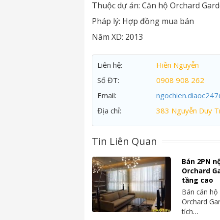
Thuộc dự án:
Căn hộ Orchard Gar
Pháp lý:
Hợp đồng mua bán
Năm XD:
2013
Liên hệ:
Hiền Nguyễn
Số ĐT:
0908 908 262
Email:
ngochien.diaoc24
Địa chỉ:
383 Nguyễn Duy Tr
Tin Liên Quan
Bán 2PN nộ
Orchard Ga
tầng cao
Bán căn hộ 
Orchard Gar
tích…