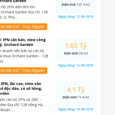
Orchard Garden
Diện tích:
101.4 m2
 hộ 2PN diện tích lớn
 Orchard Garden Địa chỉ: 128
Ngày đăng:
12-08-2019
9, Q. Phú…
938 868 247 - Thủy Nguyễn
i 1PN cần bán, view công
1.65 Tỷ
 tỷ, Orchard Garden
nh doanh nên bán lại căn hộ
Diện tích:
28 m2
iá mua Orchard Garden – 128
hú…
Ngày đăng:
12-08-2019
938 868 247 - Thủy Nguyễn
2PN, lầu cao, view sân
4.1 Tỷ
 kế độc đáo, có sổ hồng,
arden
Diện tích:
71.4 m2
anh căn hộ 2PN và 2WC –
den Địa chỉ: 128 Hồng Hà,
Ngày đăng:
10-08-2019
ú Nhuận…