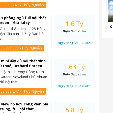
938 868 247 - Thủy Nguyễn
 1 phòng ngủ full nội thất
1.6 Tỷ
rden – Giá 1.6 tỷ
O
 Orchard Garden – 128 Hồng
Diện tích:
25 m2
ận. Giá bán . 1.6 tỷ Bao hết
ng…
Ngày đăng:
21-02-2020
968 777 833 - Huy Nguyễn
 mini đầy đủ nội thất xinh
1.63 Tỷ
Đ thuê, Orchard Garden
n hộ mini hướng Đông Nam
Diện tích:
25 m2
d Garden Novaland Phú Nhuận
đủ nội thất,…
Ngày đăng:
23-12-2019
938 868 247 - Thủy Nguyễn
 view hồ bơi, công viên Gia
5.8 Tỷ
trung, full nội thất,