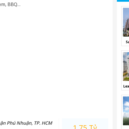
,Gym, BBQ…
S
Lex
uận Phú Nhuận, TP. HCM
1.75 Tỷ