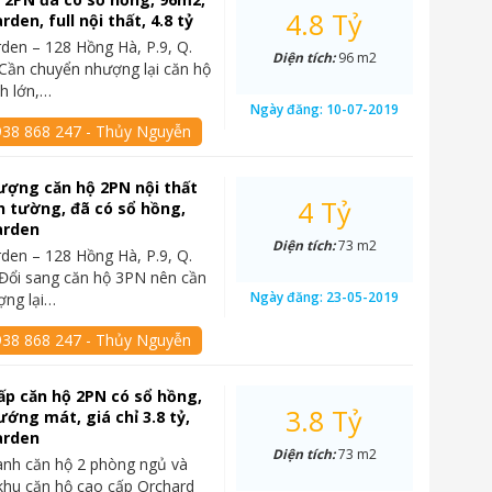
4.8 Tỷ
den, full nội thất, 4.8 tỷ
den – 128 Hồng Hà, P.9, Q.
Diện tích:
96 m2
Cần chuyển nhượng lại căn hộ
ch lớn,…
Ngày đăng:
10-07-2019
938 868 247 - Thủy Nguyễn
ượng căn hộ 2PN nội thất
4 Tỷ
h tường, đã có sổ hồng,
arden
Diện tích:
73 m2
den – 128 Hồng Hà, P.9, Q.
Đổi sang căn hộ 3PN nên cần
Ngày đăng:
23-05-2019
ợng lại…
938 868 247 - Thủy Nguyễn
ấp căn hộ 2PN có sổ hồng,
3.8 Tỷ
ướng mát, giá chỉ 3.8 tỷ,
arden
Diện tích:
73 m2
anh căn hộ 2 phòng ngủ và
khu căn hộ cao cấp Orchard