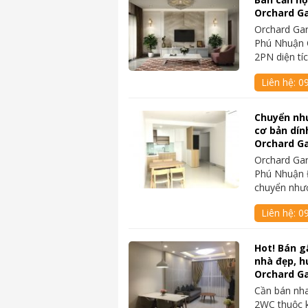
Orchard Gar
Orchard Gar
Phú Nhuận 
2PN diện tí
Liên hệ:
0
Chuyển nh
cơ bản dín
Orchard G
Orchard Gar
Phú Nhuận 
chuyển như
Liên hệ:
0
Hot! Bán g
nhà đẹp, h
Orchard G
Cần bán nh
2WC thuộc 