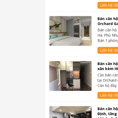
Liên hệ:
0
Bán căn hộ
Orchard Ga
Bán căn hộ
Hà. Phú Nhu
Bán 1 phò
Liên hệ:
0
Bán căn hộ
xắn kèm H
Cần bán că
tại Orchar
Căn hộ đầy 
Liên hệ:
0
Bán căn hộ
Định, tầng 