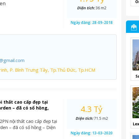
O
den
Diện tích:
36 m2
Ngày đăng:
28-09-2018
7@gmail.com
inh, P. Bình Trưng Tây, Tp.Thủ Đức, Tp.HCM
S
i thất cao cấp đẹp tại
4.3 Tỷ
rden – đã có sổ hồng,
Diện tích:
71.5 m2
2PN nội thất cao cấp đẹp tại
Lex
den – đã có sổ hồng – Diện
Ngày đăng:
13-03-2020