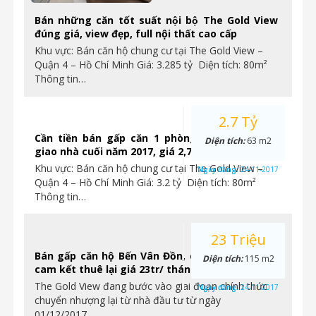
Bán những căn tốt suất nội bộ The Gold View
đúng giá, view đẹp, full nội thất cao cấp
Khu vực: Bán căn hộ chung cư tại The Gold View –
Quận 4 – Hồ Chí Minh Giá: 3.285 tỷ Diện tích: 80m²
Thông tin…
2.7 Tỷ
Cần tiền bán gấp căn 1 phòng ngủ Gold View
Diện tích:
63 m2
giao nhà cuối năm 2017, giá 2,7 tỷ. Ngay Quận 4
Khu vực: Bán căn hộ chung cư tại The Gold View –
Ngày đăng:
24-11-2017
Quận 4 – Hồ Chí Minh Giá: 3.2 tỷ Diện tích: 80m²
Thông tin…
23 Triệu
Bán gấp căn hộ Bến Vân Đồn, chỉ từ 2.4tỷ/ căn,
Diện tích:
115 m2
cam kết thuê lại giá 23tr/ tháng.
The Gold View đang bước vào giai đoạn chính thức
Ngày đăng:
24-11-2017
chuyển nhượng lại từ nhà đầu tư từ ngày
01/12/2017….