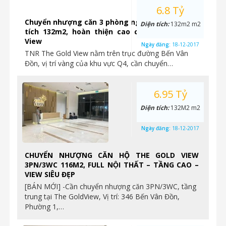
6.8 Tỷ
Chuyển nhượng căn 3 phòng ngủ vị trí góc, diện
Diện tích:
132m2 m2
tích 132m2, hoàn thiện cao cấp tại The Gold
View
Ngày đăng:
18-12-2017
TNR The Gold View nằm trên trục đường Bến Vân
Đồn, vị trí vàng của khu vực Q4, cần chuyển…
6.95 Tỷ
Diện tích:
132M2 m2
Ngày đăng:
18-12-2017
CHUYỂN NHƯỢNG CĂN HỘ THE GOLD VIEW
3PN/3WC 116M2, FULL NỘI THẤT – TẦNG CAO –
VIEW SIÊU ĐẸP
[BÁN MỚI] -Cần chuyển nhượng căn 3PN/3WC, tầng
trung tại The GoldView, Vị trí: 346 Bến Vân Đồn,
Phường 1,…