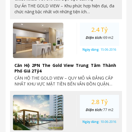
Dự Án THE GOLD VIEW – Khu phức hợp hiện đại, đa
chức năng bậc nhất với những tiện ích…
2.4 Tỷ
Diện tích:
69 m2
Ngày đăng:
15-06-2016
Căn Hộ 2PN The Gold View Trung Tâm Thành
Phố Giá 2Tỷ4
CĂN HỘ THE GOLD VIEW – QUY MÔ VÀ ĐẲNG CẤP
NHẤT KHU VỰC MẶT TIỀN BẾN VÂN ĐỒN QUẬN…
2.8 Tỷ
Diện tích:
77 m2
Ngày đăng:
10-06-2016