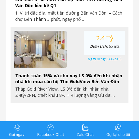
Vân Đồn liền kề Q1
1. Vị trí đắc địa, mặt tiền đường Bến Vân Đồn. – Cách
chợ Bến Thành 3 phút, ngay phố…
2.4 Tỷ
Diện tích:
65 m2
Ngày đăng:
3-06-2016
Thanh toán 15% và cho vay LS 0% đến khi nhận
nhà khi mua căn hộ The GoldView Bến Vân Đồn
Tháp Gold River View, LS 0% đến khi nhận nhà,
2.4tỷ/2PN, chiết khấu 8% + 4 lượng vàng Ưu đãi…
Gọi ngay
Facebook Chat
Zalo Chat
Gọi lại cho tôi