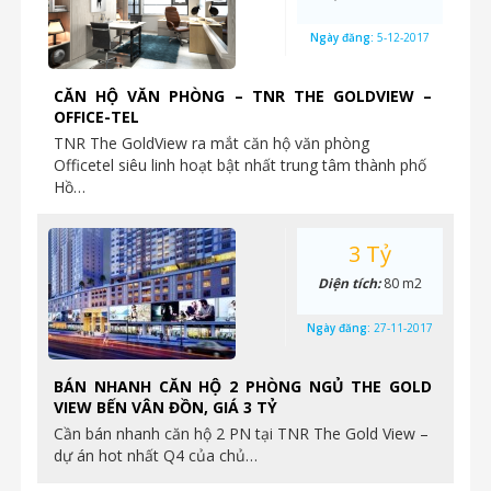
Ngày đăng:
5-12-2017
CĂN HỘ VĂN PHÒNG – TNR THE GOLDVIEW –
OFFICE-TEL
TNR The GoldView ra mắt căn hộ văn phòng
Officetel siêu linh hoạt bật nhất trung tâm thành phố
Hồ…
3 Tỷ
Diện tích:
80 m2
Ngày đăng:
27-11-2017
BÁN NHANH CĂN HỘ 2 PHÒNG NGỦ THE GOLD
VIEW BẾN VÂN ĐỒN, GIÁ 3 TỶ
Cần bán nhanh căn hộ 2 PN tại TNR The Gold View –
dự án hot nhất Q4 của chủ…