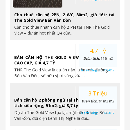
Cho thuê căn hộ 2PN, 2 WC, 80m2, giá 16tr tại
The Gold View Bến Vân Đồn
Cần cho thuê nhanh căn hộ 2 PN tại TNR The Gold
View – dự án hot nhất Q4 của…
4.7 Tỷ
BÁN CĂN HỘ THE GOLD VIEW 3PN, NỘI THẤT
Diện tích:
116 m2
CAO CẤP, GIÁ 4,7 TỶ
TNR The Gold View là dự án nằm trên mặt đường
Ngày đăng:
23-12-2017
Bến Vân Đồn, sở hữu vị trí vàng vừa…
3 Triệu
Bán căn hộ 2 phòng ngủ tại The Gold View, diện
Diện tích:
91m2 m2
tích siêu rộng, 91m2, giá 3,7 tỷ
Dự án The Gold View tọa lạc mặt tiền đường Bến
Ngày đăng:
18-12-2017
Vân Đồn, đối diện kênh Thị Nghè là đại…