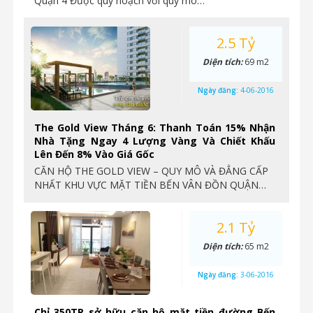
Quận 4 Được quy hoạch với quy mô…
2.5 Tỷ
Diện tích:
69 m2
Ngày đăng:
4-06-2016
The Gold View Tháng 6: Thanh Toán 15% Nhận
Nhà Tặng Ngay 4 Lượng Vàng Và Chiết Khấu
Lên Đến 8% Vào Giá Gốc
CĂN HỘ THE GOLD VIEW – QUY MÔ VÀ ĐẲNG CẤP
NHẤT KHU VỰC MẶT TIỀN BẾN VÂN ĐỒN QUẬN…
2.1 Tỷ
Diện tích:
65 m2
Ngày đăng:
3-06-2016
Chỉ 350TR sở hữu căn hộ mặt tiền đường Bến