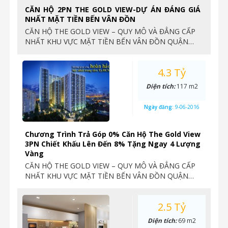
CĂN HỘ 2PN THE GOLD VIEW-DỰ ÁN ĐÁNG GIÁ
NHẤT MẶT TIỀN BẾN VÂN ĐỒN
CĂN HỘ THE GOLD VIEW – QUY MÔ VÀ ĐẲNG CẤP
NHẤT KHU VỰC MẶT TIỀN BẾN VÂN ĐỒN QUẬN…
4.3 Tỷ
Diện tích:
117 m2
Ngày đăng:
9-06-2016
Chương Trình Trả Góp 0% Căn Hộ The Gold View
3PN Chiết Khấu Lên Đến 8% Tặng Ngay 4 Lượng
Vàng
CĂN HỘ THE GOLD VIEW – QUY MÔ VÀ ĐẲNG CẤP
NHẤT KHU VỰC MẶT TIỀN BẾN VÂN ĐỒN QUẬN…
2.5 Tỷ
Diện tích:
69 m2