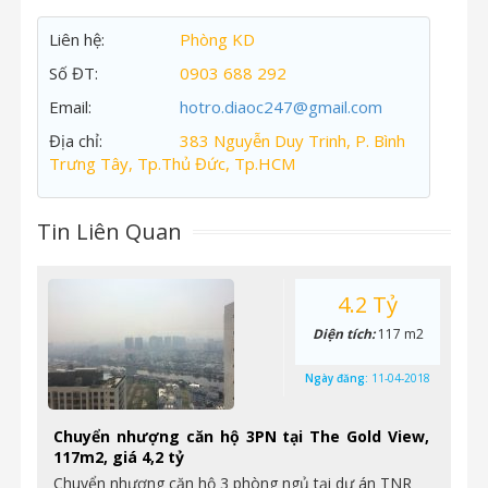
Liên hệ:
Phòng KD
Số ĐT:
0903 688 292
Email:
hotro.diaoc247@gmail.com
Địa chỉ:
383 Nguyễn Duy Trinh, P. Bình
Trưng Tây, Tp.Thủ Đức, Tp.HCM
Tin Liên Quan
4.2 Tỷ
Diện tích:
117 m2
Ngày đăng:
11-04-2018
Chuyển nhượng căn hộ 3PN tại The Gold View,
117m2, giá 4,2 tỷ
Chuyển nhượng căn hộ 3 phòng ngủ tại dự án TNR