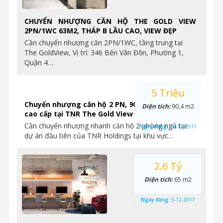
CHUYỂN NHƯỢNG CĂN HỘ THE GOLD VIEW
2PN/1WC 63M2, THÁP B LẦU CAO, VIEW ĐẸP
Cần chuyển nhượng căn 2PN/1WC, tầng trung tại
The GoldView, Vị trí: 346 Bến Vân Đồn, Phường 1,
Quận 4…
5 Triệu
Chuyển nhượng căn hộ 2 PN, 90.4m2, hoàn thiện
Diện tích:
90,4 m2
cao cấp tại TNR The Gold View
Cần chuyển nhượng nhanh căn hộ 2 phòng ngủ tại
Ngày đăng:
14-12-2017
dự án đầu tiên của TNR Holdings tại khu vực…
2.6 Tỷ
Diện tích:
65 m2
Ngày đăng:
5-12-2017