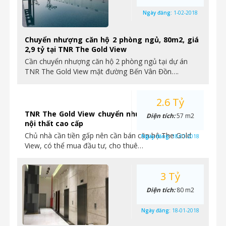
Ngày đăng:
1-02-2018
Chuyển nhượng căn hộ 2 phòng ngủ, 80m2, giá
2,9 tỷ tại TNR The Gold View
Cần chuyển nhượng căn hộ 2 phòng ngủ tại dự án
TNR The Gold View mặt đường Bến Vân Đồn….
2.6 Tỷ
TNR The Gold View chuyển nhượng căn hộ 1PN
Diện tích:
57 m2
nội thất cao cấp
Chủ nhà cần tiền gấp nên cần bán căn hộ The Gold
Ngày đăng:
18-01-2018
View, có thể mua đầu tư, cho thuê…
3 Tỷ
Diện tích:
80 m2
Ngày đăng:
18-01-2018