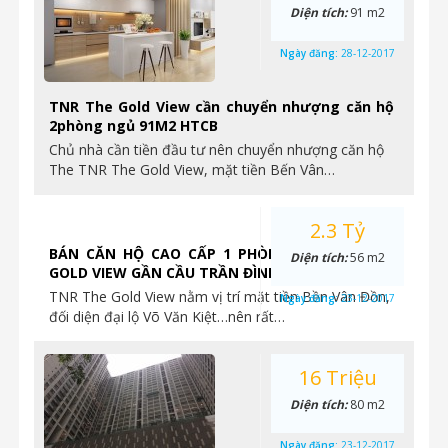
Diện tích:
91 m2
Ngày đăng:
28-12-2017
TNR The Gold View cần chuyển nhượng căn hộ
2phòng ngủ 91M2 HTCB
Chủ nhà cần tiền đầu tư nên chuyển nhượng căn hộ
The TNR The Gold View, mặt tiền Bến Vân…
2.3 Tỷ
BÁN CĂN HỘ CAO CẤP 1 PHÒNG NGỦ TẠI THE
Diện tích:
56 m2
GOLD VIEW GẦN CẦU TRẦN ĐÌNH XU
TNR The Gold View nằm vị trí mặt tiền Bền Vân Đồn,
Ngày đăng:
23-12-2017
đối diện đại lộ Võ Văn Kiệt…nên rất…
16 Triệu
Diện tích:
80 m2
Ngày đăng:
23-12-2017