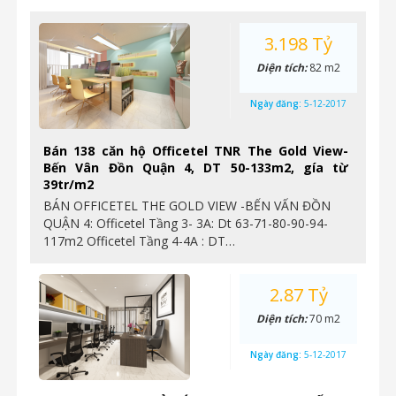
3.198 Tỷ
Diện tích:
82 m2
Ngày đăng:
5-12-2017
Bán 138 căn hộ Officetel TNR The Gold View-
Bến Vân Đồn Quận 4, DT 50-133m2, gía từ
39tr/m2
BÁN OFFICETEL THE GOLD VIEW -BẾN VẤN ĐỒN
QUẬN 4: Officetel Tầng 3- 3A: Dt 63-71-80-90-94-
117m2 Officetel Tầng 4-4A : DT…
2.87 Tỷ
Diện tích:
70 m2
Ngày đăng:
5-12-2017