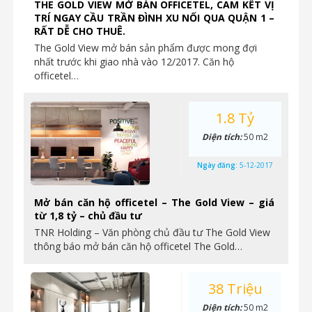
THE GOLD VIEW MỞ BÁN OFFICETEL, CAM KẾT VỊ
TRÍ NGAY CẦU TRẦN ĐÌNH XU NỐI QUA QUẬN 1 –
RẤT DỄ CHO THUÊ.
The Gold View mở bán sản phẩm được mong đợi
nhất trước khi giao nhà vào 12/2017. Căn hộ
officetel…
1.8 Tỷ
Diện tích:
50 m2
Ngày đăng:
5-12-2017
Mở bán căn hộ officetel – The Gold View – giá
từ 1,8 tỷ – chủ đầu tư
TNR Holding – Văn phòng chủ đầu tư The Gold View
thông báo mở bán căn hộ officetel The Gold…
38 Triệu
Diện tích:
50 m2