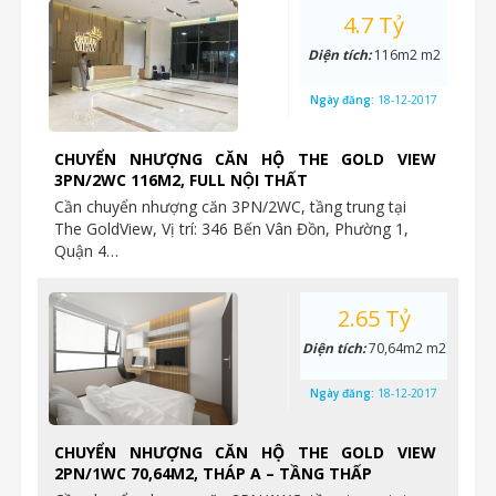
4.7 Tỷ
Diện tích:
116m2 m2
Ngày đăng:
18-12-2017
CHUYỂN NHƯỢNG CĂN HỘ THE GOLD VIEW
3PN/2WC 116M2, FULL NỘI THẤT
Cần chuyển nhượng căn 3PN/2WC, tầng trung tại
The GoldView, Vị trí: 346 Bến Vân Đồn, Phường 1,
Quận 4…
2.65 Tỷ
Diện tích:
70,64m2 m2
Ngày đăng:
18-12-2017
CHUYỂN NHƯỢNG CĂN HỘ THE GOLD VIEW
2PN/1WC 70,64M2, THÁP A – TẦNG THẤP