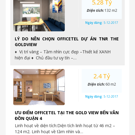
5.28 Tỷ
Diện tích:
132 m2
Ngày đăng:
5-12-2017
LÝ DO NÊN CHỌN OFFICETEL DỰ ÁN TNR THE
GOLDVIEW
♦ Vị trí vàng – Tầm nhìn cực đẹp –Thiết kế XANH
hiện đại ♦ Chủ đầu tư uy tín –…
2.4 Tỷ
Diện tích:
60 m2
Ngày đăng:
5-12-2017
ƯU ĐIỂM OFFICETEL TẠI THE GOLD VIEW BẾN VÂN
ĐỒN QUẬN 4
Linh hoạt về diện tích:Diện tích linh hoạt từ 46 m2 –
124 m2. Linh hoạt về tầm nhìn và…