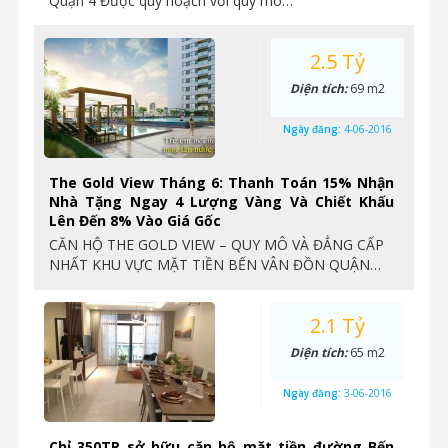
Quận 4 Được quy hoạch với quy mô…
2.5 Tỷ
Diện tích:
69 m2
Ngày đăng:
4-06-2016
The Gold View Tháng 6: Thanh Toán 15% Nhận
Nhà Tặng Ngay 4 Lượng Vàng Và Chiết Khấu
Lên Đến 8% Vào Giá Gốc
CĂN HỘ THE GOLD VIEW – QUY MÔ VÀ ĐẲNG CẤP
NHẤT KHU VỰC MẶT TIỀN BẾN VÂN ĐỒN QUẬN…
2.1 Tỷ
Diện tích:
65 m2
Ngày đăng:
3-06-2016
Chỉ 350TR sở hữu căn hộ mặt tiền đường Bến