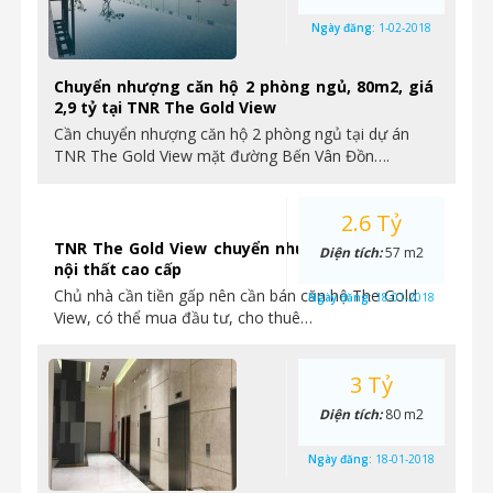
Ngày đăng:
1-02-2018
Chuyển nhượng căn hộ 2 phòng ngủ, 80m2, giá
2,9 tỷ tại TNR The Gold View
Cần chuyển nhượng căn hộ 2 phòng ngủ tại dự án
TNR The Gold View mặt đường Bến Vân Đồn….
2.6 Tỷ
TNR The Gold View chuyển nhượng căn hộ 1PN
Diện tích:
57 m2
nội thất cao cấp
Chủ nhà cần tiền gấp nên cần bán căn hộ The Gold
Ngày đăng:
18-01-2018
View, có thể mua đầu tư, cho thuê…
3 Tỷ
Diện tích:
80 m2
Ngày đăng:
18-01-2018