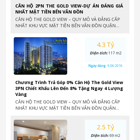
CĂN HỘ 2PN THE GOLD VIEW-DỰ ÁN ĐÁNG GIÁ
NHẤT MẶT TIỀN BẾN VÂN ĐỒN
CĂN HỘ THE GOLD VIEW – QUY MÔ VÀ ĐẲNG CẤP
NHẤT KHU VỰC MẶT TIỀN BẾN VÂN ĐỒN QUẬN…
4.3 Tỷ
Diện tích:
117 m2
Ngày đăng:
9-06-2016
Chương Trình Trả Góp 0% Căn Hộ The Gold View
3PN Chiết Khấu Lên Đến 8% Tặng Ngay 4 Lượng
Vàng
CĂN HỘ THE GOLD VIEW – QUY MÔ VÀ ĐẲNG CẤP
NHẤT KHU VỰC MẶT TIỀN BẾN VÂN ĐỒN QUẬN…
2.5 Tỷ
Diện tích:
69 m2