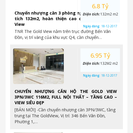
6.8 Tỷ
Chuyển nhượng căn 3 phòng ngủ vị trí góc, diện
Diện tích:
132m2 m2
tích 132m2, hoàn thiện cao cấp tại The Gold
View
Ngày đăng:
18-12-2017
TNR The Gold View nằm trên trục đường Bến Vân
Đồn, vị trí vàng của khu vực Q4, cần chuyển…
6.95 Tỷ
Diện tích:
132M2 m2
Ngày đăng:
18-12-2017
CHUYỂN NHƯỢNG CĂN HỘ THE GOLD VIEW
3PN/3WC 116M2, FULL NỘI THẤT – TẦNG CAO –
VIEW SIÊU ĐẸP
[BÁN MỚI] -Cần chuyển nhượng căn 3PN/3WC, tầng
trung tại The GoldView, Vị trí: 346 Bến Vân Đồn,
Phường 1,…