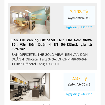
3.198 Tỷ
Diện tích:
82 m2
Ngày đăng:
5-12-2017
Bán 138 căn hộ Officetel TNR The Gold View-
Bến Vân Đồn Quận 4, DT 50-133m2, gía từ
39tr/m2
BÁN OFFICETEL THE GOLD VIEW -BẾN VẤN ĐỒN
QUẬN 4: Officetel Tầng 3- 3A: Dt 63-71-80-90-94-
117m2 Officetel Tầng 4-4A : DT…
2.87 Tỷ
Diện tích:
70 m2
Ngày đăng:
5-12-2017