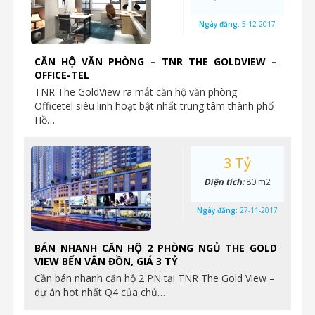
Ngày đăng:
5-12-2017
CĂN HỘ VĂN PHÒNG – TNR THE GOLDVIEW –
OFFICE-TEL
TNR The GoldView ra mắt căn hộ văn phòng
Officetel siêu linh hoạt bật nhất trung tâm thành phố
Hồ…
3 Tỷ
Diện tích:
80 m2
Ngày đăng:
27-11-2017
BÁN NHANH CĂN HỘ 2 PHÒNG NGỦ THE GOLD
VIEW BẾN VÂN ĐỒN, GIÁ 3 TỶ
Cần bán nhanh căn hộ 2 PN tại TNR The Gold View –
dự án hot nhất Q4 của chủ…