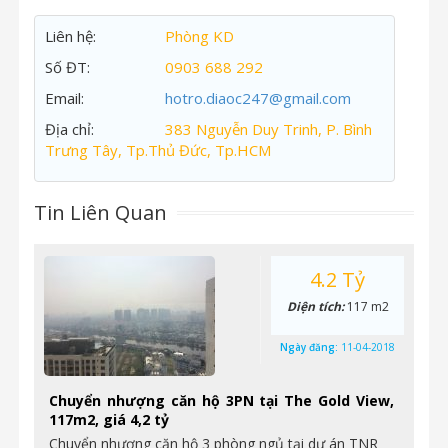
Liên hệ:
Phòng KD
Số ĐT:
0903 688 292
Email:
hotro.diaoc247@gmail.com
Địa chỉ:
383 Nguyễn Duy Trinh, P. Bình
Trưng Tây, Tp.Thủ Đức, Tp.HCM
Tin Liên Quan
4.2 Tỷ
Diện tích:
117 m2
Ngày đăng:
11-04-2018
Chuyển nhượng căn hộ 3PN tại The Gold View,
117m2, giá 4,2 tỷ
Chuyển nhượng căn hộ 3 phòng ngủ tại dự án TNR