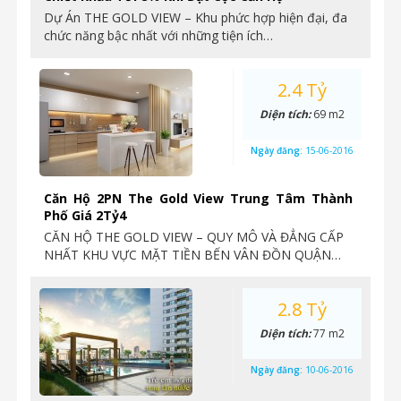
Dự Án THE GOLD VIEW – Khu phức hợp hiện đại, đa
chức năng bậc nhất với những tiện ích…
2.4 Tỷ
Diện tích:
69 m2
Ngày đăng:
15-06-2016
Căn Hộ 2PN The Gold View Trung Tâm Thành
Phố Giá 2Tỷ4
CĂN HỘ THE GOLD VIEW – QUY MÔ VÀ ĐẲNG CẤP
NHẤT KHU VỰC MẶT TIỀN BẾN VÂN ĐỒN QUẬN…
2.8 Tỷ
Diện tích:
77 m2
Ngày đăng:
10-06-2016