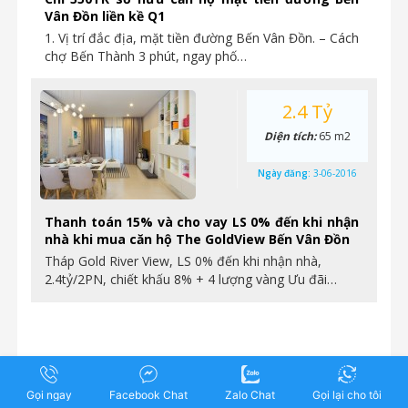
Vân Đồn liền kề Q1
1. Vị trí đắc địa, mặt tiền đường Bến Vân Đồn. – Cách
chợ Bến Thành 3 phút, ngay phố…
2.4 Tỷ
Diện tích:
65 m2
Ngày đăng:
3-06-2016
Thanh toán 15% và cho vay LS 0% đến khi nhận
nhà khi mua căn hộ The GoldView Bến Vân Đồn
Tháp Gold River View, LS 0% đến khi nhận nhà,
2.4tỷ/2PN, chiết khấu 8% + 4 lượng vàng Ưu đãi…
Gọi ngay
Facebook Chat
Zalo Chat
Gọi lại cho tôi