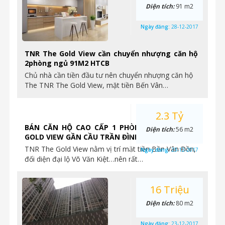
Diện tích:
91 m2
Ngày đăng:
28-12-2017
TNR The Gold View cần chuyển nhượng căn hộ
2phòng ngủ 91M2 HTCB
Chủ nhà cần tiền đầu tư nên chuyển nhượng căn hộ
The TNR The Gold View, mặt tiền Bến Vân…
2.3 Tỷ
BÁN CĂN HỘ CAO CẤP 1 PHÒNG NGỦ TẠI THE
Diện tích:
56 m2
GOLD VIEW GẦN CẦU TRẦN ĐÌNH XU
TNR The Gold View nằm vị trí mặt tiền Bền Vân Đồn,
Ngày đăng:
23-12-2017
đối diện đại lộ Võ Văn Kiệt…nên rất…
16 Triệu
Diện tích:
80 m2
Ngày đăng:
23-12-2017