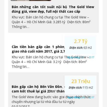
Bán những căn tốt suất nội bộ The Gold View
đúng giá, view đẹp, full nội thất cao cấp
Khu vực: Bán căn hộ chung cư tại The Gold View –
Quận 4 – Hồ Chí Minh Giá: 3.285 tỷ Diện tích: 80m²
Thông tin…
2.7 Tỷ
Cần tiền bán gấp căn 1 phòng ngủ Gold View
Diện tích:
63 m2
giao nhà cuối năm 2017, giá 2,7 tỷ. Ngay Quận 4
Khu vực: Bán căn hộ chung cư tại The Gold View –
Ngày đăng:
24-11-2017
Quận 4 – Hồ Chí Minh Giá: 3.2 tỷ Diện tích: 80m²
Thông tin…
23 Triệu
Bán gấp căn hộ Bến Vân Đồn, chỉ từ 2.4tỷ/ căn,
Diện tích:
115 m2
cam kết thuê lại giá 23tr/ tháng.
The Gold View đang bước vào giai đoạn chính thức
Ngày đăng:
24-11-2017
chuyển nhượng lại từ nhà đầu tư từ ngày
01/12/2017….