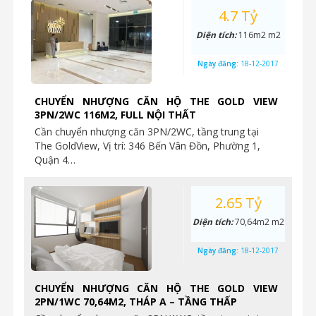
4.7 Tỷ
Diện tích:
116m2 m2
Ngày đăng:
18-12-2017
CHUYỂN NHƯỢNG CĂN HỘ THE GOLD VIEW
3PN/2WC 116M2, FULL NỘI THẤT
Cần chuyển nhượng căn 3PN/2WC, tầng trung tại
The GoldView, Vị trí: 346 Bến Vân Đồn, Phường 1,
Quận 4…
2.65 Tỷ
Diện tích:
70,64m2 m2
Ngày đăng:
18-12-2017
CHUYỂN NHƯỢNG CĂN HỘ THE GOLD VIEW
2PN/1WC 70,64M2, THÁP A – TẦNG THẤP