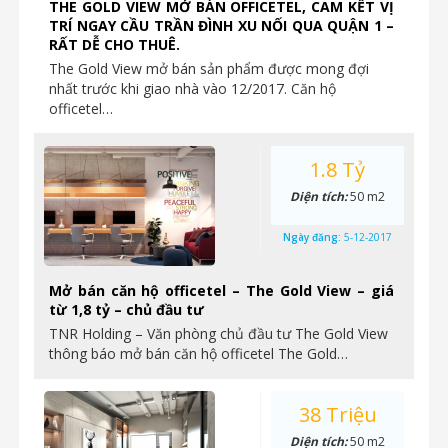
THE GOLD VIEW MỞ BÁN OFFICETEL, CAM KẾT VỊ
TRÍ NGAY CẦU TRẦN ĐÌNH XU NỐI QUA QUẬN 1 –
RẤT DỄ CHO THUÊ.
The Gold View mở bán sản phẩm được mong đợi
nhất trước khi giao nhà vào 12/2017. Căn hộ
officetel…
1.8 Tỷ
Diện tích:
50 m2
Ngày đăng:
5-12-2017
Mở bán căn hộ officetel – The Gold View – giá
từ 1,8 tỷ – chủ đầu tư
TNR Holding – Văn phòng chủ đầu tư The Gold View
thông báo mở bán căn hộ officetel The Gold…
38 Triệu
Diện tích:
50 m2