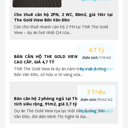
Cho thuê căn hộ 2PN, 2 WC, 80m2, giá 16tr tại
The Gold View Bến Vân Đồn
Cần cho thuê nhanh căn hộ 2 PN tại TNR The Gold
View – dự án hot nhất Q4 của…
4.7 Tỷ
BÁN CĂN HỘ THE GOLD VIEW 3PN, NỘI THẤT
Diện tích:
116 m2
CAO CẤP, GIÁ 4,7 TỶ
TNR The Gold View là dự án nằm trên mặt đường
Ngày đăng:
23-12-2017
Bến Vân Đồn, sở hữu vị trí vàng vừa…
3 Triệu
Bán căn hộ 2 phòng ngủ tại The Gold View, diện
Diện tích:
91m2 m2
tích siêu rộng, 91m2, giá 3,7 tỷ
Dự án The Gold View tọa lạc mặt tiền đường Bến
Ngày đăng:
18-12-2017
Vân Đồn, đối diện kênh Thị Nghè là đại…