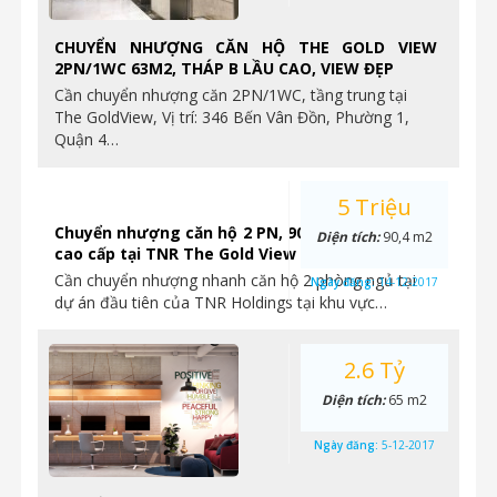
CHUYỂN NHƯỢNG CĂN HỘ THE GOLD VIEW
2PN/1WC 63M2, THÁP B LẦU CAO, VIEW ĐẸP
Cần chuyển nhượng căn 2PN/1WC, tầng trung tại
The GoldView, Vị trí: 346 Bến Vân Đồn, Phường 1,
Quận 4…
5 Triệu
Chuyển nhượng căn hộ 2 PN, 90.4m2, hoàn thiện
Diện tích:
90,4 m2
cao cấp tại TNR The Gold View
Cần chuyển nhượng nhanh căn hộ 2 phòng ngủ tại
Ngày đăng:
14-12-2017
dự án đầu tiên của TNR Holdings tại khu vực…
2.6 Tỷ
Diện tích:
65 m2
Ngày đăng:
5-12-2017