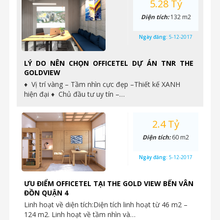
5.28 Tỷ
Diện tích:
132 m2
Ngày đăng:
5-12-2017
LÝ DO NÊN CHỌN OFFICETEL DỰ ÁN TNR THE
GOLDVIEW
♦ Vị trí vàng – Tầm nhìn cực đẹp –Thiết kế XANH
hiện đại ♦ Chủ đầu tư uy tín –…
2.4 Tỷ
Diện tích:
60 m2
Ngày đăng:
5-12-2017
ƯU ĐIỂM OFFICETEL TẠI THE GOLD VIEW BẾN VÂN
ĐỒN QUẬN 4
Linh hoạt về diện tích:Diện tích linh hoạt từ 46 m2 –
124 m2. Linh hoạt về tầm nhìn và…