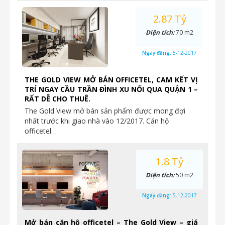
2.87 Tỷ
Diện tích:
70 m2
Ngày đăng:
5-12-2017
THE GOLD VIEW MỞ BÁN OFFICETEL, CAM KẾT VỊ
TRÍ NGAY CẦU TRẦN ĐÌNH XU NỐI QUA QUẬN 1 –
RẤT DỄ CHO THUÊ.
The Gold View mở bán sản phẩm được mong đợi
nhất trước khi giao nhà vào 12/2017. Căn hộ
officetel…
1.8 Tỷ
Diện tích:
50 m2
Ngày đăng:
5-12-2017
Mở bán căn hộ officetel – The Gold View – giá