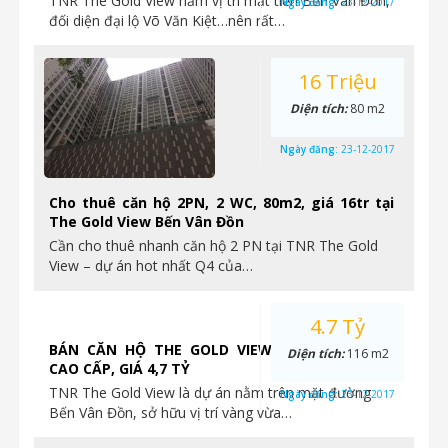
TNR The Gold View nằm vị trí mặt tiền Bền Vân Đồn,
Ngày đăng:
23-12-2017
đối diện đại lộ Võ Văn Kiệt…nên rất…
16 Triệu
Diện tích:
80 m2
Ngày đăng:
23-12-2017
Cho thuê căn hộ 2PN, 2 WC, 80m2, giá 16tr tại
The Gold View Bến Vân Đồn
Cần cho thuê nhanh căn hộ 2 PN tại TNR The Gold
View – dự án hot nhất Q4 của…
4.7 Tỷ
BÁN CĂN HỘ THE GOLD VIEW 3PN, NỘI THẤT
Diện tích:
116 m2
CAO CẤP, GIÁ 4,7 TỶ
TNR The Gold View là dự án nằm trên mặt đường
Ngày đăng:
23-12-2017
Bến Vân Đồn, sở hữu vị trí vàng vừa…