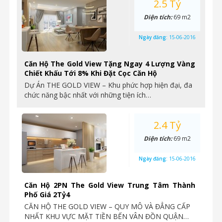
2.5 Tỷ
Diện tích:
69 m2
Ngày đăng:
15-06-2016
Căn Hộ The Gold View Tặng Ngay 4 Lượng Vàng
Chiết Khấu Tới 8% Khi Đặt Cọc Căn Hộ
Dự Án THE GOLD VIEW – Khu phức hợp hiện đại, đa
chức năng bậc nhất với những tiện ích…
2.4 Tỷ
Diện tích:
69 m2
Ngày đăng:
15-06-2016
Căn Hộ 2PN The Gold View Trung Tâm Thành
Phố Giá 2Tỷ4
CĂN HỘ THE GOLD VIEW – QUY MÔ VÀ ĐẲNG CẤP
NHẤT KHU VỰC MẶT TIỀN BẾN VÂN ĐỒN QUẬN…