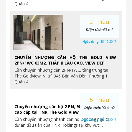
Quận 4…
2 Triệu
Diện tích:
63 m2
Ngày đăng:
18-12-2017
CHUYỂN NHƯỢNG CĂN HỘ THE GOLD VIEW
2PN/1WC 63M2, THÁP B LẦU CAO, VIEW ĐẸP
Cần chuyển nhượng căn 2PN/1WC, tầng trung tại
The GoldView, Vị trí: 346 Bến Vân Đồn, Phường 1,
Quận 4…
5 Triệu
Chuyển nhượng căn hộ 2 PN, 90.4m2, hoàn thiện
Diện tích:
90,4 m2
cao cấp tại TNR The Gold View
Cần chuyển nhượng nhanh căn hộ 2 phòng ngủ tại
Ngày đăng:
14-12-2017
dự án đầu tiên của TNR Holdings tại khu vực…