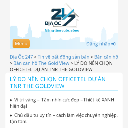
Menu
Đăng nhập
Địa Ốc 247
>
Tin về bất động sản bán
>
Bán căn hộ
>
Bán căn hộ The Gold View
>
LÝ DO NÊN CHỌN
OFFICETEL DỰ ÁN TNR THE GOLDVIEW
LÝ DO NÊN CHỌN OFFICETEL DỰ ÁN
TNR THE GOLDVIEW
♦
Vị trí vàng – Tầm nhìn cực đẹp –Thiết kế XANH
hiện đại
♦
Chủ đầu tư uy tín – cách làm việc chuyên nghiệp,
tận tâm.