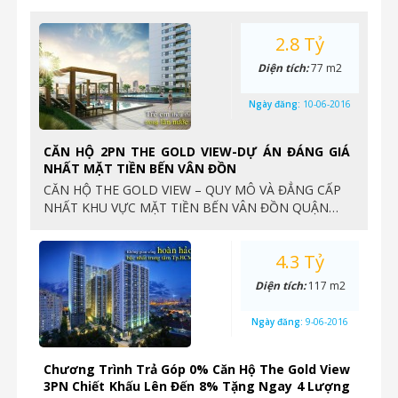
2.8 Tỷ
Diện tích:
77 m2
Ngày đăng:
10-06-2016
CĂN HỘ 2PN THE GOLD VIEW-DỰ ÁN ĐÁNG GIÁ
NHẤT MẶT TIỀN BẾN VÂN ĐỒN
CĂN HỘ THE GOLD VIEW – QUY MÔ VÀ ĐẲNG CẤP
NHẤT KHU VỰC MẶT TIỀN BẾN VÂN ĐỒN QUẬN…
4.3 Tỷ
Diện tích:
117 m2
Ngày đăng:
9-06-2016
Chương Trình Trả Góp 0% Căn Hộ The Gold View
3PN Chiết Khấu Lên Đến 8% Tặng Ngay 4 Lượng