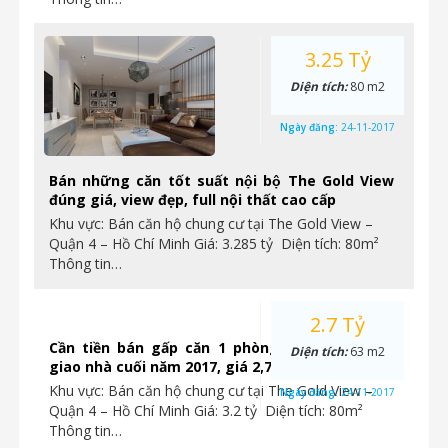
3.25 Tỷ
Diện tích:
80 m2
Ngày đăng:
24-11-2017
Bán những căn tốt suất nội bộ The Gold View
đúng giá, view đẹp, full nội thất cao cấp
Khu vực: Bán căn hộ chung cư tại The Gold View –
Quận 4 – Hồ Chí Minh Giá: 3.285 tỷ Diện tích: 80m²
Thông tin…
2.7 Tỷ
Cần tiền bán gấp căn 1 phòng ngủ Gold View
Diện tích:
63 m2
giao nhà cuối năm 2017, giá 2,7 tỷ. Ngay Quận 4
Khu vực: Bán căn hộ chung cư tại The Gold View –
Ngày đăng:
24-11-2017
Quận 4 – Hồ Chí Minh Giá: 3.2 tỷ Diện tích: 80m²
Thông tin…