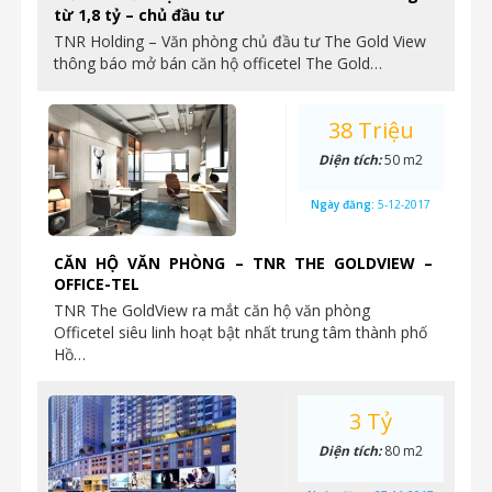
từ 1,8 tỷ – chủ đầu tư
TNR Holding – Văn phòng chủ đầu tư The Gold View
thông báo mở bán căn hộ officetel The Gold…
38 Triệu
Diện tích:
50 m2
Ngày đăng:
5-12-2017
CĂN HỘ VĂN PHÒNG – TNR THE GOLDVIEW –
OFFICE-TEL
TNR The GoldView ra mắt căn hộ văn phòng
Officetel siêu linh hoạt bật nhất trung tâm thành phố
Hồ…
3 Tỷ
Diện tích:
80 m2