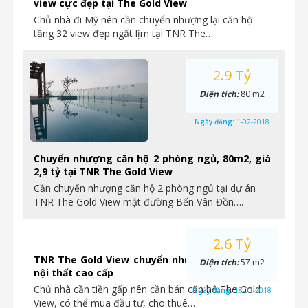
view cực đẹp tại The Gold View
Chủ nhà đi Mỹ nên cần chuyển nhượng lại căn hộ
tầng 32 view đẹp ngất lịm tại TNR The…
2.9 Tỷ
Diện tích:
80 m2
Ngày đăng:
1-02-2018
Chuyển nhượng căn hộ 2 phòng ngủ, 80m2, giá
2,9 tỷ tại TNR The Gold View
Cần chuyển nhượng căn hộ 2 phòng ngủ tại dự án
TNR The Gold View mặt đường Bến Vân Đồn….
2.6 Tỷ
TNR The Gold View chuyển nhượng căn hộ 1PN
Diện tích:
57 m2
nội thất cao cấp
Chủ nhà cần tiền gấp nên cần bán căn hộ The Gold
Ngày đăng:
18-01-2018
View, có thể mua đầu tư, cho thuê…