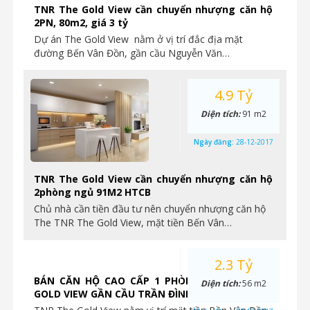
TNR The Gold View cần chuyển nhượng căn hộ
2PN, 80m2, giá 3 tỷ
Dự án The Gold View nằm ở vị trí đắc địa mặt
đường Bến Vân Đồn, gần cầu Nguyễn Văn…
4.9 Tỷ
Diện tích:
91 m2
Ngày đăng:
28-12-2017
TNR The Gold View cần chuyển nhượng căn hộ
2phòng ngủ 91M2 HTCB
Chủ nhà cần tiền đầu tư nên chuyển nhượng căn hộ
The TNR The Gold View, mặt tiền Bến Vân…
2.3 Tỷ
BÁN CĂN HỘ CAO CẤP 1 PHÒNG NGỦ TẠI THE
Diện tích:
56 m2
GOLD VIEW GẦN CẦU TRẦN ĐÌNH XU