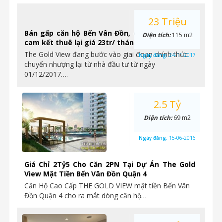
23 Triệu
Bán gấp căn hộ Bến Vân Đồn, chỉ từ 2.4tỷ/ căn,
Diện tích:
115 m2
cam kết thuê lại giá 23tr/ tháng.
The Gold View đang bước vào giai đoạn chính thức
Ngày đăng:
24-11-2017
chuyển nhượng lại từ nhà đầu tư từ ngày
01/12/2017….
2.5 Tỷ
Diện tích:
69 m2
Ngày đăng:
15-06-2016
Giá Chỉ 2Tỷ5 Cho Căn 2PN Tại Dự Án The Gold
View Mặt Tiền Bến Vân Đồn Quận 4
Căn Hộ Cao Cấp THE GOLD VIEW mặt tiền Bến Vân
Đồn Quận 4 cho ra mắt dòng căn hộ…