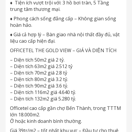
♦
Tiện ích vượt trội với: 3 hồ bơi tràn, 5 Tầng
trung tâm thương mại.
♦
Phong cách sống đẳng cấp – Không gian sống
hoàn hảo.
♦
Giá cả hợp lý – Bàn giao nhà nội thất đầy đủ, vật
liệu cao cấp hiện đại.
OFFICETEL THE GOLD VIEW – GIÁ VÀ DIỆN TÍCH
– Diện tích 50m2 giá 2 tỷ.
– Diện tích 63m2 giá 2.512 tỷ
– Diện tích 70m2 giá 2.8 tỷ
– Diện tích 80m2 giá 3.2 tỷ.
– Diện tích 90m2 giá 3.6 tỷ.
– Diện tích 116m2 giá 4.640 tỷ.
– Diện tích 132m2 giá 5.280 tỷ.
Officetel cao cấp gần chợ Bến Thành, trong TTTM
lớn 18.000m2.
Ở hoặc kinh doanh bình thường.
Giá 39tr/m2 – tốt nhất khu vực – Đầu tư cho thuê