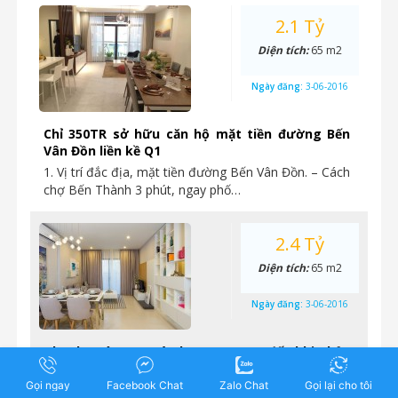
2.1 Tỷ
Diện tích:
65 m2
Ngày đăng:
3-06-2016
Chỉ 350TR sở hữu căn hộ mặt tiền đường Bến
Vân Đồn liền kề Q1
1. Vị trí đắc địa, mặt tiền đường Bến Vân Đồn. – Cách
chợ Bến Thành 3 phút, ngay phố…
2.4 Tỷ
Diện tích:
65 m2
Ngày đăng:
3-06-2016
Thanh toán 15% và cho vay LS 0% đến khi nhận
nhà khi mua căn hộ The GoldView Bến Vân Đồn
Gọi ngay
Facebook Chat
Zalo Chat
Gọi lại cho tôi
Tháp Gold River View, LS 0% đến khi nhận nhà,