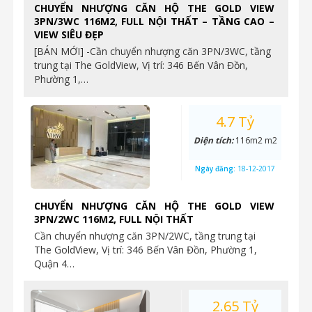
CHUYỂN NHƯỢNG CĂN HỘ THE GOLD VIEW
3PN/3WC 116M2, FULL NỘI THẤT – TẦNG CAO –
VIEW SIÊU ĐẸP
[BÁN MỚI] -Cần chuyển nhượng căn 3PN/3WC, tầng
trung tại The GoldView, Vị trí: 346 Bến Vân Đồn,
Phường 1,…
4.7 Tỷ
Diện tích:
116m2 m2
Ngày đăng:
18-12-2017
CHUYỂN NHƯỢNG CĂN HỘ THE GOLD VIEW
3PN/2WC 116M2, FULL NỘI THẤT
Cần chuyển nhượng căn 3PN/2WC, tầng trung tại
The GoldView, Vị trí: 346 Bến Vân Đồn, Phường 1,
Quận 4…
2.65 Tỷ