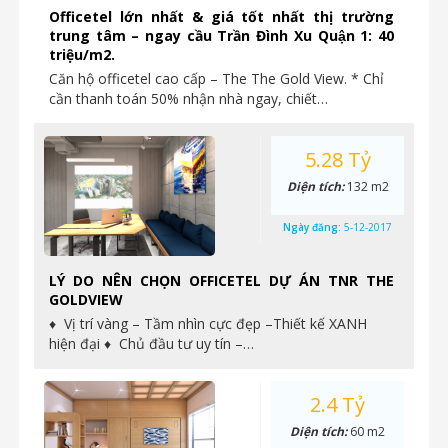
Officetel lớn nhất & giá tốt nhất thị trường
trung tâm – ngay cầu Trần Đình Xu Quận 1: 40
triệu/m2.
Căn hộ officetel cao cấp – The The Gold View. * Chỉ
cần thanh toán 50% nhận nhà ngay, chiết…
5.28 Tỷ
Diện tích:
132 m2
Ngày đăng:
5-12-2017
LÝ DO NÊN CHỌN OFFICETEL DỰ ÁN TNR THE
GOLDVIEW
♦ Vị trí vàng – Tầm nhìn cực đẹp –Thiết kế XANH
hiện đại ♦ Chủ đầu tư uy tín –…
2.4 Tỷ
Diện tích:
60 m2