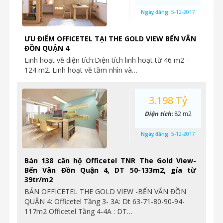
Ngày đăng:
5-12-2017
ƯU ĐIỂM OFFICETEL TẠI THE GOLD VIEW BẾN VÂN
ĐỒN QUẬN 4
Linh hoạt về diện tích:Diện tích linh hoạt từ 46 m2 –
124 m2. Linh hoạt về tầm nhìn và…
3.198 Tỷ
Diện tích:
82 m2
Ngày đăng:
5-12-2017
Bán 138 căn hộ Officetel TNR The Gold View-
Bến Vân Đồn Quận 4, DT 50-133m2, gía từ
39tr/m2
BÁN OFFICETEL THE GOLD VIEW -BẾN VẤN ĐỒN
QUẬN 4: Officetel Tầng 3- 3A: Dt 63-71-80-90-94-
117m2 Officetel Tầng 4-4A : DT…