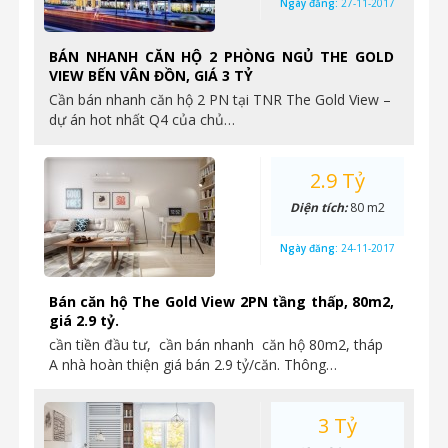
Ngày đăng:
27-11-2017
BÁN NHANH CĂN HỘ 2 PHÒNG NGỦ THE GOLD
VIEW BẾN VÂN ĐỒN, GIÁ 3 TỶ
Cần bán nhanh căn hộ 2 PN tại TNR The Gold View –
dự án hot nhất Q4 của chủ…
2.9 Tỷ
Diện tích:
80 m2
Ngày đăng:
24-11-2017
Bán căn hộ The Gold View 2PN tầng thấp, 80m2,
giá 2.9 tỷ.
cần tiền đầu tư, cần bán nhanh căn hộ 80m2, tháp
A nhà hoàn thiện giá bán 2.9 tỷ/căn. Thông…
3 Tỷ