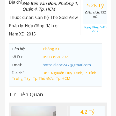
Địa chỉ:
346 Bến Vân Đồn, Phường 1,
5.28 Tỷ
Quận 4, Tp. HCM
Diện tích:
132
Thuộc dự án:
Căn hộ The Gold View
m2
Pháp lý:
Hợp đồng đặt cọc
Ngày đăng:
5-12-
2017
Năm XD:
2015
Liên hệ:
Phòng KD
Số ĐT:
0903 688 292
Email:
hotro.diaoc247@gmail.com
Địa chỉ:
383 Nguyễn Duy Trinh, P. Bình
Trưng Tây, Tp.Thủ Đức, Tp.HCM
Tin Liên Quan
4.2 Tỷ