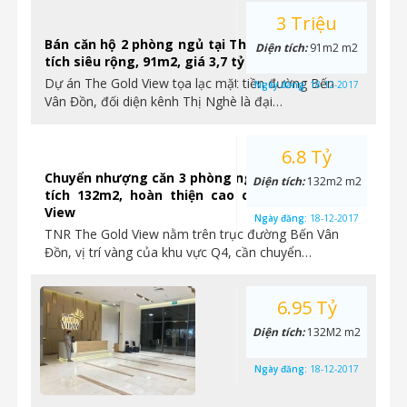
3 Triệu
Bán căn hộ 2 phòng ngủ tại The Gold View, diện
Diện tích:
91m2 m2
tích siêu rộng, 91m2, giá 3,7 tỷ
Dự án The Gold View tọa lạc mặt tiền đường Bến
Ngày đăng:
18-12-2017
Vân Đồn, đối diện kênh Thị Nghè là đại…
6.8 Tỷ
Chuyển nhượng căn 3 phòng ngủ vị trí góc, diện
Diện tích:
132m2 m2
tích 132m2, hoàn thiện cao cấp tại The Gold
View
Ngày đăng:
18-12-2017
TNR The Gold View nằm trên trục đường Bến Vân
Đồn, vị trí vàng của khu vực Q4, cần chuyển…
6.95 Tỷ
Diện tích:
132M2 m2
Ngày đăng:
18-12-2017