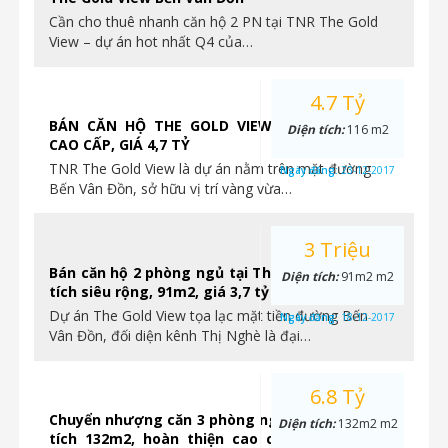
Cần cho thuê nhanh căn hộ 2 PN tại TNR The Gold
View – dự án hot nhất Q4 của…
4.7 Tỷ
BÁN CĂN HỘ THE GOLD VIEW 3PN, NỘI THẤT
Diện tích:
116 m2
CAO CẤP, GIÁ 4,7 TỶ
TNR The Gold View là dự án nằm trên mặt đường
Ngày đăng:
23-12-2017
Bến Vân Đồn, sở hữu vị trí vàng vừa…
3 Triệu
Bán căn hộ 2 phòng ngủ tại The Gold View, diện
Diện tích:
91m2 m2
tích siêu rộng, 91m2, giá 3,7 tỷ
Dự án The Gold View tọa lạc mặt tiền đường Bến
Ngày đăng:
18-12-2017
Vân Đồn, đối diện kênh Thị Nghè là đại…
6.8 Tỷ
Chuyển nhượng căn 3 phòng ngủ vị trí góc, diện
Diện tích:
132m2 m2
tích 132m2, hoàn thiện cao cấp tại The Gold