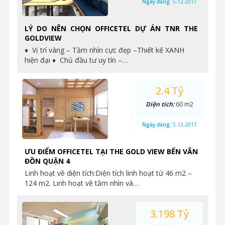
Ngày đăng:
5-12-2017
LÝ DO NÊN CHỌN OFFICETEL DỰ ÁN TNR THE
GOLDVIEW
♦ Vị trí vàng – Tầm nhìn cực đẹp –Thiết kế XANH
hiện đại ♦ Chủ đầu tư uy tín –…
2.4 Tỷ
Diện tích:
60 m2
Ngày đăng:
5-12-2017
ƯU ĐIỂM OFFICETEL TẠI THE GOLD VIEW BẾN VÂN
ĐỒN QUẬN 4
Linh hoạt về diện tích:Diện tích linh hoạt từ 46 m2 –
124 m2. Linh hoạt về tầm nhìn và…
3.198 Tỷ