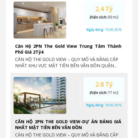
2.4 Tỷ
Diện tích:
69 m2
Ngày đăng:
15-06-2016
Căn Hộ 2PN The Gold View Trung Tâm Thành
Phố Giá 2Tỷ4
CĂN HỘ THE GOLD VIEW – QUY MÔ VÀ ĐẲNG CẤP
NHẤT KHU VỰC MẶT TIỀN BẾN VÂN ĐỒN QUẬN…
2.8 Tỷ
Diện tích:
77 m2
Ngày đăng:
10-06-2016
CĂN HỘ 2PN THE GOLD VIEW-DỰ ÁN ĐÁNG GIÁ
NHẤT MẶT TIỀN BẾN VÂN ĐỒN
CĂN HỘ THE GOLD VIEW – QUY MÔ VÀ ĐẲNG CẤP