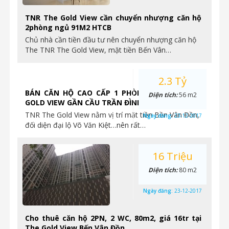
TNR The Gold View cần chuyển nhượng căn hộ
2phòng ngủ 91M2 HTCB
Chủ nhà cần tiền đầu tư nên chuyển nhượng căn hộ
The TNR The Gold View, mặt tiền Bến Vân…
2.3 Tỷ
BÁN CĂN HỘ CAO CẤP 1 PHÒNG NGỦ TẠI THE
Diện tích:
56 m2
GOLD VIEW GẦN CẦU TRẦN ĐÌNH XU
TNR The Gold View nằm vị trí mặt tiền Bền Vân Đồn,
Ngày đăng:
23-12-2017
đối diện đại lộ Võ Văn Kiệt…nên rất…
16 Triệu
Diện tích:
80 m2
Ngày đăng:
23-12-2017
Cho thuê căn hộ 2PN, 2 WC, 80m2, giá 16tr tại
The Gold View Bến Vân Đồn