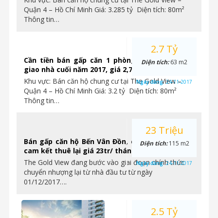
Quận 4 – Hồ Chí Minh Giá: 3.285 tỷ Diện tích: 80m²
Thông tin…
2.7 Tỷ
Cần tiền bán gấp căn 1 phòng ngủ Gold View
Diện tích:
63 m2
giao nhà cuối năm 2017, giá 2,7 tỷ. Ngay Quận 4
Khu vực: Bán căn hộ chung cư tại The Gold View –
Ngày đăng:
24-11-2017
Quận 4 – Hồ Chí Minh Giá: 3.2 tỷ Diện tích: 80m²
Thông tin…
23 Triệu
Bán gấp căn hộ Bến Vân Đồn, chỉ từ 2.4tỷ/ căn,
Diện tích:
115 m2
cam kết thuê lại giá 23tr/ tháng.
The Gold View đang bước vào giai đoạn chính thức
Ngày đăng:
24-11-2017
chuyển nhượng lại từ nhà đầu tư từ ngày
01/12/2017….
2.5 Tỷ