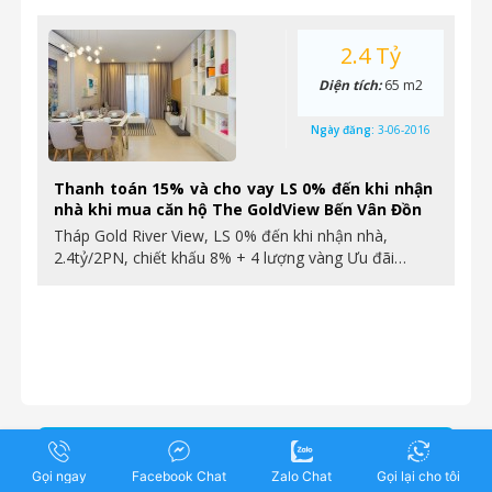
2.4 Tỷ
Diện tích:
65 m2
Ngày đăng:
3-06-2016
Thanh toán 15% và cho vay LS 0% đến khi nhận
nhà khi mua căn hộ The GoldView Bến Vân Đồn
Tháp Gold River View, LS 0% đến khi nhận nhà,
2.4tỷ/2PN, chiết khấu 8% + 4 lượng vàng Ưu đãi…
Môi giới tiêu biểu
Gọi ngay
Facebook Chat
Zalo Chat
Gọi lại cho tôi