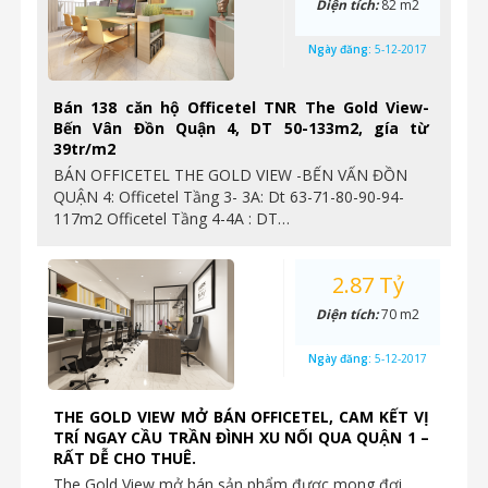
Diện tích:
82 m2
Ngày đăng:
5-12-2017
Bán 138 căn hộ Officetel TNR The Gold View-
Bến Vân Đồn Quận 4, DT 50-133m2, gía từ
39tr/m2
BÁN OFFICETEL THE GOLD VIEW -BẾN VẤN ĐỒN
QUẬN 4: Officetel Tầng 3- 3A: Dt 63-71-80-90-94-
117m2 Officetel Tầng 4-4A : DT…
2.87 Tỷ
Diện tích:
70 m2
Ngày đăng:
5-12-2017
THE GOLD VIEW MỞ BÁN OFFICETEL, CAM KẾT VỊ
TRÍ NGAY CẦU TRẦN ĐÌNH XU NỐI QUA QUẬN 1 –
RẤT DỄ CHO THUÊ.
The Gold View mở bán sản phẩm được mong đợi