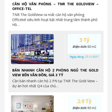
CĂN HỘ VĂN PHÒNG – TNR THE GOLDVIEW –
OFFICE-TEL
TNR The GoldView ra mắt căn hộ văn phòng
Officetel siêu linh hoạt bật nhất trung tâm thành phố
Hồ…
3 Tỷ
Diện tích:
80 m2
Ngày đăng:
27-11-2017
BÁN NHANH CĂN HỘ 2 PHÒNG NGỦ THE GOLD
VIEW BẾN VÂN ĐỒN, GIÁ 3 TỶ
Cần bán nhanh căn hộ 2 PN tại TNR The Gold View –
dự án hot nhất Q4 của chủ…
2.9 Tỷ
Diện tích:
80 m2