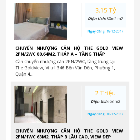
3.15 Tỷ
Diện tích:
80m2 m2
Ngày đăng:
18-12-2017
CHUYỂN NHƯỢNG CĂN HỘ THE GOLD VIEW
2PN/2WC 80,64M2, THÁP A – TẦNG THẤP
Cần chuyển nhượng căn 2PN/2WC, tầng trung tại
The GoldView, Vị trí: 346 Bến Vân Đồn, Phường 1,
Quận 4…
2 Triệu
Diện tích:
63 m2
Ngày đăng:
18-12-2017
CHUYỂN NHƯỢNG CĂN HỘ THE GOLD VIEW
2PN/1WC 63M2, THÁP B LẦU CAO, VIEW ĐẸP