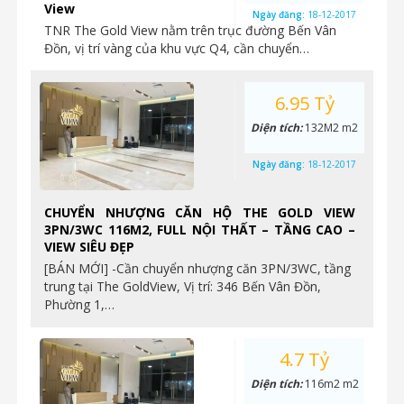
View
Ngày đăng:
18-12-2017
TNR The Gold View nằm trên trục đường Bến Vân
Đồn, vị trí vàng của khu vực Q4, cần chuyển…
6.95 Tỷ
Diện tích:
132M2 m2
Ngày đăng:
18-12-2017
CHUYỂN NHƯỢNG CĂN HỘ THE GOLD VIEW
3PN/3WC 116M2, FULL NỘI THẤT – TẦNG CAO –
VIEW SIÊU ĐẸP
[BÁN MỚI] -Cần chuyển nhượng căn 3PN/3WC, tầng
trung tại The GoldView, Vị trí: 346 Bến Vân Đồn,
Phường 1,…
4.7 Tỷ
Diện tích:
116m2 m2