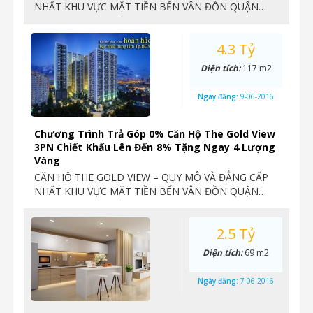
NHẤT KHU VỰC MẶT TIỀN BẾN VÂN ĐỒN QUẬN…
4.3 Tỷ
Diện tích:
117 m2
Ngày đăng:
9-06-2016
Chương Trình Trả Góp 0% Căn Hộ The Gold View
3PN Chiết Khấu Lên Đến 8% Tặng Ngay 4 Lượng
Vàng
CĂN HỘ THE GOLD VIEW – QUY MÔ VÀ ĐẲNG CẤP
NHẤT KHU VỰC MẶT TIỀN BẾN VÂN ĐỒN QUẬN…
2.5 Tỷ
Diện tích:
69 m2
Ngày đăng:
7-06-2016