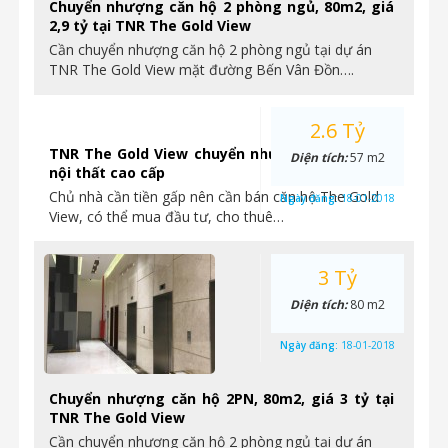
Chuyển nhượng căn hộ 2 phòng ngủ, 80m2, giá
2,9 tỷ tại TNR The Gold View
Cần chuyển nhượng căn hộ 2 phòng ngủ tại dự án
TNR The Gold View mặt đường Bến Vân Đồn….
2.6 Tỷ
TNR The Gold View chuyển nhượng căn hộ 1PN
Diện tích:
57 m2
nội thất cao cấp
Chủ nhà cần tiền gấp nên cần bán căn hộ The Gold
Ngày đăng:
18-01-2018
View, có thể mua đầu tư, cho thuê…
3 Tỷ
Diện tích:
80 m2
Ngày đăng:
18-01-2018
Chuyển nhượng căn hộ 2PN, 80m2, giá 3 tỷ tại
TNR The Gold View
Cần chuyển nhượng căn hộ 2 phòng ngủ tại dự án