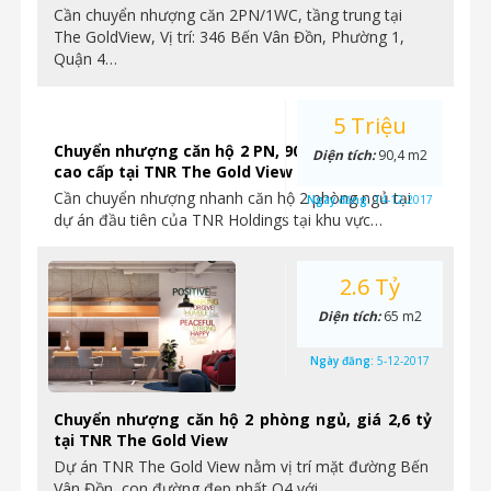
Cần chuyển nhượng căn 2PN/1WC, tầng trung tại
The GoldView, Vị trí: 346 Bến Vân Đồn, Phường 1,
Quận 4…
5 Triệu
Chuyển nhượng căn hộ 2 PN, 90.4m2, hoàn thiện
Diện tích:
90,4 m2
cao cấp tại TNR The Gold View
Cần chuyển nhượng nhanh căn hộ 2 phòng ngủ tại
Ngày đăng:
14-12-2017
dự án đầu tiên của TNR Holdings tại khu vực…
2.6 Tỷ
Diện tích:
65 m2
Ngày đăng:
5-12-2017
Chuyển nhượng căn hộ 2 phòng ngủ, giá 2,6 tỷ
tại TNR The Gold View
Dự án TNR The Gold View nằm vị trí mặt đường Bến
Vân Đồn, con đường đẹp nhất Q4 với…