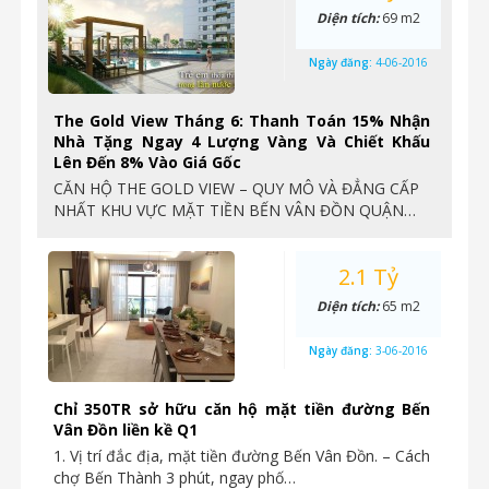
Diện tích:
69 m2
Ngày đăng:
4-06-2016
The Gold View Tháng 6: Thanh Toán 15% Nhận
Nhà Tặng Ngay 4 Lượng Vàng Và Chiết Khấu
Lên Đến 8% Vào Giá Gốc
CĂN HỘ THE GOLD VIEW – QUY MÔ VÀ ĐẲNG CẤP
NHẤT KHU VỰC MẶT TIỀN BẾN VÂN ĐỒN QUẬN…
2.1 Tỷ
Diện tích:
65 m2
Ngày đăng:
3-06-2016
Chỉ 350TR sở hữu căn hộ mặt tiền đường Bến
Vân Đồn liền kề Q1
1. Vị trí đắc địa, mặt tiền đường Bến Vân Đồn. – Cách
chợ Bến Thành 3 phút, ngay phố…