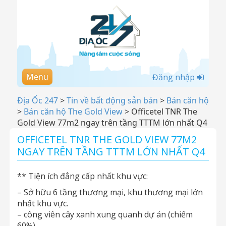
Menu
Đăng nhập
Địa Ốc 247
>
Tin về bất động sản bán
>
Bán căn hộ
>
Bán căn hộ The Gold View
>
Officetel TNR The
Gold View 77m2 ngay trên tầng TTTM lớn nhất Q4
OFFICETEL TNR THE GOLD VIEW 77M2
NGAY TRÊN TẦNG TTTM LỚN NHẤT Q4
** Tiện ích đẳng cấp nhất khu vực:
– Sở hữu 6 tầng thương mại, khu thương mại lớn
nhất khu vực.
– công viên cây xanh xung quanh dự án (chiếm
60%).