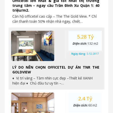
Officetel lớn nhất & giá tốt nhất thị trường
trung tâm – ngay cầu Trần Đình Xu Quận 1: 40
triệu/m2.
Căn hộ officetel cao cấp – The The Gold View. * Chỉ
cần thanh toán 50% nhận nhà ngay, chiết…
5.28 Tỷ
Diện tích:
132 m2
Ngày đăng:
5-12-2017
LÝ DO NÊN CHỌN OFFICETEL DỰ ÁN TNR THE
GOLDVIEW
♦ Vị trí vàng – Tầm nhìn cực đẹp –Thiết kế XANH
hiện đại ♦ Chủ đầu tư uy tín –…
2.4 Tỷ
Diện tích:
60 m2