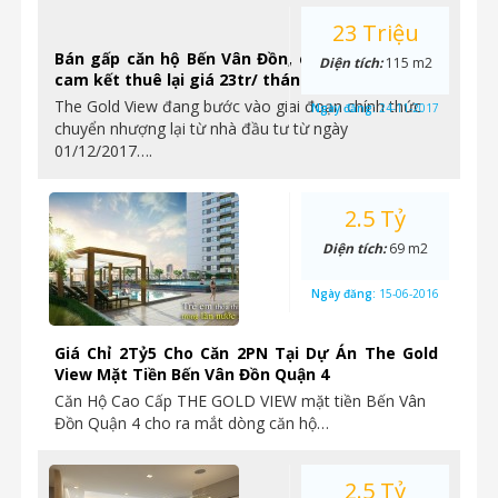
23 Triệu
Bán gấp căn hộ Bến Vân Đồn, chỉ từ 2.4tỷ/ căn,
Diện tích:
115 m2
cam kết thuê lại giá 23tr/ tháng.
The Gold View đang bước vào giai đoạn chính thức
Ngày đăng:
24-11-2017
chuyển nhượng lại từ nhà đầu tư từ ngày
01/12/2017….
2.5 Tỷ
Diện tích:
69 m2
Ngày đăng:
15-06-2016
Giá Chỉ 2Tỷ5 Cho Căn 2PN Tại Dự Án The Gold
View Mặt Tiền Bến Vân Đồn Quận 4
Căn Hộ Cao Cấp THE GOLD VIEW mặt tiền Bến Vân
Đồn Quận 4 cho ra mắt dòng căn hộ…
2.5 Tỷ