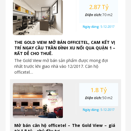
2.87 Tỷ
Diện tích:
70 m2
Ngày đăng:
5-12-2017
THE GOLD VIEW MỞ BÁN OFFICETEL, CAM KẾT VỊ
TRÍ NGAY CẦU TRẦN ĐÌNH XU NỐI QUA QUẬN 1 –
RẤT DỄ CHO THUÊ.
The Gold View mở bán sản phẩm được mong đợi
nhất trước khi giao nhà vào 12/2017. Căn hộ
officetel…
1.8 Tỷ
Diện tích:
50 m2
Ngày đăng:
5-12-2017
Mở bán căn hộ officetel – The Gold View – giá
từ 1,8 tỷ – chủ đầu tư