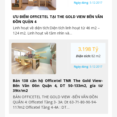
Ngày đăng:
5-12-2017
ƯU ĐIỂM OFFICETEL TẠI THE GOLD VIEW BẾN VÂN
ĐỒN QUẬN 4
Linh hoạt về diện tích:Diện tích linh hoạt từ 46 m2 –
124 m2. Linh hoạt về tầm nhìn và…
3.198 Tỷ
Diện tích:
82 m2
Ngày đăng:
5-12-2017
Bán 138 căn hộ Officetel TNR The Gold View-
Bến Vân Đồn Quận 4, DT 50-133m2, gía từ
39tr/m2
BÁN OFFICETEL THE GOLD VIEW -BẾN VẤN ĐỒN
QUẬN 4: Officetel Tầng 3- 3A: Dt 63-71-80-90-94-
117m2 Officetel Tầng 4-4A : DT…