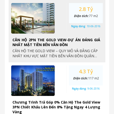
2.8 Tỷ
Diện tích:
77 m2
Ngày đăng:
10-06-2016
CĂN HỘ 2PN THE GOLD VIEW-DỰ ÁN ĐÁNG GIÁ
NHẤT MẶT TIỀN BẾN VÂN ĐỒN
CĂN HỘ THE GOLD VIEW – QUY MÔ VÀ ĐẲNG CẤP
NHẤT KHU VỰC MẶT TIỀN BẾN VÂN ĐỒN QUẬN…
4.3 Tỷ
Diện tích:
117 m2
Ngày đăng:
9-06-2016
Chương Trình Trả Góp 0% Căn Hộ The Gold View
3PN Chiết Khấu Lên Đến 8% Tặng Ngay 4 Lượng
Vàng