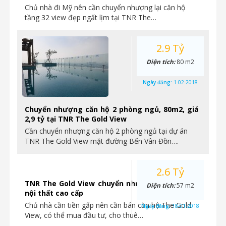
Chủ nhà đi Mỹ nên cần chuyển nhượng lại căn hộ
tầng 32 view đẹp ngất lịm tại TNR The…
2.9 Tỷ
Diện tích:
80 m2
Ngày đăng:
1-02-2018
Chuyển nhượng căn hộ 2 phòng ngủ, 80m2, giá
2,9 tỷ tại TNR The Gold View
Cần chuyển nhượng căn hộ 2 phòng ngủ tại dự án
TNR The Gold View mặt đường Bến Vân Đồn….
2.6 Tỷ
TNR The Gold View chuyển nhượng căn hộ 1PN
Diện tích:
57 m2
nội thất cao cấp
Chủ nhà cần tiền gấp nên cần bán căn hộ The Gold
Ngày đăng:
18-01-2018
View, có thể mua đầu tư, cho thuê…