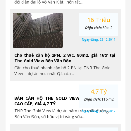
đối diện đại lộ Võ Văn Kiệt…nên rất…
16 Triệu
Diện tích:
80 m2
Ngày đăng:
23-12-2017
Cho thuê căn hộ 2PN, 2 WC, 80m2, giá 16tr tại
The Gold View Bến Vân Đồn
Cần cho thuê nhanh căn hộ 2 PN tại TNR The Gold
View – dự án hot nhất Q4 của…
4.7 Tỷ
BÁN CĂN HỘ THE GOLD VIEW 3PN, NỘI THẤT
Diện tích:
116 m2
CAO CẤP, GIÁ 4,7 TỶ
TNR The Gold View là dự án nằm trên mặt đường
Ngày đăng:
23-12-2017
Bến Vân Đồn, sở hữu vị trí vàng vừa…