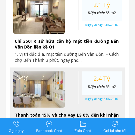
2.1 Tỷ
Diện tích:
65 m2
Ngày đăng:
3-06-2016
Chỉ 350TR sở hữu căn hộ mặt tiền đường Bến
Vân Đồn liền kề Q1
1. Vị trí đắc địa, mặt tiền đường Bến Vân Đồn. – Cách
chợ Bến Thành 3 phút, ngay phố…
2.4 Tỷ
Diện tích:
65 m2
Ngày đăng:
3-06-2016
Thanh toán 15% và cho vay LS 0% đến khi nhận
nhà khi mua căn hộ The GoldView Bến Vân Đồn
Tháp Gold River View, LS 0% đến khi nhận nhà,
Gọi ngay
Facebook Chat
Zalo Chat
Gọi lại cho tôi
2.4tỷ/2PN, chiết khấu 8% + 4 lượng vàng Ưu đãi…