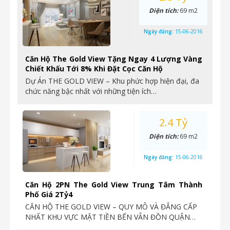
Diện tích:
69 m2
Ngày đăng:
15-06-2016
Căn Hộ The Gold View Tặng Ngay 4 Lượng Vàng
Chiết Khấu Tới 8% Khi Đặt Cọc Căn Hộ
Dự Án THE GOLD VIEW – Khu phức hợp hiện đại, đa
chức năng bậc nhất với những tiện ích…
2.4 Tỷ
Diện tích:
69 m2
Ngày đăng:
15-06-2016
Căn Hộ 2PN The Gold View Trung Tâm Thành
Phố Giá 2Tỷ4
CĂN HỘ THE GOLD VIEW – QUY MÔ VÀ ĐẲNG CẤP
NHẤT KHU VỰC MẶT TIỀN BẾN VÂN ĐỒN QUẬN…