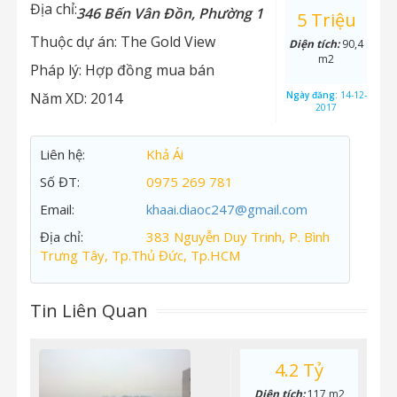
Địa chỉ:
346 Bến Vân Đồn, Phường 1
5 Triệu
Thuộc dự án:
The Gold View
Diện tích:
90,4
m2
Pháp lý:
Hợp đồng mua bán
Năm XD:
2014
Ngày đăng:
14-12-
2017
Liên hệ:
Khả Ái
Số ĐT:
0975 269 781
Email:
khaai.diaoc247@gmail.com
Địa chỉ:
383 Nguyễn Duy Trinh, P. Bình
Trưng Tây, Tp.Thủ Đức, Tp.HCM
Tin Liên Quan
4.2 Tỷ
Diện tích:
117 m2