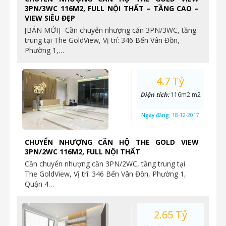
3PN/3WC 116M2, FULL NỘI THẤT – TẦNG CAO –
VIEW SIÊU ĐẸP
[BÁN MỚI] -Cần chuyển nhượng căn 3PN/3WC, tầng
trung tại The GoldView, Vị trí: 346 Bến Vân Đồn,
Phường 1,…
4.7 Tỷ
Diện tích:
116m2 m2
Ngày đăng:
18-12-2017
CHUYỂN NHƯỢNG CĂN HỘ THE GOLD VIEW
3PN/2WC 116M2, FULL NỘI THẤT
Cần chuyển nhượng căn 3PN/2WC, tầng trung tại
The GoldView, Vị trí: 346 Bến Vân Đồn, Phường 1,
Quận 4…
2.65 Tỷ