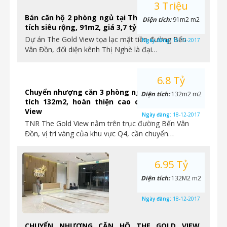
3 Triệu
Bán căn hộ 2 phòng ngủ tại The Gold View, diện
Diện tích:
91m2 m2
tích siêu rộng, 91m2, giá 3,7 tỷ
Dự án The Gold View tọa lạc mặt tiền đường Bến
Ngày đăng:
18-12-2017
Vân Đồn, đối diện kênh Thị Nghè là đại…
6.8 Tỷ
Chuyển nhượng căn 3 phòng ngủ vị trí góc, diện
Diện tích:
132m2 m2
tích 132m2, hoàn thiện cao cấp tại The Gold
View
Ngày đăng:
18-12-2017
TNR The Gold View nằm trên trục đường Bến Vân
Đồn, vị trí vàng của khu vực Q4, cần chuyển…
6.95 Tỷ
Diện tích:
132M2 m2
Ngày đăng:
18-12-2017
CHUYỂN NHƯỢNG CĂN HỘ THE GOLD VIEW