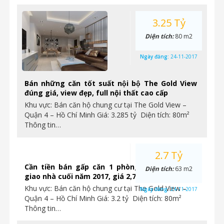
3.25 Tỷ
Diện tích:
80 m2
Ngày đăng:
24-11-2017
Bán những căn tốt suất nội bộ The Gold View
đúng giá, view đẹp, full nội thất cao cấp
Khu vực: Bán căn hộ chung cư tại The Gold View –
Quận 4 – Hồ Chí Minh Giá: 3.285 tỷ Diện tích: 80m²
Thông tin…
2.7 Tỷ
Cần tiền bán gấp căn 1 phòng ngủ Gold View
Diện tích:
63 m2
giao nhà cuối năm 2017, giá 2,7 tỷ. Ngay Quận 4
Khu vực: Bán căn hộ chung cư tại The Gold View –
Ngày đăng:
24-11-2017
Quận 4 – Hồ Chí Minh Giá: 3.2 tỷ Diện tích: 80m²
Thông tin…