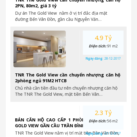
2PN, 80m2, giá 3 tỷ
Dự án The Gold View nằm ở vị trí đắc địa mặt
đường Bến Vân Đồn, gần cầu Nguyễn Văn…
4.9 Tỷ
Diện tích:
91 m2
Ngày đăng:
28-12-2017
TNR The Gold View cần chuyển nhượng căn hộ
2phòng ngủ 91M2 HTCB
Chủ nhà cần tiền đầu tư nên chuyển nhượng căn hộ
The TNR The Gold View, mặt tiền Bến Vân…
2.3 Tỷ
BÁN CĂN HỘ CAO CẤP 1 PHÒNG NGỦ TẠI THE
Diện tích:
56 m2
GOLD VIEW GẦN CẦU TRẦN ĐÌNH XU
TNR The Gold View nằm vị trí mặt tiền Bền Vân Đồn,
Ngày đăng:
23-12-2017