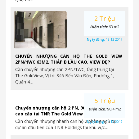
2 Triệu
Diện tích:
63 m2
Ngày đăng:
18-12-2017
CHUYỂN NHƯỢNG CĂN HỘ THE GOLD VIEW
2PN/1WC 63M2, THÁP B LẦU CAO, VIEW ĐẸP
Cần chuyển nhượng căn 2PN/1WC, tầng trung tại
The GoldView, Vị trí: 346 Bến Vân Đồn, Phường 1,
Quận 4…
5 Triệu
Chuyển nhượng căn hộ 2 PN, 90.4m2, hoàn thiện
Diện tích:
90,4 m2
cao cấp tại TNR The Gold View
Cần chuyển nhượng nhanh căn hộ 2 phòng ngủ tại
Ngày đăng:
14-12-2017
dự án đầu tiên của TNR Holdings tại khu vực…