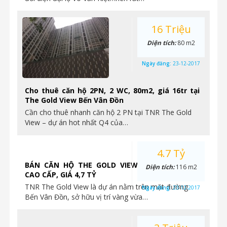
16 Triệu
Diện tích:
80 m2
Ngày đăng:
23-12-2017
Cho thuê căn hộ 2PN, 2 WC, 80m2, giá 16tr tại
The Gold View Bến Vân Đồn
Cần cho thuê nhanh căn hộ 2 PN tại TNR The Gold
View – dự án hot nhất Q4 của…
4.7 Tỷ
BÁN CĂN HỘ THE GOLD VIEW 3PN, NỘI THẤT
Diện tích:
116 m2
CAO CẤP, GIÁ 4,7 TỶ
TNR The Gold View là dự án nằm trên mặt đường
Ngày đăng:
23-12-2017
Bến Vân Đồn, sở hữu vị trí vàng vừa…