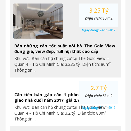
3.25 Tỷ
Diện tích:
80 m2
Ngày đăng:
24-11-2017
Bán những căn tốt suất nội bộ The Gold View
đúng giá, view đẹp, full nội thất cao cấp
Khu vực: Bán căn hộ chung cư tại The Gold View –
Quận 4 – Hồ Chí Minh Giá: 3.285 tỷ Diện tích: 80m²
Thông tin…
2.7 Tỷ
Cần tiền bán gấp căn 1 phòng ngủ Gold View
Diện tích:
63 m2
giao nhà cuối năm 2017, giá 2,7 tỷ. Ngay Quận 4
Khu vực: Bán căn hộ chung cư tại The Gold View –
Ngày đăng:
24-11-2017
Quận 4 – Hồ Chí Minh Giá: 3.2 tỷ Diện tích: 80m²
Thông tin…