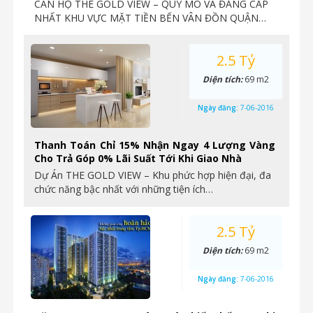
CĂN HỘ THE GOLD VIEW – QUY MÔ VÀ ĐẲNG CẤP
NHẤT KHU VỰC MẶT TIỀN BẾN VÂN ĐỒN QUẬN…
2.5 Tỷ
Diện tích:
69 m2
Ngày đăng:
7-06-2016
Thanh Toán Chỉ 15% Nhận Ngay 4 Lượng Vàng
Cho Trả Góp 0% Lãi Suất Tới Khi Giao Nhà
Dự Án THE GOLD VIEW – Khu phức hợp hiện đại, đa
chức năng bậc nhất với những tiện ích…
2.5 Tỷ
Diện tích:
69 m2
Ngày đăng:
7-06-2016