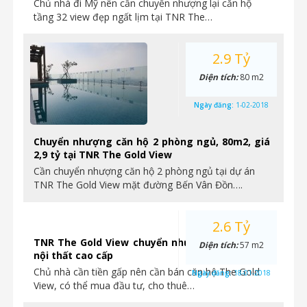
Chủ nhà đi Mỹ nên cần chuyển nhượng lại căn hộ
tầng 32 view đẹp ngất lịm tại TNR The…
2.9 Tỷ
Diện tích:
80 m2
Ngày đăng:
1-02-2018
Chuyển nhượng căn hộ 2 phòng ngủ, 80m2, giá
2,9 tỷ tại TNR The Gold View
Cần chuyển nhượng căn hộ 2 phòng ngủ tại dự án
TNR The Gold View mặt đường Bến Vân Đồn….
2.6 Tỷ
TNR The Gold View chuyển nhượng căn hộ 1PN
Diện tích:
57 m2
nội thất cao cấp
Chủ nhà cần tiền gấp nên cần bán căn hộ The Gold
Ngày đăng:
18-01-2018
View, có thể mua đầu tư, cho thuê…