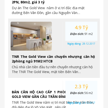
2PN, 80m2, giá 3 tỷ
Dự án The Gold View nằm ở vị trí đắc địa mặt
đường Bến Vân Đồn, gần cầu Nguyễn Văn…
4.9 Tỷ
Diện tích:
91 m2
Ngày đăng:
28-12-2017
TNR The Gold View cần chuyển nhượng căn hộ
2phòng ngủ 91M2 HTCB
Chủ nhà cần tiền đầu tư nên chuyển nhượng căn hộ
The TNR The Gold View, mặt tiền Bến Vân…
2.3 Tỷ
BÁN CĂN HỘ CAO CẤP 1 PHÒNG NGỦ TẠI THE
Diện tích:
56 m2
GOLD VIEW GẦN CẦU TRẦN ĐÌNH XU
TNR The Gold View nằm vị trí mặt tiền Bền Vân Đồn,
Ngày đăng:
23-12-2017
đối diện đại lộ Võ Văn Kiệt…nên rất…