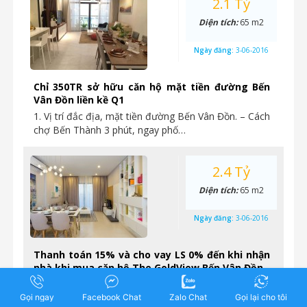
2.1 Tỷ
Diện tích:
65 m2
Ngày đăng:
3-06-2016
Chỉ 350TR sở hữu căn hộ mặt tiền đường Bến
Vân Đồn liền kề Q1
1. Vị trí đắc địa, mặt tiền đường Bến Vân Đồn. – Cách
chợ Bến Thành 3 phút, ngay phố…
2.4 Tỷ
Diện tích:
65 m2
Ngày đăng:
3-06-2016
Thanh toán 15% và cho vay LS 0% đến khi nhận
nhà khi mua căn hộ The GoldView Bến Vân Đồn
Tháp Gold River View, LS 0% đến khi nhận nhà,
2.4tỷ/2PN, chiết khấu 8% + 4 lượng vàng Ưu đãi…
Gọi ngay
Facebook Chat
Zalo Chat
Gọi lại cho tôi