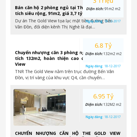
3 Triệu
Bán căn hộ 2 phòng ngủ tại The Gold View, diện
Diện tích:
91m2 m2
tích siêu rộng, 91m2, giá 3,7 tỷ
Dự án The Gold View tọa lạc mặt tiền đường Bến
Ngày đăng:
18-12-2017
Vân Đồn, đối diện kênh Thị Nghè là đại…
6.8 Tỷ
Chuyển nhượng căn 3 phòng ngủ vị trí góc, diện
Diện tích:
132m2 m2
tích 132m2, hoàn thiện cao cấp tại The Gold
View
Ngày đăng:
18-12-2017
TNR The Gold View nằm trên trục đường Bến Vân
Đồn, vị trí vàng của khu vực Q4, cần chuyển…
6.95 Tỷ
Diện tích:
132M2 m2
Ngày đăng:
18-12-2017
CHUYỂN NHƯỢNG CĂN HỘ THE GOLD VIEW