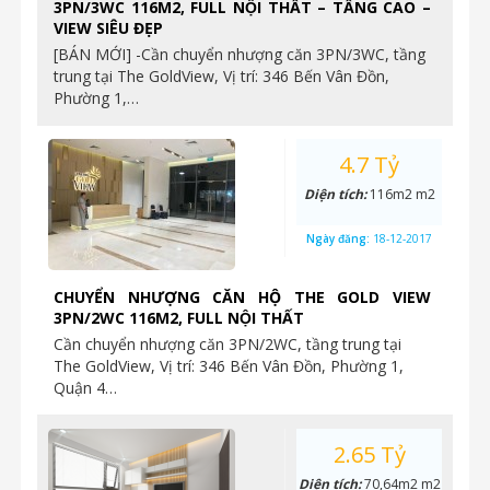
3PN/3WC 116M2, FULL NỘI THẤT – TẦNG CAO –
VIEW SIÊU ĐẸP
[BÁN MỚI] -Cần chuyển nhượng căn 3PN/3WC, tầng
trung tại The GoldView, Vị trí: 346 Bến Vân Đồn,
Phường 1,…
4.7 Tỷ
Diện tích:
116m2 m2
Ngày đăng:
18-12-2017
CHUYỂN NHƯỢNG CĂN HỘ THE GOLD VIEW
3PN/2WC 116M2, FULL NỘI THẤT
Cần chuyển nhượng căn 3PN/2WC, tầng trung tại
The GoldView, Vị trí: 346 Bến Vân Đồn, Phường 1,
Quận 4…
2.65 Tỷ
Diện tích:
70,64m2 m2