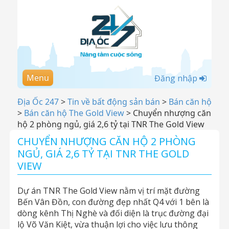
Menu
Đăng nhập
Địa Ốc 247
>
Tin về bất động sản bán
>
Bán căn hộ
>
Bán căn hộ The Gold View
>
Chuyển nhượng căn
hộ 2 phòng ngủ, giá 2,6 tỷ tại TNR The Gold View
CHUYỂN NHƯỢNG CĂN HỘ 2 PHÒNG
NGỦ, GIÁ 2,6 TỶ TẠI TNR THE GOLD
VIEW
Dự án TNR The Gold View nằm vị trí mặt đường
Bến Vân Đồn, con đường đẹp nhất Q4 với 1 bên là
dòng kênh Thị Nghè và đối diện là trục đường đại
lộ Võ Văn Kiệt, vừa thuận lợi cho việc lưu thông