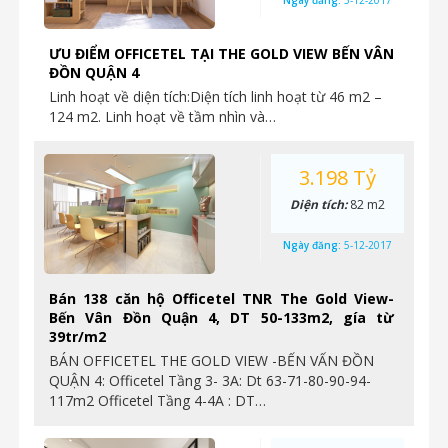
Ngày đăng:
5-12-2017
ƯU ĐIỂM OFFICETEL TẠI THE GOLD VIEW BẾN VÂN
ĐỒN QUẬN 4
Linh hoạt về diện tích:Diện tích linh hoạt từ 46 m2 –
124 m2. Linh hoạt về tầm nhìn và…
3.198 Tỷ
Diện tích:
82 m2
Ngày đăng:
5-12-2017
Bán 138 căn hộ Officetel TNR The Gold View-
Bến Vân Đồn Quận 4, DT 50-133m2, gía từ
39tr/m2
BÁN OFFICETEL THE GOLD VIEW -BẾN VẤN ĐỒN
QUẬN 4: Officetel Tầng 3- 3A: Dt 63-71-80-90-94-
117m2 Officetel Tầng 4-4A : DT…