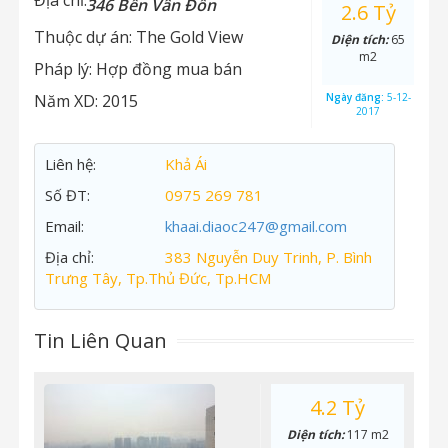
Địa chỉ:
346 Bến Vân Đồn
2.6 Tỷ
Thuộc dự án:
The Gold View
Diện tích:
65
m2
Pháp lý:
Hợp đồng mua bán
Năm XD:
2015
Ngày đăng:
5-12-
2017
Liên hệ:
Khả Ái
Số ĐT:
0975 269 781
Email:
khaai.diaoc247@gmail.com
Địa chỉ:
383 Nguyễn Duy Trinh, P. Bình
Trưng Tây, Tp.Thủ Đức, Tp.HCM
Tin Liên Quan
4.2 Tỷ
Diện tích:
117 m2