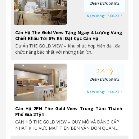
Diện tích:
69 m2
Ngày đăng:
15-06-2016
Căn Hộ The Gold View Tặng Ngay 4 Lượng Vàng
Chiết Khấu Tới 8% Khi Đặt Cọc Căn Hộ
Dự Án THE GOLD VIEW – Khu phức hợp hiện đại, đa
chức năng bậc nhất với những tiện ích…
2.4 Tỷ
Diện tích:
69 m2
Ngày đăng:
15-06-2016
Căn Hộ 2PN The Gold View Trung Tâm Thành
Phố Giá 2Tỷ4
CĂN HỘ THE GOLD VIEW – QUY MÔ VÀ ĐẲNG CẤP
NHẤT KHU VỰC MẶT TIỀN BẾN VÂN ĐỒN QUẬN…