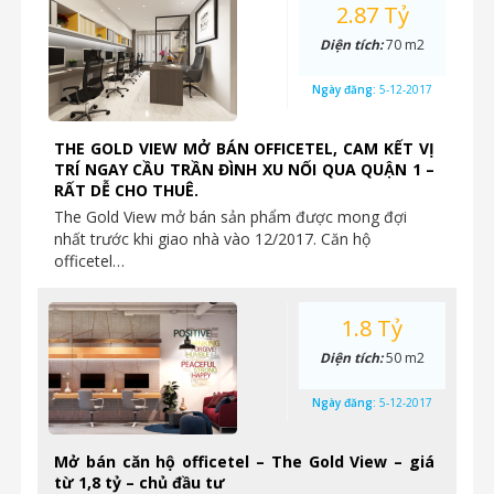
2.87 Tỷ
Diện tích:
70 m2
Ngày đăng:
5-12-2017
THE GOLD VIEW MỞ BÁN OFFICETEL, CAM KẾT VỊ
TRÍ NGAY CẦU TRẦN ĐÌNH XU NỐI QUA QUẬN 1 –
RẤT DỄ CHO THUÊ.
The Gold View mở bán sản phẩm được mong đợi
nhất trước khi giao nhà vào 12/2017. Căn hộ
officetel…
1.8 Tỷ
Diện tích:
50 m2
Ngày đăng:
5-12-2017
Mở bán căn hộ officetel – The Gold View – giá
từ 1,8 tỷ – chủ đầu tư