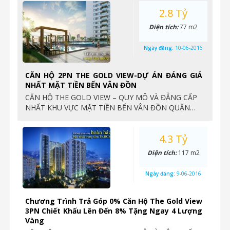
2.8 Tỷ
Diện tích:
77 m2
Ngày đăng:
10-06-2016
CĂN HỘ 2PN THE GOLD VIEW-DỰ ÁN ĐÁNG GIÁ
NHẤT MẶT TIỀN BẾN VÂN ĐỒN
CĂN HỘ THE GOLD VIEW – QUY MÔ VÀ ĐẲNG CẤP
NHẤT KHU VỰC MẶT TIỀN BẾN VÂN ĐỒN QUẬN…
4.3 Tỷ
Diện tích:
117 m2
Ngày đăng:
9-06-2016
Chương Trình Trả Góp 0% Căn Hộ The Gold View
3PN Chiết Khấu Lên Đến 8% Tặng Ngay 4 Lượng
Vàng