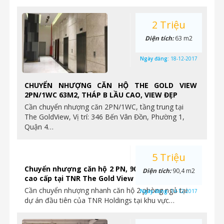
2 Triệu
Diện tích:
63 m2
Ngày đăng:
18-12-2017
CHUYỂN NHƯỢNG CĂN HỘ THE GOLD VIEW
2PN/1WC 63M2, THÁP B LẦU CAO, VIEW ĐẸP
Cần chuyển nhượng căn 2PN/1WC, tầng trung tại
The GoldView, Vị trí: 346 Bến Vân Đồn, Phường 1,
Quận 4…
5 Triệu
Chuyển nhượng căn hộ 2 PN, 90.4m2, hoàn thiện
Diện tích:
90,4 m2
cao cấp tại TNR The Gold View
Cần chuyển nhượng nhanh căn hộ 2 phòng ngủ tại
Ngày đăng:
14-12-2017
dự án đầu tiên của TNR Holdings tại khu vực…