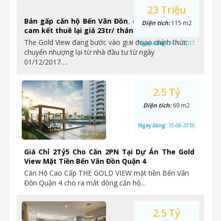
23 Triệu
Bán gấp căn hộ Bến Vân Đồn, chỉ từ 2.4tỷ/ căn,
Diện tích:
115 m2
cam kết thuê lại giá 23tr/ tháng.
The Gold View đang bước vào giai đoạn chính thức
Ngày đăng:
24-11-2017
chuyển nhượng lại từ nhà đầu tư từ ngày
01/12/2017….
2.5 Tỷ
Diện tích:
69 m2
Ngày đăng:
15-06-2016
Giá Chỉ 2Tỷ5 Cho Căn 2PN Tại Dự Án The Gold
View Mặt Tiền Bến Vân Đồn Quận 4
Căn Hộ Cao Cấp THE GOLD VIEW mặt tiền Bến Vân
Đồn Quận 4 cho ra mắt dòng căn hộ…
2.5 Tỷ