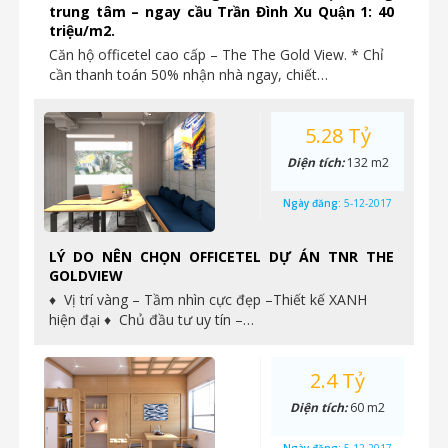
trung tâm – ngay cầu Trần Đình Xu Quận 1: 40
triệu/m2.
Căn hộ officetel cao cấp – The The Gold View. * Chỉ
cần thanh toán 50% nhận nhà ngay, chiết…
5.28 Tỷ
Diện tích:
132 m2
Ngày đăng:
5-12-2017
LÝ DO NÊN CHỌN OFFICETEL DỰ ÁN TNR THE
GOLDVIEW
♦ Vị trí vàng – Tầm nhìn cực đẹp –Thiết kế XANH
hiện đại ♦ Chủ đầu tư uy tín –…
2.4 Tỷ
Diện tích:
60 m2