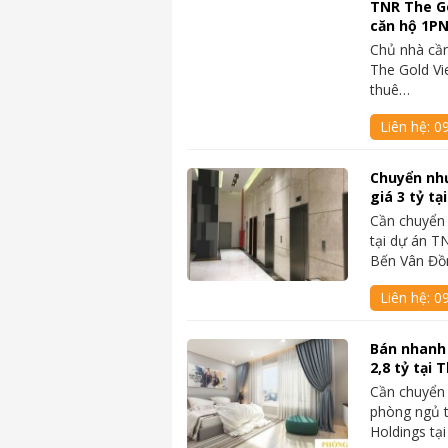
TNR The G
căn hộ 1PN
Chủ nhà cần
The Gold Vi
thuê…
Liên hệ:
09
Chuyển nh
giá 3 tỷ t
Cần chuyển
tại dự án 
Bến Vân Đồ
Liên hệ:
09
Bán nhanh 
2,8 tỷ tại
Cần chuyển
phòng ngủ t
Holdings tạ