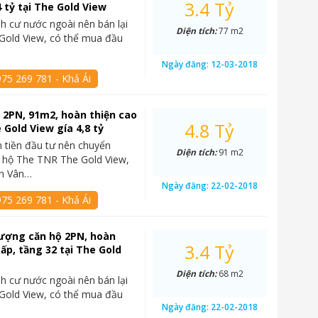
3.4 Tỷ
4 tỷ tại The Gold View
h cư nước ngoài nên bán lại
Diện tích:
77 m2
Gold View, có thể mua đầu
Ngày đăng:
12-03-2018
75 269 781 - Khả Ái
 2PN, 91m2, hoàn thiện cao
4.8 Tỷ
 Gold View gía 4,8 tỷ
 tiền đầu tư nên chuyển
Diện tích:
91 m2
 hộ The TNR The Gold View,
ến Vân…
Ngày đăng:
22-02-2018
75 269 781 - Khả Ái
ượng căn hộ 2PN, hoàn
3.4 Tỷ
cấp, tầng 32 tại The Gold
Diện tích:
68 m2
h cư nước ngoài nên bán lại
Gold View, có thể mua đầu
Ngày đăng:
22-02-2018