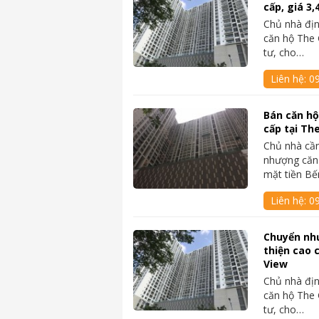
cấp, giá 3,
Chủ nhà địn
căn hộ The 
tư, cho…
Liên hệ:
09
Bán căn hộ
cấp tại The
Chủ nhà cần
nhượng căn
mặt tiền B
Liên hệ:
09
Chuyển nh
thiện cao 
View
Chủ nhà địn
căn hộ The 
tư, cho…