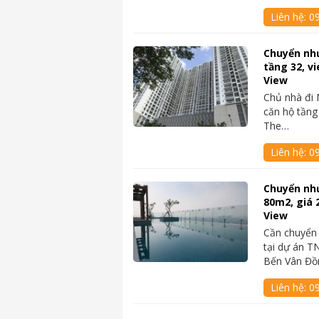
Liên hệ:
09
Chuyển nh
tầng 32, v
View
Chủ nhà đi 
căn hộ tầng
The…
Liên hệ:
09
Chuyển nh
80m2, giá 
View
Cần chuyển
tại dự án 
Bến Vân Đồ
Liên hệ:
09