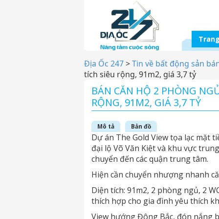
Trang
Địa Ốc 247
>
Tin về bất động sản bá
tích siêu rộng, 91m2, giá 3,7 tỷ
BÁN CĂN HỘ 2 PHÒNG NGỦ 
RỘNG, 91M2, GIÁ 3,7 TỶ
Mô tả
Bản đồ
Dự án The Gold View tọa lạc mặt t
đại lộ Võ Văn Kiệt và khu vực trung
chuyển đến các quận trung tâm.
Hiện cần chuyển nhượng nhanh căn
Diện tích: 91m2, 2 phòng ngủ, 2 WC
thích hợp cho gia đình yêu thích k
View hướng Đông Bắc, đón nắng b