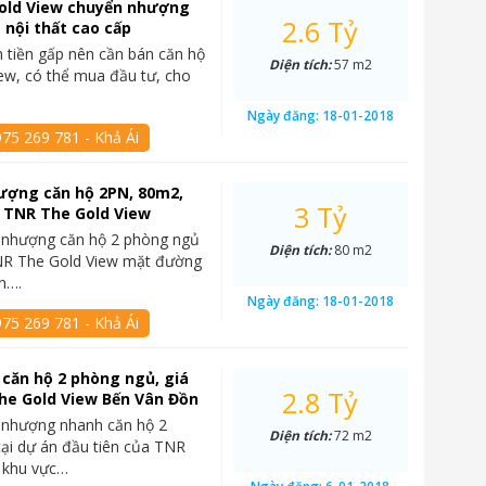
old View chuyển nhượng
2.6 Tỷ
 nội thất cao cấp
 tiền gấp nên cần bán căn hộ
Diện tích:
57 m2
ew, có thể mua đầu tư, cho
Ngày đăng:
18-01-2018
75 269 781 - Khả Ái
ượng căn hộ 2PN, 80m2,
3 Tỷ
ại TNR The Gold View
 nhượng căn hộ 2 phòng ngủ
Diện tích:
80 m2
TNR The Gold View mặt đường
n….
Ngày đăng:
18-01-2018
75 269 781 - Khả Ái
căn hộ 2 phòng ngủ, giá
2.8 Tỷ
 The Gold View Bến Vân Đồn
 nhượng nhanh căn hộ 2
Diện tích:
72 m2
ại dự án đầu tiên của TNR
i khu vực…