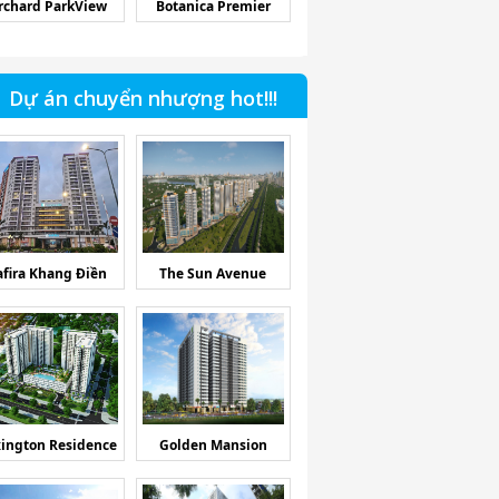
rchard ParkView
Botanica Premier
Dự án chuyển nhượng hot!!!
afira Khang Điền
The Sun Avenue
ington Residence
Golden Mansion