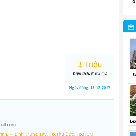
O
3 Triệu
Diện tích:
91m2 m2
S
Ngày đăng:
18-12-2017
Lex
ail.com
inh, P. Bình Trưng Tây, Tp.Thủ Đức, Tp.HCM