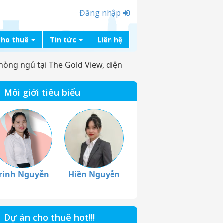
Đăng nhập
cho thuê
Tin tức
Liên hệ
hòng ngủ tại The Gold View, diện
Môi giới tiêu biểu
rinh Nguyễn
Hiền Nguyễn
Dự án cho thuê hot!!!