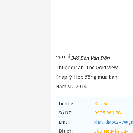
Địa chỉ:
346 Bến Vân Đồn
Thuộc dự án:
The Gold View
Pháp lý:
Hợp đồng mua bán
Năm XD:
2014
Liên hệ:
Khả Ái
Số ĐT:
0975 269 781
Email:
khaai.diaoc247@gm
Địa chỉ:
383 Nguyễn Duy Tr