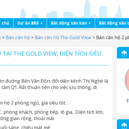
 chủ
Dự án BĐS
Bất động sản bán
Bất động sản 
n
>
Bán căn hộ
>
Bán căn hộ The Gold View
>
Bán căn hộ 2 p
TẠI THE GOLD VIEW, DIỆN TÍCH SIÊU
iền đường Bến Vân Đồn, đối diện kênh Thị Nghè là
 tâm Q1. Rất thuận tiện cho việc lưu thông, di
T
 hộ 2 phòng ngủ, giá siêu tốt.
, phòng khách, phòng bếp, lô gia…Diện tích lớn,
hông gian rộng, thoải mái.
uổi sáng, chiều mát mẻ