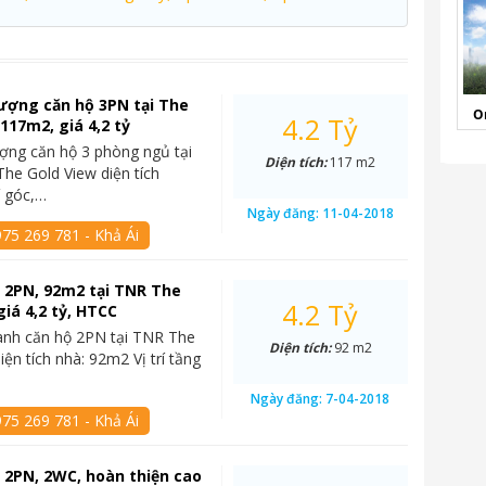
ượng căn hộ 3PN tại The
O
4.2 Tỷ
 117m2, giá 4,2 tỷ
ợng căn hộ 3 phòng ngủ tại
Diện tích:
117 m2
he Gold View diện tích
í góc,…
Ngày đăng:
11-04-2018
75 269 781 - Khả Ái
 2PN, 92m2 tại TNR The
4.2 Tỷ
giá 4,2 tỷ, HTCC
anh căn hộ 2PN tại TNR The
Diện tích:
92 m2
ện tích nhà: 92m2 Vị trí tầng
Ngày đăng:
7-04-2018
75 269 781 - Khả Ái
 2PN, 2WC, hoàn thiện cao