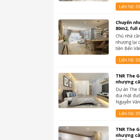
Liên hệ:
09
Chuyển nh
80m2, full 
Chủ nhà cần
nhượng lại 
tiền Bến Vâ
Liên hệ:
09
TNR The G
nhượng căn
Dự án The G
địa mặt đư
Nguyễn Vă
Liên hệ:
09
TNR The G
nhượng că