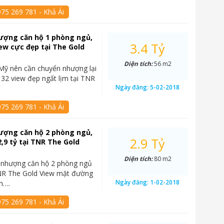
75 269 781 - Khả Ái
ượng căn hộ 1 phòng ngủ,
3.4 Tỷ
iew cực đẹp tại The Gold
Diện tích:
56 m2
Mỹ nên cần chuyển nhượng lại
 32 view đẹp ngất lịm tại TNR
Ngày đăng:
5-02-2018
75 269 781 - Khả Ái
ượng căn hộ 2 phòng ngủ,
2.9 Tỷ
2,9 tỷ tại TNR The Gold
Diện tích:
80 m2
 nhượng căn hộ 2 phòng ngủ
TNR The Gold View mặt đường
Ngày đăng:
1-02-2018
n….
75 269 781 - Khả Ái