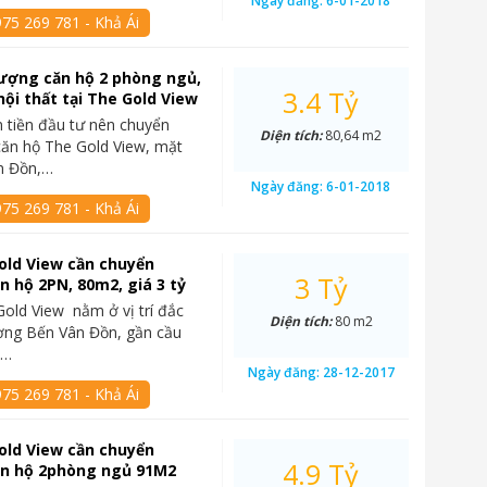
Ngày đăng:
6-01-2018
75 269 781 - Khả Ái
ượng căn hộ 2 phòng ngủ,
3.4 Tỷ
nội thất tại The Gold View
 tiền đầu tư nên chuyển
Diện tích:
80,64 m2
căn hộ The Gold View, mặt
n Đồn,…
Ngày đăng:
6-01-2018
75 269 781 - Khả Ái
old View cần chuyển
3 Tỷ
 hộ 2PN, 80m2, giá 3 tỷ
old View nằm ở vị trí đắc
Diện tích:
80 m2
ờng Bến Vân Đồn, gần cầu
n…
Ngày đăng:
28-12-2017
75 269 781 - Khả Ái
old View cần chuyển
4.9 Tỷ
n hộ 2phòng ngủ 91M2