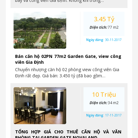
bay và công viên Gia Định. Không khí trong…
3.45 Tỷ
Diện tích:
77 m2
Ngày đăng:
30-11-2017
Bán căn hộ 02PN 77m2 Garden Gate, view công
viên Gia Định
Chuyển nhượng căn hộ 02 phòng view công viên Gia
Định rất đẹp. Giá bán: 3.450 tỷ (đã bao gồm…
10 Triệu
Diện tích:
34 m2
Ngày đăng:
17-11-2017
TỔNG HỢP GIÁ CHO THUÊ CĂN HỘ VÀ VĂN
PHÒNG TẠI GARDEN GATE NOVALAND