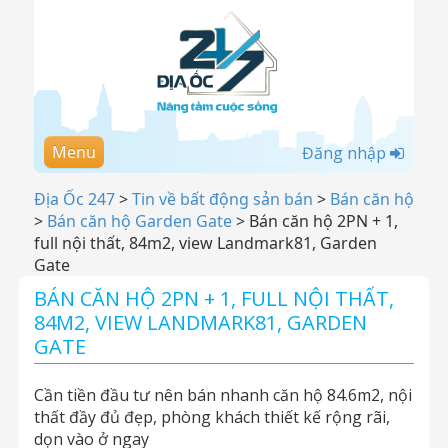
Menu
Đăng nhập
Địa Ốc 247
>
Tin về bất động sản bán
>
Bán căn hộ
>
Bán căn hộ Garden Gate
>
Bán căn hộ 2PN + 1,
full nội thất, 84m2, view Landmark81, Garden
Gate
BÁN CĂN HỘ 2PN + 1, FULL NỘI THẤT,
84M2, VIEW LANDMARK81, GARDEN
GATE
Cần tiền đầu tư nên bán nhanh căn hộ 84.6m2, nội
thất đầy đủ đẹp, phòng khách thiết kế rộng rãi,
dọn vào ở ngay