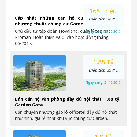
165 Triệu
Cập nhật những căn hộ cuối cùng chuyển
Diện tích:
34 m2
nhượng thuộc chung cư Garden Gate
Chủ đầu tư: tập đoàn Novaland, quản lý tòa nhà
Ngày đăng:
26-12-2017
Proman. Hoàn thiện và đi vào hoạt động tháng
06/2017…
1.88 Tỷ
Diện tích:
35 m2
Ngày đăng:
21-12-2017
Bán căn hộ văn phòng đầy đủ nội thất, 1.88 tỷ,
Garden Gate.
Cần chuyển nhượng gấp lô officetel đầy đủ nội thất
như hình, giá rẻ nhất khu vực chung cư Garden…
1.8 Tỷ