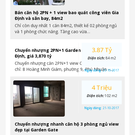
Bán căn hộ 2PN + 1 view bao quát công viên Gia
Định và sân bay, 84m2
Chỉ còn duy nhất 1 căn 84m2, thiết kế 02 phòng ngủ
và 1 phòng chức năng. Tầng cao vừa…
3.87 Tỷ
Chuyển nhượng 2PN+1 Garden Gate view CV Gia
Định, giá 3,870 tỷ
Diện tích:
84 m2
Chuyển nhượng căn 2PN+1 view CV Gia Định, – Địa
chỉ: 8 Hoàng Minh Giám, phường 9, Phú Nhuận –…
Ngày đăng:
23-10-2017
4 Triệu
Diện tích:
102 m2
Ngày đăng:
21-10-2017
Chuyển nhượng nhanh căn hộ 3 phòng ngủ view
đẹp tại Garden Gate