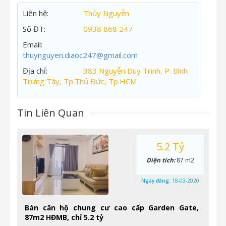
Liên hệ:
Thủy Nguyễn
Số ĐT:
0938 868 247
Email:
thuynguyen.diaoc247@gmail.com
Địa chỉ:
383 Nguyễn Duy Trinh, P. Bình
Trưng Tây, Tp.Thủ Đức, Tp.HCM
Tin Liên Quan
5.2 Tỷ
Diện tích:
87 m2
Ngày đăng:
18-03-2020
Bán căn hộ chung cư cao cấp Garden Gate,
87m2 HĐMB, chỉ 5.2 tỷ