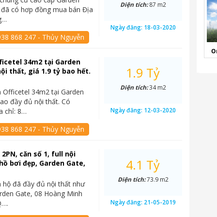
Diện tích:
87 m2
 đã có hơp đồng mua bán Địa
ng…
Ngày đăng:
18-03-2020
938 868 247 - Thủy Nguyễn
O
ficetel 34m2 tại Garden
1.9 Tỷ
nội thất, giá 1.9 tỷ bao hết.
Diện tích:
34 m2
 Officetel 34m2 tại Garden
iao đầy đủ nội thất. Có
Ngày đăng:
12-03-2020
 chỉ: 8…
938 868 247 - Thủy Nguyễn
2PN, căn số 1, full nội
4.1 Tỷ
 hồ bơi đẹp, Garden Gate,
Diện tích:
73.9 m2
 hộ đã đầy đủ nội thất như
arden Gate, 08 Hoàng Minh
Ngày đăng:
21-05-2019
Q….