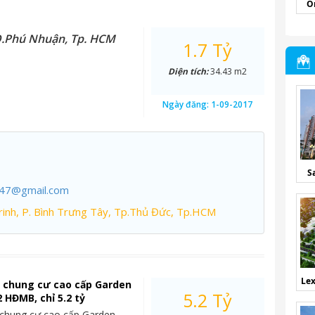
O
Q.Phú Nhuận, Tp. HCM
1.7 Tỷ
Diện tích:
34.43 m2
Ngày đăng:
1-09-2017
S
247@gmail.com
inh, P. Bình Trưng Tây, Tp.Thủ Đức, Tp.HCM
Lex
ộ chung cư cao cấp Garden
5.2 Tỷ
 HĐMB, chỉ 5.2 tỷ
 chung cư cao cấp Garden