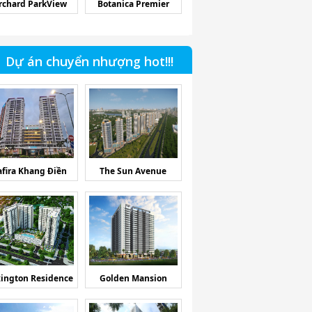
rchard ParkView
Botanica Premier
Dự án chuyển nhượng hot!!!
afira Khang Điền
The Sun Avenue
ington Residence
Golden Mansion