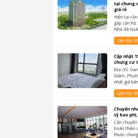
tại chung
giá rẻ
Hiện tại cầ
gấp căn hộ 
Nhà đã ho
Liên hệ:
0
Cập nhật 1
chung cư 
Địa chỉ: Ga
Giám, Phườ
nhật giá bá
Liên hệ:
0
Chuyển nh
tỷ bao phí
Cẩn chuyển
hoàn thiện c
thuộc chun