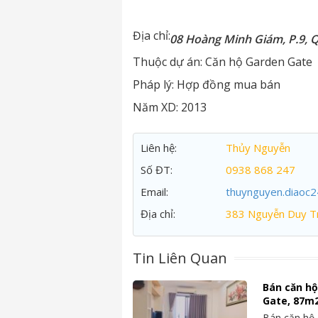
Địa chỉ:
08 Hoàng Minh Giám, P.9, 
Thuộc dự án:
Căn hộ Garden Gate
Pháp lý:
Hợp đồng mua bán
Năm XD:
2013
Liên hệ:
Thủy Nguyễn
Số ĐT:
0938 868 247
Email:
thuynguyen.diaoc
Địa chỉ:
383 Nguyễn Duy Tr
Tin Liên Quan
Bán căn h
Gate, 87m2
Bán căn hộ