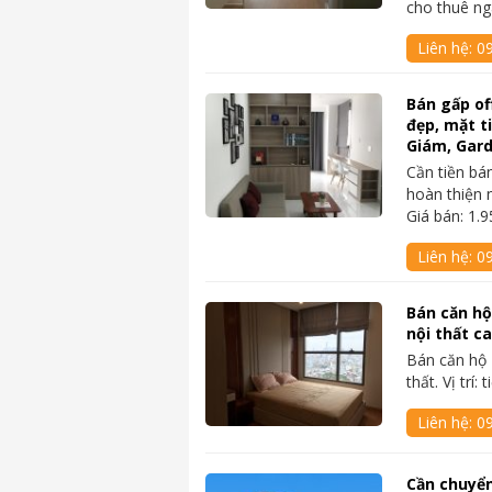
cho thuê ng
Liên hệ:
0
Bán gấp of
đẹp, mặt 
Giám, Gar
Cần tiền bá
hoàn thiện 
Giá bán: 1.9
Liên hệ:
0
Bán căn hộ
nội thất c
Bán căn hộ 
thất. Vị trí
Liên hệ:
0
Cần chuyể