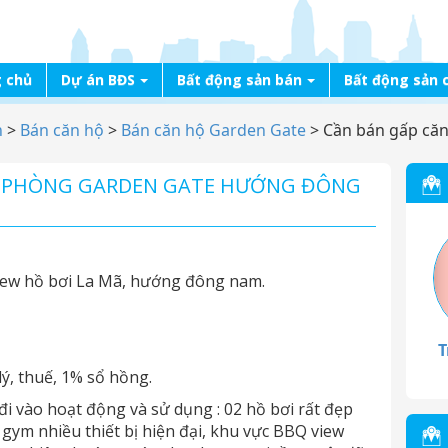
 chủ
Dự án BĐS
Bất động sản bán
Bất động sản 
n
>
Bán căn hộ
>
Bán căn hộ Garden Gate
>
Cần bán gấp că
N PHÒNG GARDEN GATE HƯỚNG ĐÔNG
 view hồ bơi La Mã, hướng đông nam.
T
lý, thuế, 1% sổ hồng.
 đi vào hoạt động và sử dụng : 02 hồ bơi rất đẹp
 gym nhiều thiết bị hiện đại, khu vực BBQ view