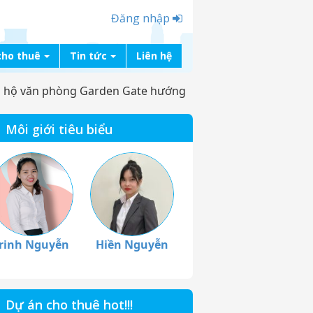
Đăng nhập
cho thuê
Tin tức
Liên hệ
n hộ văn phòng Garden Gate hướng
Môi giới tiêu biểu
rinh Nguyễn
Hiền Nguyễn
Dự án cho thuê hot!!!