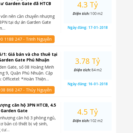
4.3 Tỷ
 cư Garden Gate đã HTCB
Diện tích:
100 m2
n vốn nên cần chuyển nhượng
3PN tại dự án Garden Gate
Ngày đăng:
17-01-2018
àn…
90 1188 247 - Trinh Nguyễn
5/1: Giá bán và cho thuê tại
3.78 Tỷ
Garden Gate Phú Nhuận
rden Gate, số 08 Hoàng Minh
Diện tích:
84 m2
ng 9, Quận Phú Nhuận. Cập
n: Officetel: *Hoàn Thiện…
Ngày đăng:
16-01-2018
938 868 247 - Thủy Nguyễn
ượng căn hộ 3PN HTCB, 4.5
4.5 Tỷ
, Garden Gate
 nhượng căn hộ 3 phòng ngủ,
Diện tích:
102 m2
ơ bản có thiết bị vệ sinh,
g cư…