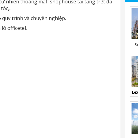
tự nhiên thoáng mát, shophouse tại tầng trệt đã
 tóc,…
quy trình và chuyên nghiệp.
ô officetel.
S
Lex