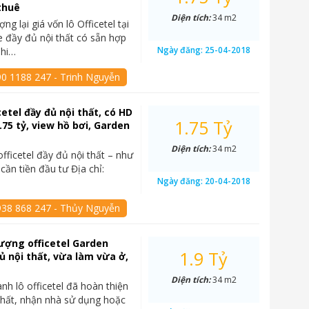
thuê
Diện tích:
34 m2
g lại giá vốn lô Officetel tại
 đầy đủ nội thất có sẵn hợp
Ngày đăng:
25-04-2018
Chi…
90 1188 247 - Trinh Nguyễn
cetel đầy đủ nội thất, có HD
1.75 Tỷ
.75 tỷ, view hồ bơi, Garden
Diện tích:
34 m2
fficetel đầy đủ nội thất – như
ì cần tiền đầu tư Địa chỉ:
Ngày đăng:
20-04-2018
938 868 247 - Thủy Nguyễn
ượng officetel Garden
1.9 Tỷ
ủ nội thất, vừa làm vừa ở,
Diện tích:
34 m2
nh lô officetel đã hoàn thiện
thất, nhận nhà sử dụng hoặc