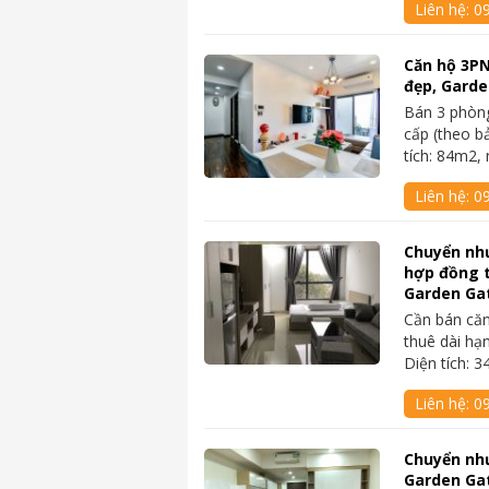
Liên hệ:
0
Căn hộ 3PN
đẹp, Garde
Bán 3 phòng
cấp (theo b
tích: 84m2,
Liên hệ:
0
Chuyển nh
hợp đồng t
Garden Ga
Cần bán căn
thuê dài hạ
Diện tích: 
Liên hệ:
0
Chuyển như
Garden Gat