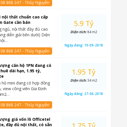
938 868 247 - Thủy Nguyễn
 nội thất chuẩn cao cấp
5.9 Tỷ
n Gate cần bán
 ngủ, nội thất đầy đủ cao
Diện tích:
84 m2
ảng diễn giải bên dưới) Diện
 nội…
Ngày đăng:
19-09-2018
938 868 247 - Thủy Nguyễn
ượng căn hộ 1PN đang có
1.95 Tỷ
huê dài hạn, 1.95 tỷ,
te
Diện tích:
34 m2
 hộ mini đang có hợp đồng
n, view công viên Gia Định
Ngày đăng:
27-06-2018
34m2…
938 868 247 - Thủy Nguyễn
ợng giá vốn lô Officetel
1.75 Tỷ
e, đầy đủ nội thất, có sẵn