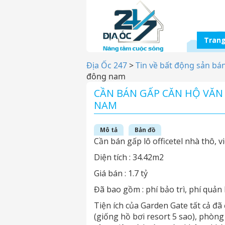
Trang
Địa Ốc 247
>
Tin về bất động sản bá
đông nam
CẦN BÁN GẤP CĂN HỘ VĂ
NAM
Mô tả
Bản đồ
Cần bán gấp lô officetel nhà thô,
Diện tích : 34.42m2
Giá bán : 1.7 tỷ
Đã bao gồm : phí bảo trì, phí quản 
Tiện ích của Garden Gate tất cả đã
(giống hồ bơi resort 5 sao), phòng