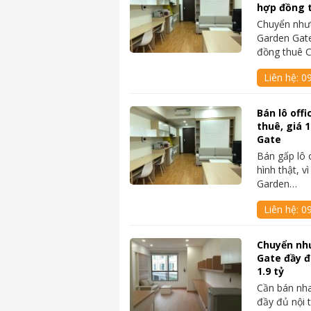
hợp đồng 
Chuyển nhượn
Garden Gate
đồng thuê 
Liên hệ:
0
Bán lô offi
thuê, giá 1
Gate
Bán gấp lô o
hình thật, v
Garden…
Liên hệ:
0
Chuyển nh
Gate đầy đ
1.9 tỷ
Cần bán nha
đầy đủ nội 