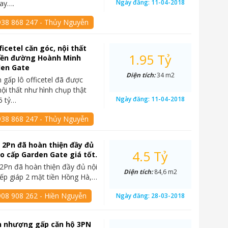
Ngày đăng:
11-04-2018
ay….
938 868 247 - Thủy Nguyễn
ficetel căn góc, nội thất
1.95 Tỷ
tiền đường Hoành Minh
den Gate
Diện tích:
34 m2
n gấp lô officetel đã được
nội thất như hình chụp thật
Ngày đăng:
11-04-2018
5 tỷ…
938 868 247 - Thủy Nguyễn
 2Pn đã hoàn thiện đầy đủ
4.5 Tỷ
ao cấp Garden Gate giá tốt.
2Pn đã hoàn thiện đầy đủ nội
Diện tích:
84,6 m2
: tiếp giáp 2 mặt tiền Hồng Hà,…
908 908 262 - Hiền Nguyễn
Ngày đăng:
28-03-2018
n nhượng gấp căn hộ 3PN