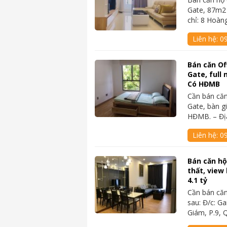
Gate, 87m2
chỉ: 8 Hoà
Liên hệ:
0
Bán căn Of
Gate, full 
Có HĐMB
Cần bán căn
Gate, bàn g
HĐMB. – Địa
Liên hệ:
0
Bán căn hộ 
thất, view
4.1 tỷ
Cần bán căn
sau: Đ/c: G
Giám, P.9, 