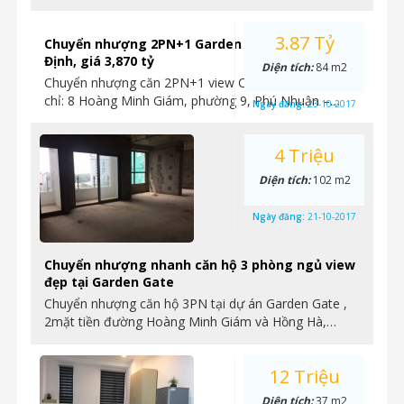
3.87 Tỷ
Chuyển nhượng 2PN+1 Garden Gate view CV Gia
Định, giá 3,870 tỷ
Diện tích:
84 m2
Chuyển nhượng căn 2PN+1 view CV Gia Định, – Địa
chỉ: 8 Hoàng Minh Giám, phường 9, Phú Nhuận –…
Ngày đăng:
23-10-2017
4 Triệu
Diện tích:
102 m2
Ngày đăng:
21-10-2017
Chuyển nhượng nhanh căn hộ 3 phòng ngủ view
đẹp tại Garden Gate
Chuyển nhượng căn hộ 3PN tại dự án Garden Gate ,
2mặt tiền đường Hoàng Minh Giám và Hồng Hà,…
12 Triệu
Diện tích:
37 m2