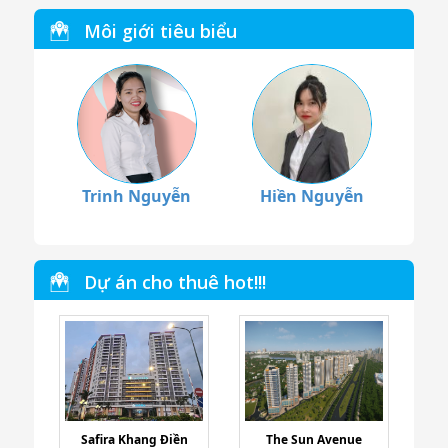
Môi giới tiêu biểu
Trinh Nguyễn
Hiền Nguyễn
Dự án cho thuê hot!!!
Safira Khang Điền
The Sun Avenue