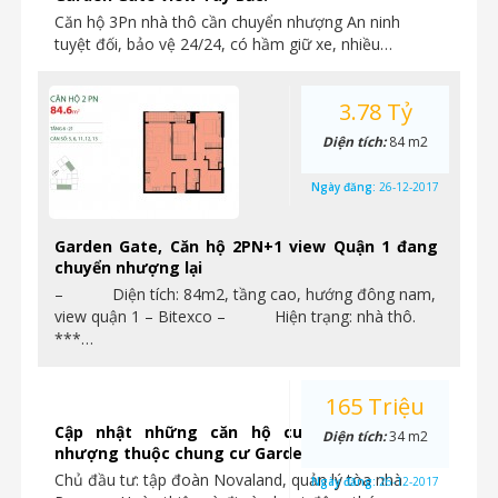
Căn hộ 3Pn nhà thô cần chuyển nhượng An ninh
tuyệt đối, bảo vệ 24/24, có hầm giữ xe, nhiều…
3.78 Tỷ
Diện tích:
84 m2
Ngày đăng:
26-12-2017
Garden Gate, Căn hộ 2PN+1 view Quận 1 đang
chuyển nhượng lại
– Diện tích: 84m2, tầng cao, hướng đông nam,
view quận 1 – Bitexco – Hiện trạng: nhà thô.
***…
165 Triệu
Cập nhật những căn hộ cuối cùng chuyển
Diện tích:
34 m2
nhượng thuộc chung cư Garden Gate
Chủ đầu tư: tập đoàn Novaland, quản lý tòa nhà
Ngày đăng:
26-12-2017