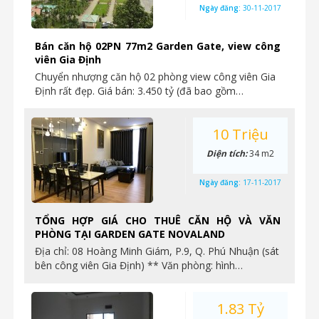
Ngày đăng:
30-11-2017
Bán căn hộ 02PN 77m2 Garden Gate, view công
viên Gia Định
Chuyển nhượng căn hộ 02 phòng view công viên Gia
Định rất đẹp. Giá bán: 3.450 tỷ (đã bao gồm…
10 Triệu
Diện tích:
34 m2
Ngày đăng:
17-11-2017
TỔNG HỢP GIÁ CHO THUÊ CĂN HỘ VÀ VĂN
PHÒNG TẠI GARDEN GATE NOVALAND
Địa chỉ: 08 Hoàng Minh Giám, P.9, Q. Phú Nhuận (sát
bên công viên Gia Định) ** Văn phòng: hình…
1.83 Tỷ