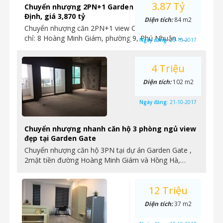
3.87 Tỷ
Chuyển nhượng 2PN+1 Garden Gate view CV Gia
Định, giá 3,870 tỷ
Diện tích:
84 m2
Chuyển nhượng căn 2PN+1 view CV Gia Định, – Địa
chỉ: 8 Hoàng Minh Giám, phường 9, Phú Nhuận –…
Ngày đăng:
23-10-2017
4 Triệu
Diện tích:
102 m2
Ngày đăng:
21-10-2017
Chuyển nhượng nhanh căn hộ 3 phòng ngủ view
đẹp tại Garden Gate
Chuyển nhượng căn hộ 3PN tại dự án Garden Gate ,
2mặt tiền đường Hoàng Minh Giám và Hồng Hà,…
12 Triệu
Diện tích:
37 m2