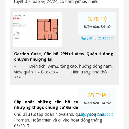
tuyệt đối, bảo vệ 24/24, có hầm giữ xe, nhiều…
3.78 Tỷ
Diện tích:
84 m2
Ngày đăng:
26-12-2017
Garden Gate, Căn hộ 2PN+1 view Quận 1 đang
chuyển nhượng lại
– Diện tích: 84m2, tầng cao, hướng đông nam,
view quận 1 – Bitexco – Hiện trạng: nhà thô.
***…
165 Triệu
Cập nhật những căn hộ cuối cùng chuyển
Diện tích:
34 m2
nhượng thuộc chung cư Garden Gate
Chủ đầu tư: tập đoàn Novaland, quản lý tòa nhà
Ngày đăng:
26-12-2017
Proman. Hoàn thiện và đi vào hoạt động tháng
06/2017…