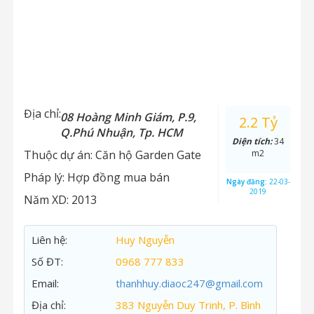
Địa chỉ:
08 Hoàng Minh Giám, P.9,
2.2 Tỷ
Q.Phú Nhuận, Tp. HCM
Diện tích:
34
Thuộc dự án:
Căn hộ Garden Gate
m2
Pháp lý:
Hợp đồng mua bán
Ngày đăng:
22-03-
2019
Năm XD:
2013
Liên hệ:
Huy Nguyễn
Số ĐT:
0968 777 833
Email:
thanhhuy.diaoc247@gmail.com
Địa chỉ:
383 Nguyễn Duy Trinh, P. Bình