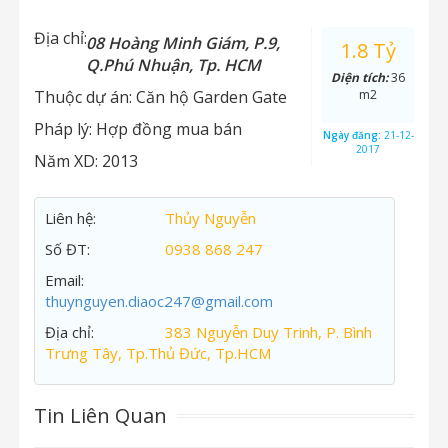
Địa chỉ:
08 Hoàng Minh Giám, P.9,
1.8 Tỷ
Q.Phú Nhuận, Tp. HCM
Diện tích:
36
Thuộc dự án:
Căn hộ Garden Gate
m2
Pháp lý:
Hợp đồng mua bán
Ngày đăng:
21-12-
2017
Năm XD:
2013
Liên hệ:
Thủy Nguyễn
Số ĐT:
0938 868 247
Email:
thuynguyen.diaoc247@gmail.com
Địa chỉ:
383 Nguyễn Duy Trinh, P. Bình
Trưng Tây, Tp.Thủ Đức, Tp.HCM
Tin Liên Quan