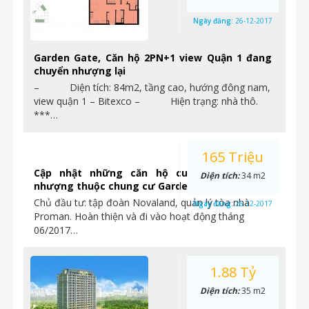
Ngày đăng:
26-12-2017
Garden Gate, Căn hộ 2PN+1 view Quận 1 đang
chuyển nhượng lại
– Diện tích: 84m2, tầng cao, hướng đông nam,
view quận 1 – Bitexco – Hiện trạng: nhà thô.
***…
165 Triệu
Cập nhật những căn hộ cuối cùng chuyển
Diện tích:
34 m2
nhượng thuộc chung cư Garden Gate
Chủ đầu tư: tập đoàn Novaland, quản lý tòa nhà
Ngày đăng:
26-12-2017
Proman. Hoàn thiện và đi vào hoạt động tháng
06/2017…
1.88 Tỷ
Diện tích:
35 m2