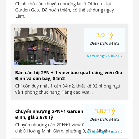
Chính chủ cần chuyển nhượng lại lô Officetel tại
Garden Gate Đã hoàn thiện, có thể sử dụng ngay
Làm…
3.9 Tỷ
Diện tích:
84 m2
Ngày đăng:
24-10-2017
Bán căn hộ 2PN + 1 view bao quát công viên Gia
Định và sân bay, 84m2
Chỉ còn duy nhất 1 căn 84m2, thiết kế 02 phòng ngủ
và 1 phòng chức năng. Tầng cao vừa…
3.87 Tỷ
Chuyển nhượng 2PN+1 Garden Gate view CV Gia
Định, giá 3,870 tỷ
Diện tích:
84 m2
Chuyển nhượng căn 2PN+1 view CV Gia Định, – Địa
chỉ: 8 Hoàng Minh Giám, phường 9, Phú Nhuận –…
Ngày đăng:
23-10-2017