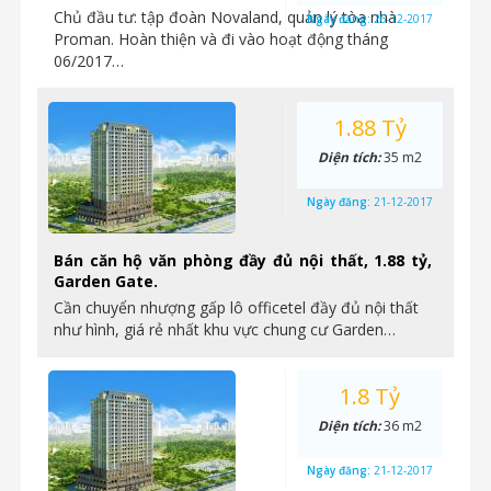
Chủ đầu tư: tập đoàn Novaland, quản lý tòa nhà
Ngày đăng:
26-12-2017
Proman. Hoàn thiện và đi vào hoạt động tháng
06/2017…
1.88 Tỷ
Diện tích:
35 m2
Ngày đăng:
21-12-2017
Bán căn hộ văn phòng đầy đủ nội thất, 1.88 tỷ,
Garden Gate.
Cần chuyển nhượng gấp lô officetel đầy đủ nội thất
như hình, giá rẻ nhất khu vực chung cư Garden…
1.8 Tỷ
Diện tích:
36 m2
Ngày đăng:
21-12-2017