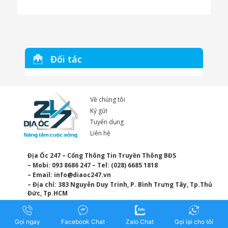
Đối tác
Về chúng tôi
Ký gửi
Tuyển dụng
Liên hệ
Địa Ốc 247 – Cổng Thông Tin Truyền Thông BĐS
– Mobi: 093 8686 247 – Tel: (028) 6685 1818
– Email:
info@diaoc247.vn
– Địa chỉ: 383 Nguyễn Duy Trinh, P. Bình Trưng Tây, Tp.Thủ
Đức, Tp.HCM
Gọi ngay
Facebook Chat
Zalo Chat
Gọi lại cho tôi