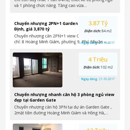
và 1 phòng chức năng. Tầng cao vừa…
3.87 Tỷ
Chuyển nhượng 2PN+1 Garden Gate view CV Gia
Định, giá 3,870 tỷ
Diện tích:
84 m2
Chuyển nhượng căn 2PN+1 view CV Gia Định, – Địa
chỉ: 8 Hoàng Minh Giám, phường 9, Phú Nhuận –…
Ngày đăng:
23-10-2017
4 Triệu
Diện tích:
102 m2
Ngày đăng:
21-10-2017
Chuyển nhượng nhanh căn hộ 3 phòng ngủ view
đẹp tại Garden Gate
Chuyển nhượng căn hộ 3PN tại dự án Garden Gate ,
2mặt tiền đường Hoàng Minh Giám và Hồng Hà,…