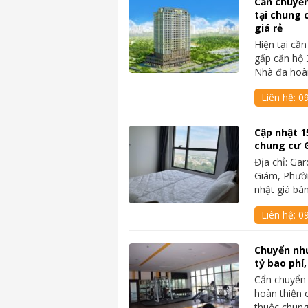
Cần chuyể
tại chung
giá rẻ
Hiện tại cầ
gấp căn hộ 
Nhà đã ho
Liên hệ:
0
Cập nhật 1
chung cư 
Địa chỉ: Ga
Giám, Phườ
nhật giá bá
Liên hệ:
0
Chuyển nh
tỷ bao phí
Cẩn chuyển
hoàn thiện c
thuộc chun