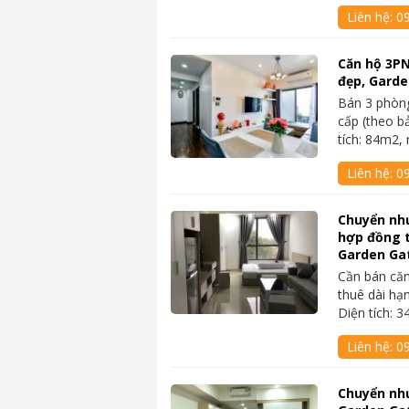
Liên hệ:
0
Căn hộ 3PN
đẹp, Garde
Bán 3 phòng
cấp (theo b
tích: 84m2,
Liên hệ:
0
Chuyển nh
hợp đồng t
Garden Ga
Cần bán căn
thuê dài hạ
Diện tích: 
Liên hệ:
0
Chuyển như