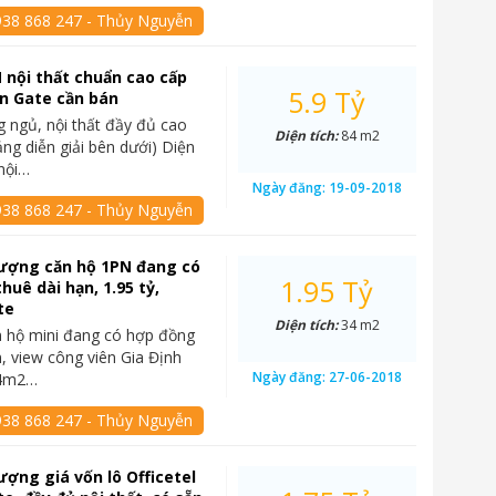
938 868 247 - Thủy Nguyễn
 nội thất chuẩn cao cấp
5.9 Tỷ
n Gate cần bán
 ngủ, nội thất đầy đủ cao
Diện tích:
84 m2
ảng diễn giải bên dưới) Diện
 nội…
Ngày đăng:
19-09-2018
938 868 247 - Thủy Nguyễn
ượng căn hộ 1PN đang có
1.95 Tỷ
huê dài hạn, 1.95 tỷ,
te
Diện tích:
34 m2
 hộ mini đang có hợp đồng
n, view công viên Gia Định
Ngày đăng:
27-06-2018
34m2…
938 868 247 - Thủy Nguyễn
ợng giá vốn lô Officetel