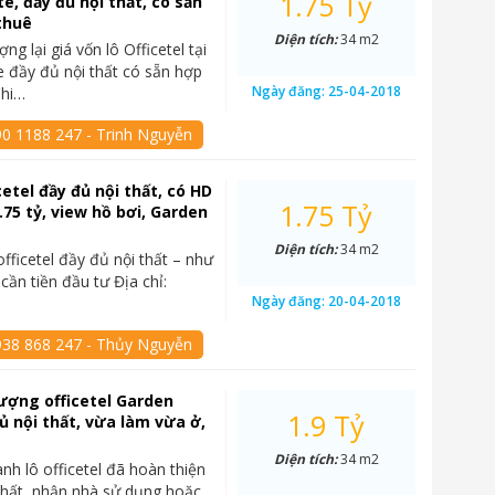
1.75 Tỷ
e, đầy đủ nội thất, có sẵn
thuê
Diện tích:
34 m2
g lại giá vốn lô Officetel tại
 đầy đủ nội thất có sẵn hợp
Ngày đăng:
25-04-2018
Chi…
90 1188 247 - Trinh Nguyễn
cetel đầy đủ nội thất, có HD
1.75 Tỷ
.75 tỷ, view hồ bơi, Garden
Diện tích:
34 m2
fficetel đầy đủ nội thất – như
ì cần tiền đầu tư Địa chỉ:
Ngày đăng:
20-04-2018
938 868 247 - Thủy Nguyễn
ượng officetel Garden
1.9 Tỷ
ủ nội thất, vừa làm vừa ở,
Diện tích:
34 m2
nh lô officetel đã hoàn thiện
thất, nhận nhà sử dụng hoặc