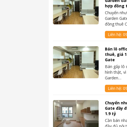
Garden Gat
hợp đồng 
Chuyển nhượn
Garden Gate
đồng thuê 
Liên hệ:
0
Bán lô offi
thuê, giá 1
Gate
Bán gấp lô o
hình thật, v
Garden…
Liên hệ:
0
Chuyển nh
Gate đầy đ
1.9 tỷ
Cần bán nha
đầy đủ nội 