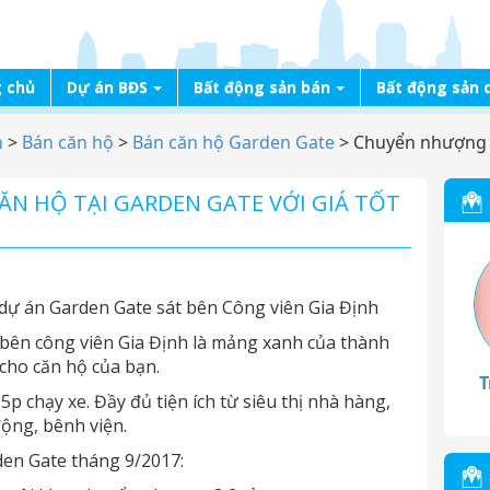
 chủ
Dự án BĐS
Bất động sản bán
Bất động sản 
n
>
Bán căn hộ
>
Bán căn hộ Garden Gate
>
Chuyển nhượng n
N HỘ TẠI GARDEN GATE VỚI GIÁ TỐT
dự án Garden Gate sát bên Công viên Gia Định
t bên công viên Gia Định là mảng xanh của thành
cho căn hộ của bạn.
T
p chạy xe. Đầy đủ tiện ích từ siêu thị nhà hàng,
ộng, bênh viện.
den Gate tháng 9/2017: