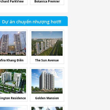
rchard ParkView
Botanica Premier
Dự án chuyển nhượng hot!!!
afira Khang Điền
The Sun Avenue
ington Residence
Golden Mansion