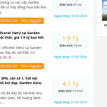
 chung cư cao cấp Garden
Diện tích:
87 m2
 đã có hơp đồng mua bán Địa
ng…
Ngày đăng:
18-03-2020
938 868 247 - Thủy Nguyễn
O
ficetel 34m2 tại Garden
1.9 Tỷ
nội thất, giá 1.9 tỷ bao hết.
Diện tích:
34 m2
 Officetel 34m2 tại Garden
iao đầy đủ nội thất. Có
Ngày đăng:
12-03-2020
 chỉ: 8…
938 868 247 - Thủy Nguyễn
2PN, căn số 1, full nội
4.1 Tỷ
 hồ bơi đẹp, Garden Gate,
Diện tích:
73.9 m2
 hộ đã đầy đủ nội thất như
arden Gate, 08 Hoàng Minh
Ngày đăng:
21-05-2019
Q….