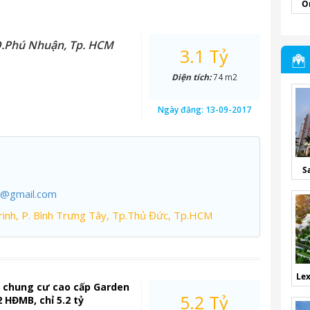
O
Q.Phú Nhuận, Tp. HCM
3.1 Tỷ
Diện tích:
74 m2
Ngày đăng:
13-09-2017
S
7@gmail.com
inh, P. Bình Trưng Tây, Tp.Thủ Đức, Tp.HCM
Lex
ộ chung cư cao cấp Garden
5.2 Tỷ
 HĐMB, chỉ 5.2 tỷ