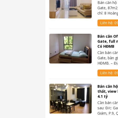
Bán căn hộ
Gate, 87m2
chỉ: 8 Hoà
Liên hệ:
0
Bán căn Of
Gate, full 
Có HĐMB
Cần bán căn
Gate, bàn g
HĐMB. – Địa
Liên hệ:
0
Bán căn hộ 
thất, view
4.1 tỷ
Cần bán căn
sau: Đ/c: G
Giám, P.9, 