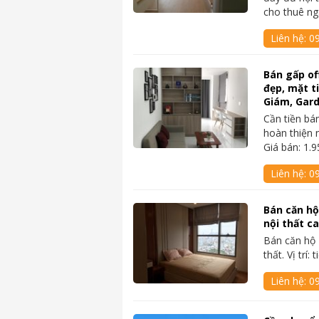
cho thuê ng
Liên hệ:
0
Bán gấp of
đẹp, mặt 
Giám, Gar
Cần tiền bá
hoàn thiện 
Giá bán: 1.9
Liên hệ:
0
Bán căn hộ
nội thất c
Bán căn hộ 
thất. Vị trí
Liên hệ:
0