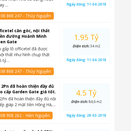
Ngày đăng:
11-04-2018
ay….
938 868 247 - Thủy Nguyễn
ficetel căn góc, nội thất
1.95 Tỷ
tiền đường Hoành Minh
den Gate
Diện tích:
34 m2
n gấp lô officetel đã được
nội thất như hình chụp thật
Ngày đăng:
11-04-2018
5 tỷ…
938 868 247 - Thủy Nguyễn
 2Pn đã hoàn thiện đầy đủ
4.5 Tỷ
ao cấp Garden Gate giá tốt.
2Pn đã hoàn thiện đầy đủ nội
Diện tích:
84,6 m2
: tiếp giáp 2 mặt tiền Hồng Hà,…
908 908 262 - Hiền Nguyễn
Ngày đăng:
28-03-2018