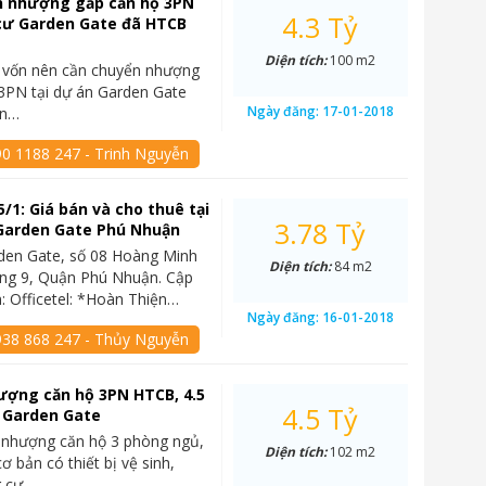
n nhượng gấp căn hộ 3PN
4.3 Tỷ
 cư Garden Gate đã HTCB
Diện tích:
100 m2
n vốn nên cần chuyển nhượng
3PN tại dự án Garden Gate
Ngày đăng:
17-01-2018
àn…
90 1188 247 - Trinh Nguyễn
5/1: Giá bán và cho thuê tại
3.78 Tỷ
Garden Gate Phú Nhuận
rden Gate, số 08 Hoàng Minh
Diện tích:
84 m2
ng 9, Quận Phú Nhuận. Cập
n: Officetel: *Hoàn Thiện…
Ngày đăng:
16-01-2018
938 868 247 - Thủy Nguyễn
ượng căn hộ 3PN HTCB, 4.5
4.5 Tỷ
, Garden Gate
 nhượng căn hộ 3 phòng ngủ,
Diện tích:
102 m2
ơ bản có thiết bị vệ sinh,
g cư…