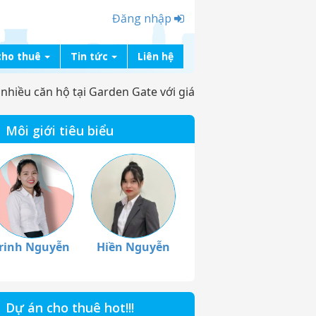
Đăng nhập
cho thuê
Tin tức
Liên hệ
hiều căn hộ tại Garden Gate với giá
Môi giới tiêu biểu
rinh Nguyễn
Hiền Nguyễn
Dự án cho thuê hot!!!