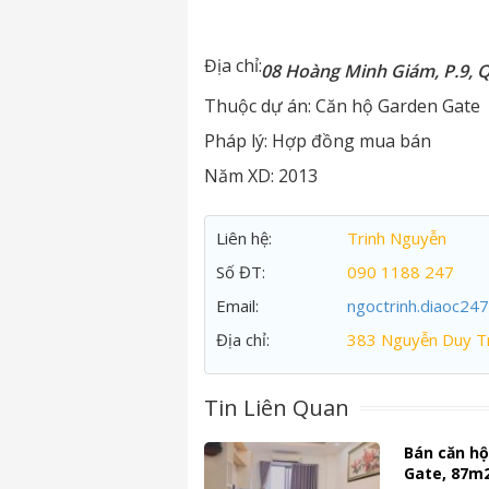
Địa chỉ:
08 Hoàng Minh Giám, P.9, 
Thuộc dự án:
Căn hộ Garden Gate
Pháp lý:
Hợp đồng mua bán
Năm XD:
2013
Liên hệ:
Trinh Nguyễn
Số ĐT:
090 1188 247
Email:
ngoctrinh.diaoc24
Địa chỉ:
383 Nguyễn Duy Tr
Tin Liên Quan
Bán căn h
Gate, 87m2