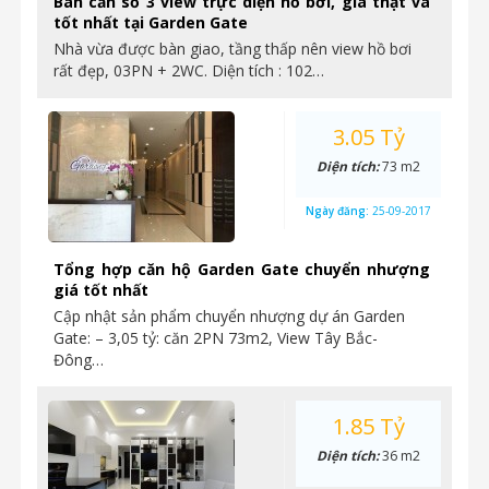
Bán căn số 3 view trực diện hồ bơi, giá thật và
tốt nhất tại Garden Gate
Nhà vừa được bàn giao, tầng thấp nên view hồ bơi
rất đẹp, 03PN + 2WC. Diện tích : 102…
3.05 Tỷ
Diện tích:
73 m2
Ngày đăng:
25-09-2017
Tổng hợp căn hộ Garden Gate chuyển nhượng
giá tốt nhất
Cập nhật sản phẩm chuyển nhượng dự án Garden
Gate: – 3,05 tỷ: căn 2PN 73m2, View Tây Bắc-
Đông…
1.85 Tỷ
Diện tích:
36 m2