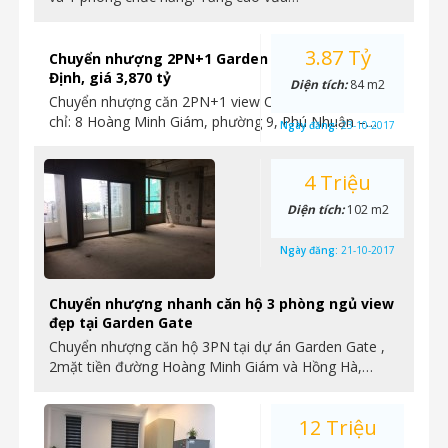
3.87 Tỷ
Chuyển nhượng 2PN+1 Garden Gate view CV Gia
Định, giá 3,870 tỷ
Diện tích:
84 m2
Chuyển nhượng căn 2PN+1 view CV Gia Định, – Địa
chỉ: 8 Hoàng Minh Giám, phường 9, Phú Nhuận –…
Ngày đăng:
23-10-2017
4 Triệu
Diện tích:
102 m2
Ngày đăng:
21-10-2017
Chuyển nhượng nhanh căn hộ 3 phòng ngủ view
đẹp tại Garden Gate
Chuyển nhượng căn hộ 3PN tại dự án Garden Gate ,
2mặt tiền đường Hoàng Minh Giám và Hồng Hà,…
12 Triệu