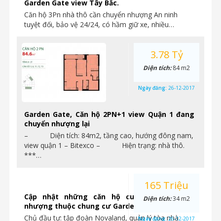
Garden Gate view Tây Bắc.
Căn hộ 3Pn nhà thô cần chuyển nhượng An ninh
tuyệt đối, bảo vệ 24/24, có hầm giữ xe, nhiều…
3.78 Tỷ
Diện tích:
84 m2
Ngày đăng:
26-12-2017
Garden Gate, Căn hộ 2PN+1 view Quận 1 đang
chuyển nhượng lại
– Diện tích: 84m2, tầng cao, hướng đông nam,
view quận 1 – Bitexco – Hiện trạng: nhà thô.
***…
165 Triệu
Cập nhật những căn hộ cuối cùng chuyển
Diện tích:
34 m2
nhượng thuộc chung cư Garden Gate
Chủ đầu tư: tập đoàn Novaland, quản lý tòa nhà
Ngày đăng:
26-12-2017