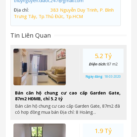
thuynguyen.diaoc247@gmail.com
Địa chỉ:
383 Nguyễn Duy Trinh, P. Bình
Trưng Tây, Tp.Thủ Đức, Tp.HCM
Tin Liên Quan
5.2 Tỷ
Diện tích:
87 m2
Ngày đăng:
18-03-2020
Bán căn hộ chung cư cao cấp Garden Gate,
87m2 HĐMB, chỉ 5.2 tỷ
Bán căn hộ chung cư cao cấp Garden Gate, 87m2 đã
có hơp đồng mua bán Địa chỉ: 8 Hoàng…
1.9 Tỷ