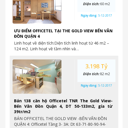
Diện tích:
60 m2
Ngày đăng:
5-12-2017
ƯU ĐIỂM OFFICETEL TẠI THE GOLD VIEW BẾN VÂN
ĐỒN QUẬN 4
Linh hoạt về diện tích:Diện tích linh hoạt từ 46 m2 –
124 m2. Linh hoạt về tầm nhìn và…
3.198 Tỷ
Diện tích:
82 m2
Ngày đăng:
5-12-2017
Bán 138 căn hộ Officetel TNR The Gold View-
Bến Vân Đồn Quận 4, DT 50-133m2, gía từ
39tr/m2
BÁN OFFICETEL THE GOLD VIEW -BẾN VẤN ĐỒN
QUẬN 4: Officetel Tầng 3- 3A: Dt 63-71-80-90-94-