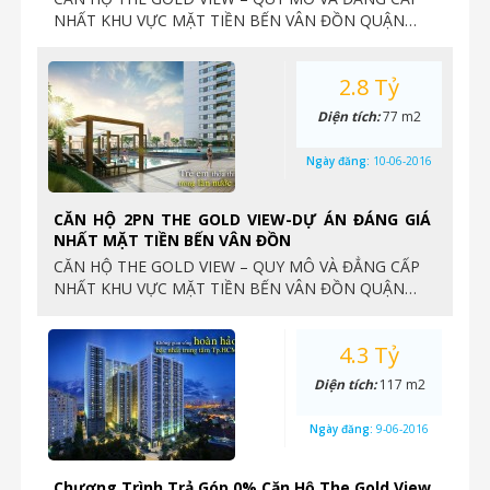
NHẤT KHU VỰC MẶT TIỀN BẾN VÂN ĐỒN QUẬN…
2.8 Tỷ
Diện tích:
77 m2
Ngày đăng:
10-06-2016
CĂN HỘ 2PN THE GOLD VIEW-DỰ ÁN ĐÁNG GIÁ
NHẤT MẶT TIỀN BẾN VÂN ĐỒN
CĂN HỘ THE GOLD VIEW – QUY MÔ VÀ ĐẲNG CẤP
NHẤT KHU VỰC MẶT TIỀN BẾN VÂN ĐỒN QUẬN…
4.3 Tỷ
Diện tích:
117 m2
Ngày đăng:
9-06-2016
Chương Trình Trả Góp 0% Căn Hộ The Gold View