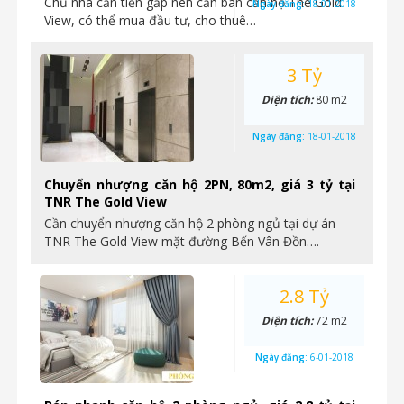
Chủ nhà cần tiền gấp nên cần bán căn hộ The Gold
Ngày đăng:
18-01-2018
View, có thể mua đầu tư, cho thuê…
3 Tỷ
Diện tích:
80 m2
Ngày đăng:
18-01-2018
Chuyển nhượng căn hộ 2PN, 80m2, giá 3 tỷ tại
TNR The Gold View
Cần chuyển nhượng căn hộ 2 phòng ngủ tại dự án
TNR The Gold View mặt đường Bến Vân Đồn….
2.8 Tỷ
Diện tích:
72 m2
Ngày đăng:
6-01-2018