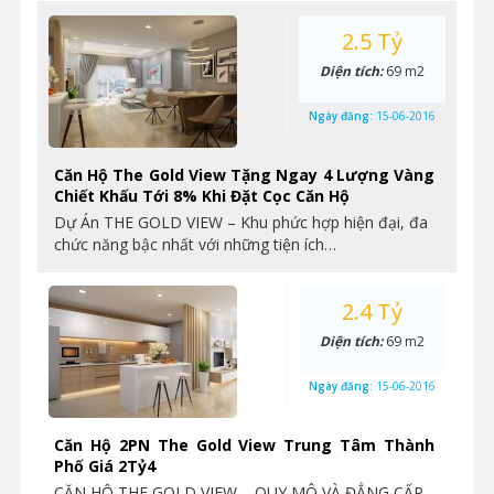
2.5 Tỷ
Diện tích:
69 m2
Ngày đăng:
15-06-2016
Căn Hộ The Gold View Tặng Ngay 4 Lượng Vàng
Chiết Khấu Tới 8% Khi Đặt Cọc Căn Hộ
Dự Án THE GOLD VIEW – Khu phức hợp hiện đại, đa
chức năng bậc nhất với những tiện ích…
2.4 Tỷ
Diện tích:
69 m2
Ngày đăng:
15-06-2016
Căn Hộ 2PN The Gold View Trung Tâm Thành
Phố Giá 2Tỷ4
CĂN HỘ THE GOLD VIEW – QUY MÔ VÀ ĐẲNG CẤP