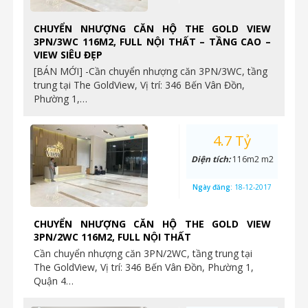
CHUYỂN NHƯỢNG CĂN HỘ THE GOLD VIEW
3PN/3WC 116M2, FULL NỘI THẤT – TẦNG CAO –
VIEW SIÊU ĐẸP
[BÁN MỚI] -Cần chuyển nhượng căn 3PN/3WC, tầng
trung tại The GoldView, Vị trí: 346 Bến Vân Đồn,
Phường 1,…
4.7 Tỷ
Diện tích:
116m2 m2
Ngày đăng:
18-12-2017
CHUYỂN NHƯỢNG CĂN HỘ THE GOLD VIEW
3PN/2WC 116M2, FULL NỘI THẤT
Cần chuyển nhượng căn 3PN/2WC, tầng trung tại
The GoldView, Vị trí: 346 Bến Vân Đồn, Phường 1,
Quận 4…