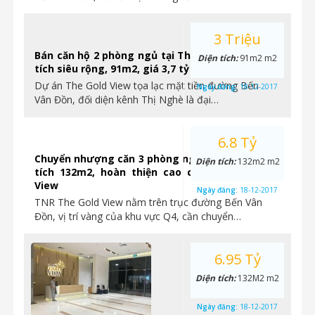
3 Triệu
Bán căn hộ 2 phòng ngủ tại The Gold View, diện
Diện tích:
91m2 m2
tích siêu rộng, 91m2, giá 3,7 tỷ
Dự án The Gold View tọa lạc mặt tiền đường Bến
Ngày đăng:
18-12-2017
Vân Đồn, đối diện kênh Thị Nghè là đại…
6.8 Tỷ
Chuyển nhượng căn 3 phòng ngủ vị trí góc, diện
Diện tích:
132m2 m2
tích 132m2, hoàn thiện cao cấp tại The Gold
View
Ngày đăng:
18-12-2017
TNR The Gold View nằm trên trục đường Bến Vân
Đồn, vị trí vàng của khu vực Q4, cần chuyển…
6.95 Tỷ
Diện tích:
132M2 m2
Ngày đăng:
18-12-2017