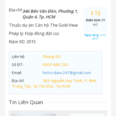
Địa chỉ:
346 Bến Vân Đồn, Phường 1,
3 Tỷ
Quận 4, Tp. HCM
Diện tích:
39
Thuộc dự án:
Căn hộ The Gold View
m2
Pháp lý:
Hợp đồng đặt cọc
Ngày đăng:
5-12-
2017
Năm XD:
2015
Liên hệ:
Phòng KD
Số ĐT:
0903 688 292
Email:
hotro.diaoc247@gmail.com
Địa chỉ:
383 Nguyễn Duy Trinh, P. Bình
Trưng Tây, Tp.Thủ Đức, Tp.HCM
Tin Liên Quan