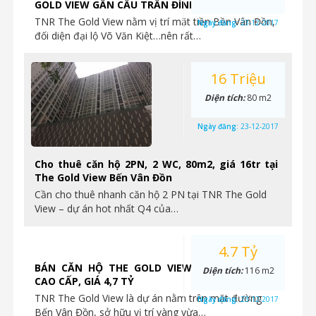
GOLD VIEW GẦN CẦU TRẦN ĐÌNH XU
TNR The Gold View nằm vị trí mặt tiền Bền Vân Đồn,
Ngày đăng:
23-12-2017
đối diện đại lộ Võ Văn Kiệt…nên rất…
16 Triệu
Diện tích:
80 m2
Ngày đăng:
23-12-2017
Cho thuê căn hộ 2PN, 2 WC, 80m2, giá 16tr tại
The Gold View Bến Vân Đồn
Cần cho thuê nhanh căn hộ 2 PN tại TNR The Gold
View – dự án hot nhất Q4 của…
4.7 Tỷ
BÁN CĂN HỘ THE GOLD VIEW 3PN, NỘI THẤT
Diện tích:
116 m2
CAO CẤP, GIÁ 4,7 TỶ
TNR The Gold View là dự án nằm trên mặt đường
Ngày đăng:
23-12-2017
Bến Vân Đồn, sở hữu vị trí vàng vừa…