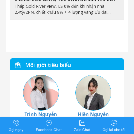
Tháp Gold River View, LS 0% đến khi nhận nhà,
2.4tỷ/2PN, chiết khấu 8% + 4 lượng vàng Ưu đãi…
Môi giới tiêu biểu
Trinh Nguyễn
Hiền Nguyễn
Gọi ngay
Facebook Chat
Zalo Chat
Gọi lại cho tôi