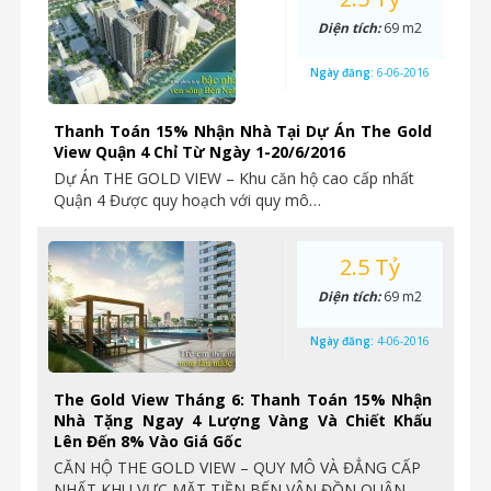
Diện tích:
69 m2
Ngày đăng:
6-06-2016
Thanh Toán 15% Nhận Nhà Tại Dự Án The Gold
View Quận 4 Chỉ Từ Ngày 1-20/6/2016
Dự Án THE GOLD VIEW – Khu căn hộ cao cấp nhất
Quận 4 Được quy hoạch với quy mô…
2.5 Tỷ
Diện tích:
69 m2
Ngày đăng:
4-06-2016
The Gold View Tháng 6: Thanh Toán 15% Nhận
Nhà Tặng Ngay 4 Lượng Vàng Và Chiết Khấu
Lên Đến 8% Vào Giá Gốc
CĂN HỘ THE GOLD VIEW – QUY MÔ VÀ ĐẲNG CẤP
NHẤT KHU VỰC MẶT TIỀN BẾN VÂN ĐỒN QUẬN…