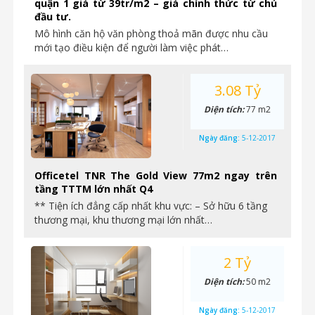
quận 1 giá từ 39tr/m2 – giá chính thức từ chủ
đầu tư.
Mô hình căn hộ văn phòng thoả mãn được nhu cầu
mới tạo điều kiện để người làm việc phát…
3.08 Tỷ
Diện tích:
77 m2
Ngày đăng:
5-12-2017
Officetel TNR The Gold View 77m2 ngay trên
tầng TTTM lớn nhất Q4
** Tiện ích đẳng cấp nhất khu vực: – Sở hữu 6 tầng
thương mại, khu thương mại lớn nhất…
2 Tỷ
Diện tích:
50 m2
Ngày đăng:
5-12-2017