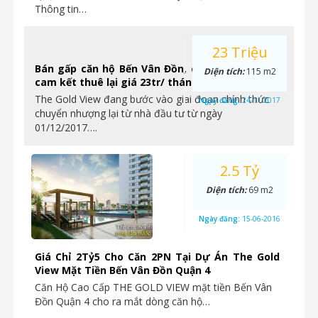
Thông tin…
23 Triệu
Bán gấp căn hộ Bến Vân Đồn, chỉ từ 2.4tỷ/ căn,
Diện tích:
115 m2
cam kết thuê lại giá 23tr/ tháng.
The Gold View đang bước vào giai đoạn chính thức
Ngày đăng:
24-11-2017
chuyển nhượng lại từ nhà đầu tư từ ngày
01/12/2017….
2.5 Tỷ
Diện tích:
69 m2
Ngày đăng:
15-06-2016
Giá Chỉ 2Tỷ5 Cho Căn 2PN Tại Dự Án The Gold
View Mặt Tiền Bến Vân Đồn Quận 4
Căn Hộ Cao Cấp THE GOLD VIEW mặt tiền Bến Vân
Đồn Quận 4 cho ra mắt dòng căn hộ…