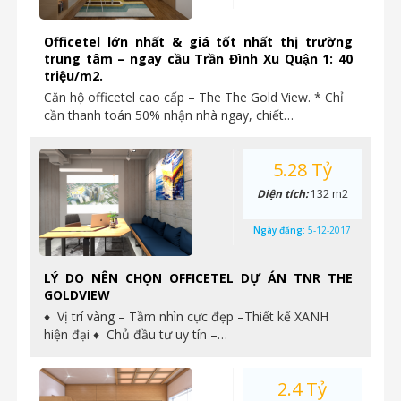
Officetel lớn nhất & giá tốt nhất thị trường
trung tâm – ngay cầu Trần Đình Xu Quận 1: 40
triệu/m2.
Căn hộ officetel cao cấp – The The Gold View. * Chỉ
cần thanh toán 50% nhận nhà ngay, chiết…
5.28 Tỷ
Diện tích:
132 m2
Ngày đăng:
5-12-2017
LÝ DO NÊN CHỌN OFFICETEL DỰ ÁN TNR THE
GOLDVIEW
♦ Vị trí vàng – Tầm nhìn cực đẹp –Thiết kế XANH
hiện đại ♦ Chủ đầu tư uy tín –…
2.4 Tỷ