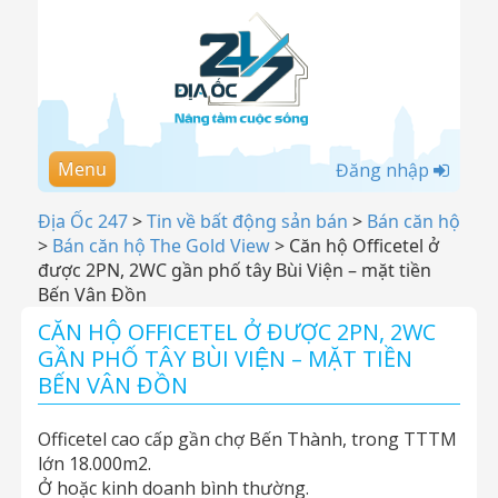
Menu
Đăng nhập
Địa Ốc 247
>
Tin về bất động sản bán
>
Bán căn hộ
>
Bán căn hộ The Gold View
>
Căn hộ Officetel ở
được 2PN, 2WC gần phố tây Bùi Viện – mặt tiền
Bến Vân Đồn
CĂN HỘ OFFICETEL Ở ĐƯỢC 2PN, 2WC
GẦN PHỐ TÂY BÙI VIỆN – MẶT TIỀN
BẾN VÂN ĐỒN
Officetel cao cấp gần chợ Bến Thành, trong TTTM
lớn 18.000m2.
Ở hoặc kinh doanh bình thường.