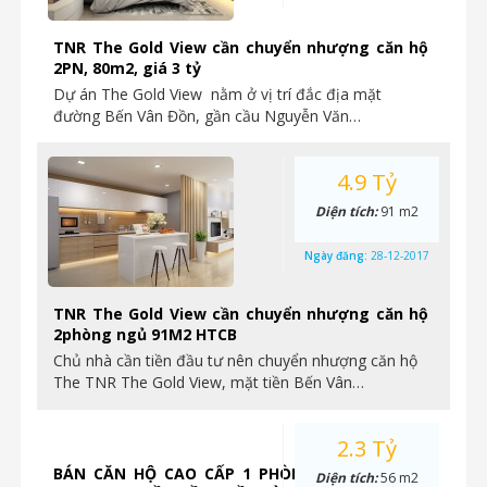
TNR The Gold View cần chuyển nhượng căn hộ
2PN, 80m2, giá 3 tỷ
Dự án The Gold View nằm ở vị trí đắc địa mặt
đường Bến Vân Đồn, gần cầu Nguyễn Văn…
4.9 Tỷ
Diện tích:
91 m2
Ngày đăng:
28-12-2017
TNR The Gold View cần chuyển nhượng căn hộ
2phòng ngủ 91M2 HTCB
Chủ nhà cần tiền đầu tư nên chuyển nhượng căn hộ
The TNR The Gold View, mặt tiền Bến Vân…
2.3 Tỷ
BÁN CĂN HỘ CAO CẤP 1 PHÒNG NGỦ TẠI THE
Diện tích:
56 m2