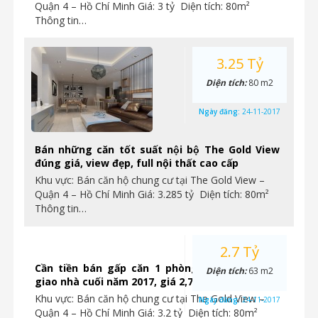
Quận 4 – Hồ Chí Minh Giá: 3 tỷ Diện tích: 80m²
Thông tin…
3.25 Tỷ
Diện tích:
80 m2
Ngày đăng:
24-11-2017
Bán những căn tốt suất nội bộ The Gold View
đúng giá, view đẹp, full nội thất cao cấp
Khu vực: Bán căn hộ chung cư tại The Gold View –
Quận 4 – Hồ Chí Minh Giá: 3.285 tỷ Diện tích: 80m²
Thông tin…
2.7 Tỷ
Cần tiền bán gấp căn 1 phòng ngủ Gold View
Diện tích:
63 m2
giao nhà cuối năm 2017, giá 2,7 tỷ. Ngay Quận 4
Khu vực: Bán căn hộ chung cư tại The Gold View –
Ngày đăng:
24-11-2017
Quận 4 – Hồ Chí Minh Giá: 3.2 tỷ Diện tích: 80m²