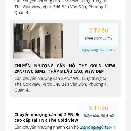
Cần chuyển nhượng căn 2PN/2WC, tầng trung tại
The GoldView, Vị trí: 346 Bến Vân Đồn, Phường 1,
Quận 4…
2 Triệu
Diện tích:
63 m2
Ngày đăng:
18-12-2017
CHUYỂN NHƯỢNG CĂN HỘ THE GOLD VIEW
2PN/1WC 63M2, THÁP B LẦU CAO, VIEW ĐẸP
Cần chuyển nhượng căn 2PN/1WC, tầng trung tại
The GoldView, Vị trí: 346 Bến Vân Đồn, Phường 1,
Quận 4…
5 Triệu
Chuyển nhượng căn hộ 2 PN, 90.4m2, hoàn thiện
Diện tích:
90,4 m2
cao cấp tại TNR The Gold View
Cần chuyển nhượng nhanh căn hộ 2 phòng ngủ tại
Ngày đăng:
14-12-2017