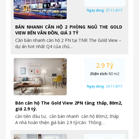
Ngày đăng:
27-11-2017
BÁN NHANH CĂN HỘ 2 PHÒNG NGỦ THE GOLD
VIEW BẾN VÂN ĐỒN, GIÁ 3 TỶ
Cần bán nhanh căn hộ 2 PN tại TNR The Gold View –
dự án hot nhất Q4 của chủ…
2.9 Tỷ
Diện tích:
80 m2
Ngày đăng:
24-11-2017
Bán căn hộ The Gold View 2PN tầng thấp, 80m2,
giá 2.9 tỷ.
cần tiền đầu tư, cần bán nhanh căn hộ 80m2, tháp
A nhà hoàn thiện giá bán 2.9 tỷ/căn. Thông…