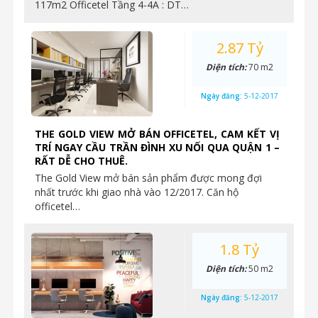
117m2 Officetel Tầng 4-4A : DT…
2.87 Tỷ
Diện tích:
70 m2
Ngày đăng:
5-12-2017
THE GOLD VIEW MỞ BÁN OFFICETEL, CAM KẾT VỊ
TRÍ NGAY CẦU TRẦN ĐÌNH XU NỐI QUA QUẬN 1 –
RẤT DỄ CHO THUÊ.
The Gold View mở bán sản phẩm được mong đợi
nhất trước khi giao nhà vào 12/2017. Căn hộ
officetel…
1.8 Tỷ
Diện tích:
50 m2
Ngày đăng:
5-12-2017