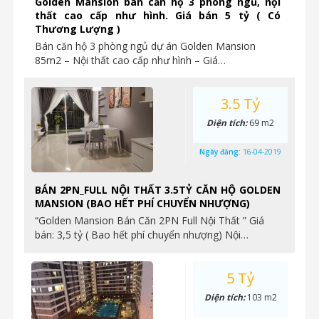
Golden Mansion bán căn hộ 3 phòng ngủ, nội
thất cao cấp như hình. Giá bán 5 tỷ ( Có
Thương Lượng )
Bán căn hộ 3 phòng ngủ dự án Golden Mansion
85m2 – Nội thất cao cấp như hình – Giá…
3.5 Tỷ
Diện tích:
69 m2
Ngày đăng:
16-04-2019
BÁN 2PN_FULL NỘI THẤT 3.5TỶ CĂN HỘ GOLDEN
MANSION (BAO HẾT PHÍ CHUYỂN NHƯỢNG)
“Golden Mansion Bán Căn 2PN Full Nội Thất ” Giá
bán: 3,5 tỷ ( Bao hết phí chuyển nhượng) Nội…
5 Tỷ
Diện tích:
103 m2