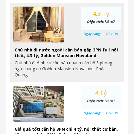
4.3 Tỷ
Diện tích:
86 m2
Ngày đăng:
19-07-2019
Chủ nhà đi nước ngoài cần bán gấp 3PN full nội
thất, 4.3 tỷ, Golden Mansion Novaland
Chủ nhà đi định cư cần bán nhanh căn hộ 3 phòng
ngủ chung cư Golden Mansion Novaland, Phổ
Quang,…
4 Tỷ
Diện tích:
86 m2
Ngày đăng:
19-07-2019
Giá quá tốt! căn hộ 3PN chỉ 4 tỷ, nội thất cơ bản,