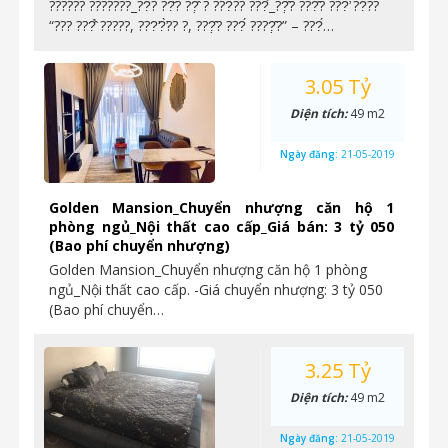
?????? ???????_??́? ??̆? ??̣̂ ? ???̀?? ???̉_??̣̂? ???̂́? ???̛ ??̀??
“??? ???̂̉ ?????, ???̛?̛̀?? ?, ???̣̂? ???́ ????̣̂?” – ???́…
3.05 Tỷ
Diện tích:
49 m2
Ngày đăng:
21-05-2019
Golden Mansion_Chuyển nhượng căn hộ 1
phòng ngủ_Nội thất cao cấp_Giá bán: 3 tỷ 050
(Bao phí chuyển nhượng)
Golden Mansion_Chuyển nhượng căn hộ 1 phòng
ngủ_Nội thất cao cấp. -Giá chuyển nhượng: 3 tỷ 050
(Bao phí chuyển…
3.25 Tỷ
Diện tích:
49 m2
Ngày đăng:
21-05-2019