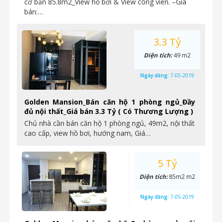
cơ bản 85.8m2_View hồ bơi & View công viên. –Giá
bán:…
3.3 Tỷ
Diện tích:
49 m2
Ngày đăng:
7-05-2019
Golden Mansion_Bán căn hộ 1 phòng ngủ_Đầy
đủ nội thất_Giá bán 3.3 Tỷ ( Có Thương Lượng )
Chủ nhà cần bán căn hộ 1 phòng ngủ, 49m2, nội thất
cao cấp, view hồ bơi, hướng nam, Giá…
5 Tỷ
Diện tích:
85m2 m2
Ngày đăng:
7-05-2019