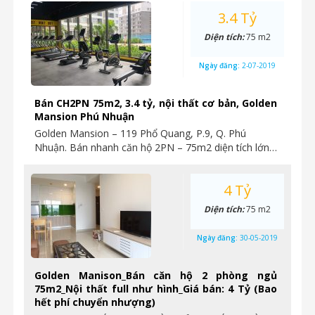
3.4 Tỷ
Diện tích:
75 m2
Ngày đăng:
2-07-2019
Bán CH2PN 75m2, 3.4 tỷ, nội thất cơ bản, Golden
Mansion Phú Nhuận
Golden Mansion – 119 Phổ Quang, P.9, Q. Phú
Nhuận. Bán nhanh căn hộ 2PN – 75m2 diện tích lớn…
4 Tỷ
Diện tích:
75 m2
Ngày đăng:
30-05-2019
Golden Manison_Bán căn hộ 2 phòng ngủ
75m2_Nội thất full như hình_Giá bán: 4 Tỷ (Bao
hết phí chuyển nhượng)