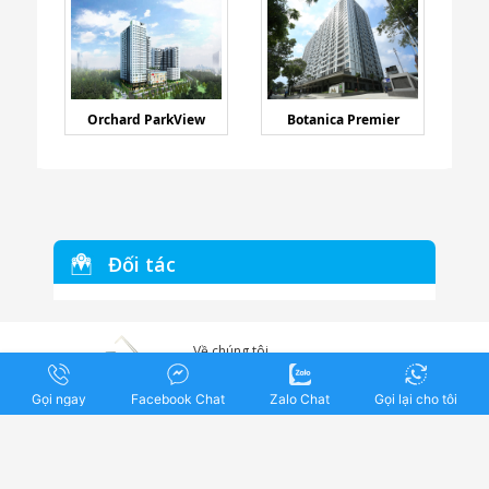
Orchard ParkView
Botanica Premier
Đối tác
Về chúng tôi
Ký gửi
Tuyển dụng
Gọi ngay
Facebook Chat
Zalo Chat
Gọi lại cho tôi
Liên hệ
Địa Ốc 247 – Cổng Thông Tin Truyền Thông BĐS