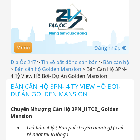
Menu
Đăng nhập
Địa Ốc 247
>
Tin về bất động sản bán
>
Bán căn hộ
>
Bán căn hộ Golden Mansion
>
Bán Căn Hộ 3PN-
4 Tỷ View Hồ Bơi- Dự Án Golden Mansion
BÁN CĂN HỘ 3PN- 4 TỶ VIEW HỒ BƠI-
DỰ ÁN GOLDEN MANSION
Chuyển Nhượng Căn Hộ 3PN_HTCB_ Golden
Mansion
Giá bán: 4 tỷ ( Bao phí chuyển nhượng) ( Giá
rẻ nhất thị trường )