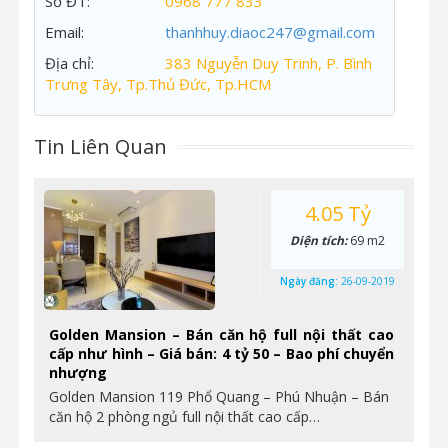
Số ĐT:
0968 777 833
Email:
thanhhuy.diaoc247@gmail.com
Địa chỉ:
383 Nguyễn Duy Trinh, P. Bình
Trưng Tây, Tp.Thủ Đức, Tp.HCM
Tin Liên Quan
4.05 Tỷ
Diện tích:
69 m2
Ngày đăng:
26-09-2019
Golden Mansion – Bán căn hộ full nội thất cao
cấp như hình – Giá bán: 4 tỷ 50 – Bao phí chuyển
nhượng
Golden Mansion 119 Phổ Quang – Phú Nhuận – Bán
căn hộ 2 phòng ngủ full nội thất cao cấp…