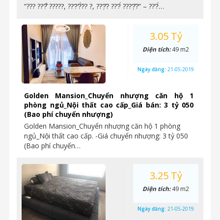
“??? ???̂̉ ?????, ???̛?̛̀?? ?, ???̣̂? ???́ ????̣̂?” – ???́…
3.05 Tỷ
Diện tích:
49 m2
Ngày đăng:
21-05-2019
Golden Mansion_Chuyển nhượng căn hộ 1
phòng ngủ_Nội thất cao cấp_Giá bán: 3 tỷ 050
(Bao phí chuyển nhượng)
Golden Mansion_Chuyển nhượng căn hộ 1 phòng
ngủ_Nội thất cao cấp. -Giá chuyển nhượng: 3 tỷ 050
(Bao phí chuyển…
3.25 Tỷ
Diện tích:
49 m2
Ngày đăng:
21-05-2019