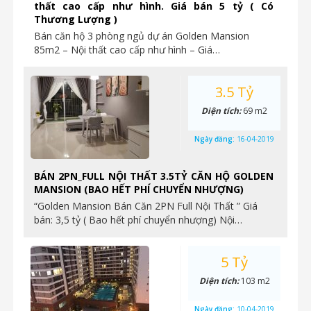
thất cao cấp như hình. Giá bán 5 tỷ ( Có
Thương Lượng )
Bán căn hộ 3 phòng ngủ dự án Golden Mansion
85m2 – Nội thất cao cấp như hình – Giá…
3.5 Tỷ
Diện tích:
69 m2
Ngày đăng:
16-04-2019
BÁN 2PN_FULL NỘI THẤT 3.5TỶ CĂN HỘ GOLDEN
MANSION (BAO HẾT PHÍ CHUYỂN NHƯỢNG)
“Golden Mansion Bán Căn 2PN Full Nội Thất ” Giá
bán: 3,5 tỷ ( Bao hết phí chuyển nhượng) Nội…
5 Tỷ
Diện tích:
103 m2
Ngày đăng:
10-04-2019