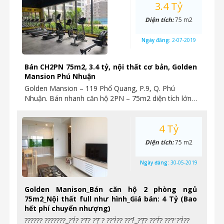
3.4 Tỷ
Diện tích:
75 m2
Ngày đăng:
2-07-2019
Bán CH2PN 75m2, 3.4 tỷ, nội thất cơ bản, Golden
Mansion Phú Nhuận
Golden Mansion – 119 Phổ Quang, P.9, Q. Phú
Nhuận. Bán nhanh căn hộ 2PN – 75m2 diện tích lớn…
4 Tỷ
Diện tích:
75 m2
Ngày đăng:
30-05-2019
Golden Manison_Bán căn hộ 2 phòng ngủ
75m2_Nội thất full như hình_Giá bán: 4 Tỷ (Bao
hết phí chuyển nhượng)
?????? ???????_??́? ??̆? ??̣̂ ? ???̀?? ???̉_??̣̂? ???̂́? ???̛ ??̀??