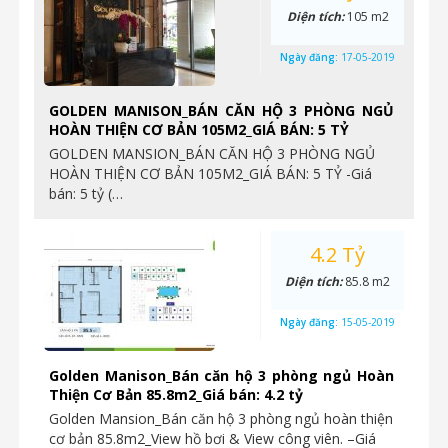
Diện tích:
105 m2
Ngày đăng:
17-05-2019
GOLDEN MANISON_BÁN CĂN HỘ 3 PHÒNG NGỦ
HOÀN THIỆN CƠ BẢN 105M2_GIÁ BÁN: 5 TỶ
GOLDEN MANSION_BÁN CĂN HỘ 3 PHÒNG NGỦ
HOÀN THIỆN CƠ BẢN 105M2_GIÁ BÁN: 5 TỶ -Giá
bán: 5 tỷ (…
4.2 Tỷ
Diện tích:
85.8 m2
Ngày đăng:
15-05-2019
Golden Manison_Bán căn hộ 3 phòng ngủ Hoàn
Thiện Cơ Bản 85.8m2_Giá bán: 4.2 tỷ
Golden Mansion_Bán căn hộ 3 phòng ngủ hoàn thiện
cơ bản 85.8m2_View hồ bơi & View công viên. –Giá