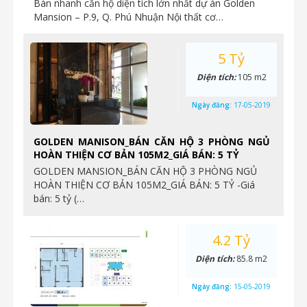
Bán nhanh căn hộ diện tích lớn nhất dự án Golden
Mansion – P.9, Q. Phú Nhuận Nội thất cơ…
5 Tỷ
Diện tích:
105 m2
Ngày đăng:
17-05-2019
GOLDEN MANISON_BÁN CĂN HỘ 3 PHÒNG NGỦ
HOÀN THIỆN CƠ BẢN 105M2_GIÁ BÁN: 5 TỶ
GOLDEN MANSION_BÁN CĂN HỘ 3 PHÒNG NGỦ
HOÀN THIỆN CƠ BẢN 105M2_GIÁ BÁN: 5 TỶ -Giá
bán: 5 tỷ (…
4.2 Tỷ
Diện tích:
85.8 m2
Ngày đăng:
15-05-2019