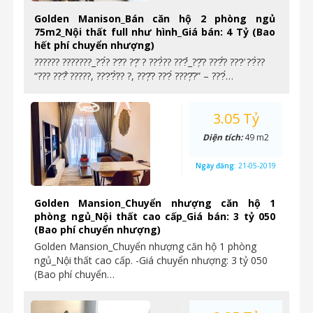
Golden Manison_Bán căn hộ 2 phòng ngủ
75m2_Nội thất full như hình_Giá bán: 4 Tỷ (Bao
hết phí chuyển nhượng)
?????? ???????_??́? ??̆? ??̣̂ ? ???̀?? ???̉_??̣̂? ???̂́? ???̛ ??̀??
“??? ???̂̉ ?????, ???̛?̛̀?? ?, ???̣̂? ???́ ????̣̂?” – ???́…
3.05 Tỷ
Diện tích:
49 m2
Ngày đăng:
21-05-2019
Golden Mansion_Chuyển nhượng căn hộ 1
phòng ngủ_Nội thất cao cấp_Giá bán: 3 tỷ 050
(Bao phí chuyển nhượng)
Golden Mansion_Chuyển nhượng căn hộ 1 phòng
ngủ_Nội thất cao cấp. -Giá chuyển nhượng: 3 tỷ 050
(Bao phí chuyển…