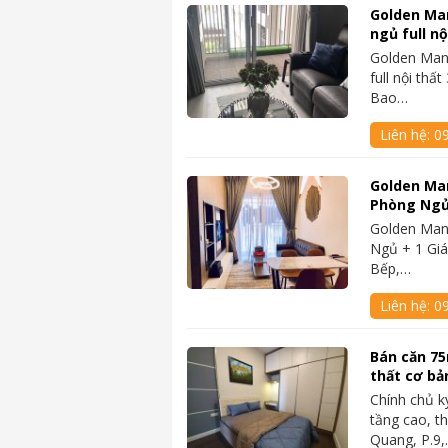
Golden Ma
ngủ full nộ
Golden Man
full nội thất
Bao…
Liên hệ:
0
Golden Ma
Phòng Ngủ 
Golden Man
Ngủ + 1 Giá
Bếp,…
Liên hệ:
0
Bán căn 75
thất cơ b
Chính chủ k
tầng cao, t
Quang, P.9