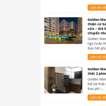
Liên hệ:
0
Golden Ma
thiện cơ b
cửa – Giá b
chuyển n
Golden Man
ngủ hoàn th
Bao hết ph
Liên hệ:
0
Golden Man
thất 2 phòn
Golden Man
full nội thất
Bao phí –…
Liên hệ:
0