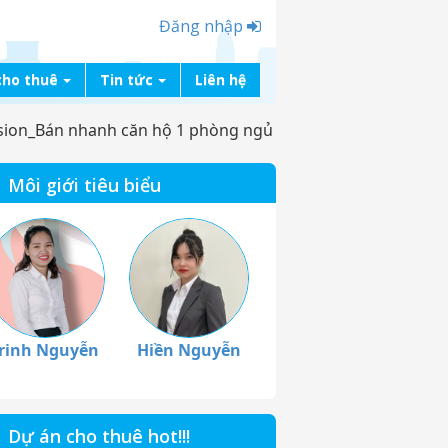
Đăng nhập
cho thuê
Tin tức
Liên hệ
ion_Bán nhanh căn hộ 1 phòng ngủ
Môi giới tiêu biểu
rinh Nguyễn
Hiền Nguyễn
Dự án cho thuê hot!!!