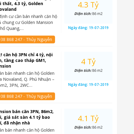
4.3 Tỷ
i thất, 4.3 tỷ, Golden
ovaland
Diện tích:
86 m2
định cư cần bán nhanh căn hộ
ủ chung cư Golden Mansion
Ngày đăng:
19-07-2019
Phổ Quang,…
938 868 247 - Thủy Nguyễn
! căn hộ 3PN chỉ 4 tỷ, nội
4 Tỷ
n, tầng cao tháp GM1,
nsion
Diện tích:
86 m2
ần bán nhanh căn hộ Golden
a Novaland, Q. Phú Nhuận –
Ngày đăng:
19-07-2019
 86m2, 3PN, 2WC…
938 868 247 - Thủy Nguyễn
nsion bán căn 3PN, 86m2,
4.1 Tỷ
, giá sát sàn 4.1 tỷ bao
í, đã nhận nhà
Diện tích:
86 m2
ần bán nhanh căn hộ Golden