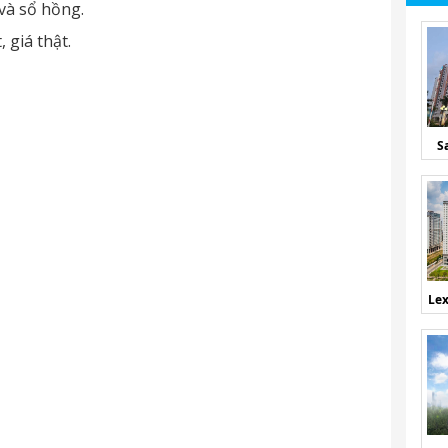
và sổ hồng.
 giá thật.
S
Lex