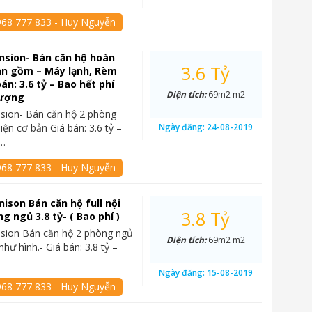
968 777 833 - Huy Nguyễn
nsion- Bán căn hộ hoàn
3.6 Tỷ
ản gồm – Máy lạnh, Rèm
án: 3.6 tỷ – Bao hết phí
Diện tích:
69m2 m2
hượng
sion- Bán căn hộ 2 phòng
iện cơ bản Giá bán: 3.6 tỷ –
Ngày đăng:
24-08-2019
í…
968 777 833 - Huy Nguyễn
ison Bán căn hộ full nội
3.8 Tỷ
g ngủ 3.8 tỷ- ( Bao phí )
sion Bán căn hộ 2 phòng ngủ
Diện tích:
69m2 m2
 như hình.- Giá bán: 3.8 tỷ –
Ngày đăng:
15-08-2019
968 777 833 - Huy Nguyễn