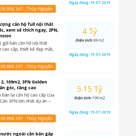
Ngày đăng:
19-07-2019
938 868 247 - Thủy Nguyễn
ợng căn hộ full nội thất
4 Tỷ
ắc, xem sẽ thích ngay, 2PN,
nsion
Diện tích:
69 m2
ý gửi bán căn hộ nội thất
 cao cấp, thiết kế đẹp mắt,
Ngày đăng:
19-07-2019
…
938 868 247 - Thủy Nguyễn
 2, 109m2, 3PN Golden
5.15 Tỷ
ăn góc, tầng cao
 bán lại căn hộ cao cấp của
Diện tích:
109 m2
Căn 3PN lớn nhất dự án –
Ngày đăng:
19-07-2019
938 868 247 - Thủy Nguyễn
 nước ngoài cần bán gấp