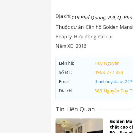
Địa chỉ:
119 Phổ Quang, P.9, Q. Ph
Thuộc dự án:
Căn hộ Golden Mans
Pháp lý:
Hợp đồng đặt cọc
Năm XD:
2016
Liên hệ:
Huy Nguyễn
Số ĐT:
0968 777 833
Email:
thanhhuy.diaoc24
Địa chỉ:
383 Nguyễn Duy Tr
Tin Liên Quan
Golden Man
thất cao c
50 – Bao p