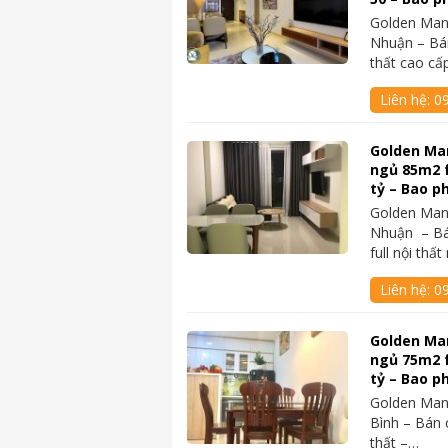
Golden Man
Nhuận – Bán
thất cao c
Liên hệ:
0
Golden Man
ngủ 85m2 fu
tỷ – Bao ph
Golden Man
Nhuận – Bá
full nội thấ
Liên hệ:
0
Golden Man
ngủ 75m2 fu
tỷ – Bao p
Golden Man
Bình – Bán 
thất –…