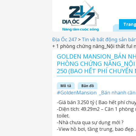
Trang
Địa Ốc 247
>
Tin về bất động sản bá
+ 1 phòng chứng năng_Nội thất ful n
GOLDEN MANSION_BÁN NH
PHÒNG CHỨNG NĂNG_NỘI T
250 (BAO HẾT PHÍ CHUYỂ
Mô tả
Bản đồ
#
GoldenMansion _Bán nhanh căn 
-Giá bán 3.250 tỷ ( Bao hết phí ch
-Diện tích: 49.29m2 – Căn 1 phòng
toilet.
-Nhà chưa qua sự dụng mới
?
-View hồ bơi, tầng trung, bao đẹp ..