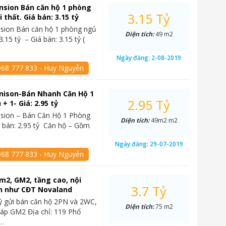
nsion Bán căn hộ 1 phòng
3.15 Tỷ
i thất. Giá bán: 3.15 tỷ
sion Bán căn hộ 1 phòng ngủ
Diện tích:
49 m2
 3.15 tỷ – Giá bán: 3.15 tỷ (
Ngày đăng:
2-08-2019
968 777 833 - Huy Nguyễn
nison-Bán Nhanh Căn Hộ 1
2.95 Tỷ
+ 1- Giá: 2.95 tỷ
sion – Bán Căn Hộ 1 Phòng
Diện tích:
49m2 m2
 bán: 2.95 tỷ Căn hộ – Gồm
Ngày đăng:
29-07-2019
968 777 833 - Huy Nguyễn
m2, GM2, tầng cao, nội
3.7 Tỷ
ản như CĐT Novaland
ý gửi bán căn hộ 2PN và 2WC,
Diện tích:
75 m2
háp GM2 Địa chỉ: 119 Phổ
,…