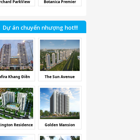
rchard ParkView
Botanica Premier
Dự án chuyển nhượng hot!!!
afira Khang Điền
The Sun Avenue
ington Residence
Golden Mansion