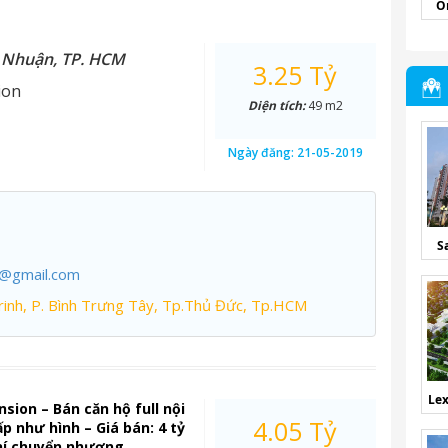
O
ú Nhuận, TP. HCM
3.25 Tỷ
ion
Diện tích:
49 m2
Ngày đăng:
21-05-2019
S
7@gmail.com
inh, P. Bình Trưng Tây, Tp.Thủ Đức, Tp.HCM
Lex
sion – Bán căn hộ full nội
4.05 Tỷ
ấp như hình – Giá bán: 4 tỷ
hí chuyển nhượng