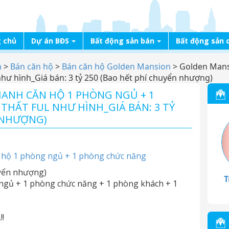
 chủ
Dự án BĐS
Bất động sản bán
Bất động sản 
n
>
Bán căn hộ
>
Bán căn hộ Golden Mansion
>
Golden Mans
hư hình_Giá bán: 3 tỷ 250 (Bao hết phí chuyển nhượng)
ANH CĂN HỘ 1 PHÒNG NGỦ + 1
HẤT FUL NHƯ HÌNH_GIÁ BÁN: 3 TỶ
N NHƯỢNG)
hộ 1 phòng ngủ + 1 phòng chức năng
uyển nhượng)
T
 ngủ + 1 phòng chức năng + 1 phòng khách + 1
!!