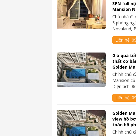
3PN full nộ
Mansion N
Chủ nhà đi 
3 phòng ng
Novaland, 
Liên hệ:
0
Giá quá tốt
thất cơ bả
Golden Ma
Chính chủ c
Mansion củ
Diện tích:
Liên hệ:
0
Golden Ma
view hồ bơi
toàn bộ ph
Chính chủ c