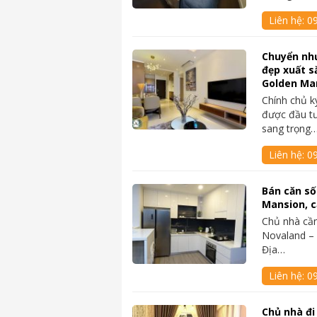
Liên hệ:
0
Chuyển như
đẹp xuất s
Golden Ma
Chính chủ k
được đầu tư
sang trọng
Liên hệ:
0
Bán căn số
Mansion, c
Chủ nhà cần
Novaland – 
Địa…
Liên hệ:
0
Chủ nhà đi