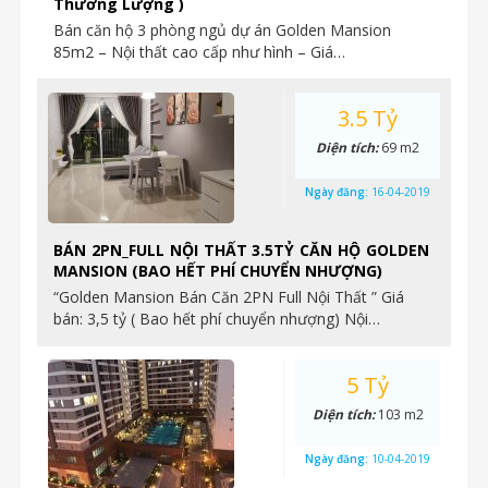
Thương Lượng )
Bán căn hộ 3 phòng ngủ dự án Golden Mansion
85m2 – Nội thất cao cấp như hình – Giá…
3.5 Tỷ
Diện tích:
69 m2
Ngày đăng:
16-04-2019
BÁN 2PN_FULL NỘI THẤT 3.5TỶ CĂN HỘ GOLDEN
MANSION (BAO HẾT PHÍ CHUYỂN NHƯỢNG)
“Golden Mansion Bán Căn 2PN Full Nội Thất ” Giá
bán: 3,5 tỷ ( Bao hết phí chuyển nhượng) Nội…
5 Tỷ
Diện tích:
103 m2
Ngày đăng:
10-04-2019