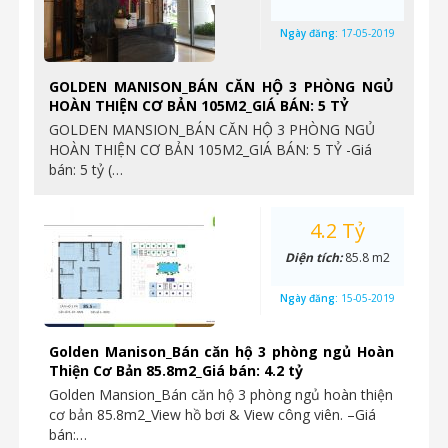
Ngày đăng:
17-05-2019
GOLDEN MANISON_BÁN CĂN HỘ 3 PHÒNG NGỦ
HOÀN THIỆN CƠ BẢN 105M2_GIÁ BÁN: 5 TỶ
GOLDEN MANSION_BÁN CĂN HỘ 3 PHÒNG NGỦ
HOÀN THIỆN CƠ BẢN 105M2_GIÁ BÁN: 5 TỶ -Giá
bán: 5 tỷ (…
4.2 Tỷ
Diện tích:
85.8 m2
Ngày đăng:
15-05-2019
Golden Manison_Bán căn hộ 3 phòng ngủ Hoàn
Thiện Cơ Bản 85.8m2_Giá bán: 4.2 tỷ
Golden Mansion_Bán căn hộ 3 phòng ngủ hoàn thiện
cơ bản 85.8m2_View hồ bơi & View công viên. –Giá
bán:…