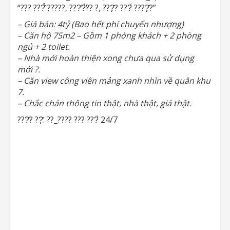
“??? ???̂̉ ?????, ???̛?̛̀?? ?, ???̣̂? ???́ ????̣̂?”
– Giá bán: 4tỷ (Bao hết phí chuyển nhượng)
– Căn hộ 75m2 – Gồm 1 phòng khách + 2 phòng
ngủ + 2 toilet.
– Nhà mới hoàn thiện xong chưa qua sử dụng
mới
?.
– Căn view công viên mảng xanh nhìn về quân khu
7.
– Chắc chán thông tin thật, nhà thật, giá thật.
???̂? ??̣̂: ??_???? ??? ???̀ 24/7