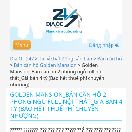
Menu
Đăng nhập
Địa Ốc 247
>
Tin về bất động sản bán
>
Bán căn hộ
>
Bán căn hộ Golden Mansion
>
Golden
Mansion_Bán căn hộ 2 phòng ngủ full nội
thất_Giá bán 4 tỷ (Bao hết thuế phí chuyển
nhượng)
GOLDEN MANSION_BÁN CĂN HỘ 2
PHÒNG NGỦ FULL NỘI THẤT_GIÁ BÁN 4
TỶ (BAO HẾT THUẾ PHÍ CHUYỂN
NHƯỢNG)
?????? ???????_??́? ??̆? ??̣̂ ? ???̀?? ???̉_??̣̂? ???̂́? ???̛ ??̀??