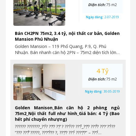
Diện tích:
75 m2
Ngày đăng:
2-07-2019
Bán CH2PN 75m2, 3.4 tỷ, nội thất cơ bản, Golden
Mansion Phú Nhuận
Golden Mansion – 119 Phổ Quang, P.9, Q. Phú
Nhuận. Bán nhanh căn hộ 2PN – 75m2 diện tích lớn…
4 Tỷ
Diện tích:
75 m2
Ngày đăng:
30-05-2019
Golden Manison_Bán căn hộ 2 phòng ngủ
75m2_Nội thất full như hình_Giá bán: 4 Tỷ (Bao
hết phí chuyển nhượng)
?????? ???????_??́? ??̆? ??̣̂ ? ???̀?? ???̉_??̣̂? ???̂́? ???̛ ??̀??
“??? ???̂̉ ?????, ???̛?̛̀?? ?, ???̣̂? ???́ ????̣̂?” – ???́…