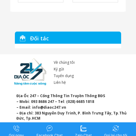
Đối tác
Về chúng tôi
Ký gửi
Tuyển dụng
Liên hệ
Địa Ốc 247 – Cổng Thông Tin Truyền Thông BĐS
– Mobi: 093 8686 247 – Tel: (028) 6685 1818
– Email:
info@diaoc247.vn
– Địa chỉ: 383 Nguyễn Duy Trinh, P. Bình Trưng Tây, Tp.Thủ
Đức, Tp.HCM
Gọi ngay
Facebook Chat
Zalo Chat
Gọi lại cho tôi