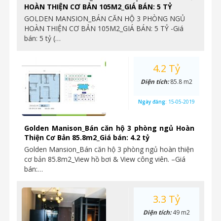
HOÀN THIỆN CƠ BẢN 105M2_GIÁ BÁN: 5 TỶ
GOLDEN MANSION_BÁN CĂN HỘ 3 PHÒNG NGỦ
HOÀN THIỆN CƠ BẢN 105M2_GIÁ BÁN: 5 TỶ -Giá
bán: 5 tỷ (…
4.2 Tỷ
Diện tích:
85.8 m2
Ngày đăng:
15-05-2019
Golden Manison_Bán căn hộ 3 phòng ngủ Hoàn
Thiện Cơ Bản 85.8m2_Giá bán: 4.2 tỷ
Golden Mansion_Bán căn hộ 3 phòng ngủ hoàn thiện
cơ bản 85.8m2_View hồ bơi & View công viên. –Giá
bán:…
3.3 Tỷ
Diện tích:
49 m2