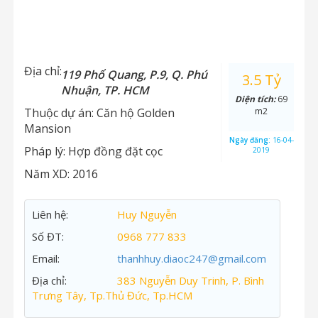
Địa chỉ:
119 Phổ Quang, P.9, Q. Phú
3.5 Tỷ
Nhuận, TP. HCM
Diện tích:
69
Thuộc dự án:
Căn hộ Golden
m2
Mansion
Ngày đăng:
16-04-
Pháp lý:
Hợp đồng đặt cọc
2019
Năm XD:
2016
Liên hệ:
Huy Nguyễn
Số ĐT:
0968 777 833
Email:
thanhhuy.diaoc247@gmail.com
Địa chỉ:
383 Nguyễn Duy Trinh, P. Bình
Trưng Tây, Tp.Thủ Đức, Tp.HCM