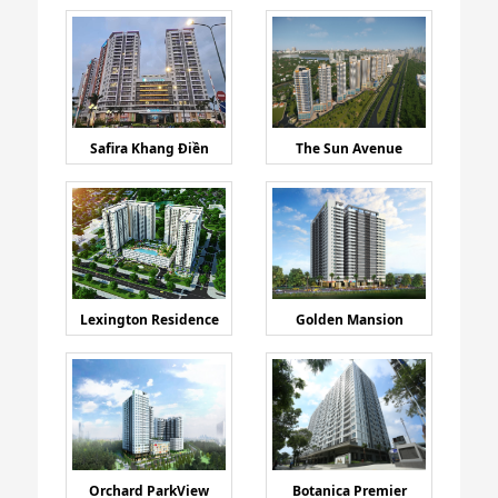
Safira Khang Điền
The Sun Avenue
Lexington Residence
Golden Mansion
Orchard ParkView
Botanica Premier