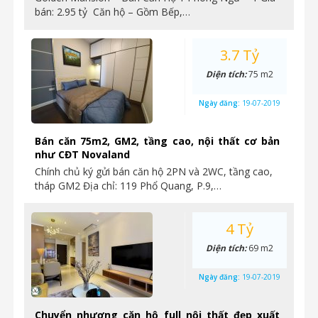
bán: 2.95 tỷ Căn hộ – Gồm Bếp,…
3.7 Tỷ
Diện tích:
75 m2
Ngày đăng:
19-07-2019
Bán căn 75m2, GM2, tầng cao, nội thất cơ bản
như CĐT Novaland
Chính chủ ký gửi bán căn hộ 2PN và 2WC, tầng cao,
tháp GM2 Địa chỉ: 119 Phổ Quang, P.9,…
4 Tỷ
Diện tích:
69 m2
Ngày đăng:
19-07-2019
Chuyển nhượng căn hộ full nội thất đẹp xuất