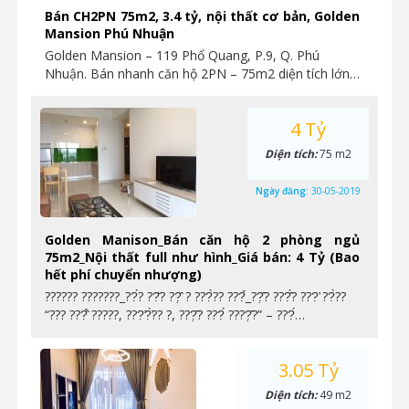
Bán CH2PN 75m2, 3.4 tỷ, nội thất cơ bản, Golden
Mansion Phú Nhuận
Golden Mansion – 119 Phổ Quang, P.9, Q. Phú
Nhuận. Bán nhanh căn hộ 2PN – 75m2 diện tích lớn…
4 Tỷ
Diện tích:
75 m2
Ngày đăng:
30-05-2019
Golden Manison_Bán căn hộ 2 phòng ngủ
75m2_Nội thất full như hình_Giá bán: 4 Tỷ (Bao
hết phí chuyển nhượng)
?????? ???????_??́? ??̆? ??̣̂ ? ???̀?? ???̉_??̣̂? ???̂́? ???̛ ??̀??
“??? ???̂̉ ?????, ???̛?̛̀?? ?, ???̣̂? ???́ ????̣̂?” – ???́…
3.05 Tỷ
Diện tích:
49 m2