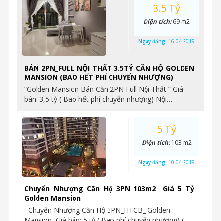
3.5 Tỷ
Diện tích:
69 m2
Ngày đăng:
16-04-2019
BÁN 2PN_FULL NỘI THẤT 3.5TỶ CĂN HỘ GOLDEN
MANSION (BAO HẾT PHÍ CHUYỂN NHƯỢNG)
“Golden Mansion Bán Căn 2PN Full Nội Thất ” Giá
bán: 3,5 tỷ ( Bao hết phí chuyển nhượng) Nội…
5 Tỷ
Diện tích:
103 m2
Ngày đăng:
10-04-2019
Chuyển Nhượng Căn Hộ 3PN_103m2_ Giá 5 Tỷ
Golden Mansion
Chuyển Nhượng Căn Hộ 3PN_HTCB_ Golden
Mansion Giá bán: 5 tỷ ( Bao phí chuyển nhượng) (