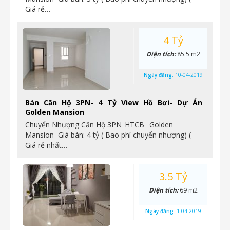
Giá rẻ…
4 Tỷ
Diện tích:
85.5 m2
Ngày đăng:
10-04-2019
Bán Căn Hộ 3PN- 4 Tỷ View Hồ Bơi- Dự Án
Golden Mansion
Chuyển Nhượng Căn Hộ 3PN_HTCB_ Golden
Mansion Giá bán: 4 tỷ ( Bao phí chuyển nhượng) (
Giá rẻ nhất…
3.5 Tỷ
Diện tích:
69 m2
Ngày đăng:
1-04-2019