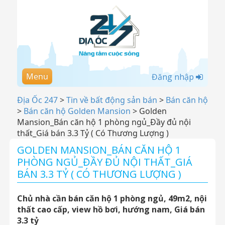
Menu
Đăng nhập
Địa Ốc 247
>
Tin về bất động sản bán
>
Bán căn hộ
>
Bán căn hộ Golden Mansion
>
Golden
Mansion_Bán căn hộ 1 phòng ngủ_Đầy đủ nội
thất_Giá bán 3.3 Tỷ ( Có Thương Lượng )
GOLDEN MANSION_BÁN CĂN HỘ 1
PHÒNG NGỦ_ĐẦY ĐỦ NỘI THẤT_GIÁ
BÁN 3.3 TỶ ( CÓ THƯƠNG LƯỢNG )
Chủ nhà cần bán căn hộ 1 phòng ngủ, 49m2, nội
thất cao cấp, view hồ bơi, hướng nam, Giá bán
3.3 tỷ