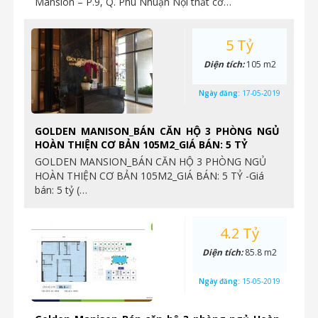
Mansion – P.9, Q. Phú Nhuận Nội thất cơ…
5 Tỷ
Diện tích:
105 m2
Ngày đăng:
17-05-2019
GOLDEN MANISON_BÁN CĂN HỘ 3 PHÒNG NGỦ
HOÀN THIỆN CƠ BẢN 105M2_GIÁ BÁN: 5 TỶ
GOLDEN MANSION_BÁN CĂN HỘ 3 PHÒNG NGỦ
HOÀN THIỆN CƠ BẢN 105M2_GIÁ BÁN: 5 TỶ -Giá
bán: 5 tỷ (…
4.2 Tỷ
Diện tích:
85.8 m2
Ngày đăng:
15-05-2019