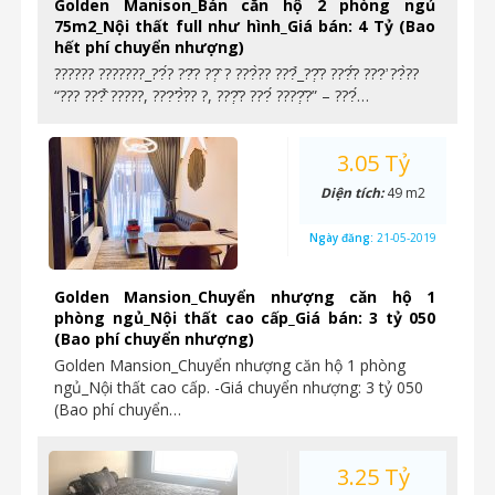
Golden Manison_Bán căn hộ 2 phòng ngủ
75m2_Nội thất full như hình_Giá bán: 4 Tỷ (Bao
hết phí chuyển nhượng)
?????? ???????_??́? ??̆? ??̣̂ ? ???̀?? ???̉_??̣̂? ???̂́? ???̛ ??̀??
“??? ???̂̉ ?????, ???̛?̛̀?? ?, ???̣̂? ???́ ????̣̂?” – ???́…
3.05 Tỷ
Diện tích:
49 m2
Ngày đăng:
21-05-2019
Golden Mansion_Chuyển nhượng căn hộ 1
phòng ngủ_Nội thất cao cấp_Giá bán: 3 tỷ 050
(Bao phí chuyển nhượng)
Golden Mansion_Chuyển nhượng căn hộ 1 phòng
ngủ_Nội thất cao cấp. -Giá chuyển nhượng: 3 tỷ 050
(Bao phí chuyển…
3.25 Tỷ