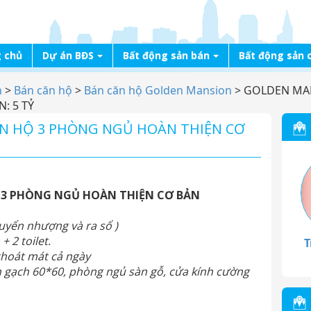
 chủ
Dự án BĐS
Bất động sản bán
Bất động sản 
n
>
Bán căn hộ
>
Bán căn hộ Golden Mansion
>
GOLDEN MA
: 5 TỶ
N HỘ 3 PHÒNG NGỦ HOÀN THIỆN CƠ
3 PHÒNG NGỦ HOÀN THIỆN CƠ BẢN
huyển nhượng và ra sổ )
 2 toilet.
T
thoát mát cả ngày
h gạch 60*60, phòng ngủ sàn gỗ, cửa kính cường