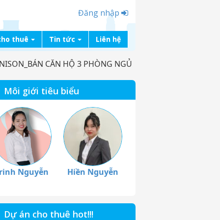
Đăng nhập
cho thuê
Tin tức
Liên hệ
NISON_BÁN CĂN HỘ 3 PHÒNG NGỦ
Môi giới tiêu biểu
rinh Nguyễn
Hiền Nguyễn
Dự án cho thuê hot!!!