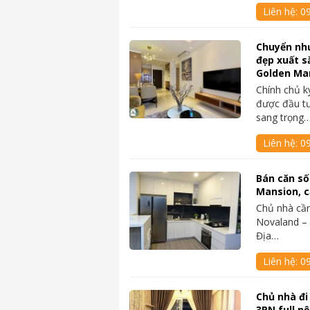
Liên hệ:
0
Chuyển như
đẹp xuất s
Golden Ma
Chính chủ k
được đầu tư
sang trọng
Liên hệ:
0
Bán căn số
Mansion, c
Chủ nhà cần
Novaland – 
Địa…
Liên hệ:
0
Chủ nhà đi
3PN full nộ