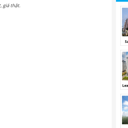
t,
giá thật.
S
Lex