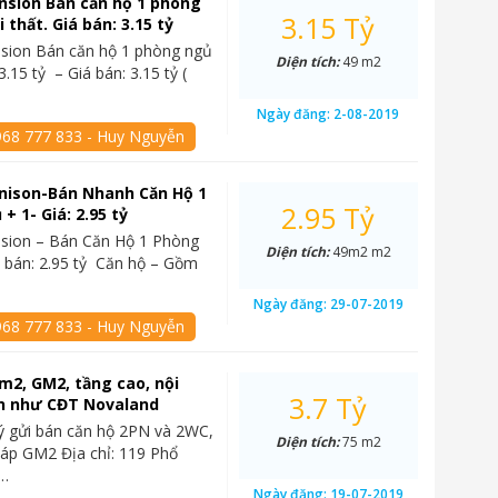
nsion Bán căn hộ 1 phòng
3.15 Tỷ
i thất. Giá bán: 3.15 tỷ
sion Bán căn hộ 1 phòng ngủ
Diện tích:
49 m2
 3.15 tỷ – Giá bán: 3.15 tỷ (
Ngày đăng:
2-08-2019
968 777 833 - Huy Nguyễn
nison-Bán Nhanh Căn Hộ 1
2.95 Tỷ
+ 1- Giá: 2.95 tỷ
sion – Bán Căn Hộ 1 Phòng
Diện tích:
49m2 m2
 bán: 2.95 tỷ Căn hộ – Gồm
Ngày đăng:
29-07-2019
968 777 833 - Huy Nguyễn
m2, GM2, tầng cao, nội
3.7 Tỷ
ản như CĐT Novaland
ý gửi bán căn hộ 2PN và 2WC,
Diện tích:
75 m2
háp GM2 Địa chỉ: 119 Phổ
,…
Ngày đăng:
19-07-2019