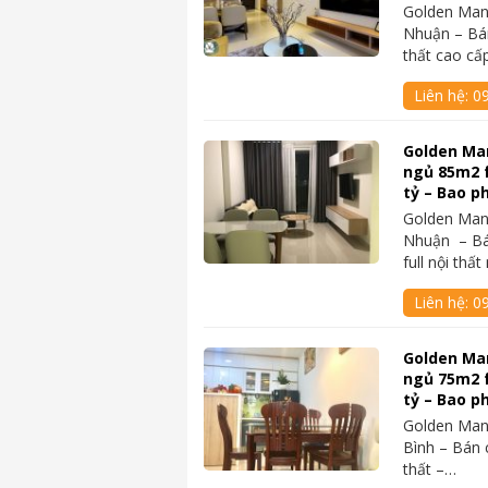
Golden Man
Nhuận – Bán
thất cao c
Liên hệ:
0
Golden Man
ngủ 85m2 fu
tỷ – Bao ph
Golden Man
Nhuận – Bá
full nội thấ
Liên hệ:
0
Golden Man
ngủ 75m2 fu
tỷ – Bao p
Golden Man
Bình – Bán 
thất –…