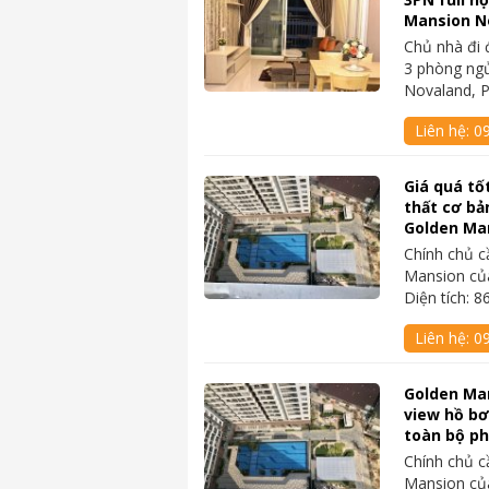
Mansion N
Chủ nhà đi 
3 phòng ng
Novaland, 
Liên hệ:
0
Giá quá tốt
thất cơ bả
Golden Ma
Chính chủ c
Mansion củ
Diện tích:
Liên hệ:
0
Golden Ma
view hồ bơi
toàn bộ ph
Chính chủ c
Mansion củ