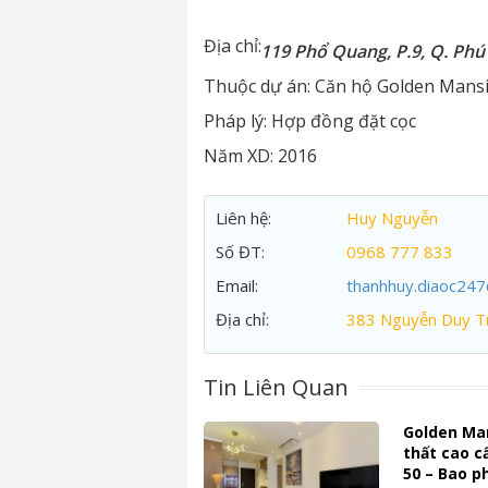
Địa chỉ:
119 Phổ Quang, P.9, Q. Ph
Thuộc dự án:
Căn hộ Golden Mans
Pháp lý:
Hợp đồng đặt cọc
Năm XD:
2016
Liên hệ:
Huy Nguyễn
Số ĐT:
0968 777 833
Email:
thanhhuy.diaoc24
Địa chỉ:
383 Nguyễn Duy Tr
Tin Liên Quan
Golden Man
thất cao c
50 – Bao p