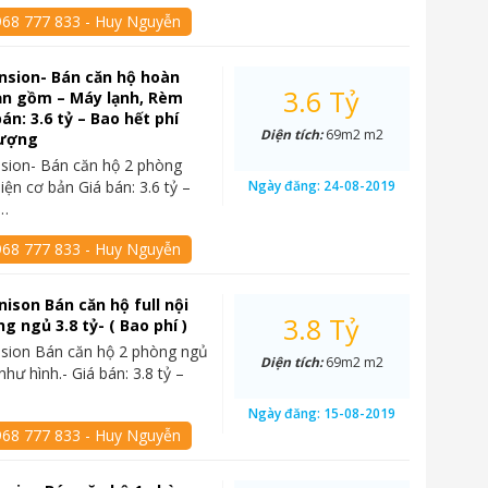
968 777 833 - Huy Nguyễn
nsion- Bán căn hộ hoàn
3.6 Tỷ
ản gồm – Máy lạnh, Rèm
án: 3.6 tỷ – Bao hết phí
Diện tích:
69m2 m2
hượng
sion- Bán căn hộ 2 phòng
iện cơ bản Giá bán: 3.6 tỷ –
Ngày đăng:
24-08-2019
í…
968 777 833 - Huy Nguyễn
ison Bán căn hộ full nội
3.8 Tỷ
g ngủ 3.8 tỷ- ( Bao phí )
sion Bán căn hộ 2 phòng ngủ
Diện tích:
69m2 m2
 như hình.- Giá bán: 3.8 tỷ –
Ngày đăng:
15-08-2019
968 777 833 - Huy Nguyễn