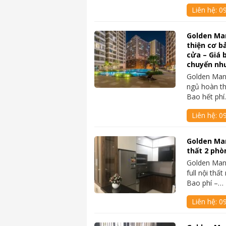
Liên hệ:
0
Golden Ma
thiện cơ b
cửa – Giá b
chuyển n
Golden Man
ngủ hoàn th
Bao hết ph
Liên hệ:
0
Golden Man
thất 2 phòn
Golden Man
full nội thất
Bao phí –…
Liên hệ:
0