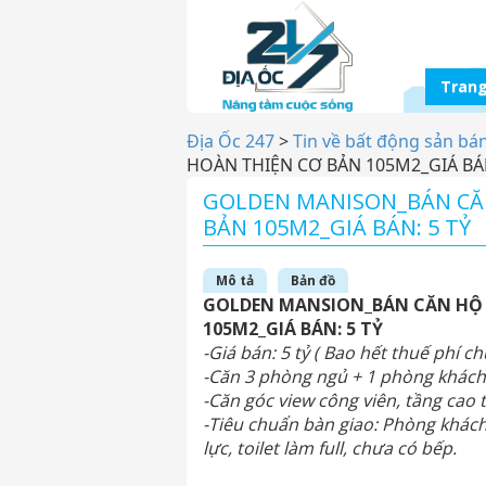
Trang
Địa Ốc 247
>
Tin về bất động sản bá
HOÀN THIỆN CƠ BẢN 105M2_GIÁ BÁN
GOLDEN MANISON_BÁN CĂ
BẢN 105M2_GIÁ BÁN: 5 TỶ
Mô tả
Bản đồ
GOLDEN MANSION_BÁN CĂN HỘ 
105M2_GIÁ BÁN: 5 TỶ
-Giá bán: 5 tỷ ( Bao hết thuế phí c
-Căn 3 phòng ngủ + 1 phòng khách +
-Căn góc view công viên, tầng cao 
-Tiêu chuẩn bàn giao: Phòng khác
lực, toilet làm full, chưa có bếp.