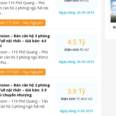
Diện tích:
69 m2
sion 119 Phổ Quang – Phú
 căn hộ 2 phòng ngủ full nội
Ngày đăng:
26-09-2019
ấp…
968 777 833 - Huy Nguyễn
O
sion – Bán căn hộ 3 phòng
4.5 Tỷ
ll nội thất – Giá bán: 4.5
í
Diện tích:
85 m2
sion – 119 Phổ Quang – Phú
n căn hộ 3 phòng ngủ 85m2
Ngày đăng:
26-09-2019
t như…
968 777 833 - Huy Nguyễn
sion – Bán căn hộ 2 phòng
3.9 Tỷ
ll nội thất – Giá bán: 3.9
hí chuyển nhượng
Diện tích:
75.4m2 m2
sion – 119 Phổ Quang – Tân
căn hộ 2 phòng ngủ full nội
Ngày đăng:
6-09-2019