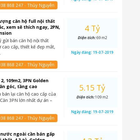
938 868 247 - Thủy Nguyễn
ợng căn hộ full nội thất
4 Tỷ
ắc, xem sẽ thích ngay, 2PN,
nsion
Diện tích:
69 m2
ý gửi bán căn hộ nội thất
 cao cấp, thiết kế đẹp mắt,
Ngày đăng:
19-07-2019
…
938 868 247 - Thủy Nguyễn
 2, 109m2, 3PN Golden
5.15 Tỷ
ăn góc, tầng cao
 bán lại căn hộ cao cấp của
Diện tích:
109 m2
Căn 3PN lớn nhất dự án –
Ngày đăng:
19-07-2019
938 868 247 - Thủy Nguyễn
 nước ngoài cần bán gấp
i thất, 4.3 tỷ, Golden