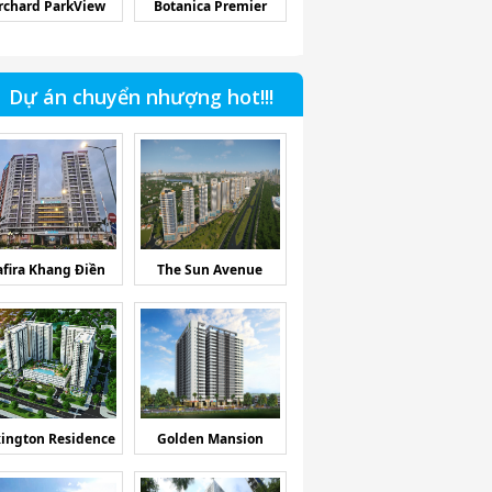
rchard ParkView
Botanica Premier
Dự án chuyển nhượng hot!!!
afira Khang Điền
The Sun Avenue
ington Residence
Golden Mansion