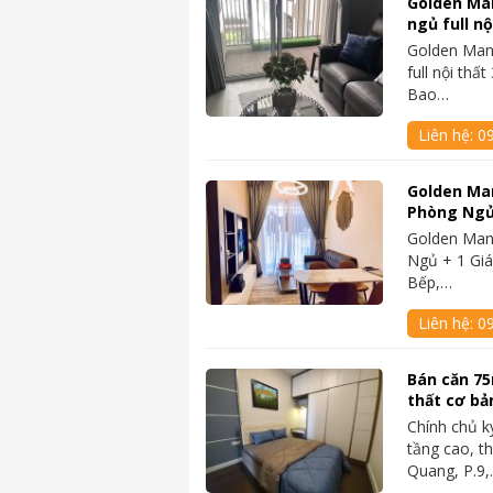
Golden Ma
ngủ full nộ
Golden Man
full nội thất
Bao…
Liên hệ:
0
Golden Ma
Phòng Ngủ 
Golden Man
Ngủ + 1 Giá
Bếp,…
Liên hệ:
0
Bán căn 75
thất cơ b
Chính chủ k
tầng cao, t
Quang, P.9