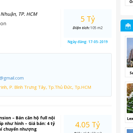
O
ú Nhuận, TP. HCM
5 Tỷ
ion
Diện tích:
105 m2
Ngày đăng:
17-05-2019
S
7@gmail.com
inh, P. Bình Trưng Tây, Tp.Thủ Đức, Tp.HCM
sion – Bán căn hộ full nội
Lex
4.05 Tỷ
ấp như hình – Giá bán: 4 tỷ
hí chuyển nhượng