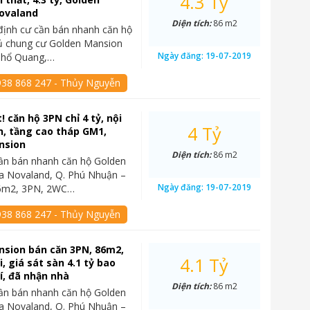
4.3 Tỷ
ovaland
Diện tích:
86 m2
định cư cần bán nhanh căn hộ
ủ chung cư Golden Mansion
Ngày đăng:
19-07-2019
Phổ Quang,…
938 868 247 - Thủy Nguyễn
! căn hộ 3PN chỉ 4 tỷ, nội
4 Tỷ
n, tầng cao tháp GM1,
nsion
Diện tích:
86 m2
ần bán nhanh căn hộ Golden
a Novaland, Q. Phú Nhuận –
Ngày đăng:
19-07-2019
 86m2, 3PN, 2WC…
938 868 247 - Thủy Nguyễn
nsion bán căn 3PN, 86m2,
4.1 Tỷ
, giá sát sàn 4.1 tỷ bao
í, đã nhận nhà
Diện tích:
86 m2
ần bán nhanh căn hộ Golden
a Novaland, Q. Phú Nhuận –