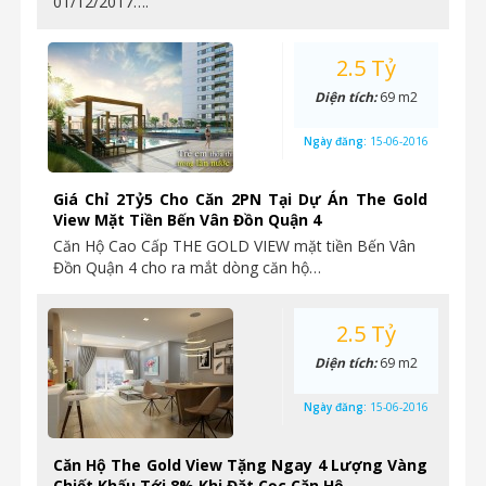
01/12/2017….
2.5 Tỷ
Diện tích:
69 m2
Ngày đăng:
15-06-2016
Giá Chỉ 2Tỷ5 Cho Căn 2PN Tại Dự Án The Gold
View Mặt Tiền Bến Vân Đồn Quận 4
Căn Hộ Cao Cấp THE GOLD VIEW mặt tiền Bến Vân
Đồn Quận 4 cho ra mắt dòng căn hộ…
2.5 Tỷ
Diện tích:
69 m2
Ngày đăng:
15-06-2016
Căn Hộ The Gold View Tặng Ngay 4 Lượng Vàng
Chiết Khấu Tới 8% Khi Đặt Cọc Căn Hộ