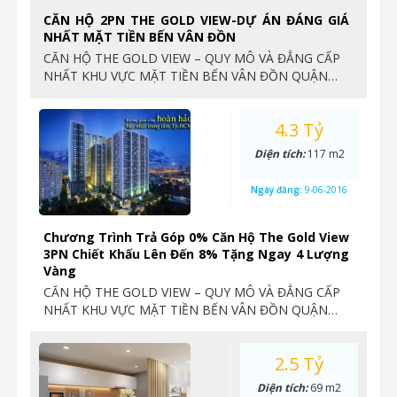
CĂN HỘ 2PN THE GOLD VIEW-DỰ ÁN ĐÁNG GIÁ
NHẤT MẶT TIỀN BẾN VÂN ĐỒN
CĂN HỘ THE GOLD VIEW – QUY MÔ VÀ ĐẲNG CẤP
NHẤT KHU VỰC MẶT TIỀN BẾN VÂN ĐỒN QUẬN…
4.3 Tỷ
Diện tích:
117 m2
Ngày đăng:
9-06-2016
Chương Trình Trả Góp 0% Căn Hộ The Gold View
3PN Chiết Khấu Lên Đến 8% Tặng Ngay 4 Lượng
Vàng
CĂN HỘ THE GOLD VIEW – QUY MÔ VÀ ĐẲNG CẤP
NHẤT KHU VỰC MẶT TIỀN BẾN VÂN ĐỒN QUẬN…
2.5 Tỷ
Diện tích:
69 m2