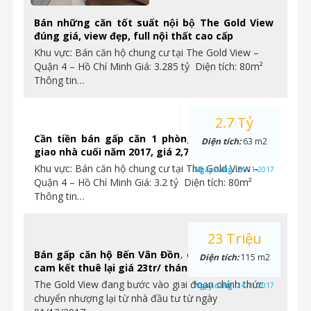
Bán những căn tốt suất nội bộ The Gold View
đúng giá, view đẹp, full nội thất cao cấp
Khu vực: Bán căn hộ chung cư tại The Gold View –
Quận 4 – Hồ Chí Minh Giá: 3.285 tỷ Diện tích: 80m²
Thông tin…
2.7 Tỷ
Cần tiền bán gấp căn 1 phòng ngủ Gold View
Diện tích:
63 m2
giao nhà cuối năm 2017, giá 2,7 tỷ. Ngay Quận 4
Khu vực: Bán căn hộ chung cư tại The Gold View –
Ngày đăng:
24-11-2017
Quận 4 – Hồ Chí Minh Giá: 3.2 tỷ Diện tích: 80m²
Thông tin…
23 Triệu
Bán gấp căn hộ Bến Vân Đồn, chỉ từ 2.4tỷ/ căn,
Diện tích:
115 m2
cam kết thuê lại giá 23tr/ tháng.
The Gold View đang bước vào giai đoạn chính thức
Ngày đăng:
24-11-2017
chuyển nhượng lại từ nhà đầu tư từ ngày