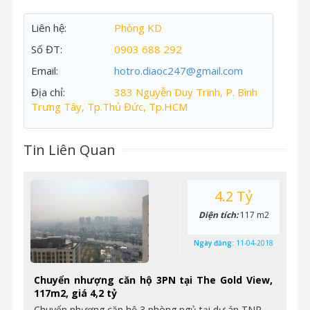
Liên hệ:
Phòng KD
Số ĐT:
0903 688 292
Email:
hotro.diaoc247@gmail.com
Địa chỉ:
383 Nguyễn Duy Trinh, P. Bình
Trưng Tây, Tp.Thủ Đức, Tp.HCM
Tin Liên Quan
4.2 Tỷ
Diện tích:
117 m2
Ngày đăng:
11-04-2018
Chuyển nhượng căn hộ 3PN tại The Gold View,
117m2, giá 4,2 tỷ
Chuyển nhượng căn hộ 3 phòng ngủ tại dự án TNR