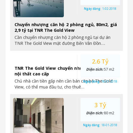
Ngày đăng:
1-02-2018
Chuyển nhượng căn hộ 2 phòng ngủ, 80m2, giá
2,9 tỷ tại TNR The Gold View
Cần chuyển nhượng căn hộ 2 phòng ngủ tại dự án
TNR The Gold View mặt đường Bến Vân Đồn….
2.6 Tỷ
TNR The Gold View chuyển nhượng căn hộ 1PN
Diện tích:
57 m2
nội thất cao cấp
Chủ nhà cần tiền gấp nên cần bán căn hộ The Gold
Ngày đăng:
18-01-2018
View, có thể mua đầu tư, cho thuê…
3 Tỷ
Diện tích:
80 m2
Ngày đăng:
18-01-2018