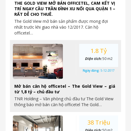
THE GOLD VIEW MỞ BÁN OFFICETEL, CAM KẾT VỊ
TRÍ NGAY CẦU TRẦN ĐÌNH XU NỐI QUA QUẬN 1 –
RẤT DỄ CHO THUÊ.
The Gold View mở bán sản phẩm được mong đợi
nhất trước khi giao nhà vào 12/2017. Căn hộ
officetel…
1.8 Tỷ
Diện tích:
50 m2
Ngày đăng:
5-12-2017
Mở bán căn hộ officetel – The Gold View – giá
từ 1,8 tỷ – chủ đầu tư
TNR Holding – Văn phòng chủ đầu tư The Gold View
thông báo mở bán căn hộ officetel The Gold…
38 Triệu
Diện tích:
50 m2