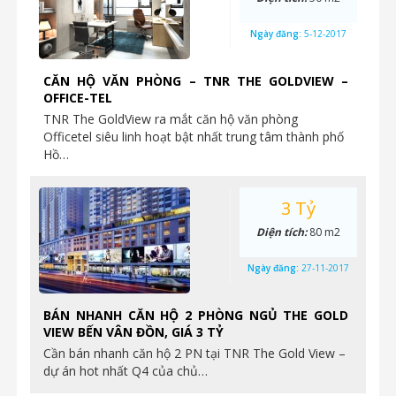
Ngày đăng:
5-12-2017
CĂN HỘ VĂN PHÒNG – TNR THE GOLDVIEW –
OFFICE-TEL
TNR The GoldView ra mắt căn hộ văn phòng
Officetel siêu linh hoạt bật nhất trung tâm thành phố
Hồ…
3 Tỷ
Diện tích:
80 m2
Ngày đăng:
27-11-2017
BÁN NHANH CĂN HỘ 2 PHÒNG NGỦ THE GOLD
VIEW BẾN VÂN ĐỒN, GIÁ 3 TỶ
Cần bán nhanh căn hộ 2 PN tại TNR The Gold View –
dự án hot nhất Q4 của chủ…