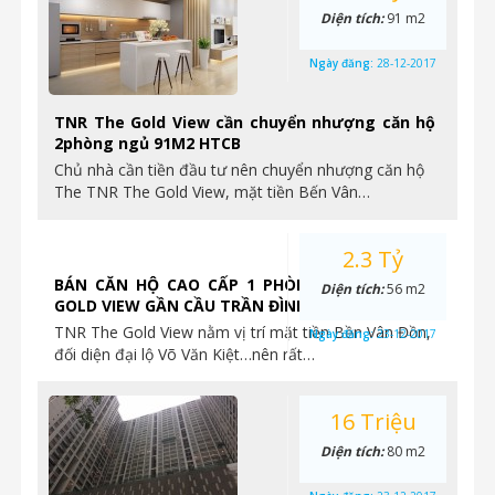
Diện tích:
91 m2
Ngày đăng:
28-12-2017
TNR The Gold View cần chuyển nhượng căn hộ
2phòng ngủ 91M2 HTCB
Chủ nhà cần tiền đầu tư nên chuyển nhượng căn hộ
The TNR The Gold View, mặt tiền Bến Vân…
2.3 Tỷ
BÁN CĂN HỘ CAO CẤP 1 PHÒNG NGỦ TẠI THE
Diện tích:
56 m2
GOLD VIEW GẦN CẦU TRẦN ĐÌNH XU
TNR The Gold View nằm vị trí mặt tiền Bền Vân Đồn,
Ngày đăng:
23-12-2017
đối diện đại lộ Võ Văn Kiệt…nên rất…
16 Triệu
Diện tích:
80 m2