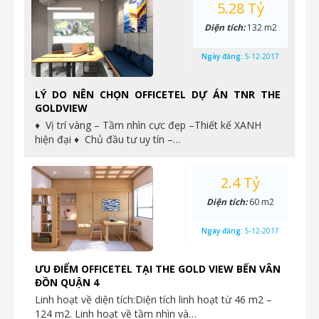
5.28 Tỷ
Diện tích:
132 m2
Ngày đăng:
5-12-2017
LÝ DO NÊN CHỌN OFFICETEL DỰ ÁN TNR THE
GOLDVIEW
♦ Vị trí vàng – Tầm nhìn cực đẹp –Thiết kế XANH
hiện đại ♦ Chủ đầu tư uy tín –…
2.4 Tỷ
Diện tích:
60 m2
Ngày đăng:
5-12-2017
ƯU ĐIỂM OFFICETEL TẠI THE GOLD VIEW BẾN VÂN
ĐỒN QUẬN 4
Linh hoạt về diện tích:Diện tích linh hoạt từ 46 m2 –
124 m2. Linh hoạt về tầm nhìn và…