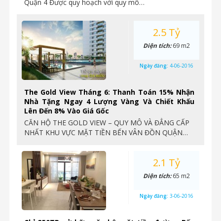
Quận 4 Được quy hoạch với quy mô…
2.5 Tỷ
Diện tích:
69 m2
Ngày đăng:
4-06-2016
The Gold View Tháng 6: Thanh Toán 15% Nhận
Nhà Tặng Ngay 4 Lượng Vàng Và Chiết Khấu
Lên Đến 8% Vào Giá Gốc
CĂN HỘ THE GOLD VIEW – QUY MÔ VÀ ĐẲNG CẤP
NHẤT KHU VỰC MẶT TIỀN BẾN VÂN ĐỒN QUẬN…
2.1 Tỷ
Diện tích:
65 m2
Ngày đăng:
3-06-2016