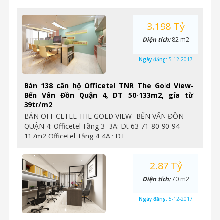
3.198 Tỷ
Diện tích:
82 m2
Ngày đăng:
5-12-2017
Bán 138 căn hộ Officetel TNR The Gold View-
Bến Vân Đồn Quận 4, DT 50-133m2, gía từ
39tr/m2
BÁN OFFICETEL THE GOLD VIEW -BẾN VẤN ĐỒN
QUẬN 4: Officetel Tầng 3- 3A: Dt 63-71-80-90-94-
117m2 Officetel Tầng 4-4A : DT…
2.87 Tỷ
Diện tích:
70 m2
Ngày đăng:
5-12-2017