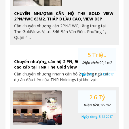
CHUYỂN NHƯỢNG CĂN HỘ THE GOLD VIEW
2PN/1WC 63M2, THÁP B LẦU CAO, VIEW ĐẸP
Cần chuyển nhượng căn 2PN/1WC, tầng trung tại
The GoldView, Vị trí: 346 Bến Vân Đồn, Phường 1,
Quận 4…
5 Triệu
Chuyển nhượng căn hộ 2 PN, 90.4m2, hoàn thiện
Diện tích:
90,4 m2
cao cấp tại TNR The Gold View
Cần chuyển nhượng nhanh căn hộ 2 phòng ngủ tại
Ngày đăng:
14-12-2017
dự án đầu tiên của TNR Holdings tại khu vực…
2.6 Tỷ
Diện tích:
65 m2
Ngày đăng:
5-12-2017