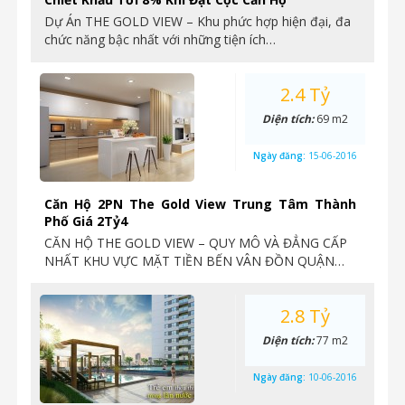
Dự Án THE GOLD VIEW – Khu phức hợp hiện đại, đa
chức năng bậc nhất với những tiện ích…
2.4 Tỷ
Diện tích:
69 m2
Ngày đăng:
15-06-2016
Căn Hộ 2PN The Gold View Trung Tâm Thành
Phố Giá 2Tỷ4
CĂN HỘ THE GOLD VIEW – QUY MÔ VÀ ĐẲNG CẤP
NHẤT KHU VỰC MẶT TIỀN BẾN VÂN ĐỒN QUẬN…
2.8 Tỷ
Diện tích:
77 m2
Ngày đăng:
10-06-2016