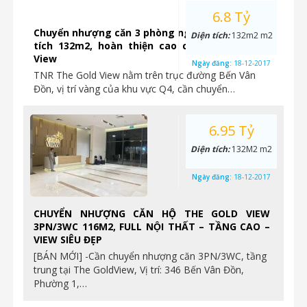
6.8 Tỷ
Chuyển nhượng căn 3 phòng ngủ vị trí góc, diện
Diện tích:
132m2 m2
tích 132m2, hoàn thiện cao cấp tại The Gold
View
Ngày đăng:
18-12-2017
TNR The Gold View nằm trên trục đường Bến Vân
Đồn, vị trí vàng của khu vực Q4, cần chuyển…
6.95 Tỷ
Diện tích:
132M2 m2
Ngày đăng:
18-12-2017
CHUYỂN NHƯỢNG CĂN HỘ THE GOLD VIEW
3PN/3WC 116M2, FULL NỘI THẤT – TẦNG CAO –
VIEW SIÊU ĐẸP
[BÁN MỚI] -Cần chuyển nhượng căn 3PN/3WC, tầng
trung tại The GoldView, Vị trí: 346 Bến Vân Đồn,
Phường 1,…