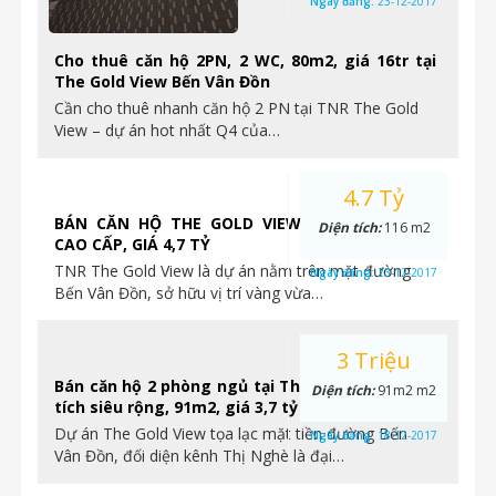
Ngày đăng:
23-12-2017
Cho thuê căn hộ 2PN, 2 WC, 80m2, giá 16tr tại
The Gold View Bến Vân Đồn
Cần cho thuê nhanh căn hộ 2 PN tại TNR The Gold
View – dự án hot nhất Q4 của…
4.7 Tỷ
BÁN CĂN HỘ THE GOLD VIEW 3PN, NỘI THẤT
Diện tích:
116 m2
CAO CẤP, GIÁ 4,7 TỶ
TNR The Gold View là dự án nằm trên mặt đường
Ngày đăng:
23-12-2017
Bến Vân Đồn, sở hữu vị trí vàng vừa…
3 Triệu
Bán căn hộ 2 phòng ngủ tại The Gold View, diện
Diện tích:
91m2 m2
tích siêu rộng, 91m2, giá 3,7 tỷ
Dự án The Gold View tọa lạc mặt tiền đường Bến
Ngày đăng:
18-12-2017
Vân Đồn, đối diện kênh Thị Nghè là đại…