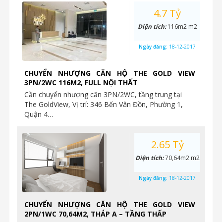
4.7 Tỷ
Diện tích:
116m2 m2
Ngày đăng:
18-12-2017
CHUYỂN NHƯỢNG CĂN HỘ THE GOLD VIEW
3PN/2WC 116M2, FULL NỘI THẤT
Cần chuyển nhượng căn 3PN/2WC, tầng trung tại
The GoldView, Vị trí: 346 Bến Vân Đồn, Phường 1,
Quận 4…
2.65 Tỷ
Diện tích:
70,64m2 m2
Ngày đăng:
18-12-2017
CHUYỂN NHƯỢNG CĂN HỘ THE GOLD VIEW
2PN/1WC 70,64M2, THÁP A – TẦNG THẤP