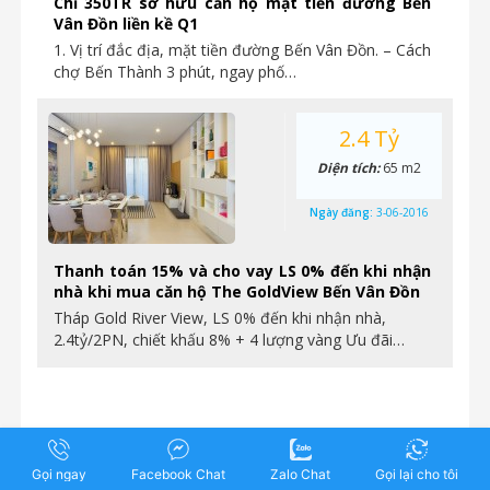
Chỉ 350TR sở hữu căn hộ mặt tiền đường Bến
Vân Đồn liền kề Q1
1. Vị trí đắc địa, mặt tiền đường Bến Vân Đồn. – Cách
chợ Bến Thành 3 phút, ngay phố…
2.4 Tỷ
Diện tích:
65 m2
Ngày đăng:
3-06-2016
Thanh toán 15% và cho vay LS 0% đến khi nhận
nhà khi mua căn hộ The GoldView Bến Vân Đồn
Tháp Gold River View, LS 0% đến khi nhận nhà,
2.4tỷ/2PN, chiết khấu 8% + 4 lượng vàng Ưu đãi…
Gọi ngay
Facebook Chat
Zalo Chat
Gọi lại cho tôi