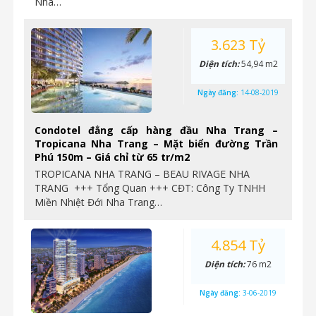
Nha…
3.623 Tỷ
Diện tích:
54,94 m2
Ngày đăng:
14-08-2019
Condotel đẳng cấp hàng đầu Nha Trang –
Tropicana Nha Trang – Mặt biển đường Trần
Phú 150m – Giá chỉ từ 65 tr/m2
TROPICANA NHA TRANG – BEAU RIVAGE NHA
TRANG +++ Tổng Quan +++ CĐT: Công Ty TNHH
Miền Nhiệt Đới Nha Trang…
4.854 Tỷ
Diện tích:
76 m2
Ngày đăng:
3-06-2019