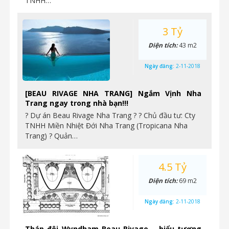
TNHH…
3 Tỷ
Diện tích:
43 m2
Ngày đăng:
2-11-2018
[BEAU RIVAGE NHA TRANG] Ngắm Vịnh Nha
Trang ngay trong nhà bạn!!!
? Dự án Beau Rivage Nha Trang ? ? Chủ đầu tư: Cty
TNHH Miền Nhiệt Đới Nha Trang (Tropicana Nha
Trang) ? Quản…
4.5 Tỷ
Diện tích:
69 m2
Ngày đăng:
2-11-2018
Tháp đôi Wyndham Beau Rivage – biểu tượng