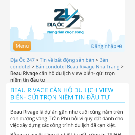
Menu
Đăng nhập
Địa Ốc 247
>
Tin về bất động sản bán
>
Bán
condotel
>
Bán condotel Beau Rivage Nha Trang
>
Beau Rivage căn hộ du lịch view biển- gửi trọn
niềm tin đầu tư
BEAU RIVAGE CĂN HỘ DU LỊCH VIEW
BIỂN- GỬI TRỌN NIỀM TIN ĐẦU TƯ
Beau Rivage là dự án gần như cuối cùng nằm trên
con đường vàng Trần Phú bởi vì quỹ đất dành cho
việc xây dựng các công trình du lịch đã cạn kiệt.
Bằng sự quyết tâm và nhiệt huyết, công ty TNHH