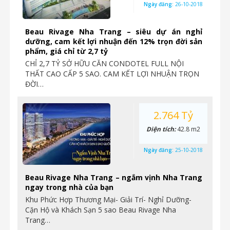
Ngày đăng:
26-10-2018
Beau Rivage Nha Trang – siêu dự án nghỉ
dưỡng, cam kết lợi nhuận đến 12% trọn đời sản
phẩm, giá chỉ từ 2,7 tỷ
CHỈ 2,7 TỶ SỞ HỮU CĂN CONDOTEL FULL NỘI
THẤT CAO CẤP 5 SAO. CAM KẾT LỢI NHUẬN TRỌN
ĐỜI…
2.764 Tỷ
Diện tích:
42.8 m2
Ngày đăng:
25-10-2018
Beau Rivage Nha Trang – ngắm vịnh Nha Trang
ngay trong nhà của bạn
Khu Phức Hợp Thương Mại- Giải Trí- Nghỉ Dưỡng-
Cặn Hộ và Khách Sạn 5 sao Beau Rivage Nha
Trang…