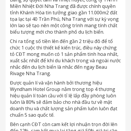
Miền Nhiệt Đới Nha Trang đã được chính quyền
tỉnh Khánh Hòa tin tưởng giao gần 11.000m2 đất
tọa lạc tại 40 Trần Phú, Nha Trang với sự kỳ vọng
lớn lao sẽ tạo nên một công trình mang tính chất
biểu tượng mới cho thành phố du lịch biển.
Chi ra tổng số tiền lên đến gần 2 triệu đô để tổ
chức 1 cuộc thi thiết kế kiến trúc, điều này chứng
tỏ CĐT mong muốn có 1 sản phẩm tinh hoa nhất,
xuất sắc nhất để khi du khách trong và ngoài nước
nhắc đến du lịch biển là nhắc đến ngay Beau
Rivage Nha Trang.
Được quản lí và vận hành bởi thương hiệu
Wyndham Hotel Group nằm trong top 4 thương
hiệu quản lí toàn cầu với tỉ lệ lấp đầy phòng luôn
luôn là 80% sẽ đảm bảo cho nhà đầu tư về mặt
doanh thu và chất lượng sản phẩm luôn luôn đạt
chuẩn 5 sao quốc tế.
Bên cạnh CĐT còn cam kết lợi nhuận trọn đời lên
đến 12%, cam kết mua lại tăng giá 50% giá trị căn