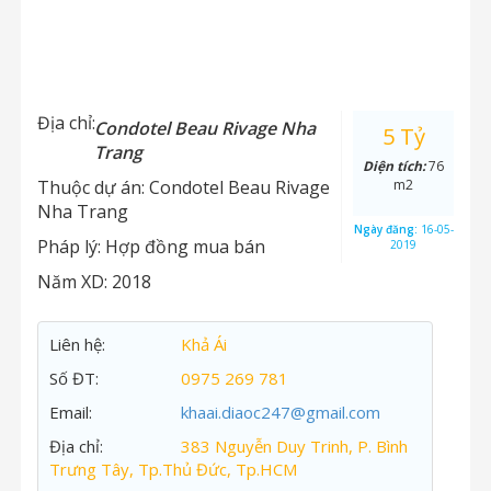
Địa chỉ:
Condotel Beau Rivage Nha
5 Tỷ
Trang
Diện tích:
76
Thuộc dự án:
Condotel Beau Rivage
m2
Nha Trang
Ngày đăng:
16-05-
Pháp lý:
Hợp đồng mua bán
2019
Năm XD:
2018
Liên hệ:
Khả Ái
Số ĐT:
0975 269 781
Email:
khaai.diaoc247@gmail.com
Địa chỉ:
383 Nguyễn Duy Trinh, P. Bình
Trưng Tây, Tp.Thủ Đức, Tp.HCM