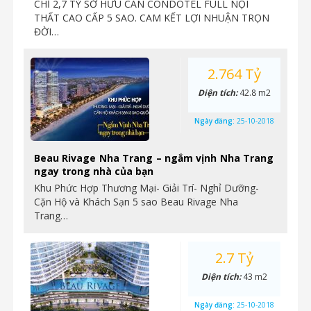
CHỈ 2,7 TỶ SỞ HỮU CĂN CONDOTEL FULL NỘI
THẤT CAO CẤP 5 SAO. CAM KẾT LỢI NHUẬN TRỌN
ĐỜI…
2.764 Tỷ
Diện tích:
42.8 m2
Ngày đăng:
25-10-2018
Beau Rivage Nha Trang – ngắm vịnh Nha Trang
ngay trong nhà của bạn
Khu Phức Hợp Thương Mại- Giải Trí- Nghỉ Dưỡng-
Cặn Hộ và Khách Sạn 5 sao Beau Rivage Nha
Trang…
2.7 Tỷ
Diện tích:
43 m2
Ngày đăng:
25-10-2018