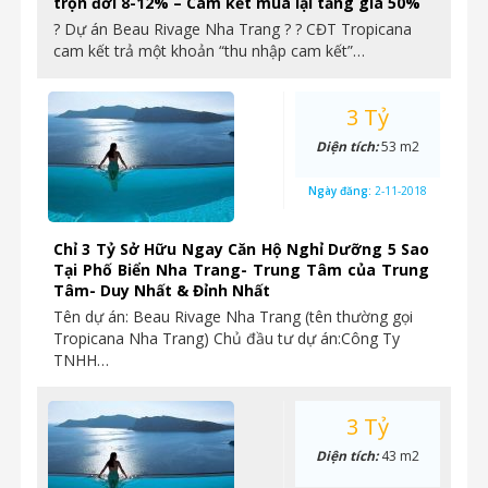
trọn đời 8-12% – Cam kết mua lại tăng giá 50%
? Dự án Beau Rivage Nha Trang ? ? CĐT Tropicana
cam kết trả một khoản “thu nhập cam kết”…
3 Tỷ
Diện tích:
53 m2
Ngày đăng:
2-11-2018
Chỉ 3 Tỷ Sở Hữu Ngay Căn Hộ Nghỉ Dưỡng 5 Sao
Tại Phố Biển Nha Trang- Trung Tâm của Trung
Tâm- Duy Nhất & Đỉnh Nhất
Tên dự án: Beau Rivage Nha Trang (tên thường gọi
Tropicana Nha Trang) Chủ đầu tư dự án:Công Ty
TNHH…
3 Tỷ
Diện tích:
43 m2