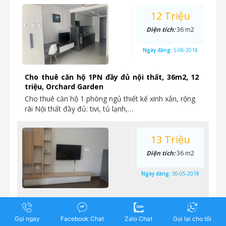
12 Triệu
Diện tích:
36 m2
Ngày đăng:
5-06-2018
Cho thuê căn hộ 1PN đầy đủ nội thất, 36m2, 12
triệu, Orchard Garden
Cho thuê căn hộ 1 phòng ngủ thiết kế xinh xắn, rộng
rãi Nội thất đầy đủ: tivi, tủ lạnh,…
13 Triệu
Diện tích:
36 m2
Ngày đăng:
30-05-2018
Cho thuê căn hộ mini đầy đủ nội thất, nhà mới
100%, Orchard Garden
Gọi ngay
Facebook Chat
Zalo Chat
Gọi lại cho tôi
Cho thuê căn hộ mini đầy đủ nội thất, sử dụng gỗ lót