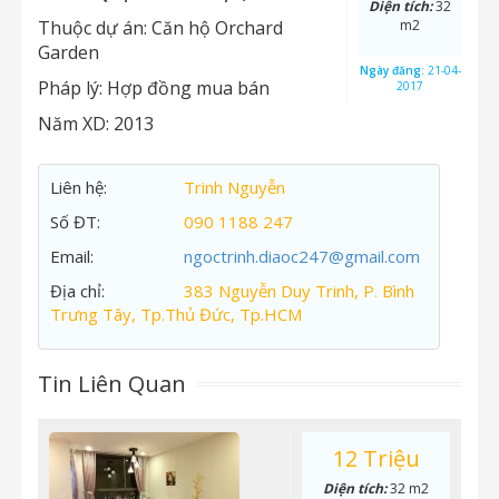
Diện tích:
32
Thuộc dự án:
Căn hộ Orchard
m2
Garden
Ngày đăng:
21-04-
Pháp lý:
Hợp đồng mua bán
2017
Năm XD:
2013
Liên hệ:
Trinh Nguyễn
Số ĐT:
090 1188 247
Email:
ngoctrinh.diaoc247@gmail.com
Địa chỉ:
383 Nguyễn Duy Trinh, P. Bình
Trưng Tây, Tp.Thủ Đức, Tp.HCM
Tin Liên Quan
12 Triệu
Diện tích:
32 m2