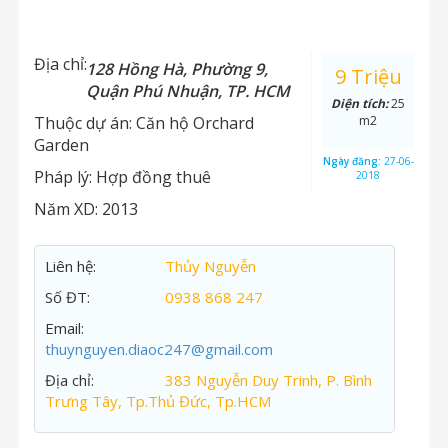
Địa chỉ:
128 Hồng Hà, Phường 9,
9 Triệu
Quận Phú Nhuận, TP. HCM
Diện tích:
25
Thuộc dự án:
Căn hộ Orchard
m2
Garden
Ngày đăng:
27-06-
Pháp lý:
Hợp đồng thuê
2018
Năm XD:
2013
Liên hệ:
Thủy Nguyễn
Số ĐT:
0938 868 247
Email:
thuynguyen.diaoc247@gmail.com
Địa chỉ:
383 Nguyễn Duy Trinh, P. Bình
Trưng Tây, Tp.Thủ Đức, Tp.HCM