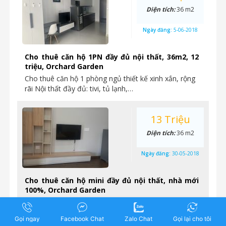
Diện tích:
36 m2
Ngày đăng:
5-06-2018
Cho thuê căn hộ 1PN đầy đủ nội thất, 36m2, 12
triệu, Orchard Garden
Cho thuê căn hộ 1 phòng ngủ thiết kế xinh xắn, rộng
rãi Nội thất đầy đủ: tivi, tủ lạnh,…
13 Triệu
Diện tích:
36 m2
Ngày đăng:
30-05-2018
Cho thuê căn hộ mini đầy đủ nội thất, nhà mới
100%, Orchard Garden
Cho thuê căn hộ mini đầy đủ nội thất, sử dụng gỗ lót
sàn và hệ thống tủ loại tốt,…
Gọi ngay
Facebook Chat
Zalo Chat
Gọi lại cho tôi