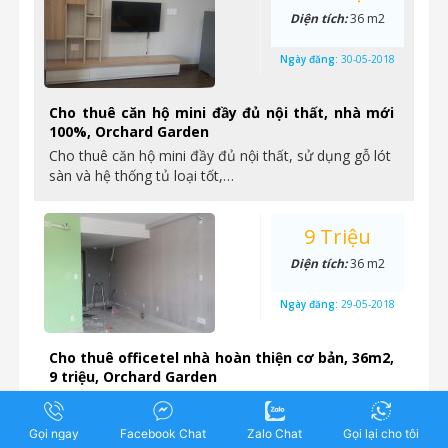
Diện tích:
36 m2
Ngày đăng:
30-05-2018
Cho thuê căn hộ mini đầy đủ nội thất, nhà mới
100%, Orchard Garden
Cho thuê căn hộ mini đầy đủ nội thất, sử dụng gỗ lót
sàn và hệ thống tủ loại tốt,…
9 Triệu
Diện tích:
36 m2
Ngày đăng:
29-05-2018
Cho thuê officetel nhà hoàn thiện cơ bản, 36m2,
9 triệu, Orchard Garden
Cho thuê văn phòng nội thất cơ bản: hệ thống chiếu
sáng, máy lạnh, rèm, thiết bị vệ sinh Địa…
Gọi ngay
Facebook Chat
Zalo Chat
Gọi lại cho tôi