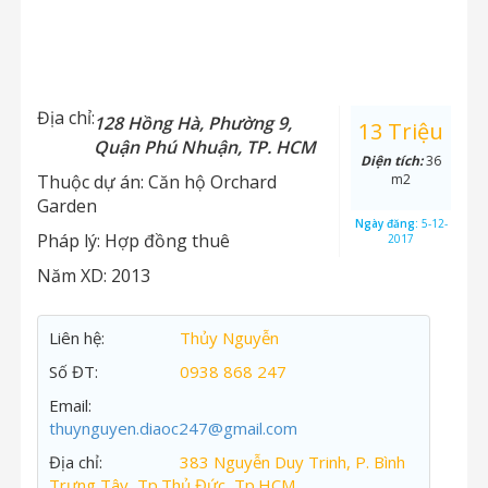
Địa chỉ:
128 Hồng Hà, Phường 9,
13 Triệu
Quận Phú Nhuận, TP. HCM
Diện tích:
36
Thuộc dự án:
Căn hộ Orchard
m2
Garden
Ngày đăng:
5-12-
Pháp lý:
Hợp đồng thuê
2017
Năm XD:
2013
Liên hệ:
Thủy Nguyễn
Số ĐT:
0938 868 247
Email:
thuynguyen.diaoc247@gmail.com
Địa chỉ:
383 Nguyễn Duy Trinh, P. Bình
Trưng Tây, Tp.Thủ Đức, Tp.HCM