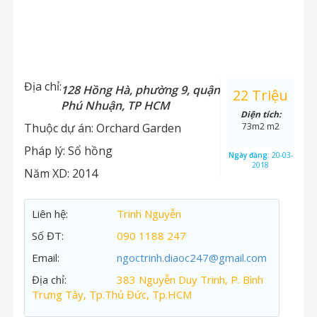
Địa chỉ:
128 Hồng Hà, phường 9, quận
22 Triệu
Phú Nhuận, TP HCM
Diện tích:
Thuộc dự án:
Orchard Garden
73m2 m2
Pháp lý:
Sổ hồng
Ngày đăng:
20-03-
2018
Năm XD:
2014
Liên hệ:
Trinh Nguyễn
Số ĐT:
090 1188 247
Email:
ngoctrinh.diaoc247@gmail.com
Địa chỉ:
383 Nguyễn Duy Trinh, P. Bình
Trưng Tây, Tp.Thủ Đức, Tp.HCM