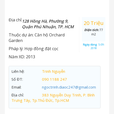
Địa chỉ:
128 Hồng Hà, Phường 9,
20 Triệu
Quận Phú Nhuận, TP. HCM
Diện tích:
77
Thuộc dự án:
Căn hộ Orchard
m2
Garden
Ngày đăng:
5-09-
Pháp lý:
Hợp đồng đặt cọc
2018
Năm XD:
2013
Liên hệ:
Trinh Nguyễn
Số ĐT:
090 1188 247
Email:
ngoctrinh.diaoc247@gmail.com
Địa chỉ:
383 Nguyễn Duy Trinh, P. Bình
Trưng Tây, Tp.Thủ Đức, Tp.HCM