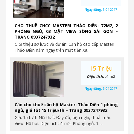
Ngày đăng:
3-04-2017
CHO THUÊ CHCC MASTERI THẢO ĐIỀN: 72M2, 2
PHÒNG NGỦ, 03 MẶT VIEW SÔNG SÀI GÒN –
TRANG 0937247932
Giới thiệu sơ lược về dự án: Căn hộ cao cấp Masteri
Thảo Điền nằm ngay trên mặt tiền Xa…
15 Triệu
Diện tích:
51 m2
Ngày đăng:
3-04-2017
Cần cho thuê căn hộ Masteri Thảo Điền 1 phòng
ngủ, giá tốt 15 triệu/th – Trang 0937247932
Giá: 15 tr/th Nội thất: Đầy đủ, tiện nghi, thoải mái.
View: Hồ bơi. Diện tích:51 m2. Phòng ngủ: 1….