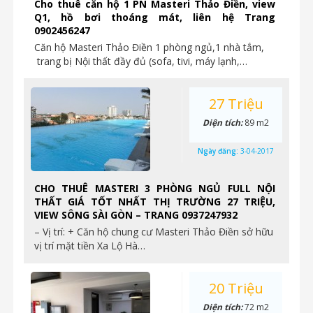
Cho thuê căn hộ 1 PN Masteri Thảo Điền, view
Q1, hồ bơi thoáng mát, liên hệ Trang
0902456247
Căn hộ Masteri Thảo Điền 1 phòng ngủ,1 nhà tắm,
trang bị Nội thất đầy đủ (sofa, tivi, máy lạnh,…
27 Triệu
Diện tích:
89 m2
Ngày đăng:
3-04-2017
CHO THUÊ MASTERI 3 PHÒNG NGỦ FULL NỘI
THẤT GIÁ TỐT NHẤT THỊ TRƯỜNG 27 TRIỆU,
VIEW SÔNG SÀI GÒN – TRANG 0937247932
– Vị trí: + Căn hộ chung cư Masteri Thảo Điền sở hữu
vị trí mặt tiền Xa Lộ Hà…
20 Triệu
Diện tích:
72 m2