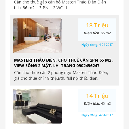
Cần cho thuê gấp căn hộ Masteri Thảo Điền Diện
tích: 86 m2 – 3 PN – 2 WC, 1…
18 Triệu
Diện tích:
65 m2
Ngày đăng:
4-04-2017
MASTERI THẢO ĐIỀN, CHO THUÊ CĂN 2PN 65 M2 ,
VIEW SÔNG 2 MẶT. LH: TRANG 0902456247
Cần cho thuê căn 2 phòng ngủ Masteri Thảo Điền,
giá cho thuê chỉ 18 triệu/th, full nội thất, diện…
14 Triệu
Diện tích:
45 m2
Ngày đăng:
4-04-2017