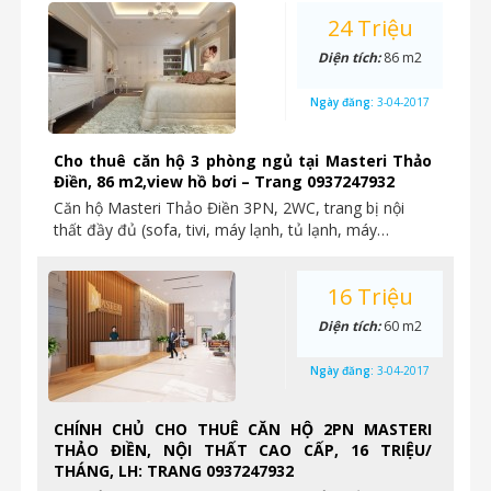
24 Triệu
Diện tích:
86 m2
Ngày đăng:
3-04-2017
Cho thuê căn hộ 3 phòng ngủ tại Masteri Thảo
Điền, 86 m2,view hồ bơi – Trang 0937247932
Căn hộ Masteri Thảo Điền 3PN, 2WC, trang bị nội
thất đầy đủ (sofa, tivi, máy lạnh, tủ lạnh, máy…
16 Triệu
Diện tích:
60 m2
Ngày đăng:
3-04-2017
CHÍNH CHỦ CHO THUÊ CĂN HỘ 2PN MASTERI
THẢO ĐIỀN, NỘI THẤT CAO CẤP, 16 TRIỆU/
THÁNG, LH: TRANG 0937247932