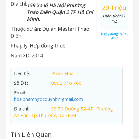
Địa chỉ:
159 Xa lộ Hà Nội Phường
20 Triệu
Thảo Điền Quận 2 TP Hồ Chí
Diện tích:
72
Minh.
m2
Thuộc dự án:
Dự án Masteri Thảo
Ngày đăng:
8-04-
Điền
2017
Pháp lý:
Hợp đồng thuê
Năm XD:
2014
Liên hệ:
Phạm Hoa
Số ĐT:
0902 716 766
Email:
hoa.phamngocquynh@gmail.com
Địa chỉ:
Số 70 Đường 52-AP, Phường
An Phú, Tp.Thủ Đức, Tp.HCM
Tin Liên Quan