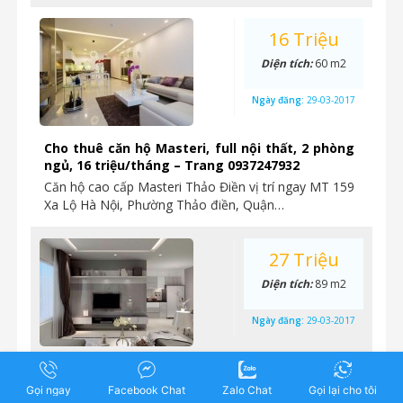
16 Triệu
Diện tích:
60 m2
Ngày đăng:
29-03-2017
Cho thuê căn hộ Masteri, full nội thất, 2 phòng
ngủ, 16 triệu/tháng – Trang 0937247932
Căn hộ cao cấp Masteri Thảo Điền vị trí ngay MT 159
Xa Lộ Hà Nội, Phường Thảo điền, Quận…
27 Triệu
Diện tích:
89 m2
Ngày đăng:
29-03-2017
Cho thuê căn hộ quận 2 Masteri Thảo Điền 89
m2, tầm nhìn sông sài gòn , view hồ bơi – Trang
Gọi ngay
Facebook Chat
Zalo Chat
Gọi lại cho tôi
0937247932