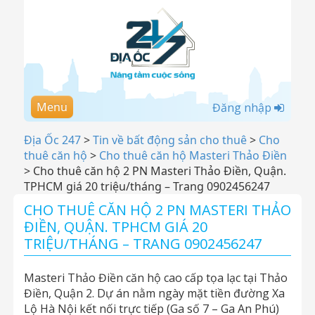
Menu
Đăng nhập
Địa Ốc 247
>
Tin về bất động sản cho thuê
>
Cho
thuê căn hộ
>
Cho thuê căn hộ Masteri Thảo Điền
>
Cho thuê căn hộ 2 PN Masteri Thảo Điền, Quận.
TPHCM giá 20 triệu/tháng – Trang 0902456247
CHO THUÊ CĂN HỘ 2 PN MASTERI THẢO
ĐIỀN, QUẬN. TPHCM GIÁ 20
TRIỆU/THÁNG – TRANG 0902456247
Masteri Thảo Điền căn hộ cao cấp tọa lạc tại Thảo
Điền, Quận 2. Dự án nằm ngày mặt tiền đường Xa
Lộ Hà Nội kết nối trực tiếp (Ga số 7 – Ga An Phú)