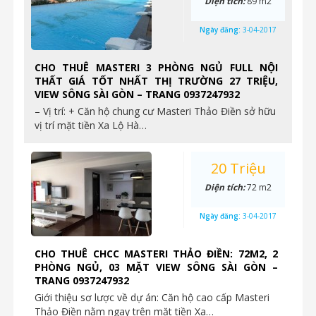
Diện tích:
89 m2
Ngày đăng:
3-04-2017
CHO THUÊ MASTERI 3 PHÒNG NGỦ FULL NỘI
THẤT GIÁ TỐT NHẤT THỊ TRƯỜNG 27 TRIỆU,
VIEW SÔNG SÀI GÒN – TRANG 0937247932
– Vị trí: + Căn hộ chung cư Masteri Thảo Điền sở hữu
vị trí mặt tiền Xa Lộ Hà…
20 Triệu
Diện tích:
72 m2
Ngày đăng:
3-04-2017
CHO THUÊ CHCC MASTERI THẢO ĐIỀN: 72M2, 2
PHÒNG NGỦ, 03 MẶT VIEW SÔNG SÀI GÒN –
TRANG 0937247932
Giới thiệu sơ lược về dự án: Căn hộ cao cấp Masteri
Thảo Điền nằm ngay trên mặt tiền Xa…