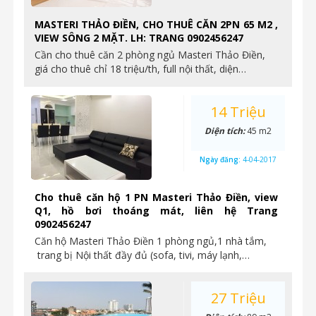
MASTERI THẢO ĐIỀN, CHO THUÊ CĂN 2PN 65 M2 ,
VIEW SÔNG 2 MẶT. LH: TRANG 0902456247
Cần cho thuê căn 2 phòng ngủ Masteri Thảo Điền,
giá cho thuê chỉ 18 triệu/th, full nội thất, diện…
14 Triệu
Diện tích:
45 m2
Ngày đăng:
4-04-2017
Cho thuê căn hộ 1 PN Masteri Thảo Điền, view
Q1, hồ bơi thoáng mát, liên hệ Trang
0902456247
Căn hộ Masteri Thảo Điền 1 phòng ngủ,1 nhà tắm,
trang bị Nội thất đầy đủ (sofa, tivi, máy lạnh,…
27 Triệu