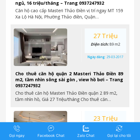
ngủ, 16 triệu/tháng – Trang 0937247932
Căn hộ cao cấp Masteri Thảo Điền vị trí ngay MT 159
Xa Lộ Hà Nội, Phường Thảo điền, Quận…
27 Triệu
Diện tích:
89 m2
Ngày đăng:
29-03-2017
Cho thuê căn hộ quận 2 Masteri Thảo Điền 89
m2, tầm nhìn sông sài gòn , view hồ bơi – Trang
0937247932
Cho thuê căn hộ Masteri Thảo Điền quận 2 89 m2,
tầm nhìn hồ, Giá 27 Triệu/tháng Cho thuê căn…
23 Triệu
Diện tích:
86 m2
Gọi ngay
Facebook Chat
Zalo Chat
Gọi lại cho tôi
Ngày đăng:
29-03-2017