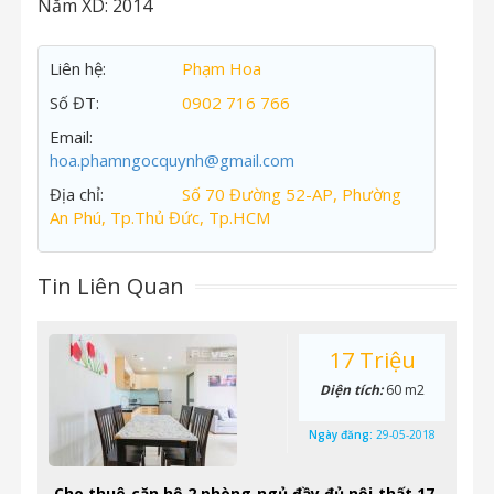
Năm XD:
2014
Liên hệ:
Phạm Hoa
Số ĐT:
0902 716 766
Email:
hoa.phamngocquynh@gmail.com
Địa chỉ:
Số 70 Đường 52-AP, Phường
An Phú, Tp.Thủ Đức, Tp.HCM
Tin Liên Quan
17 Triệu
Diện tích:
60 m2
Ngày đăng:
29-05-2018
Cho thuê căn hộ 2 phòng ngủ đầy đủ nội thất 17