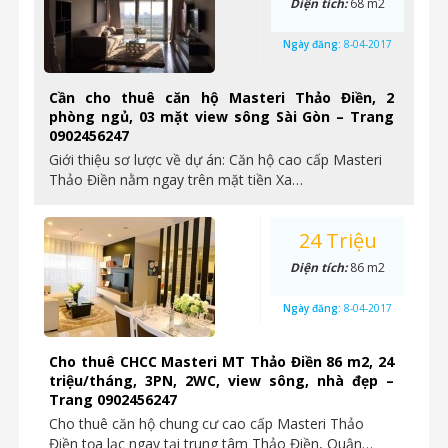
Diện tích:
68 m2
Ngày đăng:
8-04-2017
Cần cho thuê căn hộ Masteri Thảo Điền, 2
phòng ngủ, 03 mặt view sông Sài Gòn – Trang
0902456247
Giới thiệu sơ lược về dự án: Căn hộ cao cấp Masteri
Thảo Điền nằm ngay trên mặt tiền Xa…
24 Triệu
Diện tích:
86 m2
Ngày đăng:
8-04-2017
Cho thuê CHCC Masteri MT Thảo Điền 86 m2, 24
triệu/tháng, 3PN, 2WC, view sông, nhà đẹp –
Trang 0902456247
Cho thuê căn hộ chung cư cao cấp Masteri Thảo
Điền tọa lạc ngay tại trung tâm Thảo Điền, Quận…