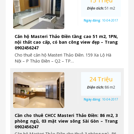
15 Triệu
Diện tích:
51 m2
Ngày đăng:
10-04-2017
Căn hộ Masteri Thảo Điền tầng cao 51 m2, 1PN,
nội thất cao cấp, có ban công view đẹp – Trang
0902456247
Cho thuê căn hộ Masteri Thảo Điền. 159 Xa Lộ Hà
Nội – P Thảo Điền – Q2 – TP…
24 Triệu
Diện tích:
86 m2
Ngày đăng:
10-04-2017
Cần cho thuê CHCC Masteri Thảo Điền: 86 m2, 3
phòng ngủ, 03 mặt view sông Sài Gòn – Trang
0902456247
Căn hộ Masteri Thảo Điền cho thuê 3 phòng ngủ, 86