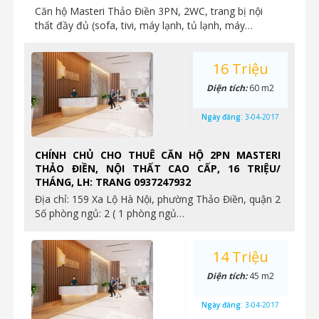
Căn hộ Masteri Thảo Điền 3PN, 2WC, trang bị nội
thất đầy đủ (sofa, tivi, máy lạnh, tủ lạnh, máy…
16 Triệu
Diện tích:
60 m2
Ngày đăng:
3-04-2017
CHÍNH CHỦ CHO THUÊ CĂN HỘ 2PN MASTERI
THẢO ĐIỀN, NỘI THẤT CAO CẤP, 16 TRIỆU/
THÁNG, LH: TRANG 0937247932
Địa chỉ: 159 Xa Lộ Hà Nội, phường Thảo Điền, quận 2
Số phòng ngủ: 2 ( 1 phòng ngủ…
14 Triệu
Diện tích:
45 m2
Ngày đăng:
3-04-2017