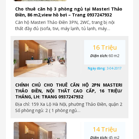
Cho thuê căn hộ 3 phòng ngủ tại Masteri Thảo
Điền, 86 m2,view hồ bơi – Trang 0937247932
Căn hộ Masteri Thảo Điền 3PN, 2WC, trang bị nội
thất đầy đủ (sofa, tivi, máy lạnh, tủ lạnh, máy…
16 Triệu
Diện tích:
60 m2
Ngày đăng:
3-04-2017
CHÍNH CHỦ CHO THUÊ CĂN HỘ 2PN MASTERI
THẢO ĐIỀN, NỘI THẤT CAO CẤP, 16 TRIỆU/
THÁNG, LH: TRANG 0937247932
Địa chỉ: 159 Xa Lộ Hà Nội, phường Thảo Điền, quận 2
Số phòng ngủ: 2 ( 1 phòng ngủ…
14 Triệu
Diện tích:
45 m2