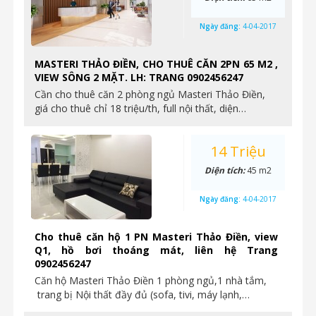
Ngày đăng:
4-04-2017
MASTERI THẢO ĐIỀN, CHO THUÊ CĂN 2PN 65 M2 ,
VIEW SÔNG 2 MẶT. LH: TRANG 0902456247
Cần cho thuê căn 2 phòng ngủ Masteri Thảo Điền,
giá cho thuê chỉ 18 triệu/th, full nội thất, diện…
14 Triệu
Diện tích:
45 m2
Ngày đăng:
4-04-2017
Cho thuê căn hộ 1 PN Masteri Thảo Điền, view
Q1, hồ bơi thoáng mát, liên hệ Trang
0902456247
Căn hộ Masteri Thảo Điền 1 phòng ngủ,1 nhà tắm,
trang bị Nội thất đầy đủ (sofa, tivi, máy lạnh,…