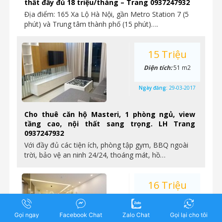
thất đầy đủ 18 triệu/tháng – Trang 0937247932
Địa điểm: 165 Xa Lộ Hà Nội, gần Metro Station 7 (5
phút) và Trung tâm thành phố (15 phút)….
15 Triệu
Diện tích:
51 m2
Ngày đăng:
29-03-2017
Cho thuê căn hộ Masteri, 1 phòng ngủ, view
tầng cao, nội thất sang trọng. LH Trang
0937247932
Với đầy đủ các tiện ích, phòng tập gym, BBQ ngoài
trời, bảo vệ an ninh 24/24, thoáng mát, hồ…
16 Triệu
Diện tích:
60 m2
Gọi ngay
Facebook Chat
Zalo Chat
Gọi lại cho tôi
Ngày đăng:
29-03-2017