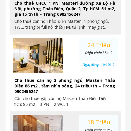
Cho thuê CHCC 1 PN, Masteri đường Xa Lộ Hà
Nội, phường Thảo Điền, Quận 2, Tp.HCM. 51 m2,
giá 15 tr/th – Trang 0902456247
Cho thuê căn hộ Thảo Điền Masteri, 1 phòng ngủ,
1WC, trang bị full nội thất(Tivi, tủ lạnh, máy giặt,…
24 Triệu
Diện tích:
86 m2
Ngày đăng:
4-04-2017
Cho thuê căn hộ 3 phòng ngủ, Masteri Thảo
Điền 86 m2 , tầm nhìn sông, 24 triệu/th – Trang
0902456247
Cần cho thuê gấp căn hộ Masteri Thảo Điền Diện
tích: 86 m2 – 3 PN – 2 WC, 1…
18 Triệu
Diện tích:
65 m2