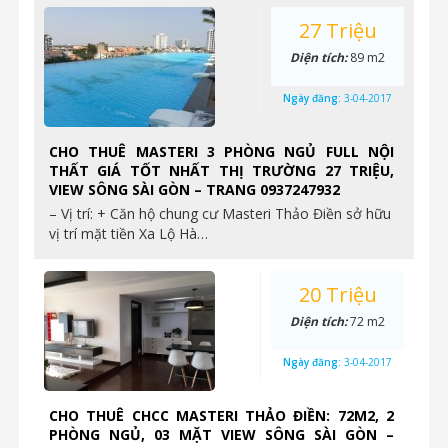
27 Triệu
Diện tích:
89 m2
Ngày đăng:
3-04-2017
CHO THUÊ MASTERI 3 PHÒNG NGỦ FULL NỘI
THẤT GIÁ TỐT NHẤT THỊ TRƯỜNG 27 TRIỆU,
VIEW SÔNG SÀI GÒN – TRANG 0937247932
– Vị trí: + Căn hộ chung cư Masteri Thảo Điền sở hữu
vị trí mặt tiền Xa Lộ Hà…
20 Triệu
Diện tích:
72 m2
Ngày đăng:
3-04-2017
CHO THUÊ CHCC MASTERI THẢO ĐIỀN: 72M2, 2
PHÒNG NGỦ, 03 MẶT VIEW SÔNG SÀI GÒN –