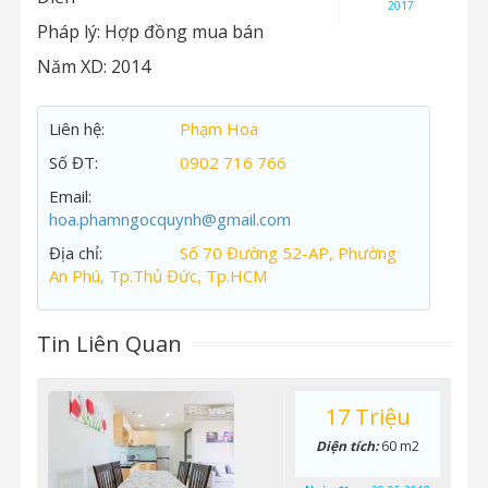
2017
Pháp lý:
Hợp đồng mua bán
Năm XD:
2014
Liên hệ:
Phạm Hoa
Số ĐT:
0902 716 766
Email:
hoa.phamngocquynh@gmail.com
Địa chỉ:
Số 70 Đường 52-AP, Phường
An Phú, Tp.Thủ Đức, Tp.HCM
Tin Liên Quan
17 Triệu
Diện tích:
60 m2