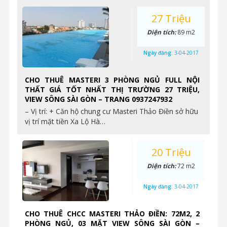
27 Triệu
Diện tích:
89 m2
Ngày đăng:
3-04-2017
CHO THUÊ MASTERI 3 PHÒNG NGỦ FULL NỘI
THẤT GIÁ TỐT NHẤT THỊ TRƯỜNG 27 TRIỆU,
VIEW SÔNG SÀI GÒN – TRANG 0937247932
– Vị trí: + Căn hộ chung cư Masteri Thảo Điền sở hữu
vị trí mặt tiền Xa Lộ Hà…
20 Triệu
Diện tích:
72 m2
Ngày đăng:
3-04-2017
CHO THUÊ CHCC MASTERI THẢO ĐIỀN: 72M2, 2
PHÒNG NGỦ, 03 MẶT VIEW SÔNG SÀI GÒN –