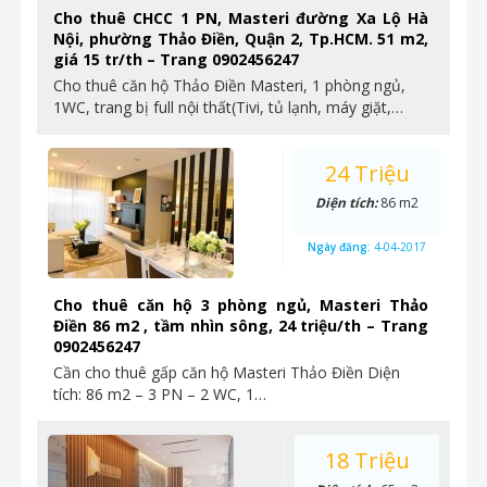
Cho thuê CHCC 1 PN, Masteri đường Xa Lộ Hà
Nội, phường Thảo Điền, Quận 2, Tp.HCM. 51 m2,
giá 15 tr/th – Trang 0902456247
Cho thuê căn hộ Thảo Điền Masteri, 1 phòng ngủ,
1WC, trang bị full nội thất(Tivi, tủ lạnh, máy giặt,…
24 Triệu
Diện tích:
86 m2
Ngày đăng:
4-04-2017
Cho thuê căn hộ 3 phòng ngủ, Masteri Thảo
Điền 86 m2 , tầm nhìn sông, 24 triệu/th – Trang
0902456247
Cần cho thuê gấp căn hộ Masteri Thảo Điền Diện
tích: 86 m2 – 3 PN – 2 WC, 1…
18 Triệu