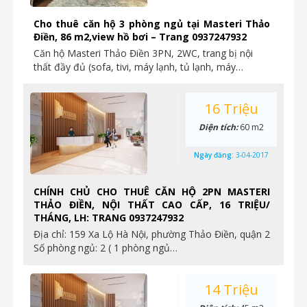
Cho thuê căn hộ 3 phòng ngủ tại Masteri Thảo
Điền, 86 m2,view hồ bơi – Trang 0937247932
Căn hộ Masteri Thảo Điền 3PN, 2WC, trang bị nội
thất đầy đủ (sofa, tivi, máy lạnh, tủ lạnh, máy…
16 Triệu
Diện tích:
60 m2
Ngày đăng:
3-04-2017
CHÍNH CHỦ CHO THUÊ CĂN HỘ 2PN MASTERI
THẢO ĐIỀN, NỘI THẤT CAO CẤP, 16 TRIỆU/
THÁNG, LH: TRANG 0937247932
Địa chỉ: 159 Xa Lộ Hà Nội, phường Thảo Điền, quận 2
Số phòng ngủ: 2 ( 1 phòng ngủ…
14 Triệu