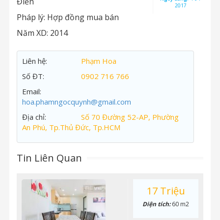
Điền
2017
Pháp lý:
Hợp đồng mua bán
Năm XD:
2014
Liên hệ:
Phạm Hoa
Số ĐT:
0902 716 766
Email:
hoa.phamngocquynh@gmail.com
Địa chỉ:
Số 70 Đường 52-AP, Phường
An Phú, Tp.Thủ Đức, Tp.HCM
Tin Liên Quan
17 Triệu
Diện tích:
60 m2