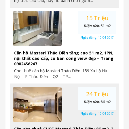
nội thất cao cấp, đầy đủ dành cho người…
15 Triệu
Diện tích:
51 m2
Ngày đăng:
10-04-2017
Căn hộ Masteri Thảo Điền tầng cao 51 m2, 1PN,
nội thất cao cấp, có ban công view đẹp – Trang
0902456247
Cho thuê căn hộ Masteri Thảo Điền. 159 Xa Lộ Hà
Nội – P Thảo Điền – Q2 – TP…
24 Triệu
Diện tích:
86 m2
Ngày đăng:
10-04-2017
Cần cho thuê CHCC Masteri Thảo Điền: 86 m2, 3