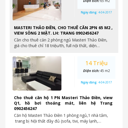
Diện tích:
65 m2
Ngày đăng:
4-04-2017
MASTERI THẢO ĐIỀN, CHO THUÊ CĂN 2PN 65 M2 ,
VIEW SÔNG 2 MẶT. LH: TRANG 0902456247
Cần cho thuê căn 2 phòng ngủ Masteri Thảo Điền,
giá cho thuê chỉ 18 triệu/th, full nội thất, diện…
14 Triệu
Diện tích:
45 m2
Ngày đăng:
4-04-2017
Cho thuê căn hộ 1 PN Masteri Thảo Điền, view
Q1, hồ bơi thoáng mát, liên hệ Trang
0902456247
Căn hộ Masteri Thảo Điền 1 phòng ngủ,1 nhà tắm,
trang bị Nội thất đầy đủ (sofa, tivi, máy lạnh,…