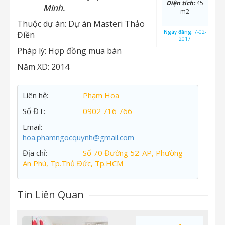
Diện tích:
45
Minh.
m2
Thuộc dự án:
Dự án Masteri Thảo
Ngày đăng:
7-02-
Điền
2017
Pháp lý:
Hợp đồng mua bán
Năm XD:
2014
Liên hệ:
Phạm Hoa
Số ĐT:
0902 716 766
Email:
hoa.phamngocquynh@gmail.com
Địa chỉ:
Số 70 Đường 52-AP, Phường
An Phú, Tp.Thủ Đức, Tp.HCM
Tin Liên Quan