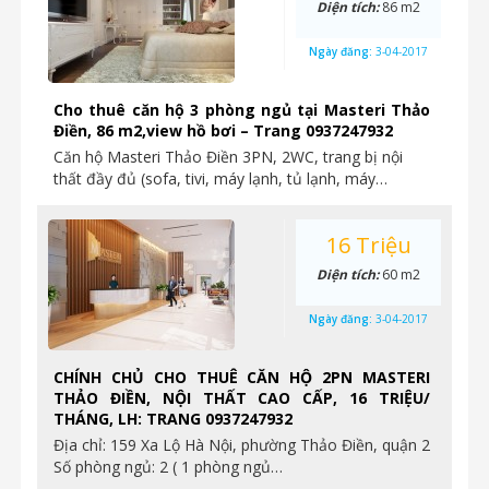
Diện tích:
86 m2
Ngày đăng:
3-04-2017
Cho thuê căn hộ 3 phòng ngủ tại Masteri Thảo
Điền, 86 m2,view hồ bơi – Trang 0937247932
Căn hộ Masteri Thảo Điền 3PN, 2WC, trang bị nội
thất đầy đủ (sofa, tivi, máy lạnh, tủ lạnh, máy…
16 Triệu
Diện tích:
60 m2
Ngày đăng:
3-04-2017
CHÍNH CHỦ CHO THUÊ CĂN HỘ 2PN MASTERI
THẢO ĐIỀN, NỘI THẤT CAO CẤP, 16 TRIỆU/
THÁNG, LH: TRANG 0937247932
Địa chỉ: 159 Xa Lộ Hà Nội, phường Thảo Điền, quận 2
Số phòng ngủ: 2 ( 1 phòng ngủ…