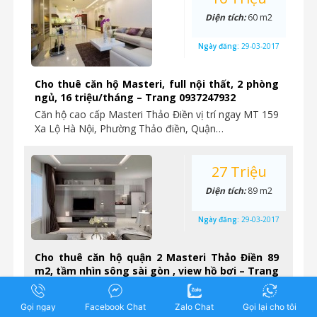
Diện tích:
60 m2
Ngày đăng:
29-03-2017
Cho thuê căn hộ Masteri, full nội thất, 2 phòng
ngủ, 16 triệu/tháng – Trang 0937247932
Căn hộ cao cấp Masteri Thảo Điền vị trí ngay MT 159
Xa Lộ Hà Nội, Phường Thảo điền, Quận…
27 Triệu
Diện tích:
89 m2
Ngày đăng:
29-03-2017
Cho thuê căn hộ quận 2 Masteri Thảo Điền 89
m2, tầm nhìn sông sài gòn , view hồ bơi – Trang
0937247932
Cho thuê căn hộ Masteri Thảo Điền quận 2 89 m2,
Gọi ngay
Facebook Chat
Zalo Chat
Gọi lại cho tôi
tầm nhìn hồ, Giá 27 Triệu/tháng Cho thuê căn…