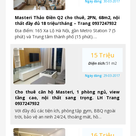
Ngày đăng:
30-03-2017
Masteri Thảo Điền Q2 cho thuê, 2PN, 68m2, nội
thất đầy đủ 18 triệu/tháng – Trang 0937247932
Địa điểm: 165 Xa Lộ Hà Nội, gần Metro Station 7 (5
phút) và Trung tâm thành phố (15 phút)….
15 Triệu
Diện tích:
51 m2
Ngày đăng:
29-03-2017
Cho thuê căn hộ Masteri, 1 phòng ngủ, view
tầng cao, nội thất sang trọng. LH Trang
0937247932
Với đầy đủ các tiện ích, phòng tập gym, BBQ ngoài
trời, bảo vệ an ninh 24/24, thoáng mát, hồ…
16 Triệu