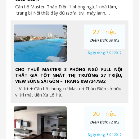
Căn hộ Masteri Thảo Điền 1 phòng ngủ,1 nhà tắm,
trang bị Nội thất đầy đủ (sofa, tivi, máy lạnh,…
27 Triệu
Diện tích:
89 m2
Ngày đăng:
3-04-2017
CHO THUÊ MASTERI 3 PHÒNG NGỦ FULL NỘI
THẤT GIÁ TỐT NHẤT THỊ TRƯỜNG 27 TRIỆU,
VIEW SÔNG SÀI GÒN – TRANG 0937247932
– Vị trí: + Căn hộ chung cư Masteri Thảo Điền sở hữu
vị trí mặt tiền Xa Lộ Hà…
20 Triệu
Diện tích:
72 m2
Ngày đăng:
3-04-2017