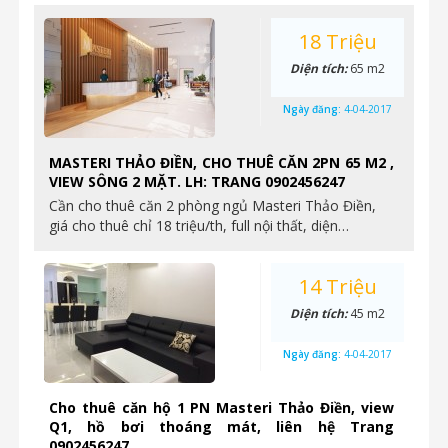
18 Triệu
Diện tích:
65 m2
Ngày đăng:
4-04-2017
MASTERI THẢO ĐIỀN, CHO THUÊ CĂN 2PN 65 M2 ,
VIEW SÔNG 2 MẶT. LH: TRANG 0902456247
Cần cho thuê căn 2 phòng ngủ Masteri Thảo Điền,
giá cho thuê chỉ 18 triệu/th, full nội thất, diện…
14 Triệu
Diện tích:
45 m2
Ngày đăng:
4-04-2017
Cho thuê căn hộ 1 PN Masteri Thảo Điền, view
Q1, hồ bơi thoáng mát, liên hệ Trang
0902456247