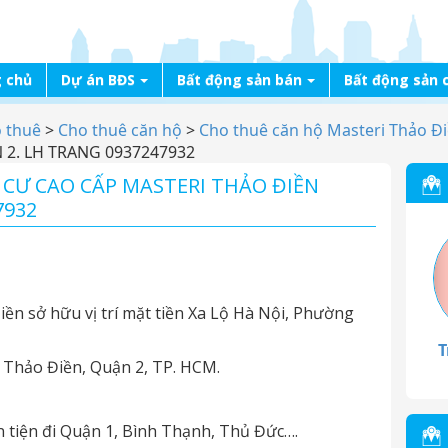
 chủ
Dự án BĐS
Bất động sản bán
Bất động sản 
o thuê
>
Cho thuê căn hộ
>
Cho thuê căn hộ Masteri Thảo Đ
2. LH TRANG 0937247932
CƯ CAO CẤP MASTERI THẢO ĐIỀN
7932
ền sở hữu vị trí mặt tiền Xa Lộ Hà Nội, Phường
T
i, Thảo Điền, Quận 2, TP. HCM.
n tiện đi Quận 1, Bình Thạnh, Thủ Đức….