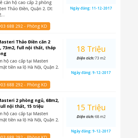
ê căn hộ cao cấp 2 phòng
teri Thảo Điền, Quận 2. Dt:
Ngày đăng:
11-12-2017
2…
903 688 292 - Phòng KD
asteri Thảo Điền căn 2
18 Triệu
 73m2, full nội thất, tháp
ông
Diện tích:
73 m2
n hộ cao cấp tại Masteri
mặt tiền xa lộ Hà Nội, Quận 2.
Ngày đăng:
9-12-2017
903 688 292 - Phòng KD
asteri 2 phòng ngủ, 68m2,
15 Triệu
ull nội thất, 15 triệu
n hộ cao cấp tại Masteri
Diện tích:
68 m2
mặt tiền xa lộ Hà Nội, Quận 2.
Ngày đăng:
9-12-2017
903 688 292 - Phòng KD