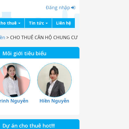
Đăng nhập
cho thuê
Tin tức
Liên hệ
iền
>
CHO THUÊ CĂN HỘ CHUNG CƯ
Môi giới tiêu biểu
rinh Nguyễn
Hiền Nguyễn
Dự án cho thuê hot!!!