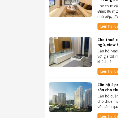
Cho thuê că
Điền: 86 m2
nhà bếp, 2
Liên hệ:
0
Cho thuê c
ngủ, view 
Căn hộ Mast
với giá tốt 
khách, 1…
Liên hệ:
0
Căn hộ 2 pn
cần cho th
Căn hộ quận
cho thuê, h
với cảnh q
Liên hệ:
0