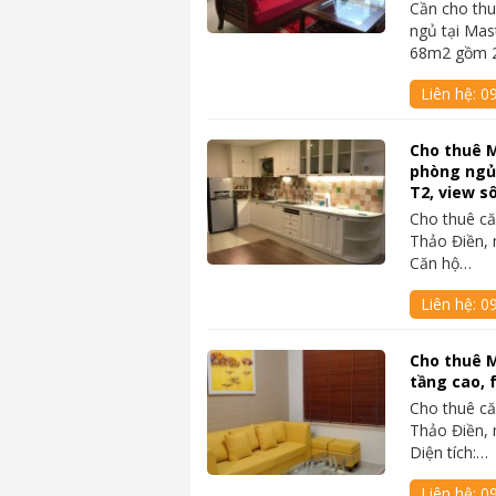
Cần cho thu
ngủ tại Mas
68m2 gồm 
Liên hệ:
0
Cho thuê M
phòng ngủ,
T2, view s
Cho thuê că
Thảo Điền, 
Căn hộ…
Liên hệ:
0
Cho thuê M
tầng cao, f
Cho thuê că
Thảo Điền, 
Diện tích:…
Liên hệ:
0