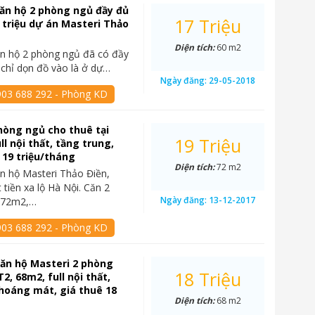
ăn hộ 2 phòng ngủ đầy đủ
17 Triệu
7 triệu dự án Masteri Thảo
Diện tích:
60 m2
n hộ 2 phòng ngủ đã có đầy
, chỉ dọn đồ vào là ở dự…
Ngày đăng:
29-05-2018
903 688 292 - Phòng KD
hòng ngủ cho thuê tại
19 Triệu
ll nội thất, tầng trung,
 19 triệu/tháng
Diện tích:
72 m2
n hộ Masteri Thảo Điền,
 tiền xa lộ Hà Nội. Căn 2
Ngày đăng:
13-12-2017
 72m2,…
903 688 292 - Phòng KD
ăn hộ Masteri 2 phòng
18 Triệu
2, 68m2, full nội thất,
hoáng mát, giá thuê 18
Diện tích:
68 m2