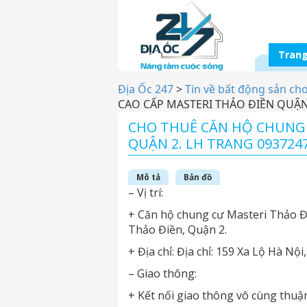
Trang
Địa Ốc 247
>
Tin về bất động sản ch
CAO CẤP MASTERI THẢO ĐIỀN QUẬN 
CHO THUÊ CĂN HỘ CHUNG 
QUẬN 2. LH TRANG 093724
Mô tả
Bản đồ
– Vị trí:
+ Căn hộ chung cư Masteri Thảo Đi
Thảo Điền, Quận 2.
+ Địa chỉ: Địa chỉ: 159 Xa Lộ Hà Nộ
– Giao thông:
+ Kết nối giao thông vô cùng thuậ