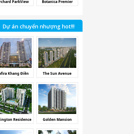
rchard ParkView
Botanica Premier
Dự án chuyển nhượng hot!!!
afira Khang Điền
The Sun Avenue
ington Residence
Golden Mansion