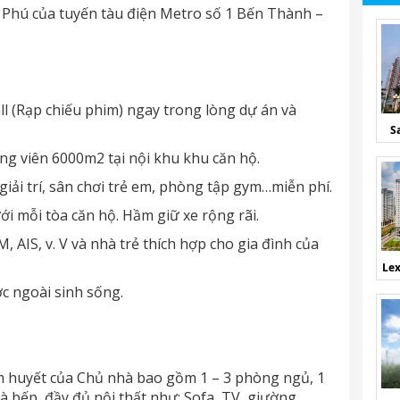
An Phú của tuyến tàu điện Metro số 1 Bến Thành –
 (Rạp chiếu phim) ngay trong lòng dự án và
S
g viên 6000m2 tại nội khu khu căn hộ.
giải trí, sân chơi trẻ em, phòng tập gym…miễn phí.
i mỗi tòa căn hộ. Hầm giữ xe rộng rãi.
 AIS, v. V và nhà trẻ thích hợp cho gia đình của
Lex
c ngoài sinh sống.
âm huyết của Chủ nhà bao gồm 1 – 3 phòng ngủ, 1
 bếp, đầy đủ nội thất như: Sofa, TV, giường,