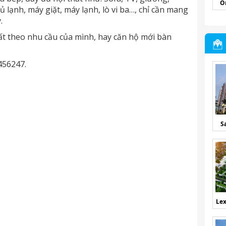
O
tủ lạnh, máy giặt, máy lạnh, lò vi ba…, chỉ cần mang
.
ất theo nhu cầu của mình, hay căn hộ mới bàn
456247.
S
Lex