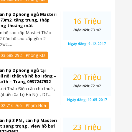
ăn hộ 2 phòng ngủ Masteri
16 Triệu
 73m2, tầng trung, tháp
sông thoáng mát
Diện tích:
73 m2
n hộ cao cấp Masteri Thảo
2 Căn hộ cao cấp gồm 2
Ngày đăng:
9-12-2017
 2wc,…
903 688 292 - Phòng KD
ăn hộ 2 phòng ngủ tại
20 Triệu
ll nội thất và hồ bơi rộng –
ệu/th – Trang 0937247932
Diện tích:
72 m2
eri Thảo Điền cần cho thuê ,
mặt tiền Xa Lộ Hà Nội , DT…
Ngày đăng:
10-05-2017
902 716 766 - Phạm Hoa
ăn hộ 3 PN , căn hộ Masteri
23 Triệu
ất sang trọng , view hồ bơi
937247932