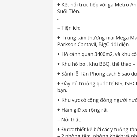
+ Kết nối trực tiếp với ga Metro 
Suối Tiên.
….
– Tiện ích:
+ Trung tâm thương mại Mega Mall
Parkson Cantavil, BigC đối diện.
+ Hồ cảnh quan 3400m2, và khu côn
+ Khu hồ bơi, khu BBQ, thể thao – 
+ Sảnh lễ Tân Phong cách 5 sao dướ
+ Đầy đủ trường quốc tế BIS, ISHCM,
bạn.
+ Khu vực có cộng đồng người nướ
+ Hầm giữ xe rộng rãi.
– Nội thất:
+ Được thiết kế bởi các ý tưởng t
– 2 phòng tắm, phòng khách và nhà