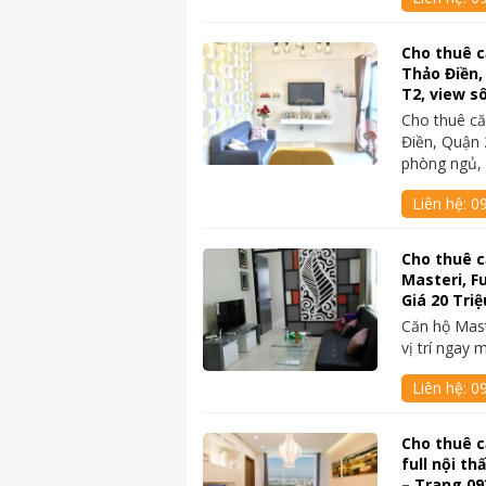
Cho thuê c
Thảo Điền,
T2, view 
Cho thuê că
Điền, Quận 
phòng ngủ,
Liên hệ:
0
Cho thuê c
Masteri, Fu
Giá 20 Tri
Căn hộ Mast
vị trí ngay 
Liên hệ:
0
Cho thuê c
full nội th
– Trang 0