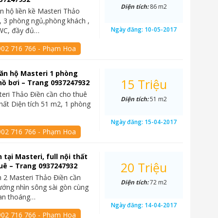
Diện tích:
86 m2
n hộ liền kề Masteri Thảo
, 3 phòng ngủ,phòng khách ,
Ngày đăng:
10-05-2017
WC, đầy đủ…
902 716 766 - Phạm Hoa
ăn hộ Masteri 1 phòng
15 Triệu
hồ bơi – Trang 0937247932
eri Thảo Điền cần cho thuê
Diện tích:
51 m2
nhất Diện tích 51 m2, 1 phòng
Ngày đăng:
15-04-2017
902 716 766 - Phạm Hoa
 tại Masteri, full nội thất
20 Triệu
uê – Trang 0937247932
 2 Masteri Thảo Điền cần
Diện tích:
72 m2
ướng nhìn sông sài gòn cùng
uan thoáng…
Ngày đăng:
14-04-2017
902 716 766 - Phạm Hoa