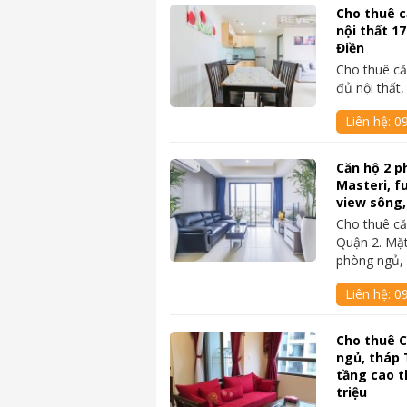
Cho thuê c
nội thất 1
Điền
Cho thuê că
đủ nội thất
Liên hệ:
0
Căn hộ 2 p
Masteri, fu
view sông,
Cho thuê că
Quận 2. Mặt
phòng ngủ,
Liên hệ:
0
Cho thuê C
ngủ, tháp T
tầng cao t
triệu