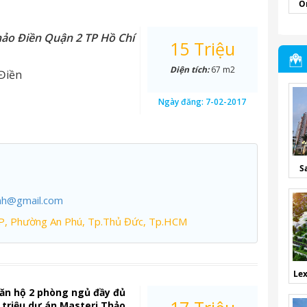
O
hảo Điền Quận 2 TP Hồ Chí
15 Triệu
Diện tích:
67 m2
Điền
Ngày đăng:
7-02-2017
S
nh@gmail.com
P, Phường An Phú, Tp.Thủ Đức, Tp.HCM
Lex
ăn hộ 2 phòng ngủ đầy đủ
7 triệu dự án Masteri Thảo