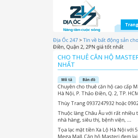
Trang
Địa Ốc 247
>
Tin về bất động sản ch
Điền, Quận 2, 2PN giá tốt nhất
CHO THUÊ CĂN HỘ MASTERI
NHẤT
Mô tả
Bản đồ
Chuyên cho thuê căn hộ cao cấp Mas
Hà Nội, P. Thảo Điền, Q. 2, TP. HCM
Thùy Trang 0937247932 hoặc 090
Thuộc làng Châu Âu với rất nhiều t
nhà hàng, siêu thị, bệnh viện, ….
Tọa lạc mặt tiền Xa Lộ Hà Nội với
Mega Mall. Căn hộ Masteri đem lại 