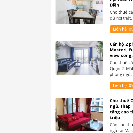
Điền
Cho thuê că
đủ nội thất
Liên hệ:
0
Căn hộ 2 p
Masteri, fu
view sông,
Cho thuê că
Quận 2. Mặt
phòng ngủ,
Liên hệ:
0
Cho thuê C
ngủ, tháp T
tầng cao t
triệu
Cần cho thu
ngủ tại Mas