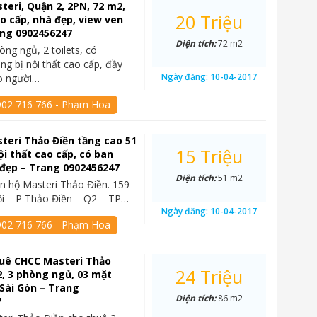
teri, Quận 2, 2PN, 72 m2,
20 Triệu
ao cấp, nhà đẹp, view ven
ang 0902456247
Diện tích:
72 m2
òng ngủ, 2 toilets, có
ng bị nội thất cao cấp, đầy
Ngày đăng:
10-04-2017
o người…
902 716 766 - Phạm Hoa
teri Thảo Điền tầng cao 51
15 Triệu
ội thất cao cấp, có ban
đẹp – Trang 0902456247
Diện tích:
51 m2
n hộ Masteri Thảo Điền. 159
i – P Thảo Điền – Q2 – TP…
Ngày đăng:
10-04-2017
902 716 766 - Phạm Hoa
huê CHCC Masteri Thảo
24 Triệu
2, 3 phòng ngủ, 03 mặt
Sài Gòn – Trang
Diện tích:
86 m2
7