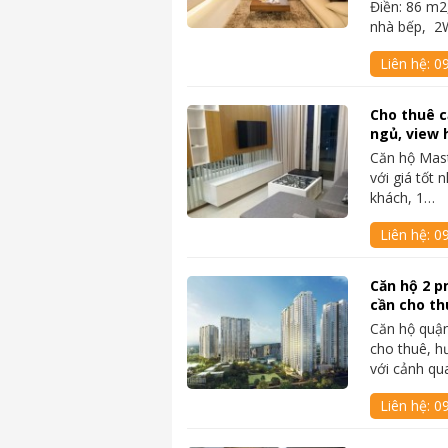
Điền: 86 m2
nhà bếp, 2
Liên hệ:
0
Cho thuê c
ngủ, view 
Căn hộ Mast
với giá tốt 
khách, 1…
Liên hệ:
0
Căn hộ 2 pn
cần cho th
Căn hộ quận
cho thuê, h
với cảnh q
Liên hệ:
0