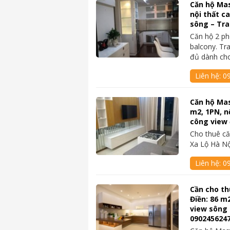
Căn hộ Mas
nội thất c
sông – Tr
Căn hộ 2 ph
balcony. Tra
đủ dành ch
Liên hệ:
0
Căn hộ Mas
m2, 1PN, n
công view 
Cho thuê că
Xa Lộ Hà Nộ
Liên hệ:
0
Cần cho t
Điền: 86 m
view sông 
090245624