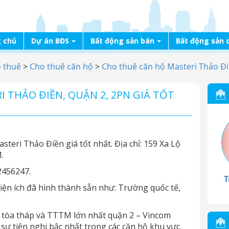
 chủ
Dự án BĐS
Bất động sản bán
Bất động sản 
o thuê
>
Cho thuê căn hộ
>
Cho thuê căn hộ Masteri Thảo Đ
 THẢO ĐIỀN, QUẬN 2, 2PN GIÁ TỐT
teri Thảo Điền giá tốt nhất. Địa chỉ: 159 Xa Lộ
.
2456247.
T
iện ích đã hình thành sẵn như: Trường quốc tế,
 5 tòa tháp và TTTM lớn nhất quận 2 – Vincom
sự tiện nghi bậc nhất trong các căn hộ khu vực.