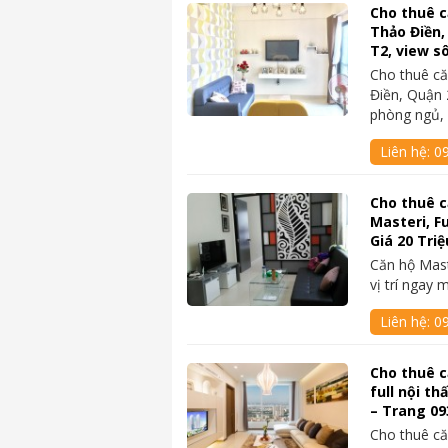
Cho thuê c
Thảo Điền,
T2, view 
Cho thuê că
Điền, Quận 
phòng ngủ,
Liên hệ:
0
Cho thuê c
Masteri, Fu
Giá 20 Tri
Căn hộ Mast
vị trí ngay 
Liên hệ:
0
Cho thuê c
full nội th
– Trang 0
Cho thuê că