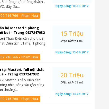
, 3 phòng ngủ,phòng khách ,
Ngày đăng:
10-05-2017
WC, đầy đủ…
902 716 766 - Phạm Hoa
ăn hộ Masteri 1 phòng
15 Triệu
hồ bơi – Trang 0937247932
eri Thảo Điền cần cho thuê
Diện tích:
51 m2
nhất Diện tích 51 m2, 1 phòng
Ngày đăng:
15-04-2017
902 716 766 - Phạm Hoa
 tại Masteri, full nội thất
20 Triệu
uê – Trang 0937247932
 2 Masteri Thảo Điền cần
Diện tích:
72 m2
ướng nhìn sông sài gòn cùng
uan thoáng…
Ngày đăng:
14-04-2017
902 716 766 - Phạm Hoa