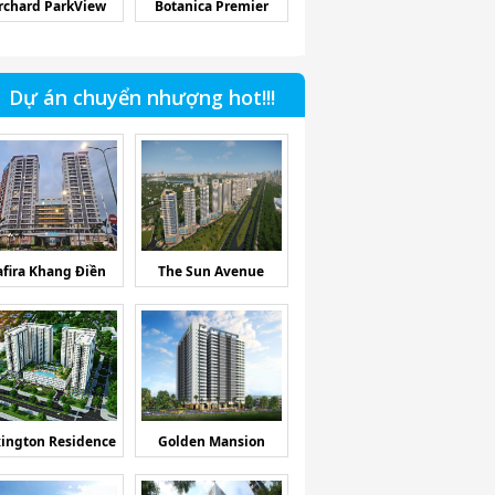
rchard ParkView
Botanica Premier
Dự án chuyển nhượng hot!!!
afira Khang Điền
The Sun Avenue
ington Residence
Golden Mansion