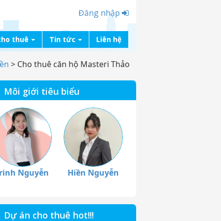
Đăng nhập
cho thuê
Tin tức
Liên hệ
iền
>
Cho thuê căn hộ Masteri Thảo
Môi giới tiêu biểu
rinh Nguyễn
Hiền Nguyễn
Dự án cho thuê hot!!!