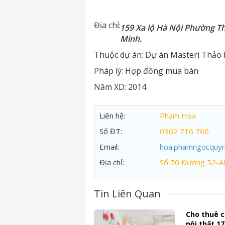
Địa chỉ:
159 Xa lộ Hà Nội Phường T
Minh.
Thuộc dự án:
Dự án Masteri Thảo 
Pháp lý:
Hợp đồng mua bán
Năm XD:
2014
Liên hệ:
Phạm Hoa
Số ĐT:
0902 716 766
Email:
hoa.phamngocquy
Địa chỉ:
Số 70 Đường 52-A
Tin Liên Quan
Cho thuê c
nội thất 1