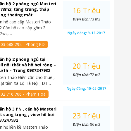
ăn hộ 2 phòng ngủ Masteri
16 Triệu
 73m2, tầng trung, tháp
sông thoáng mát
Diện tích:
73 m2
n hộ cao cấp Masteri Thảo
2 Căn hộ cao cấp gồm 2
Ngày đăng:
9-12-2017
 2wc,…
903 688 292 - Phòng KD
ăn hộ 2 phòng ngủ tại
20 Triệu
ll nội thất và hồ bơi rộng –
ệu/th – Trang 0937247932
Diện tích:
72 m2
eri Thảo Điền cần cho thuê ,
mặt tiền Xa Lộ Hà Nội , DT…
Ngày đăng:
10-05-2017
902 716 766 - Phạm Hoa
ăn hộ 3 PN , căn hộ Masteri
23 Triệu
ất sang trọng , view hồ bơi
937247932
Diện tích:
86 m2
n hộ liền kề Masteri Thảo