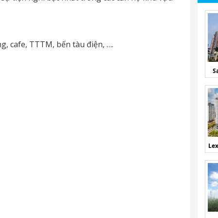
ng, cafe, TTTM, bến tàu điện, ….
S
Lex