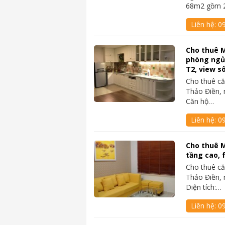
68m2 gồm 
Liên hệ:
0
Cho thuê M
phòng ngủ,
T2, view s
Cho thuê că
Thảo Điền, 
Căn hộ…
Liên hệ:
0
Cho thuê M
tầng cao, f
Cho thuê că
Thảo Điền, 
Diện tích:…
Liên hệ:
0