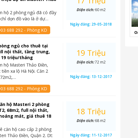
17 Triệu
Diện tích:
60 m2
n hộ 2 phòng ngủ đã có đầy
, chỉ dọn đồ vào là ở dự…
Ngày đăng:
29-05-2018
903 688 292 - Phòng KD
O
hòng ngủ cho thuê tại
19 Triệu
ll nội thất, tầng trung,
 19 triệu/tháng
Diện tích:
72 m2
n hộ Masteri Thảo Điền,
 tiền xa lộ Hà Nội. Căn 2
Ngày đăng:
13-12-2017
 72m2,…
903 688 292 - Phòng KD
ăn hộ Masteri 2 phòng
18 Triệu
2, 68m2, full nội thất,
hoáng mát, giá thuê 18
Diện tích:
68 m2
ê căn hộ cao cấp 2 phòng
teri Thảo Điền, Quận 2. Dt:
Ngày đăng:
11-12-2017