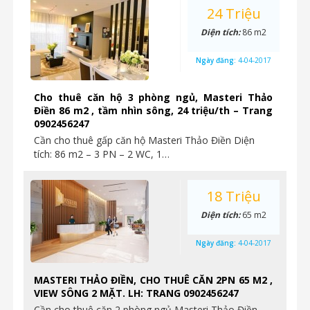
24 Triệu
Diện tích:
86 m2
Ngày đăng:
4-04-2017
Cho thuê căn hộ 3 phòng ngủ, Masteri Thảo
Điền 86 m2 , tầm nhìn sông, 24 triệu/th – Trang
0902456247
Cần cho thuê gấp căn hộ Masteri Thảo Điền Diện
tích: 86 m2 – 3 PN – 2 WC, 1…
18 Triệu
Diện tích:
65 m2
Ngày đăng:
4-04-2017
MASTERI THẢO ĐIỀN, CHO THUÊ CĂN 2PN 65 M2 ,
VIEW SÔNG 2 MẶT. LH: TRANG 0902456247
Cần cho thuê căn 2 phòng ngủ Masteri Thảo Điền,