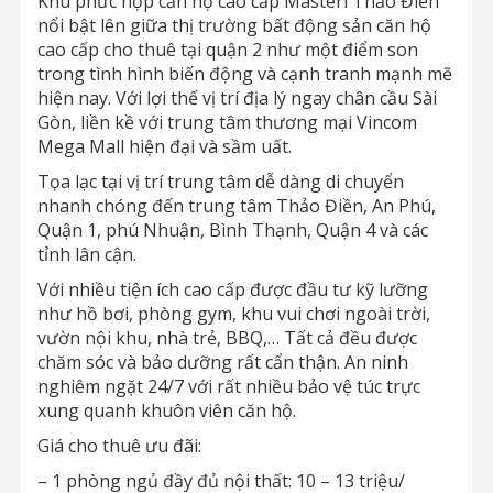
Khu phức hợp căn hộ cao cấp Masteri Thảo Điền
nổi bật lên giữa thị trường bất động sản căn hộ
cao cấp cho thuê tại quận 2 như một điểm son
trong tình hình biến động và cạnh tranh mạnh mẽ
hiện nay. Với lợi thế vị trí địa lý ngay chân cầu Sài
Gòn, liền kề với trung tâm thương mại Vincom
Mega Mall hiện đại và sầm uất.
Tọa lạc tại vị trí trung tâm dễ dàng di chuyển
nhanh chóng đến trung tâm Thảo Điền, An Phú,
Quận 1, phú Nhuận, Bình Thạnh, Quận 4 và các
tỉnh lân cận.
Với nhiều tiện ích cao cấp được đầu tư kỹ lưỡng
như hồ bơi, phòng gym, khu vui chơi ngoài trời,
vườn nội khu, nhà trẻ, BBQ,… Tất cả đều được
chăm sóc và bảo dưỡng rất cẩn thận. An ninh
nghiêm ngặt 24/7 với rất nhiều bảo vệ túc trực
xung quanh khuôn viên căn hộ.
Giá cho thuê ưu đãi:
– 1 phòng ngủ đầy đủ nội thất: 10 – 13 triệu/