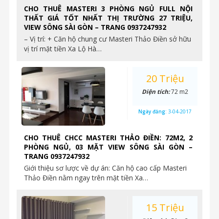
CHO THUÊ MASTERI 3 PHÒNG NGỦ FULL NỘI
THẤT GIÁ TỐT NHẤT THỊ TRƯỜNG 27 TRIỆU,
VIEW SÔNG SÀI GÒN – TRANG 0937247932
– Vị trí: + Căn hộ chung cư Masteri Thảo Điền sở hữu
vị trí mặt tiền Xa Lộ Hà…
20 Triệu
Diện tích:
72 m2
Ngày đăng:
3-04-2017
CHO THUÊ CHCC MASTERI THẢO ĐIỀN: 72M2, 2
PHÒNG NGỦ, 03 MẶT VIEW SÔNG SÀI GÒN –
TRANG 0937247932
Giới thiệu sơ lược về dự án: Căn hộ cao cấp Masteri
Thảo Điền nằm ngay trên mặt tiền Xa…
15 Triệu