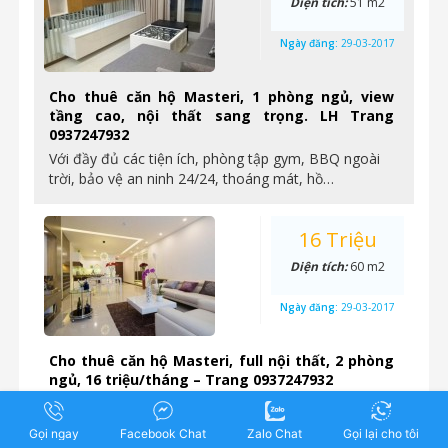
Diện tích:
51 m2
Ngày đăng:
29-03-2017
Cho thuê căn hộ Masteri, 1 phòng ngủ, view
tầng cao, nội thất sang trọng. LH Trang
0937247932
Với đầy đủ các tiện ích, phòng tập gym, BBQ ngoài
trời, bảo vệ an ninh 24/24, thoáng mát, hồ…
16 Triệu
Diện tích:
60 m2
Ngày đăng:
29-03-2017
Cho thuê căn hộ Masteri, full nội thất, 2 phòng
ngủ, 16 triệu/tháng – Trang 0937247932
Căn hộ cao cấp Masteri Thảo Điền vị trí ngay MT 159
Xa Lộ Hà Nội, Phường Thảo điền, Quận…
Gọi ngay
Facebook Chat
Zalo Chat
Gọi lại cho tôi