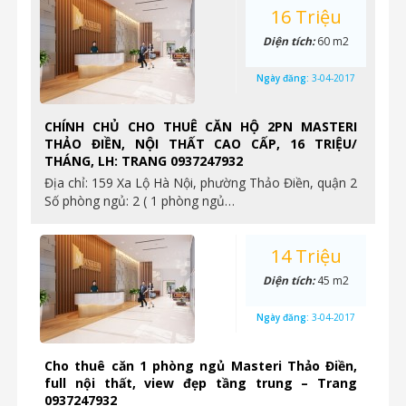
16 Triệu
Diện tích:
60 m2
Ngày đăng:
3-04-2017
CHÍNH CHỦ CHO THUÊ CĂN HỘ 2PN MASTERI
THẢO ĐIỀN, NỘI THẤT CAO CẤP, 16 TRIỆU/
THÁNG, LH: TRANG 0937247932
Địa chỉ: 159 Xa Lộ Hà Nội, phường Thảo Điền, quận 2
Số phòng ngủ: 2 ( 1 phòng ngủ…
14 Triệu
Diện tích:
45 m2
Ngày đăng:
3-04-2017
Cho thuê căn 1 phòng ngủ Masteri Thảo Điền,
full nội thất, view đẹp tầng trung – Trang
0937247932