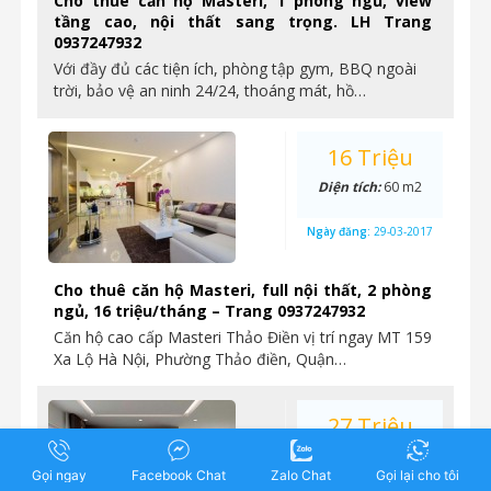
Cho thuê căn hộ Masteri, 1 phòng ngủ, view
tầng cao, nội thất sang trọng. LH Trang
0937247932
Với đầy đủ các tiện ích, phòng tập gym, BBQ ngoài
trời, bảo vệ an ninh 24/24, thoáng mát, hồ…
16 Triệu
Diện tích:
60 m2
Ngày đăng:
29-03-2017
Cho thuê căn hộ Masteri, full nội thất, 2 phòng
ngủ, 16 triệu/tháng – Trang 0937247932
Căn hộ cao cấp Masteri Thảo Điền vị trí ngay MT 159
Xa Lộ Hà Nội, Phường Thảo điền, Quận…
27 Triệu
Diện tích:
89 m2
Gọi ngay
Facebook Chat
Zalo Chat
Gọi lại cho tôi