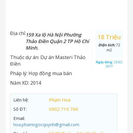
Địa chỉ:
159 Xa lộ Hà Nội Phường
18 Triệu
Thảo Điền Quận 2 TP Hồ Chí
Diện tích:
72
Minh.
m2
Thuộc dự án:
Dự án Masteri Thảo
Ngày đăng:
23-02-
Điền
2017
Pháp lý:
Hợp đồng mua bán
Năm XD:
2014
Liên hệ:
Phạm Hoa
Số ĐT:
0902 716 766
Email:
hoa.phamngocquynh@gmail.com