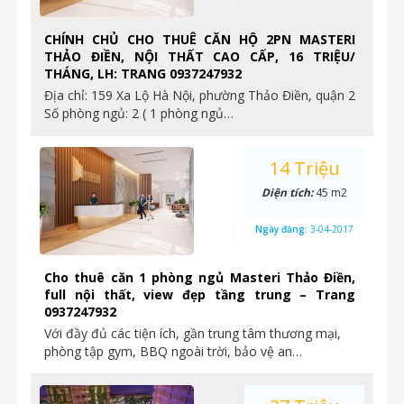
CHÍNH CHỦ CHO THUÊ CĂN HỘ 2PN MASTERI
THẢO ĐIỀN, NỘI THẤT CAO CẤP, 16 TRIỆU/
THÁNG, LH: TRANG 0937247932
Địa chỉ: 159 Xa Lộ Hà Nội, phường Thảo Điền, quận 2
Số phòng ngủ: 2 ( 1 phòng ngủ…
14 Triệu
Diện tích:
45 m2
Ngày đăng:
3-04-2017
Cho thuê căn 1 phòng ngủ Masteri Thảo Điền,
full nội thất, view đẹp tầng trung – Trang
0937247932
Với đầy đủ các tiện ích, gần trung tâm thương mại,
phòng tập gym, BBQ ngoài trời, bảo vệ an…