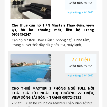
Diện tích:
45 m2
Ngày đăng:
4-04-2017
Cho thuê căn hộ 1 PN Masteri Thảo Điền, view
Q1, hồ bơi thoáng mát, liên hệ Trang
0902456247
Căn hộ Masteri Thảo Điền 1 phòng ngủ,1 nhà tắm,
trang bị Nội thất đầy đủ (sofa, tivi, máy lạnh,…
27 Triệu
Diện tích:
89 m2
Ngày đăng:
3-04-2017
CHO THUÊ MASTERI 3 PHÒNG NGỦ FULL NỘI
THẤT GIÁ TỐT NHẤT THỊ TRƯỜNG 27 TRIỆU,
VIEW SÔNG SÀI GÒN – TRANG 0937247932
– Vị trí: + Căn hộ chung cư Masteri Thảo Điền sở hữu