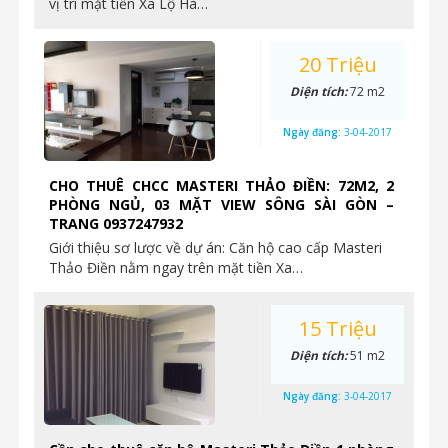
vị trí mặt tiền Xa Lộ Hà…
20 Triệu
Diện tích:
72 m2
Ngày đăng:
3-04-2017
CHO THUÊ CHCC MASTERI THẢO ĐIỀN: 72M2, 2
PHÒNG NGỦ, 03 MẶT VIEW SÔNG SÀI GÒN –
TRANG 0937247932
Giới thiệu sơ lược về dự án: Căn hộ cao cấp Masteri
Thảo Điền nằm ngay trên mặt tiền Xa…
15 Triệu
Diện tích:
51 m2
Ngày đăng:
3-04-2017