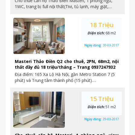
Cho thuê căn hộ Thảo Điền Masteri, 1 phòng ngủ,
1WC, trang bị full nội thất(Tivi, tủ lạnh, máy giặt,…
18 Triệu
Diện tích:
68 m2
Ngày đăng:
30-03-2017
Masteri Thảo Điền Q2 cho thuê, 2PN, 68m2, nội
thất đầy đủ 18 triệu/tháng – Trang 0937247932
Địa điểm: 165 Xa Lộ Hà Nội, gần Metro Station 7 (5
phút) và Trung tâm thành phố (15 phút)….
15 Triệu
Diện tích:
51 m2
Ngày đăng:
29-03-2017