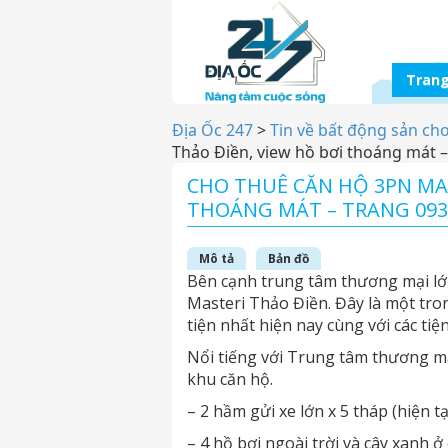
Trang
Địa Ốc 247
>
Tin về bất động sản ch
Thảo Điền, view hồ bơi thoáng mát 
CHO THUÊ CĂN HỘ 3PN MAS
THOÁNG MÁT – TRANG 093
Mô tả
Bản đồ
Bên cạnh trung tâm thương mại lớ
Masteri Thảo Điền. Đây là một tro
tiện nhất hiện nay cùng với các tiệ
Nổi tiếng với Trung tâm thương mạ
khu căn hộ.
– 2 hầm gửi xe lớn x 5 tháp (hiện t
– 4 hồ bơi ngoài trời và cây xanh 