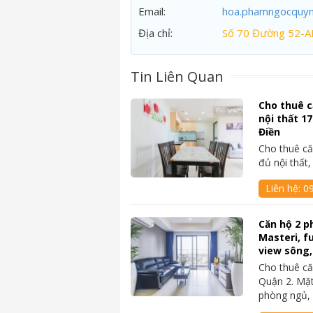
Email:
hoa.phamngocquy
Địa chỉ:
Số 70 Đường 52-A
Tin Liên Quan
Cho thuê c
nội thất 1
Điền
Cho thuê că
đủ nội thất
Liên hệ:
0
Căn hộ 2 p
Masteri, fu
view sông,
Cho thuê că
Quận 2. Mặt
phòng ngủ,