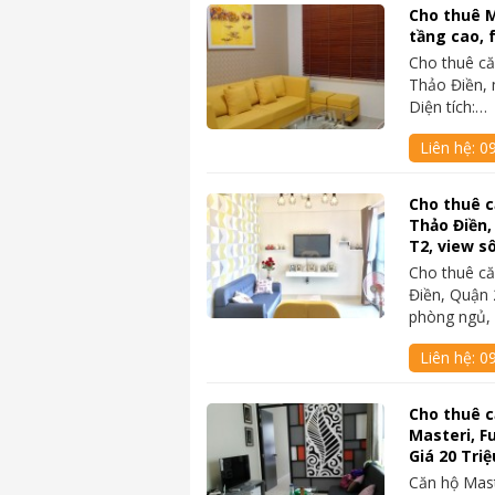
Cho thuê M
tầng cao, f
Cho thuê că
Thảo Điền, 
Diện tích:…
Liên hệ:
0
Cho thuê c
Thảo Điền,
T2, view 
Cho thuê că
Điền, Quận 
phòng ngủ,
Liên hệ:
0
Cho thuê c
Masteri, Fu
Giá 20 Tri
Căn hộ Mast