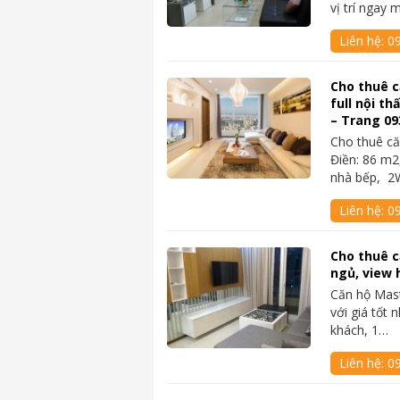
vị trí ngay 
Liên hệ:
0
Cho thuê c
full nội th
– Trang 0
Cho thuê că
Điền: 86 m2
nhà bếp, 2
Liên hệ:
0
Cho thuê c
ngủ, view 
Căn hộ Mast
với giá tốt 
khách, 1…
Liên hệ:
0