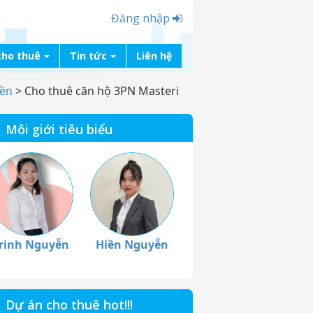
Đăng nhập
cho thuê
Tin tức
Liên hệ
iền
>
Cho thuê căn hộ 3PN Masteri
Môi giới tiêu biểu
rinh Nguyễn
Hiền Nguyễn
Dự án cho thuê hot!!!