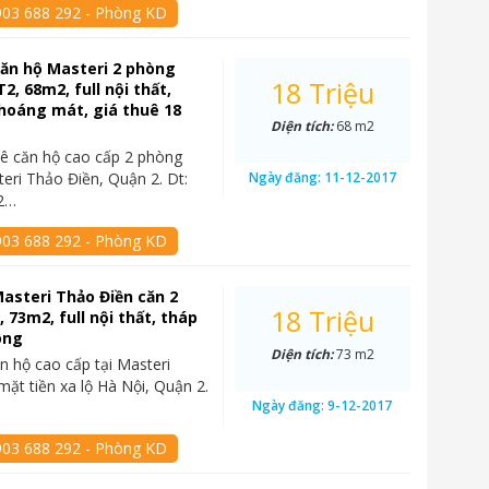
903 688 292 - Phòng KD
ăn hộ Masteri 2 phòng
18 Triệu
2, 68m2, full nội thất,
hoáng mát, giá thuê 18
Diện tích:
68 m2
ê căn hộ cao cấp 2 phòng
teri Thảo Điền, Quận 2. Dt:
Ngày đăng:
11-12-2017
2…
903 688 292 - Phòng KD
asteri Thảo Điền căn 2
18 Triệu
 73m2, full nội thất, tháp
ông
Diện tích:
73 m2
n hộ cao cấp tại Masteri
mặt tiền xa lộ Hà Nội, Quận 2.
Ngày đăng:
9-12-2017
903 688 292 - Phòng KD