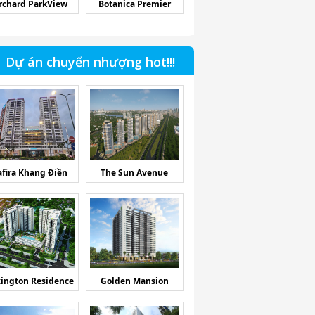
rchard ParkView
Botanica Premier
Dự án chuyển nhượng hot!!!
afira Khang Điền
The Sun Avenue
ington Residence
Golden Mansion