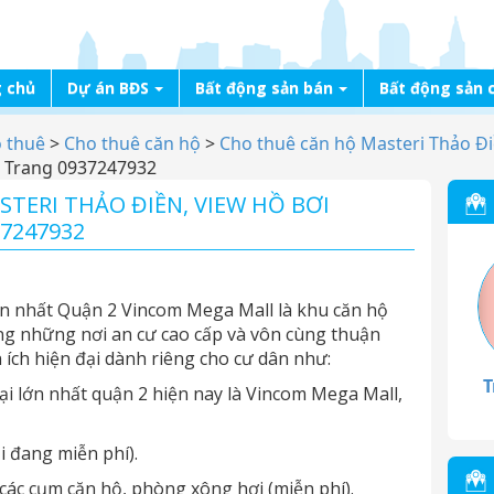
 chủ
Dự án BĐS
Bất động sản bán
Bất động sản 
o thuê
>
Cho thuê căn hộ
>
Cho thuê căn hộ Masteri Thảo Đ
– Trang 0937247932
TERI THẢO ĐIỀN, VIEW HỒ BƠI
7247932
n nhất Quận 2 Vincom Mega Mall là khu căn hộ
ng những nơi an cư cao cấp và vôn cùng thuận
n ích hiện đại dành riêng cho cư dân như:
T
i lớn nhất quận 2 hiện nay là Vincom Mega Mall,
ại đang miễn phí).
ở các cụm căn hộ, phòng xông hơi (miễn phí).