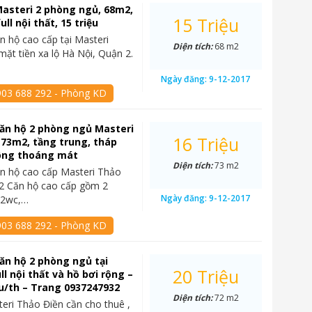
asteri 2 phòng ngủ, 68m2,
15 Triệu
ull nội thất, 15 triệu
n hộ cao cấp tại Masteri
Diện tích:
68 m2
mặt tiền xa lộ Hà Nội, Quận 2.
Ngày đăng:
9-12-2017
903 688 292 - Phòng KD
ăn hộ 2 phòng ngủ Masteri
16 Triệu
 73m2, tầng trung, tháp
sông thoáng mát
Diện tích:
73 m2
n hộ cao cấp Masteri Thảo
2 Căn hộ cao cấp gồm 2
Ngày đăng:
9-12-2017
 2wc,…
903 688 292 - Phòng KD
ăn hộ 2 phòng ngủ tại
20 Triệu
ll nội thất và hồ bơi rộng –
ệu/th – Trang 0937247932
Diện tích:
72 m2
eri Thảo Điền cần cho thuê ,