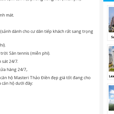
anh mát.
 (sảnh dành cho cư dân tiếp khách rất sang trọng
S
í).
rời: Sân tennis (miễn phí).
 sát 24/7.
cửa hàng 24/7,.
Lex
 căn hộ Masteri Thảo Điền đẹp giá tốt đang cho
à căn hộ dưới đây: