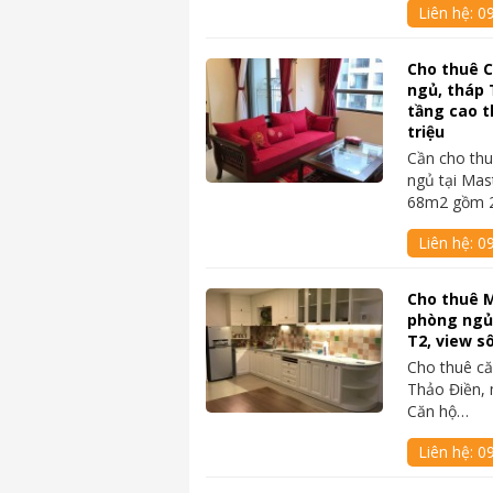
Liên hệ:
0
Cho thuê C
ngủ, tháp T
tầng cao t
triệu
Cần cho thu
ngủ tại Mas
68m2 gồm 
Liên hệ:
0
Cho thuê M
phòng ngủ,
T2, view s
Cho thuê că
Thảo Điền, 
Căn hộ…
Liên hệ:
0