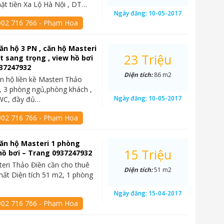
mặt tiền Xa Lộ Hà Nội , DT…
Ngày đăng:
10-05-2017
902 716 766 - Phạm Hoa
ăn hộ 3 PN , căn hộ Masteri
23 Triệu
ất sang trọng , view hồ bơi
937247932
Diện tích:
86 m2
n hộ liền kề Masteri Thảo
, 3 phòng ngủ,phòng khách ,
Ngày đăng:
10-05-2017
WC, đầy đủ…
902 716 766 - Phạm Hoa
ăn hộ Masteri 1 phòng
15 Triệu
hồ bơi – Trang 0937247932
eri Thảo Điền cần cho thuê
Diện tích:
51 m2
nhất Diện tích 51 m2, 1 phòng
Ngày đăng:
15-04-2017
902 716 766 - Phạm Hoa