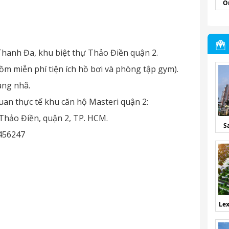
O
Thanh Đa, khu biệt thự Thảo Điền quận 2.
gồm miễn phí tiện ích hồ bơi và phòng tập gym).
ang nhã.
uan thực tế khu căn hộ Masteri quận 2:
 Thảo Điền, quận 2, TP. HCM.
S
2456247
Lex