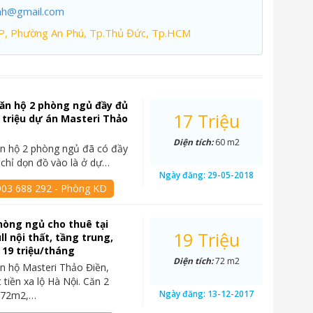
nh@gmail.com
P, Phường An Phú, Tp.Thủ Đức, Tp.HCM
ăn hộ 2 phòng ngủ đầy đủ
17 Triệu
7 triệu dự án Masteri Thảo
Diện tích:
60 m2
n hộ 2 phòng ngủ đã có đầy
, chỉ dọn đồ vào là ở dự…
Ngày đăng:
29-05-2018
903 688 292 - Phòng KD
hòng ngủ cho thuê tại
19 Triệu
ll nội thất, tầng trung,
 19 triệu/tháng
Diện tích:
72 m2
n hộ Masteri Thảo Điền,
 tiền xa lộ Hà Nội. Căn 2
Ngày đăng:
13-12-2017
 72m2,…