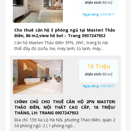
Diện tích:
86 m2
Ngày đăng:
3-04-2017
Cho thuê căn hộ 3 phòng ngủ tại Masteri Thảo
Điền, 86 m2,view hồ bơi – Trang 0937247932
Căn hộ Masteri Thảo Điền 3PN, 2WC, trang bị nội
thất đầy đủ (sofa, tivi, máy lạnh, tủ lạnh, máy…
16 Triệu
Diện tích:
60 m2
Ngày đăng:
3-04-2017
CHÍNH CHỦ CHO THUÊ CĂN HỘ 2PN MASTERI
THẢO ĐIỀN, NỘI THẤT CAO CẤP, 16 TRIỆU/
THÁNG, LH: TRANG 0937247932
Địa chỉ: 159 Xa Lộ Hà Nội, phường Thảo Điền, quận 2
Số phòng ngủ: 2 ( 1 phòng ngủ…