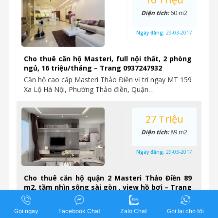
Diện tích:
60 m2
Ngày đăng:
29-03-2017
Cho thuê căn hộ Masteri, full nội thất, 2 phòng
ngủ, 16 triệu/tháng – Trang 0937247932
Căn hộ cao cấp Masteri Thảo Điền vị trí ngay MT 159
Xa Lộ Hà Nội, Phường Thảo điền, Quận…
27 Triệu
Diện tích:
89 m2
Ngày đăng:
29-03-2017
Cho thuê căn hộ quận 2 Masteri Thảo Điền 89
m2, tầm nhìn sông sài gòn , view hồ bơi – Trang
0937247932
Cho thuê căn hộ Masteri Thảo Điền quận 2 89 m2,
Gọi ngay
Facebook Chat
Zalo Chat
Gọi lại cho tôi
tầm nhìn hồ, Giá 27 Triệu/tháng Cho thuê căn…