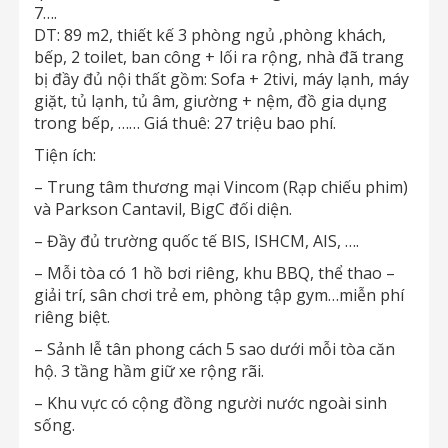
7….
DT: 89 m2, thiết kế 3 phòng ngủ ,phòng khách,
bếp, 2 toilet, ban công + lối ra rộng, nhà đã trang
bị đầy đủ nội thất gồm: Sofa + 2tivi, máy lạnh, máy
giặt, tủ lạnh, tủ âm, giường + nệm, đồ gia dụng
trong bếp, …… Giá thuê: 27 triệu bao phí.
Tiện ích:
– Trung tâm thương mại Vincom (Rạp chiếu phim)
và Parkson Cantavil, BigC đối diện.
– Đầy đủ trường quốc tế BIS, ISHCM, AIS, ….
– Mỗi tòa có 1 hồ bơi riêng, khu BBQ, thể thao –
giải trí, sân chơi trẻ em, phòng tập gym…miễn phí
riêng biệt.
– Sảnh lễ tân phong cách 5 sao dưới mỗi tòa căn
hộ. 3 tầng hầm giữ xe rộng rãi.
– Khu vực có cộng đồng người nước ngoài sinh
sống.