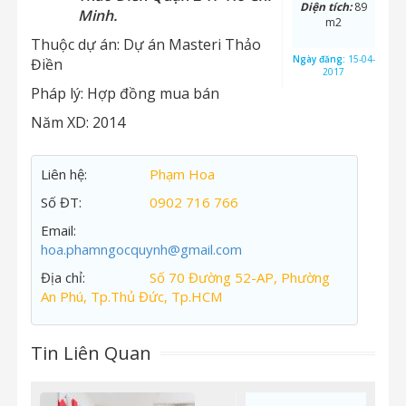
Diện tích:
89
Minh.
m2
Thuộc dự án:
Dự án Masteri Thảo
Ngày đăng:
15-04-
Điền
2017
Pháp lý:
Hợp đồng mua bán
Năm XD:
2014
Liên hệ:
Phạm Hoa
Số ĐT:
0902 716 766
Email:
hoa.phamngocquynh@gmail.com
Địa chỉ:
Số 70 Đường 52-AP, Phường
An Phú, Tp.Thủ Đức, Tp.HCM
Tin Liên Quan