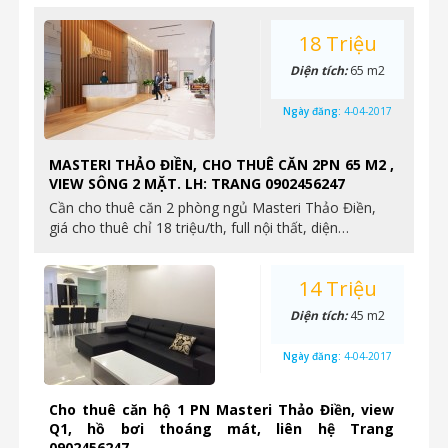
18 Triệu
Diện tích:
65 m2
Ngày đăng:
4-04-2017
MASTERI THẢO ĐIỀN, CHO THUÊ CĂN 2PN 65 M2 ,
VIEW SÔNG 2 MẶT. LH: TRANG 0902456247
Cần cho thuê căn 2 phòng ngủ Masteri Thảo Điền,
giá cho thuê chỉ 18 triệu/th, full nội thất, diện…
14 Triệu
Diện tích:
45 m2
Ngày đăng:
4-04-2017
Cho thuê căn hộ 1 PN Masteri Thảo Điền, view
Q1, hồ bơi thoáng mát, liên hệ Trang
0902456247