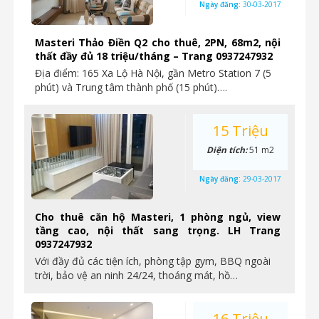
Ngày đăng:
30-03-2017
Masteri Thảo Điền Q2 cho thuê, 2PN, 68m2, nội
thất đầy đủ 18 triệu/tháng – Trang 0937247932
Địa điểm: 165 Xa Lộ Hà Nội, gần Metro Station 7 (5
phút) và Trung tâm thành phố (15 phút)….
15 Triệu
Diện tích:
51 m2
Ngày đăng:
29-03-2017
Cho thuê căn hộ Masteri, 1 phòng ngủ, view
tầng cao, nội thất sang trọng. LH Trang
0937247932
Với đầy đủ các tiện ích, phòng tập gym, BBQ ngoài
trời, bảo vệ an ninh 24/24, thoáng mát, hồ…
16 Triệu