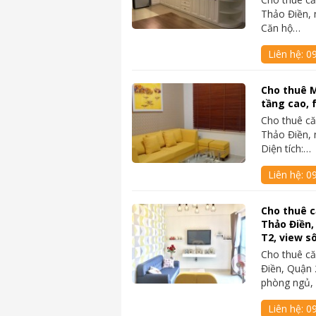
Thảo Điền, 
Căn hộ…
Liên hệ:
0
Cho thuê M
tầng cao, f
Cho thuê că
Thảo Điền, 
Diện tích:…
Liên hệ:
0
Cho thuê c
Thảo Điền,
T2, view 
Cho thuê că
Điền, Quận 
phòng ngủ,
Liên hệ:
0