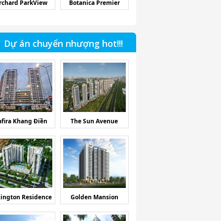
rchard ParkView
Botanica Premier
Dự án chuyển nhượng hot!!!
afira Khang Điền
The Sun Avenue
ington Residence
Golden Mansion