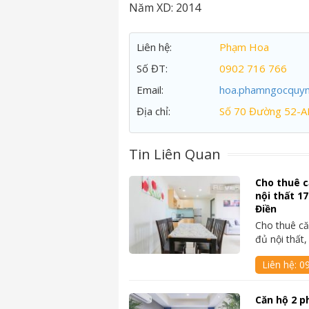
Năm XD:
2014
Liên hệ:
Phạm Hoa
Số ĐT:
0902 716 766
Email:
hoa.phamngocquy
Địa chỉ:
Số 70 Đường 52-A
Tin Liên Quan
Cho thuê c
nội thất 1
Điền
Cho thuê că
đủ nội thất
Liên hệ:
0
Căn hộ 2 p