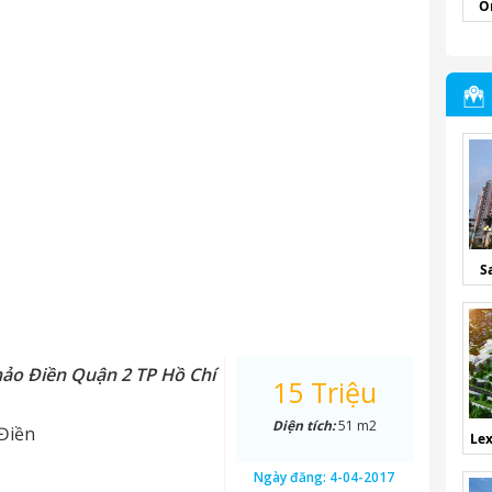
O
S
hảo Điền Quận 2 TP Hồ Chí
15 Triệu
Diện tích:
51 m2
Điền
Lex
Ngày đăng:
4-04-2017