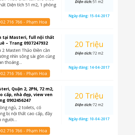
Diện tích:
51 m2
nhất Diện tích 51 m2, 1 phòng
Ngày đăng:
15-04-2017
902 716 766 - Phạm Hoa
 tại Masteri, full nội thất
20 Triệu
uê – Trang 0937247932
 2 Masteri Thảo Điền cần
Diện tích:
72 m2
ướng nhìn sông sài gòn cùng
uan thoáng…
Ngày đăng:
14-04-2017
902 716 766 - Phạm Hoa
teri, Quận 2, 2PN, 72 m2,
20 Triệu
ao cấp, nhà đẹp, view ven
ang 0902456247
Diện tích:
72 m2
òng ngủ, 2 toilets, có
ng bị nội thất cao cấp, đầy
Ngày đăng:
10-04-2017
o người…
902 716 766 - Phạm Hoa