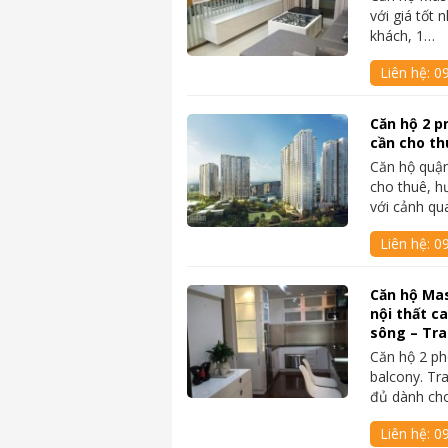
với giá tốt 
khách, 1…
Liên hệ:
0
Căn hộ 2 pn
cần cho th
Căn hộ quận
cho thuê, h
với cảnh q
Liên hệ:
0
Căn hộ Mas
nội thất c
sông – Tr
Căn hộ 2 ph
balcony. Tra
đủ dành ch
Liên hệ:
0