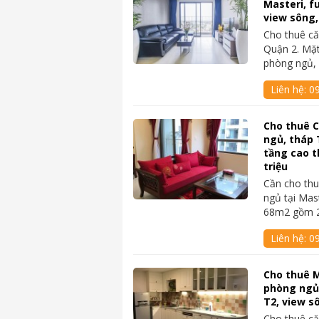
Masteri, fu
view sông,
Cho thuê că
Quận 2. Mặt
phòng ngủ,
Liên hệ:
0
Cho thuê C
ngủ, tháp T
tầng cao t
triệu
Cần cho thu
ngủ tại Mas
68m2 gồm 
Liên hệ:
0
Cho thuê M
phòng ngủ,
T2, view s
Cho thuê că