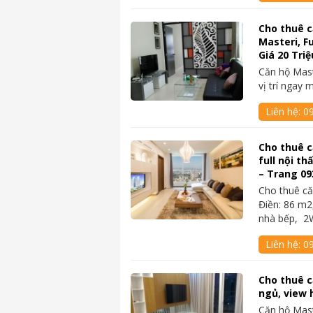
Cho thuê c
Masteri, Fu
Giá 20 Tri
Căn hộ Mast
vị trí ngay 
Liên hệ:
0
Cho thuê c
full nội th
– Trang 0
Cho thuê că
Điền: 86 m2
nhà bếp, 2
Liên hệ:
0
Cho thuê c
ngủ, view 
Căn hộ Mast