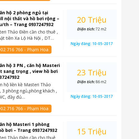
ăn hộ 2 phòng ngủ tại
20 Triệu
ll nội thất và hồ bơi rộng –
ệu/th – Trang 0937247932
Diện tích:
72 m2
eri Thảo Điền cần cho thuê ,
mặt tiền Xa Lộ Hà Nội , DT…
Ngày đăng:
10-05-2017
902 716 766 - Phạm Hoa
ăn hộ 3 PN , căn hộ Masteri
23 Triệu
ất sang trọng , view hồ bơi
937247932
Diện tích:
86 m2
n hộ liền kề Masteri Thảo
, 3 phòng ngủ,phòng khách ,
Ngày đăng:
10-05-2017
WC, đầy đủ…
902 716 766 - Phạm Hoa
ăn hộ Masteri 1 phòng
15 Triệu
hồ bơi – Trang 0937247932
eri Thảo Điền cần cho thuê