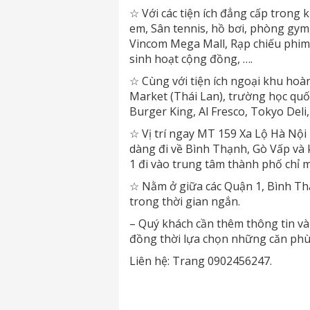
☆ Với các tiện ích đẳng cấp trong 
em, Sân tennis, hồ bơi, phòng gym
Vincom Mega Mall, Rạp chiếu phim
sinh hoạt cộng đồng, ….
☆ Cùng với tiện ích ngoại khu hoà
Market (Thái Lan), trường học quốc
Burger King, Al Fresco, Tokyo Deli,
☆ Vị trí ngay MT 159 Xa Lộ Hà Nội 
dàng đi về Bình Thạnh, Gò Vấp và k
1 đi vào trung tâm thành phố chỉ 
☆ Nằm ở giữa các Quận 1, Bình Thạ
trong thời gian ngắn.
– Quý khách cần thêm thông tin v
đồng thời lựa chọn những căn phù h
Liên hệ: Trang 0902456247.