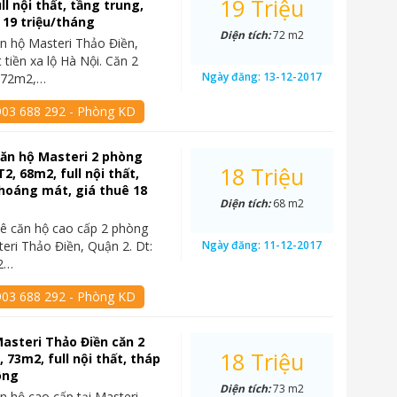
19 Triệu
ll nội thất, tầng trung,
 19 triệu/tháng
Diện tích:
72 m2
n hộ Masteri Thảo Điền,
 tiền xa lộ Hà Nội. Căn 2
Ngày đăng:
13-12-2017
 72m2,…
903 688 292 - Phòng KD
ăn hộ Masteri 2 phòng
18 Triệu
2, 68m2, full nội thất,
hoáng mát, giá thuê 18
Diện tích:
68 m2
ê căn hộ cao cấp 2 phòng
teri Thảo Điền, Quận 2. Dt:
Ngày đăng:
11-12-2017
2…
903 688 292 - Phòng KD
asteri Thảo Điền căn 2
18 Triệu
 73m2, full nội thất, tháp
ông
Diện tích:
73 m2
n hộ cao cấp tại Masteri