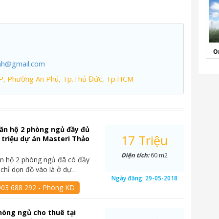
O
nh@gmail.com
P, Phường An Phú, Tp.Thủ Đức, Tp.HCM
ăn hộ 2 phòng ngủ đầy đủ
17 Triệu
7 triệu dự án Masteri Thảo
Diện tích:
60 m2
n hộ 2 phòng ngủ đã có đầy
, chỉ dọn đồ vào là ở dự…
Ngày đăng:
29-05-2018
903 688 292 - Phòng KD
hòng ngủ cho thuê tại