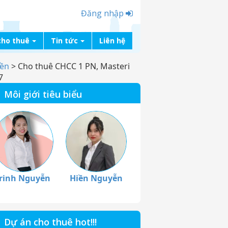
Đăng nhập
cho thuê
Tin tức
Liên hệ
iền
>
Cho thuê CHCC 1 PN, Masteri
7
Môi giới tiêu biểu
rinh Nguyễn
Hiền Nguyễn
Dự án cho thuê hot!!!