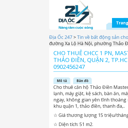
Trang
Địa Ốc 247
>
Tin về bất động sản ch
đường Xa Lộ Hà Nội, phường Thảo Đi
CHO THUÊ CHCC 1 PN, MA
THẢO ĐIỀN, QUẬN 2, TP.HC
0902456247
Mô tả
Bản đồ
Cho thuê căn hộ Thảo Điền Masteri,
lạnh, máy giặt, kệ sách, bàn ăn, máy
ngay, không gian yên tĩnh thoáng 
khu quận 1, thảo điền, thanh đa,..
☆ Giá thương lượng 15 triệu/tháng
☆ Diện tích: 51 m2.