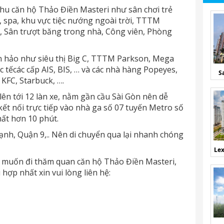
khu căn hộ Thảo Điền Masteri như sân chơi trẻ
, spa, khu vực tiệc nướng ngoài trời, TTTM
, Sân trượt băng trong nhà, Công viên, Phòng
n hảo như siêu thị Big C, TTTM Parkson, Mega
 tếcác cấp AIS, BIS, … và các nhà hàng Popeyes,
S
 KFC, Starbuck, ….
lên tới 12 làn xe, nằm gần cầu Sài Gòn nên dễ
ết nối trực tiếp vào nhà ga số 07 tuyến Metro số
mất hơn 10 phút.
nh, Quận 9,.. Nên di chuyển qua lại nhanh chóng
Lex
à muốn đi thăm quan căn hộ Thảo Điền Masteri,
ợp nhất xin vui lòng liên hệ: