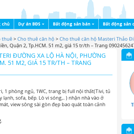
 chủ
Dự án BĐS
Bất động sản bán
Bất động sản 
o thuê
>
Cho thuê căn hộ
>
Cho thuê căn hộ Masteri Thảo Đ
ền, Quận 2, Tp.HCM. 51 m2, giá 15 tr/th – Trang 090245624
STERI ĐƯỜNG XA LỘ HÀ NỘI, PHƯỜNG
M. 51 M2, GIÁ 15 TR/TH – TRANG
 1 phòng ngủ, 1WC, trang bị full nội thất(Tivi, tủ
 lạnh, sofa, bếp. Lò vi sóng,.. ) nhận nhà vào ở
mát, view sông sài gòn đẹp bao quát toàn cảnh
T
.