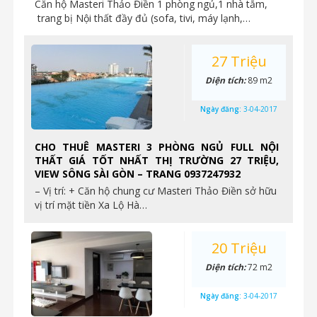
Căn hộ Masteri Thảo Điền 1 phòng ngủ,1 nhà tắm,
trang bị Nội thất đầy đủ (sofa, tivi, máy lạnh,…
27 Triệu
Diện tích:
89 m2
Ngày đăng:
3-04-2017
CHO THUÊ MASTERI 3 PHÒNG NGỦ FULL NỘI
THẤT GIÁ TỐT NHẤT THỊ TRƯỜNG 27 TRIỆU,
VIEW SÔNG SÀI GÒN – TRANG 0937247932
– Vị trí: + Căn hộ chung cư Masteri Thảo Điền sở hữu
vị trí mặt tiền Xa Lộ Hà…
20 Triệu
Diện tích:
72 m2
Ngày đăng:
3-04-2017