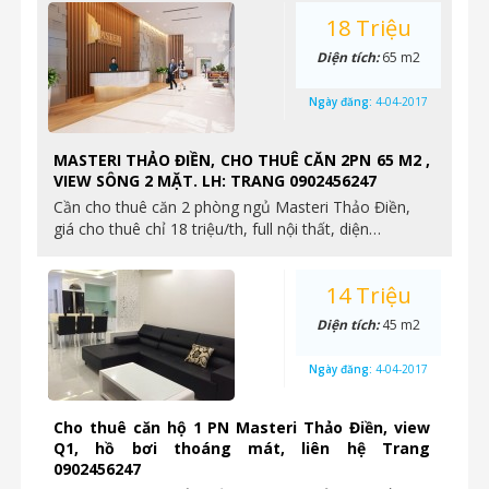
18 Triệu
Diện tích:
65 m2
Ngày đăng:
4-04-2017
MASTERI THẢO ĐIỀN, CHO THUÊ CĂN 2PN 65 M2 ,
VIEW SÔNG 2 MẶT. LH: TRANG 0902456247
Cần cho thuê căn 2 phòng ngủ Masteri Thảo Điền,
giá cho thuê chỉ 18 triệu/th, full nội thất, diện…
14 Triệu
Diện tích:
45 m2
Ngày đăng:
4-04-2017
Cho thuê căn hộ 1 PN Masteri Thảo Điền, view
Q1, hồ bơi thoáng mát, liên hệ Trang
0902456247