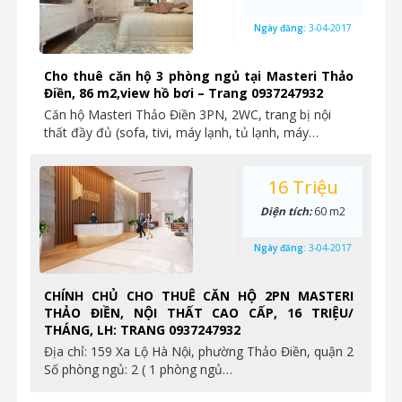
Ngày đăng:
3-04-2017
Cho thuê căn hộ 3 phòng ngủ tại Masteri Thảo
Điền, 86 m2,view hồ bơi – Trang 0937247932
Căn hộ Masteri Thảo Điền 3PN, 2WC, trang bị nội
thất đầy đủ (sofa, tivi, máy lạnh, tủ lạnh, máy…
16 Triệu
Diện tích:
60 m2
Ngày đăng:
3-04-2017
CHÍNH CHỦ CHO THUÊ CĂN HỘ 2PN MASTERI
THẢO ĐIỀN, NỘI THẤT CAO CẤP, 16 TRIỆU/
THÁNG, LH: TRANG 0937247932
Địa chỉ: 159 Xa Lộ Hà Nội, phường Thảo Điền, quận 2
Số phòng ngủ: 2 ( 1 phòng ngủ…