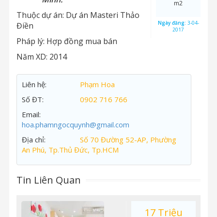
m2
Thuộc dự án:
Dự án Masteri Thảo
Ngày đăng:
3-04-
Điền
2017
Pháp lý:
Hợp đồng mua bán
Năm XD:
2014
Liên hệ:
Phạm Hoa
Số ĐT:
0902 716 766
Email:
hoa.phamngocquynh@gmail.com
Địa chỉ:
Số 70 Đường 52-AP, Phường
An Phú, Tp.Thủ Đức, Tp.HCM
Tin Liên Quan
17 Triệu