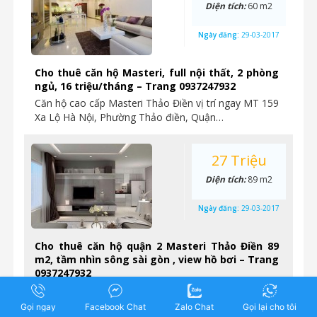
Diện tích:
60 m2
Ngày đăng:
29-03-2017
Cho thuê căn hộ Masteri, full nội thất, 2 phòng
ngủ, 16 triệu/tháng – Trang 0937247932
Căn hộ cao cấp Masteri Thảo Điền vị trí ngay MT 159
Xa Lộ Hà Nội, Phường Thảo điền, Quận…
27 Triệu
Diện tích:
89 m2
Ngày đăng:
29-03-2017
Cho thuê căn hộ quận 2 Masteri Thảo Điền 89
m2, tầm nhìn sông sài gòn , view hồ bơi – Trang
0937247932
Cho thuê căn hộ Masteri Thảo Điền quận 2 89 m2,
tầm nhìn hồ, Giá 27 Triệu/tháng Cho thuê căn…
Gọi ngay
Facebook Chat
Zalo Chat
Gọi lại cho tôi