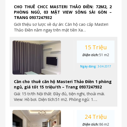
CHO THUÊ CHCC MASTERI THẢO ĐIỀN: 72M2, 2
PHÒNG NGỦ, 03 MẶT VIEW SÔNG SÀI GÒN –
TRANG 0937247932
Giới thiệu sơ lược về dự án: Căn hộ cao cấp Masteri
Thảo Điền nằm ngay trên mặt tiền Xa…
15 Triệu
Diện tích:
51 m2
Ngày đăng:
3-04-2017
Cần cho thuê căn hộ Masteri Thảo Điền 1 phòng
ngủ, giá tốt 15 triệu/th – Trang 0937247932
Giá: 15 tr/th Nội thất: Đầy đủ, tiện nghi, thoải mái.
View: Hồ bơi. Diện tích:51 m2. Phòng ngủ: 1….
24 Triệu
Diện tích:
86 m2