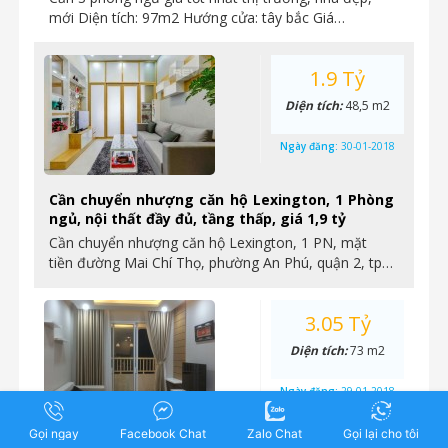
mới Diện tích: 97m2 Hướng cửa: tây bắc Giá…
1.9 Tỷ
Diện tích:
48,5 m2
Ngày đăng:
30-01-2018
Cần chuyển nhượng căn hộ Lexington, 1 Phòng
ngủ, nội thất đầy đủ, tầng thấp, giá 1,9 tỷ
Cần chuyển nhượng căn hộ Lexington, 1 PN, mặt
tiền đường Mai Chí Thọ, phường An Phú, quận 2, tp…
3.05 Tỷ
Diện tích:
73 m2
Ngày đăng:
29-01-2018
Gọi ngay
Facebook Chat
Zalo Chat
Gọi lại cho tôi
Chuyển nhượng căn hộ 2 phòng ngủ tầng cao,