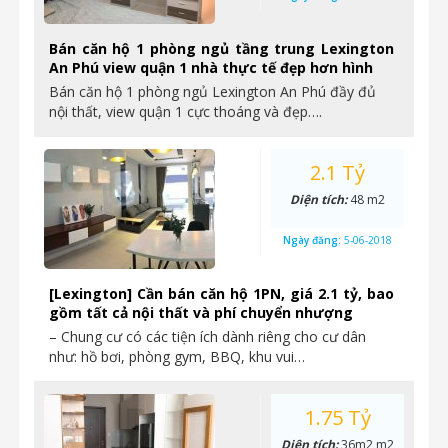
Bán căn hộ 1 phòng ngủ tầng trung Lexington
An Phú view quận 1 nhà thực tế đẹp hơn hình
Bán căn hộ 1 phòng ngủ Lexington An Phú đầy đủ
nội thất, view quận 1 cực thoáng và đẹp….
2.1 Tỷ
Diện tích:
48 m2
Ngày đăng:
5-06-2018
[Lexington] Cần bán căn hộ 1PN, giá 2.1 tỷ, bao
gồm tất cả nội thất và phí chuyển nhượng
– Chung cư có các tiện ích dành riêng cho cư dân
như: hồ bơi, phòng gym, BBQ, khu vui…
1.75 Tỷ
Diện tích:
36m2 m2