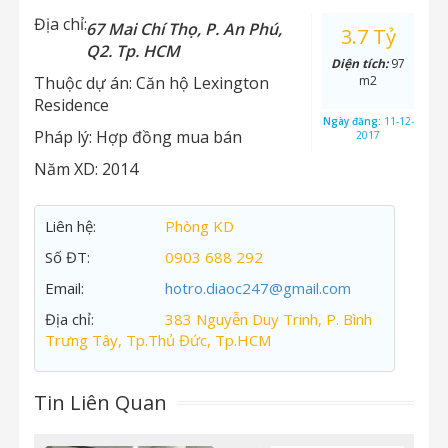
Địa chỉ:
67 Mai Chí Thọ, P. An Phú,
3.7 Tỷ
Q2. Tp. HCM
Diện tích:
97
Thuộc dự án:
Căn hộ Lexington
m2
Residence
Ngày đăng:
11-12-
Pháp lý:
Hợp đồng mua bán
2017
Năm XD:
2014
Liên hệ:
Phòng KD
Số ĐT:
0903 688 292
Email:
hotro.diaoc247@gmail.com
Địa chỉ:
383 Nguyễn Duy Trinh, P. Bình
Trưng Tây, Tp.Thủ Đức, Tp.HCM
Tin Liên Quan